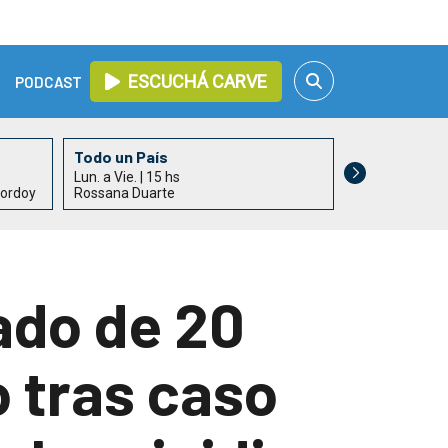
ESCUCHÁ CARVE
PODCAST
Todo un País
Informativo 
Lun. a Vie. | 15 hs
Lun. a Vie. | 17
hordoy
Rossana Duarte
Alejandro Acle
lado de 20
o tras caso