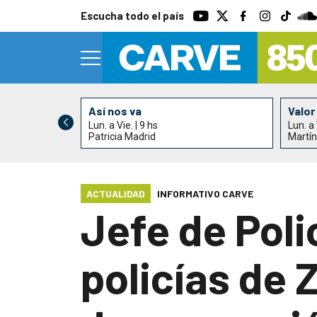
Escucha todo el país
Así nos va
Valor
Lun. a Vie. | 9 hs
Lun. a 
 Nogueira
Patricia Madrid
Martín
ACTUALIDAD
INFORMATIVO CARVE
Jefe de Poli
policías de 