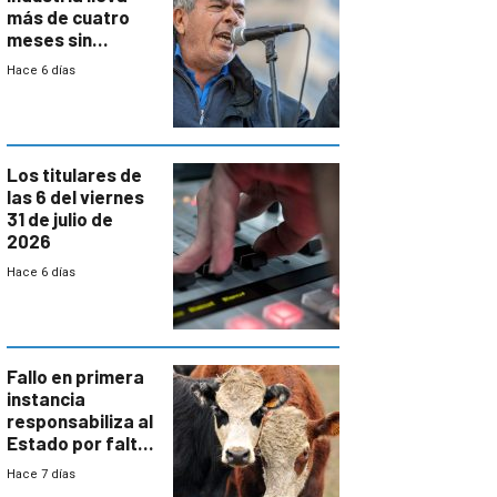
más de cuatro
meses sin
convenio
Hace 6 días
colectivo”
Los titulares de
las 6 del viernes
31 de julio de
2026
Hace 6 días
Fallo en primera
instancia
responsabiliza al
Estado por falta
de controles en
Hace 7 días
República