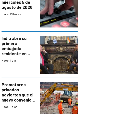
miércoles 5 de
agosto de 2026
Hace 23 horas
India abre su
primera
embajada
residente en
Uruguay y crecen
Hace 1 día
las expectativas
por un vínculo
comercial con
enorme
potencial
Promotores
privados
advierten que el
nuevo convenio
de la
Hace 2 días
construcción