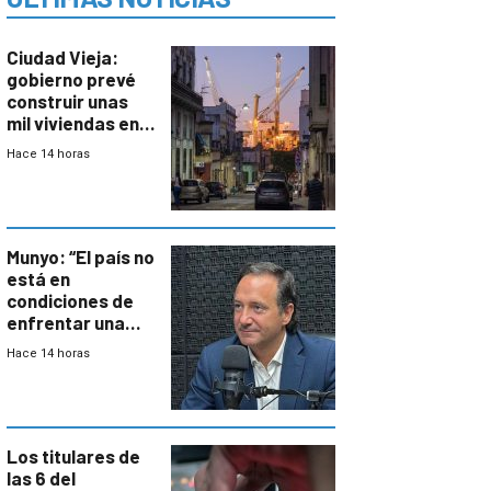
Ciudad Vieja:
gobierno prevé
construir unas
mil viviendas en
un plan de
Hace 14 horas
repoblamiento,
entre siete y
ocho años
Munyo: “El país no
está en
condiciones de
enfrentar una
reducción de la
Hace 14 horas
semana laboral”
Los titulares de
las 6 del