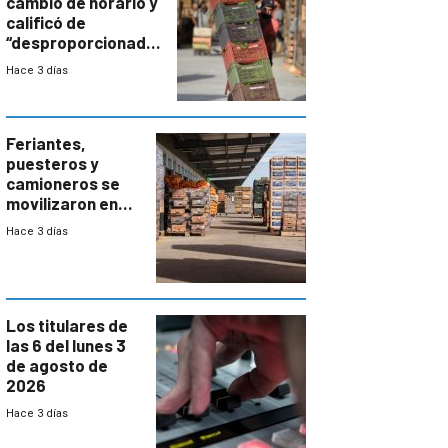
cambio de horario y
calificó de
“desproporcionado”
el bloqueo de
Hace 3 días
accesos
Feriantes,
puesteros y
camioneros se
movilizaron en
rechazo a
Hace 3 días
cambios de
horario en UAM
Los titulares de
las 6 del lunes 3
de agosto de
2026
Hace 3 días