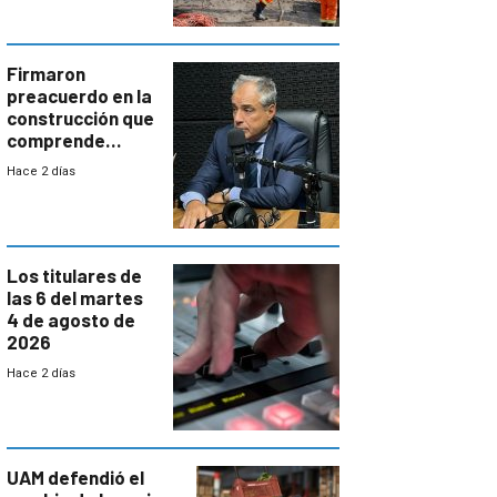
aumentará
costos y obligará
a revisar
proyectos
Firmaron
preacuerdo en la
construcción que
comprende
reducción
Hace 2 días
paulatina de
carga horaria
Los titulares de
las 6 del martes
4 de agosto de
2026
Hace 2 días
UAM defendió el