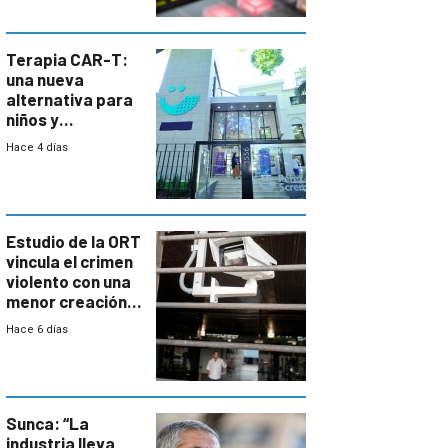
Terapia CAR-T:
una nueva
alternativa para
niños y
adolescentes
Hace 4 días
con cáncer
Estudio de la ORT
vincula el crimen
violento con una
menor creación
de empresas
Hace 6 días
formales en el
área
metropolitana
Sunca: “La
industria lleva