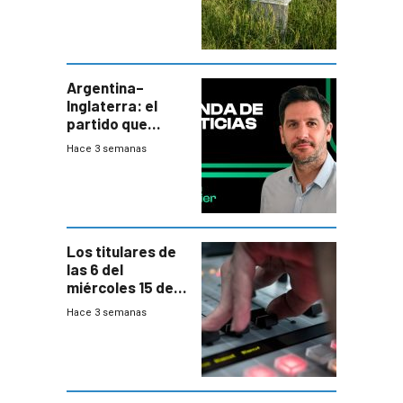
de residuos e
impulsan
plebiscito
departamental
Argentina–
Inglaterra: el
partido que
nunca termina
Hace 3 semanas
Los titulares de
las 6 del
miércoles 15 de
julio de 2026
Hace 3 semanas