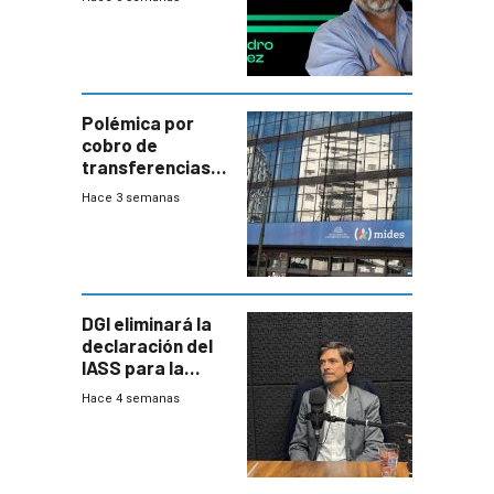
Polémica por
cobro de
transferencias
del Mides en
Hace 3 semanas
efectivo
DGI eliminará la
declaración del
IASS para la
mayoría de los
Hace 4 semanas
jubilados