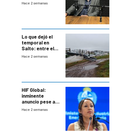
para una red de
Hace 2 semanas
cinco líneas en el
área
metropolitana
Lo que dejó el
temporal en
Salto: entre el
impacto
Hace 2 semanas
emocional y las
pérdidas sin
seguro
HIF Global:
inminente
anuncio pese a
declaración de
Hace 2 semanas
Cardona y
“demoras” en
acuerdo entre
empresa y