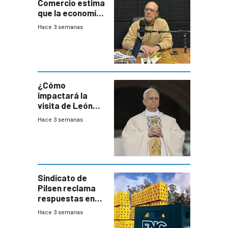
Comercio estima
que la economía
crecerá 1,6%
Hace 3 semanas
este año, pero
advierte una
desaceleración
del consumo
¿Cómo
impactará la
visita de León
XIV a Uruguay?
Hace 3 semanas
Sindicato de
Pilsen reclama
respuestas en
medio de
Hace 3 semanas
conversaciones