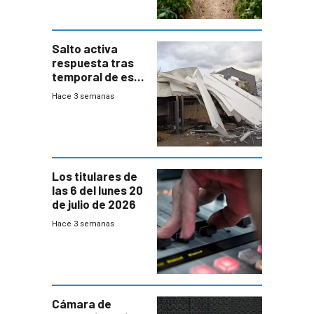
Salto activa
respuesta tras
temporal de este
sábado con
Hace 3 semanas
destrozos e
impacto a la
granja
Los titulares de
las 6 del lunes 20
de julio de 2026
Hace 3 semanas
Cámara de