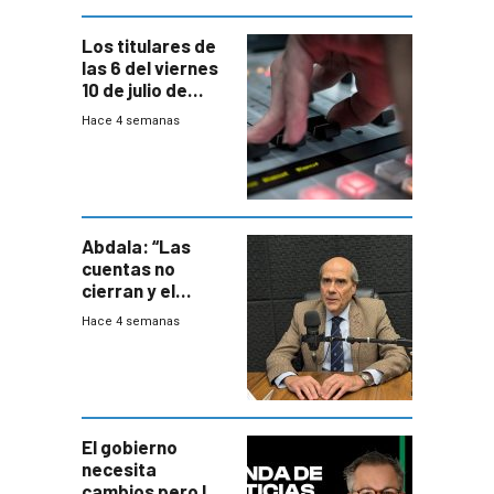
Los titulares de
las 6 del viernes
10 de julio de
2026
Hace 4 semanas
Abdala: “Las
cuentas no
cierran y el
balance del
Hace 4 semanas
gobierno es
insatisfactorio”
El gobierno
necesita
cambios pero los