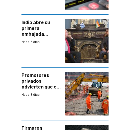
India abre su
primera
embajada
residente en
Hace 3 días
Uruguay y crecen
las expectativas
por un vínculo
comercial con
enorme
potencial
Promotores
privados
advierten que el
nuevo convenio
Hace 3 días
de la
construcción
aumentará
costos y obligará
a revisar
proyectos
Firmaron