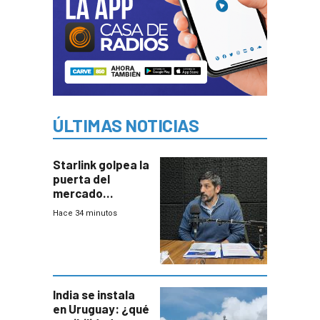
ÚLTIMAS NOTICIAS
Starlink golpea la
puerta del
mercado
uruguayo y Antel
Hace 34 minutos
responde:
“Quizás no sea
Antel la que
tenga que estar
con mayor
miedo”
India se instala
en Uruguay: ¿qué