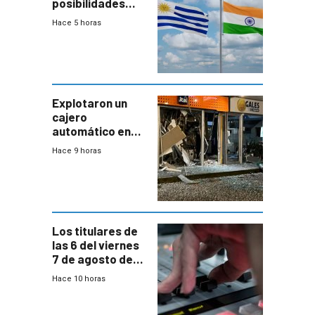
posibilidades
genera este
Hace 5 horas
vínculo
diplomático?
Explotaron un
cajero
automático en
Parque Miramar;
Hace 9 horas
hay 3 detenidos
Los titulares de
las 6 del viernes
7 de agosto de
2026
Hace 10 horas