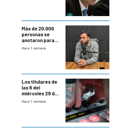
fuertes crecidas
Más de 20.000
personas se
anotaron para
las pruebas
Hace 1 semana
Acredita que la
ANEP impulsa
para terminar
Bachillerato
Los titulares de
las 6 del
miércoles 29 de
julio de 2026
Hace 1 semana