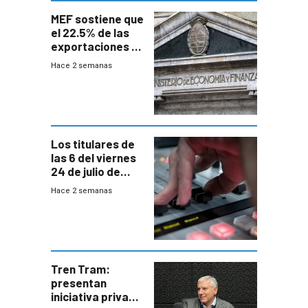
MEF sostiene que
el 22.5% de las
exportaciones a
EE.UU se verán
Hace 2 semanas
afectadas por la
suba arancelaria
de Trump
Los titulares de
las 6 del viernes
24 de julio de
2026
Hace 2 semanas
Tren Tram:
presentan
iniciativa privada