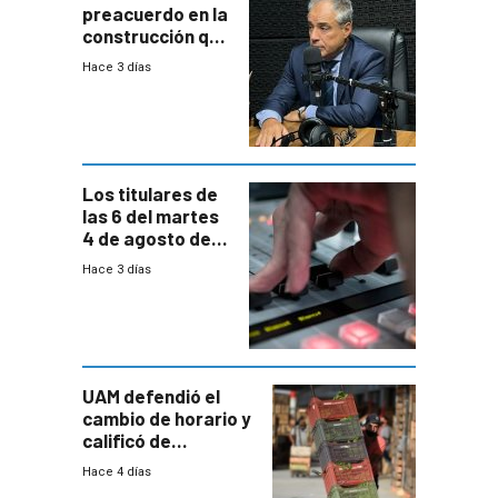
preacuerdo en la
construcción que
comprende
Hace 3 días
reducción
paulatina de
carga horaria
Los titulares de
las 6 del martes
4 de agosto de
2026
Hace 3 días
UAM defendió el
cambio de horario y
calificó de
“desproporcionado”
Hace 4 días
el bloqueo de