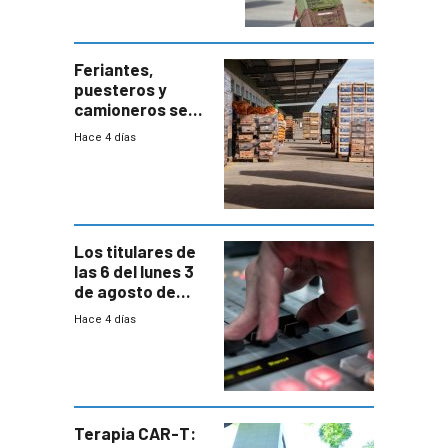
accesos
Feriantes,
puesteros y
camioneros se
movilizaron en
Hace 4 días
rechazo a
cambios de
horario en UAM
Los titulares de
las 6 del lunes 3
de agosto de
2026
Hace 4 días
Terapia CAR-T: