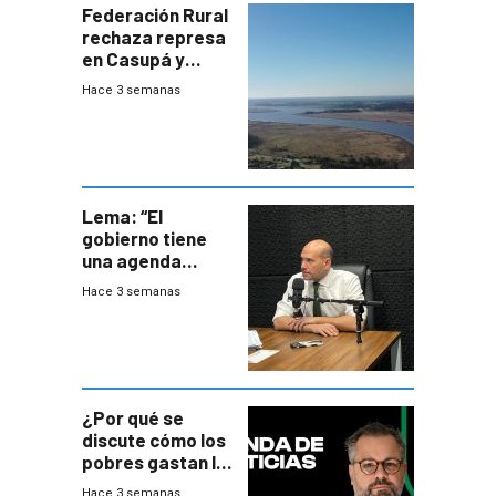
Federación Rural
rechaza represa
en Casupá y
firma demanda
Hace 3 semanas
del PN
Lema: “El
gobierno tiene
una agenda
destructiva”
Hace 3 semanas
¿Por qué se
discute cómo los
pobres gastan la
plata?
Hace 3 semanas