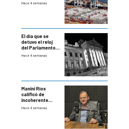
Montevideo
Hace 4 semanas
El día que se
detuvo el reloj
del Parlamento
para negociar
Hace 4 semanas
una Rendición de
Cuentas
Manini Ríos
calificó de
incoherente
decisión de
Hace 4 semanas
Coalición de no
votar Rendición
en general