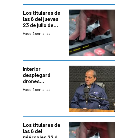
gobierno
Los titulares de
las 6 del jueves
23 de julio de
2026
Hace 2 semanas
Interior
desplegará
drones
autónomos para
Hace 2 semanas
responder a
emergencias
desde agosto
Los titulares de
las 6 del
miércoles 22 de