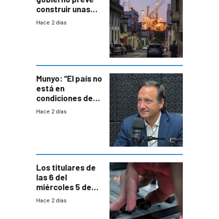
construir unas
mil viviendas en
Hace 2 días
un plan de
repoblamiento,
entre siete y
ocho años
Munyo: “El país no
está en
condiciones de
enfrentar una
Hace 2 días
reducción de la
semana laboral”
Los titulares de
las 6 del
miércoles 5 de
agosto de 2026
Hace 2 días