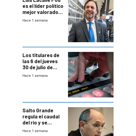
es el líder político
mejor valorado
del país, según
Hace 1 semana
encuesta de
Equipos
Consultores
Los titulares de
las 6 del jueves
30 de julio de
2026
Hace 1 semana
Salto Grande
regula el caudal
del río y se
prepara para un
Hace 1 semana
escenario de