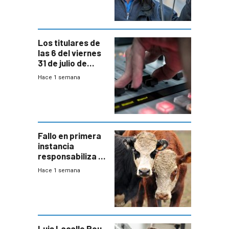
colectivo”
Los titulares de
las 6 del viernes
31 de julio de
2026
Hace 1 semana
Fallo en primera
instancia
responsabiliza al
Estado por falta
Hace 1 semana
de controles en
República
Ganadera
Luis Lacalle Pou