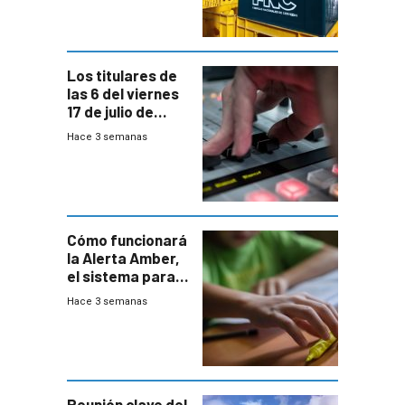
entre el gobierno
y FNC
Los titulares de
las 6 del viernes
17 de julio de
2026
Hace 3 semanas
Cómo funcionará
la Alerta Amber,
el sistema para
la búsqueda
Hace 3 semanas
temprana de
menores
ausentes
Reunión clave del