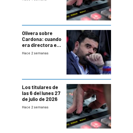
Olivera sobre
Cardona: cuando
era directora en
UTE “no era muy
Hace 2 semanas
afín” a HIF Global
Los titulares de
las 6 del lunes 27
de julio de 2026
Hace 2 semanas