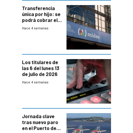
Transferencia
única por hijo: se
podrá cobrar el
100% en efectivo
Hace 4 semanas
y no habrá
trazabilidad del
Mides
Los titulares de
las 6 del lunes 13
de julio de 2026
Hace 4 semanas
Jornada clave
tras nuevo paro
en el Puerto de