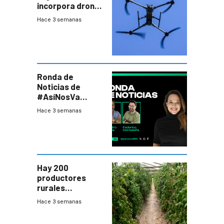
incorpora drones
y abre un nuevo
Hace 3 semanas
desafío para la
seguridad
Ronda de
Noticias de
#AsíNosVa
(20/7/26)
Hace 3 semanas
Hay 200
productores
rurales
afectados tras
Hace 3 semanas
temporal en zona
de Salto