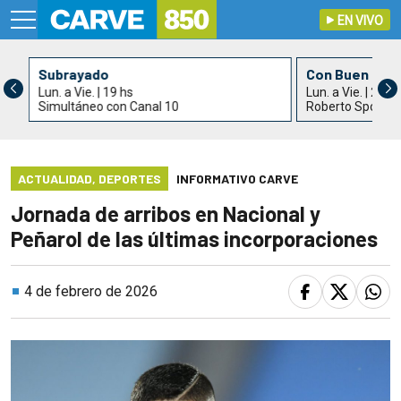
EN VIVO
Subrayado
Con Buen Gus
Lun. a Vie. | 19 hs
Lun. a Vie. | 21 h
Simultáneo con Canal 10
Roberto Spotur
ACTUALIDAD
,
DEPORTES
INFORMATIVO CARVE
Jornada de arribos en Nacional y
Peñarol de las últimas incorporaciones
4 de febrero de 2026