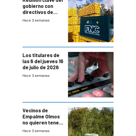
gobierno con
directivos de
Fábricas
Hace 3 semanas
Nacionales de
Cervezas
Los titulares de
las 6 del jueves 16
de julio de 2026
Hace 3 semanas
Vecinos de
Empalme Olmos
no quieren tener
cerca una planta
Hace 3 semanas
de tratamiento