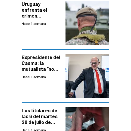
Uruguay
enfrenta el
crimen
organizado con
Hace 1 semana
capacidades “de
otra época”,
aseguró
especialista en
seguridad
Expresidente del
Casmu: la
mutualista “no
está para pagar”
Hace 1 semana
a interventores
“amigos del
gobierno”
Los titulares de
las 6 del martes
28 de julio de
2026
Hace 1 semana