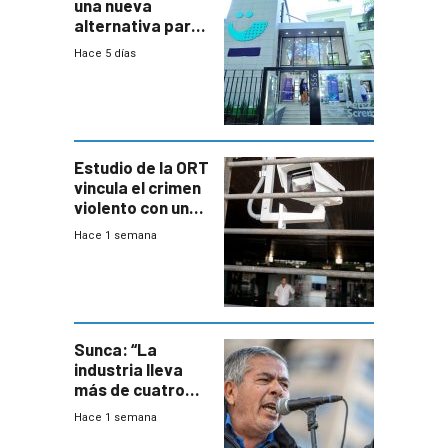
una nueva
alternativa para
niños y
Hace 5 días
adolescentes
con cáncer
Estudio de la ORT
vincula el crimen
violento con una
menor creación
Hace 1 semana
de empresas
formales en el
área
metropolitana
Sunca: “La
industria lleva
más de cuatro
meses sin
Hace 1 semana
convenio