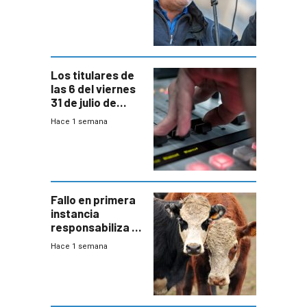
convenio
colectivo”
Los titulares de
las 6 del viernes
31 de julio de
2026
Hace 1 semana
Fallo en primera
instancia
responsabiliza al
Estado por falta
Hace 1 semana
de controles en
República
Ganadera