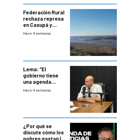
Federación Rural
rechaza represa
en Casupá y
firma demanda
Hace 4 semanas
del PN
Lema: “El
gobierno tiene
una agenda
destructiva”
Hace 4 semanas
¿Por qué se
discute cómo los
pobres gastan la