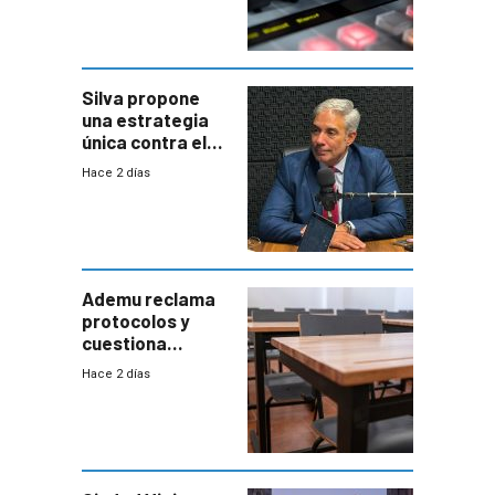
Silva propone
una estrategia
única contra el
narcotráfico y
Hace 2 días
mayor
coordinación
entre Interior y
Defensa
Ademu reclama
protocolos y
cuestiona
demora de
Hace 2 días
Primaria ante
docente con
antecedentes de
violencia