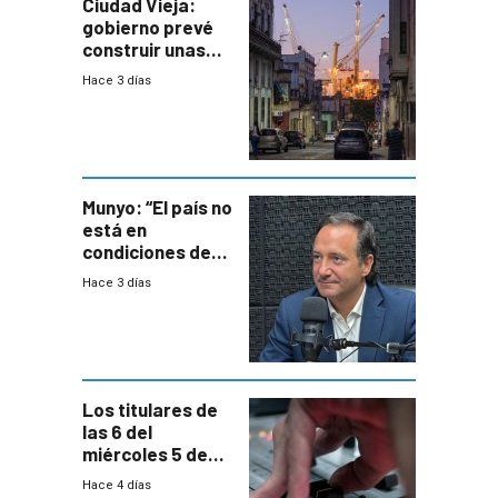
Ciudad Vieja:
gobierno prevé
construir unas
mil viviendas en
Hace 3 días
un plan de
repoblamiento,
entre siete y
ocho años
Munyo: “El país no
está en
condiciones de
enfrentar una
Hace 3 días
reducción de la
semana laboral”
Los titulares de
las 6 del
miércoles 5 de
agosto de 2026
Hace 4 días