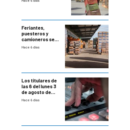
Hace 6 días
el bloqueo de
accesos
Feriantes,
puesteros y
camioneros se
movilizaron en
Hace 6 días
rechazo a
cambios de
horario en UAM
Los titulares de
las 6 del lunes 3
de agosto de
2026
Hace 6 días