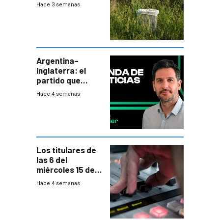
cerca una planta
Hace 3 semanas
de tratamiento
de residuos e
impulsan
plebiscito
departamental
Argentina–
Inglaterra: el
partido que
nunca termina
Hace 4 semanas
Los titulares de
las 6 del
miércoles 15 de
julio de 2026
Hace 4 semanas