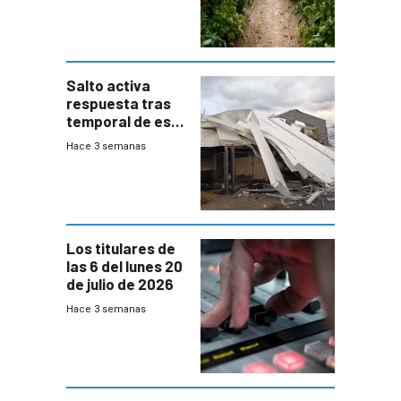
de Salto
Salto activa
respuesta tras
temporal de este
sábado con
Hace 3 semanas
destrozos e
impacto a la
granja
Los titulares de
las 6 del lunes 20
de julio de 2026
Hace 3 semanas