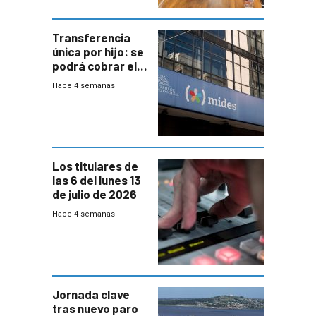
Transferencia
única por hijo: se
podrá cobrar el
100% en efectivo
Hace 4 semanas
y no habrá
trazabilidad del
Mides
Los titulares de
las 6 del lunes 13
de julio de 2026
Hace 4 semanas
Jornada clave
tras nuevo paro