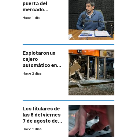
puerta del
mercado
uruguayo y Antel
Hace 1 día
responde:
“Quizás no sea
Antel la que
tenga que estar
con mayor
miedo”
Explotaron un
cajero
automático en
Parque Miramar;
Hace 2 días
hay 3 detenidos
Los titulares de
las 6 del viernes
7 de agosto de
2026
Hace 2 días