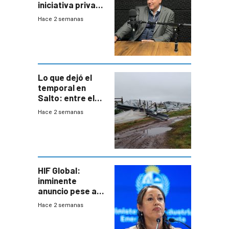
iniciativa privada
para una red de
Hace 2 semanas
cinco líneas en el
área
metropolitana
Lo que dejó el
temporal en
Salto: entre el
impacto
Hace 2 semanas
emocional y las
pérdidas sin
seguro
HIF Global:
inminente
anuncio pese a
declaración de
Hace 2 semanas
Cardona y
“demoras” en