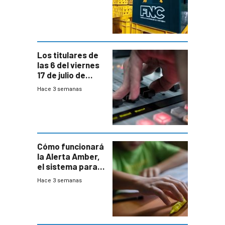
conversaciones
entre el gobierno
y FNC
Los titulares de
las 6 del viernes
17 de julio de
2026
Hace 3 semanas
Cómo funcionará
la Alerta Amber,
el sistema para
la búsqueda
Hace 3 semanas
temprana de
menores
ausentes