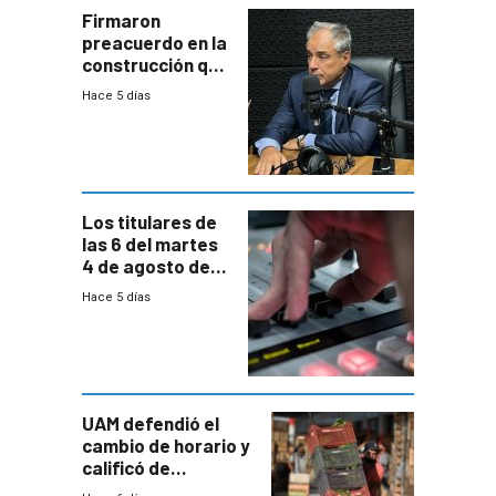
proyectos
Firmaron
preacuerdo en la
construcción que
comprende
Hace 5 días
reducción
paulatina de
carga horaria
Los titulares de
las 6 del martes
4 de agosto de
2026
Hace 5 días
UAM defendió el
cambio de horario y
calificó de
“desproporcionado”