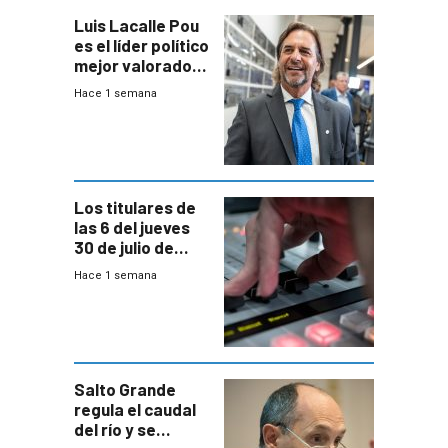
Luis Lacalle Pou
es el líder político
mejor valorado
del país, según
Hace 1 semana
encuesta de
Equipos
Consultores
Los titulares de
las 6 del jueves
30 de julio de
2026
Hace 1 semana
Salto Grande
regula el caudal
del río y se