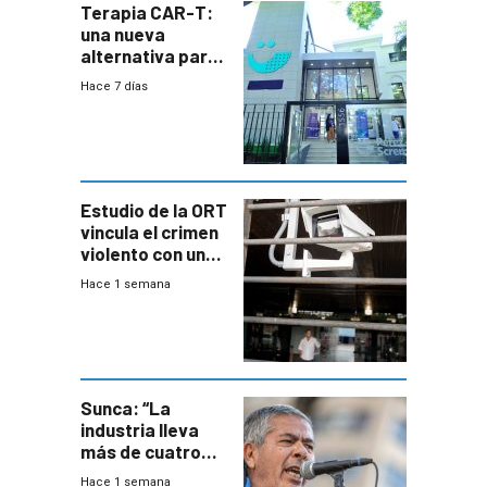
Terapia CAR-T:
una nueva
alternativa para
niños y
Hace 7 días
adolescentes
con cáncer
Estudio de la ORT
vincula el crimen
violento con una
menor creación
Hace 1 semana
de empresas
formales en el
área
metropolitana
Sunca: “La
industria lleva
más de cuatro
meses sin
Hace 1 semana