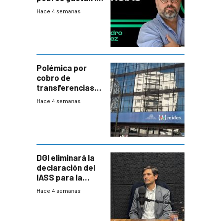
plata?
Hace 4 semanas
Polémica por
cobro de
transferencias
del Mides en
Hace 4 semanas
efectivo
DGI eliminará la
declaración del
IASS para la
mayoría de los
Hace 4 semanas
jubilados