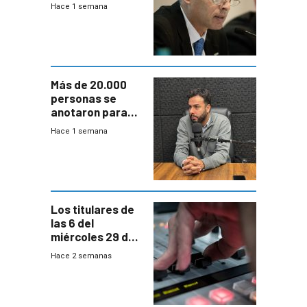
prepara para un
Hace 1 semana
escenario de
fuertes crecidas
Más de 20.000
personas se
anotaron para
las pruebas
Hace 1 semana
Acredita que la
ANEP impulsa
para terminar
Bachillerato
Los titulares de
las 6 del
miércoles 29 de
julio de 2026
Hace 2 semanas