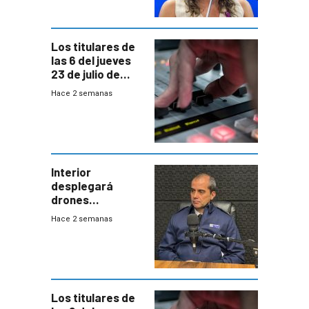
acuerdo entre
empresa y
gobierno
Los titulares de
las 6 del jueves
23 de julio de
2026
Hace 2 semanas
Interior
desplegará
drones
autónomos para
Hace 2 semanas
responder a
emergencias
desde agosto
Los titulares de