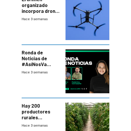
organizado
incorpora drones
y abre un nuevo
Hace 3 semanas
desafío para la
seguridad
Ronda de
Noticias de
#AsíNosVa
(20/7/26)
Hace 3 semanas
Hay 200
productores
rurales
afectados tras
Hace 3 semanas
temporal en zona