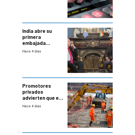
India abre su
primera
embajada
residente en
Hace 4 días
Uruguay y crecen
las expectativas
por un vínculo
comercial con
enorme
potencial
Promotores
privados
advierten que el
nuevo convenio
Hace 4 días
de la
construcción
aumentará
costos y obligará
a revisar