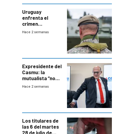
Uruguay
enfrenta el
crimen
organizado con
Hace 2 semanas
capacidades “de
otra época”,
aseguró
especialista en
seguridad
Expresidente del
Casmu: la
mutualista “no
está para pagar”
Hace 2 semanas
a interventores
“amigos del
gobierno”
Los titulares de
las 6 del martes
28 de julio de