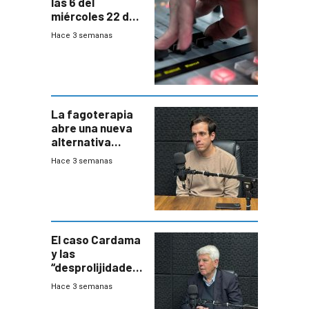
las 6 del
miércoles 22 de
julio de 2026
Hace 3 semanas
La fagoterapia
abre una nueva
alternativa
contra bacterias
Hace 3 semanas
resistentes:
Uruguay
exportará a Chile
terapia
innovadora
El caso Cardama
y las
“desprolijidades”
que la
Hace 3 semanas
investigadora ha
encontrado