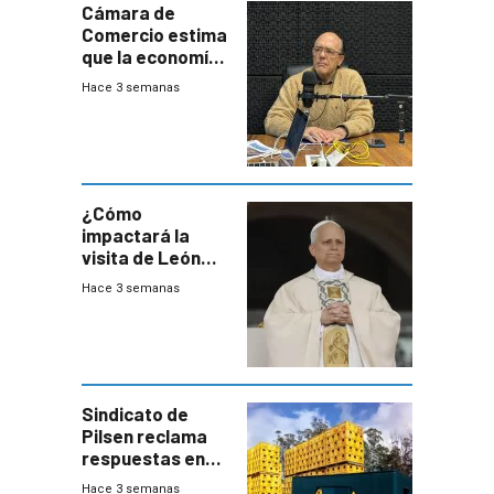
Cámara de
Comercio estima
que la economía
crecerá 1,6%
Hace 3 semanas
este año, pero
advierte una
desaceleración
del consumo
¿Cómo
impactará la
visita de León
XIV a Uruguay?
Hace 3 semanas
Sindicato de
Pilsen reclama
respuestas en
medio de
Hace 3 semanas