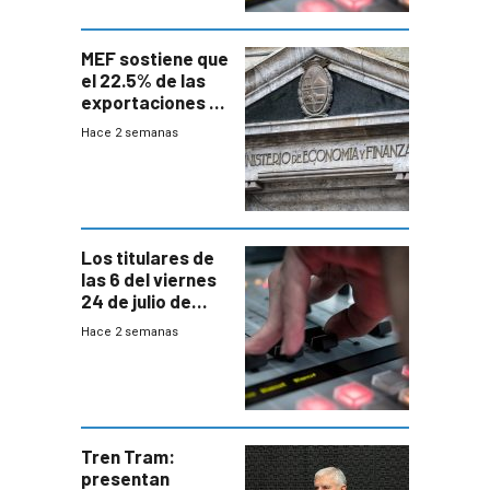
MEF sostiene que
el 22.5% de las
exportaciones a
EE.UU se verán
Hace 2 semanas
afectadas por la
suba arancelaria
de Trump
Los titulares de
las 6 del viernes
24 de julio de
2026
Hace 2 semanas
Tren Tram:
presentan