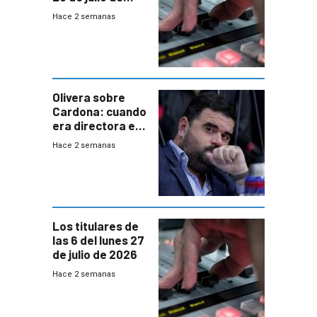
2026
Hace 2 semanas
Olivera sobre
Cardona: cuando
era directora en
UTE “no era muy
Hace 2 semanas
afín” a HIF Global
Los titulares de
las 6 del lunes 27
de julio de 2026
Hace 2 semanas