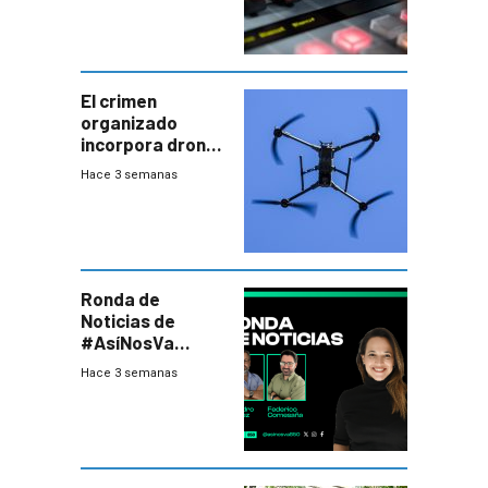
El crimen
organizado
incorpora drones
y abre un nuevo
Hace 3 semanas
desafío para la
seguridad
Ronda de
Noticias de
#AsíNosVa
(20/7/26)
Hace 3 semanas