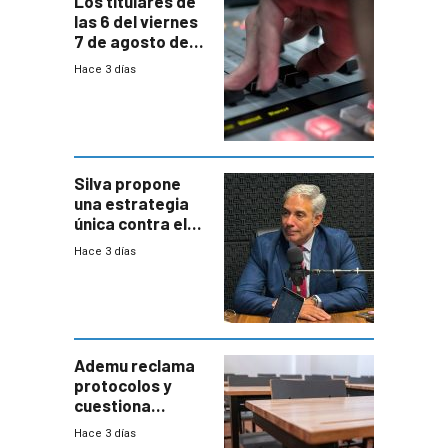
Los titulares de
las 6 del viernes
7 de agosto de
2026
Hace 3 días
Silva propone
una estrategia
única contra el
narcotráfico y
Hace 3 días
mayor
coordinación
entre Interior y
Defensa
Ademu reclama
protocolos y
cuestiona
demora de
Hace 3 días
Primaria ante