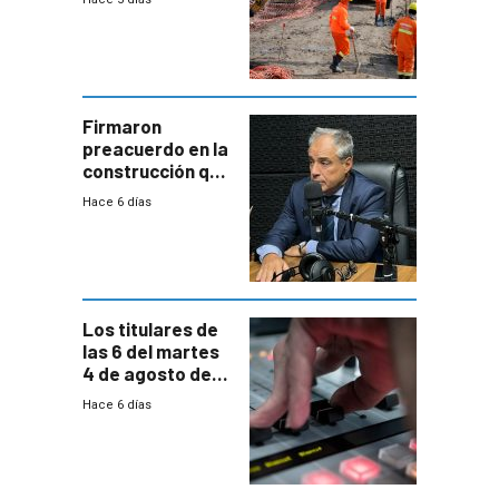
de la
construcción
aumentará
costos y obligará
a revisar
proyectos
Firmaron
preacuerdo en la
construcción que
comprende
Hace 6 días
reducción
paulatina de
carga horaria
Los titulares de
las 6 del martes
4 de agosto de
2026
Hace 6 días