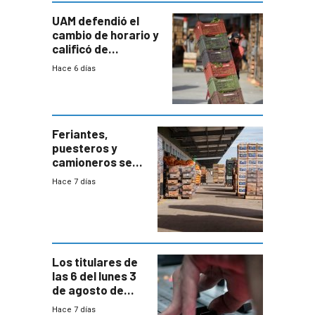
UAM defendió el
cambio de horario y
calificó de
“desproporcionado”
Hace 6 días
el bloqueo de
accesos
Feriantes,
puesteros y
camioneros se
movilizaron en
Hace 7 días
rechazo a
cambios de
horario en UAM
Los titulares de
las 6 del lunes 3
de agosto de
2026
Hace 7 días