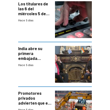
Los titulares de
las 6 del
miércoles 5 de
agosto de 2026
Hace 5 días
India abre su
primera
embajada
residente en
Hace 5 días
Uruguay y crecen
las expectativas
por un vínculo
comercial con
enorme
potencial
Promotores
privados
advierten que el
nuevo convenio
Hace 5 días