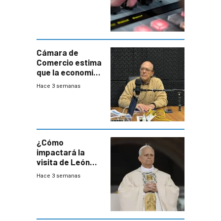
Cámara de
Comercio estima
que la economía
crecerá 1,6%
Hace 3 semanas
este año, pero
advierte una
desaceleración
del consumo
¿Cómo
impactará la
visita de León
XIV a Uruguay?
Hace 3 semanas