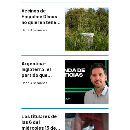
Vecinos de
Empalme Olmos
no quieren tener
cerca una planta
Hace 4 semanas
de tratamiento
de residuos e
impulsan
plebiscito
departamental
Argentina–
Inglaterra: el
partido que
nunca termina
Hace 4 semanas
Los titulares de
las 6 del
miércoles 15 de