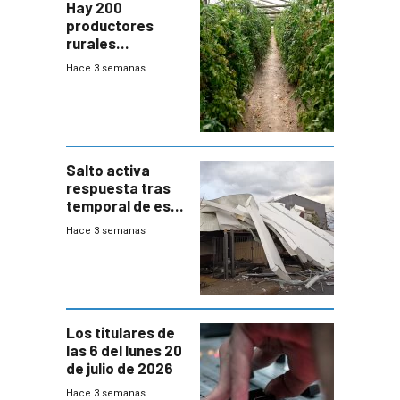
Hay 200
productores
rurales
afectados tras
Hace 3 semanas
temporal en zona
de Salto
Salto activa
respuesta tras
temporal de este
sábado con
Hace 3 semanas
destrozos e
impacto a la
granja
Los titulares de
las 6 del lunes 20
de julio de 2026
Hace 3 semanas