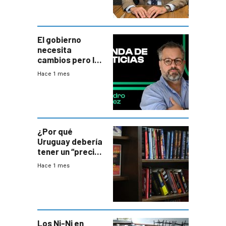
El gobierno
necesita
cambios pero los
ministros tienen
Hace 1 mes
mejor imagen
que el presidente
¿Por qué
Uruguay debería
tener un “precio
único” en los
Hace 1 mes
libros que
permita “salvar”
a los libreros?
Los Ni-Ni en