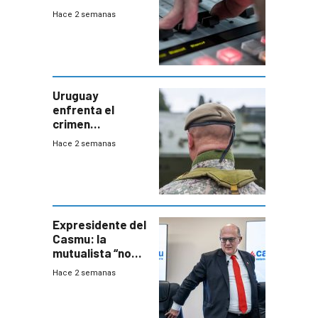
julio de 2026
Hace 2 semanas
Uruguay
enfrenta el
crimen
organizado con
Hace 2 semanas
capacidades “de
otra época”,
aseguró
especialista en
seguridad
Expresidente del
Casmu: la
mutualista “no
está para pagar”
Hace 2 semanas
a interventores
“amigos del
gobierno”