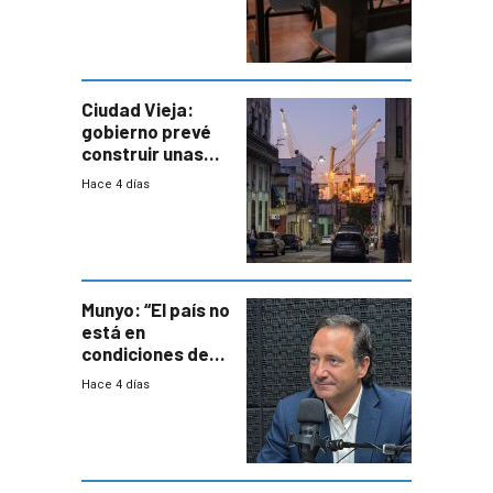
docente con
antecedentes de
violencia
Ciudad Vieja:
gobierno prevé
construir unas
mil viviendas en
Hace 4 días
un plan de
repoblamiento,
entre siete y
ocho años
Munyo: “El país no
está en
condiciones de
enfrentar una
Hace 4 días
reducción de la
semana laboral”