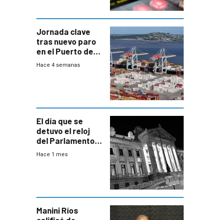
Jornada clave
tras nuevo paro
en el Puerto de
Montevideo
Hace 4 semanas
El día que se
detuvo el reloj
del Parlamento
para negociar
Hace 1 mes
una Rendición de
Cuentas
Manini Ríos