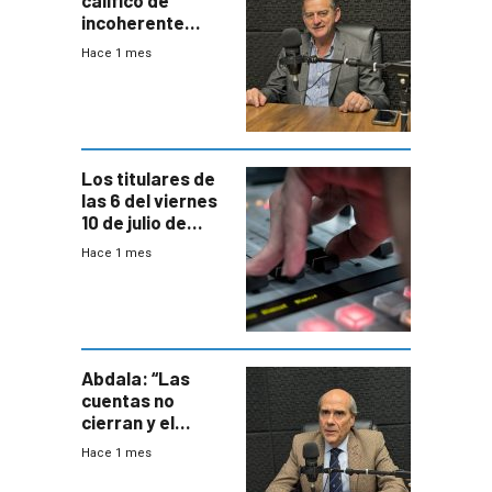
calificó de
incoherente
decisión de
Hace 1 mes
Coalición de no
votar Rendición
en general
Los titulares de
las 6 del viernes
10 de julio de
2026
Hace 1 mes
Abdala: “Las
cuentas no
cierran y el
balance del
Hace 1 mes
gobierno es
insatisfactorio”