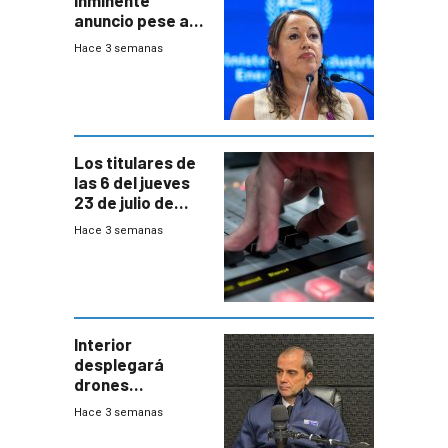
inminente
anuncio pese a
declaración de
Hace 3 semanas
Cardona y
“demoras” en
acuerdo entre
empresa y
gobierno
Los titulares de
las 6 del jueves
23 de julio de
2026
Hace 3 semanas
Interior
desplegará
drones
autónomos para
Hace 3 semanas
responder a
emergencias