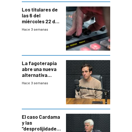
Los titulares de
las 6 del
miércoles 22 de
julio de 2026
Hace 3 semanas
La fagoterapia
abre una nueva
alternativa
contra bacterias
Hace 3 semanas
resistentes:
Uruguay
exportará a Chile
terapia
innovadora
El caso Cardama
y las
“desprolijidades”