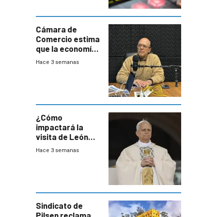
Cámara de
Comercio estima
que la economía
crecerá 1,6%
Hace 3 semanas
este año, pero
advierte una
desaceleración
del consumo
¿Cómo
impactará la
visita de León
XIV a Uruguay?
Hace 3 semanas
Sindicato de
Pilsen reclama