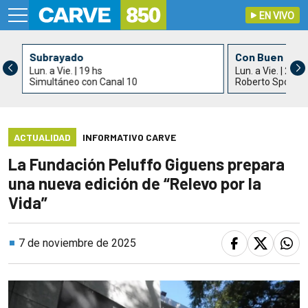
EN VIVO
Subrayado
Con Buen Gus
Lun. a Vie. | 19 hs
Lun. a Vie. | 21 h
Simultáneo con Canal 10
Roberto Spotur
ACTUALIDAD
INFORMATIVO CARVE
La Fundación Peluffo Giguens prepara
una nueva edición de “Relevo por la
Vida”
7 de noviembre de 2025