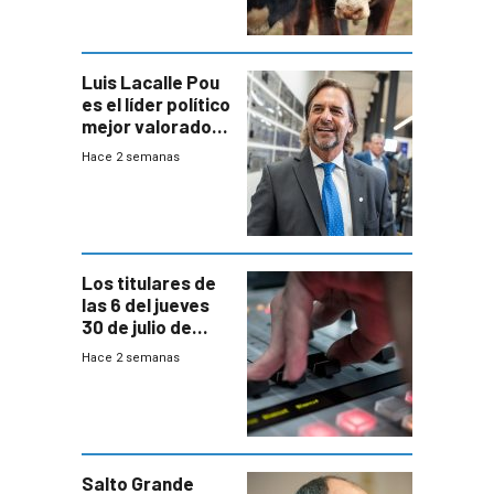
Ganadera
Luis Lacalle Pou
es el líder político
mejor valorado
del país, según
Hace 2 semanas
encuesta de
Equipos
Consultores
Los titulares de
las 6 del jueves
30 de julio de
2026
Hace 2 semanas
Salto Grande