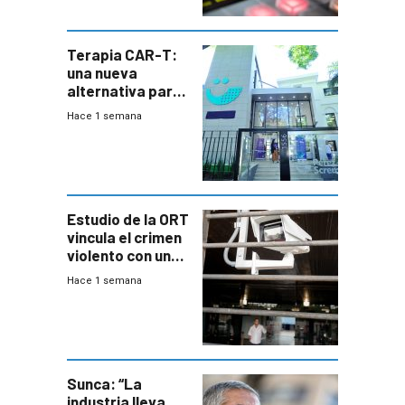
Terapia CAR-T:
una nueva
alternativa para
niños y
Hace 1 semana
adolescentes
con cáncer
Estudio de la ORT
vincula el crimen
violento con una
menor creación
Hace 1 semana
de empresas
formales en el
área
metropolitana
Sunca: “La
industria lleva