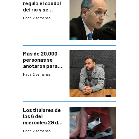
regula el caudal
del río y se
prepara para un
Hace 2 semanas
escenario de
fuertes crecidas
Más de 20.000
personas se
anotaron para
las pruebas
Hace 2 semanas
Acredita que la
ANEP impulsa
para terminar
Bachillerato
Los titulares de
las 6 del
miércoles 29 de
julio de 2026
Hace 2 semanas