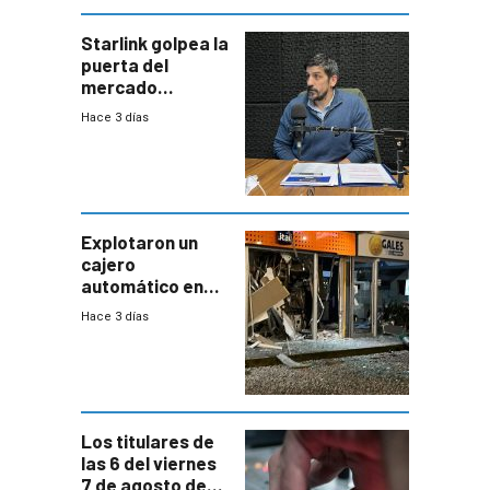
Starlink golpea la
puerta del
mercado
uruguayo y Antel
Hace 3 días
responde:
“Quizás no sea
Antel la que
tenga que estar
con mayor
miedo”
Explotaron un
cajero
automático en
Parque Miramar;
Hace 3 días
hay 3 detenidos
Los titulares de
las 6 del viernes
7 de agosto de