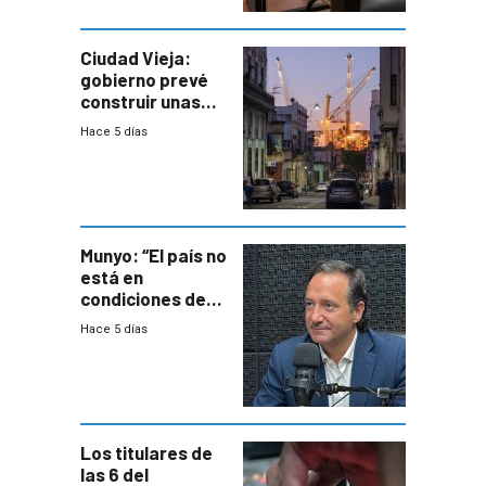
violencia
Ciudad Vieja:
gobierno prevé
construir unas
mil viviendas en
Hace 5 días
un plan de
repoblamiento,
entre siete y
ocho años
Munyo: “El país no
está en
condiciones de
enfrentar una
Hace 5 días
reducción de la
semana laboral”
Los titulares de
las 6 del