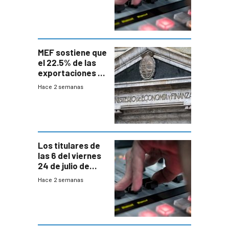
MEF sostiene que
el 22.5% de las
exportaciones a
EE.UU se verán
Hace 2 semanas
afectadas por la
suba arancelaria
de Trump
Los titulares de
las 6 del viernes
24 de julio de
2026
Hace 2 semanas