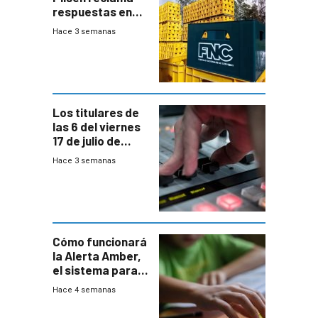
respuestas en
medio de
Hace 3 semanas
conversaciones
entre el gobierno
y FNC
Los titulares de
las 6 del viernes
17 de julio de
2026
Hace 3 semanas
Cómo funcionará
la Alerta Amber,
el sistema para
la búsqueda
Hace 4 semanas
temprana de
menores