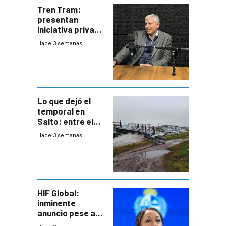
Tren Tram:
presentan
iniciativa privada
para una red de
Hace 3 semanas
cinco líneas en el
área
metropolitana
Lo que dejó el
temporal en
Salto: entre el
impacto
Hace 3 semanas
emocional y las
pérdidas sin
seguro
HIF Global:
inminente
anuncio pese a
declaración de