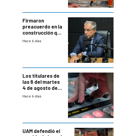
aumentará
costos y obligará
a revisar
proyectos
Firmaron
preacuerdo en la
construcción que
comprende
Hace 6 días
reducción
paulatina de
carga horaria
Los titulares de
las 6 del martes
4 de agosto de
2026
Hace 6 días
UAM defendió el