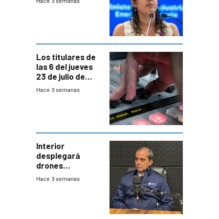
Hace 3 semanas
Cardona y
“demoras” en
acuerdo entre
empresa y
gobierno
Los titulares de
las 6 del jueves
23 de julio de
2026
Hace 3 semanas
Interior
desplegará
drones
autónomos para
Hace 3 semanas
responder a
emergencias
desde agosto