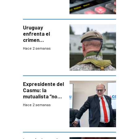
Uruguay
enfrenta el
crimen
organizado con
Hace 2 semanas
capacidades “de
otra época”,
aseguró
especialista en
seguridad
Expresidente del
Casmu: la
mutualista “no
está para pagar”
Hace 2 semanas
a interventores
“amigos del
gobierno”