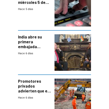
miércoles 5 de
agosto de 2026
Hace 5 días
India abre su
primera
embajada
residente en
Hace 6 días
Uruguay y crecen
las expectativas
por un vínculo
comercial con
enorme
potencial
Promotores
privados
advierten que el
nuevo convenio
Hace 6 días
de la
construcción