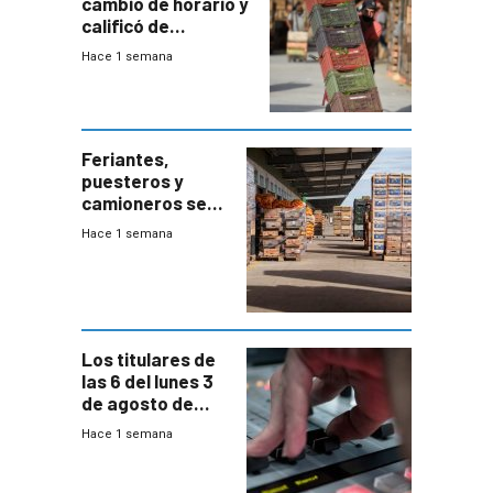
cambio de horario y
calificó de
“desproporcionado”
Hace 1 semana
el bloqueo de
accesos
Feriantes,
puesteros y
camioneros se
movilizaron en
Hace 1 semana
rechazo a
cambios de
horario en UAM
Los titulares de
las 6 del lunes 3
de agosto de
2026
Hace 1 semana