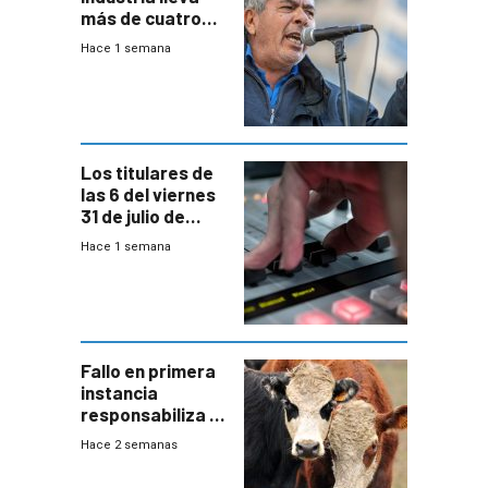
más de cuatro
meses sin
Hace 1 semana
convenio
colectivo”
Los titulares de
las 6 del viernes
31 de julio de
2026
Hace 1 semana
Fallo en primera
instancia
responsabiliza al
Estado por falta
Hace 2 semanas
de controles en
República