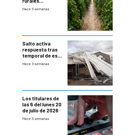
rurales
afectados tras
Hace 3 semanas
temporal en zona
de Salto
Salto activa
respuesta tras
temporal de este
sábado con
Hace 3 semanas
destrozos e
impacto a la
granja
Los titulares de
las 6 del lunes 20
de julio de 2026
Hace 3 semanas