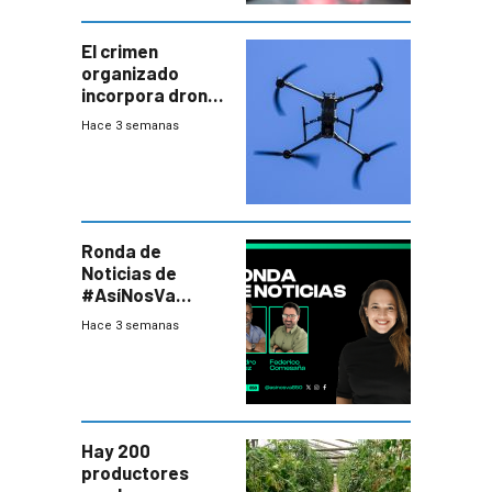
El crimen
organizado
incorpora drones
y abre un nuevo
Hace 3 semanas
desafío para la
seguridad
Ronda de
Noticias de
#AsíNosVa
(20/7/26)
Hace 3 semanas
Hay 200
productores