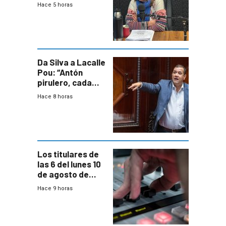
financiera del
Hace 5 horas
Casmu, que
seguirá
intervenida dos
años más?
Da Silva a Lacalle
Pou: “Antón
pirulero, cada
cuál atiende su
Hace 8 horas
juego”
Los titulares de
las 6 del lunes 10
de agosto de
2026
Hace 9 horas