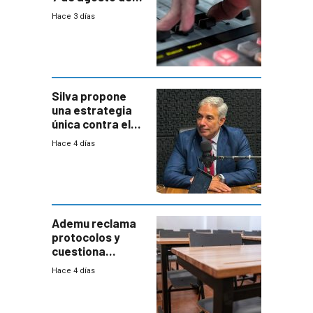
2026
Hace 3 días
Silva propone
una estrategia
única contra el
narcotráfico y
Hace 4 días
mayor
coordinación
entre Interior y
Defensa
Ademu reclama
protocolos y
cuestiona
demora de
Hace 4 días
Primaria ante
docente con
antecedentes de