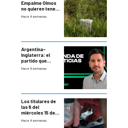
Empalme Olmos
no quieren tener
cerca una planta
Hace 4 semanas
de tratamiento
de residuos e
impulsan
plebiscito
departamental
Argentina–
Inglaterra: el
partido que
nunca termina
Hace 4 semanas
Los titulares de
las 6 del
miércoles 15 de
julio de 2026
Hace 4 semanas