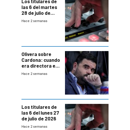
Los titulares de
las 6 del martes
28 de julio de
2026
Hace 2 semanas
Olivera sobre
Cardona: cuando
era directora en
UTE “no era muy
Hace 2 semanas
afín” a HIF Global
Los titulares de
las 6 del lunes 27
de julio de 2026
Hace 2 semanas