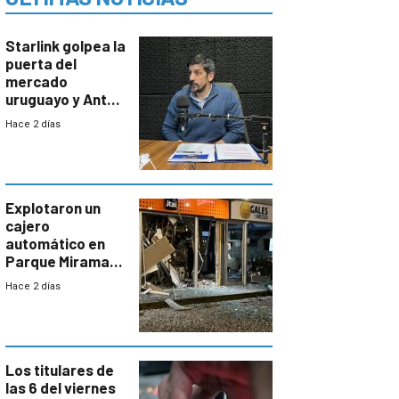
Starlink golpea la
puerta del
mercado
uruguayo y Antel
responde:
Hace 2 días
“Quizás no sea
Antel la que
tenga que estar
con mayor
miedo”
Explotaron un
cajero
automático en
Parque Miramar;
hay 3 detenidos
Hace 2 días
Los titulares de
las 6 del viernes