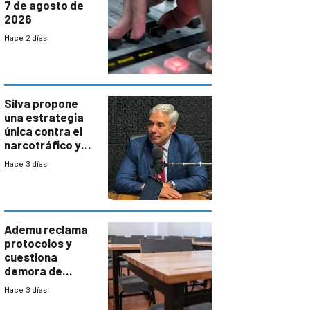
7 de agosto de
2026
Hace 2 días
Silva propone
una estrategia
única contra el
narcotráfico y
mayor
Hace 3 días
coordinación
entre Interior y
Defensa
Ademu reclama
protocolos y
cuestiona
demora de
Primaria ante
Hace 3 días
docente con