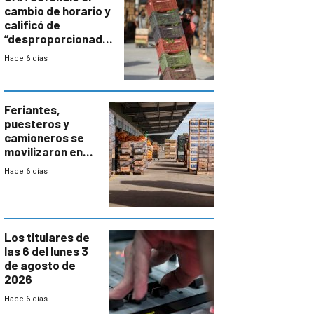
cambio de horario y
calificó de
“desproporcionado”
el bloqueo de
Hace 6 días
accesos
Feriantes,
puesteros y
camioneros se
movilizaron en
rechazo a
Hace 6 días
cambios de
horario en UAM
Los titulares de
las 6 del lunes 3
de agosto de
2026
Hace 6 días