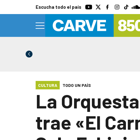
Escucha todo el país
CULTURA
TODO UN PAÍS
La Orquesta
trae «El Car