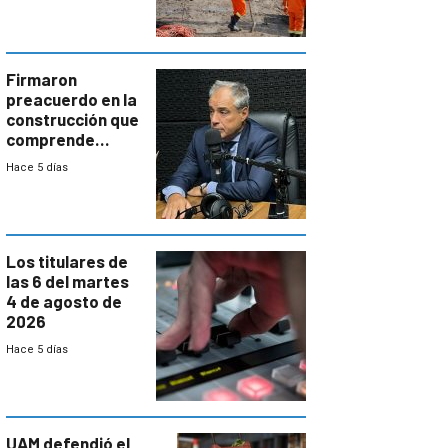
aumentará
costos y obligará
a revisar
proyectos
Firmaron
preacuerdo en la
construcción que
comprende
reducción
Hace 5 días
paulatina de
carga horaria
Los titulares de
las 6 del martes
4 de agosto de
2026
Hace 5 días
UAM defendió el