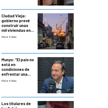
antecedentes de
violencia
Ciudad Vieja:
gobierno prevé
construir unas
mil viviendas en
un plan de
Hace 4 días
repoblamiento,
entre siete y
ocho años
Munyo: “El país no
está en
condiciones de
enfrentar una
reducción de la
Hace 4 días
semana laboral”
Los titulares de