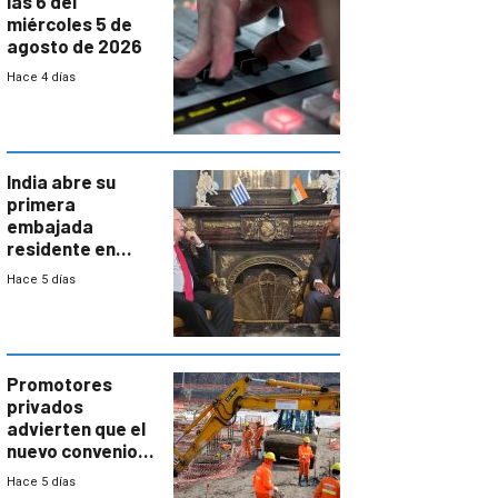
las 6 del
miércoles 5 de
agosto de 2026
Hace 4 días
India abre su
primera
embajada
residente en
Uruguay y crecen
Hace 5 días
las expectativas
por un vínculo
comercial con
enorme
potencial
Promotores
privados
advierten que el
nuevo convenio
de la
Hace 5 días
construcción