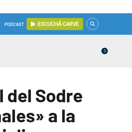
ESCUCHÁ CARVE
PODCAST
l del Sodre
ales» a la