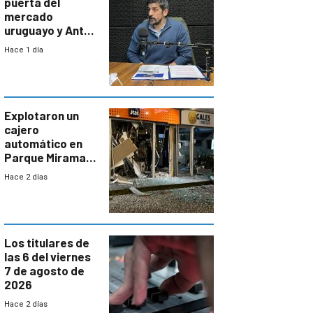
puerta del
mercado
uruguayo y Antel
responde:
Hace 1 día
“Quizás no sea
Antel la que
tenga que estar
con mayor
miedo”
Explotaron un
cajero
automático en
Parque Miramar;
hay 3 detenidos
Hace 2 días
Los titulares de
las 6 del viernes
7 de agosto de
2026
Hace 2 días