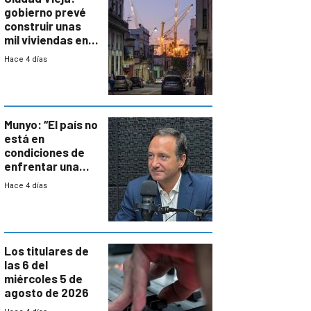
gobierno prevé
construir unas
mil viviendas en
un plan de
Hace 4 días
repoblamiento,
entre siete y
ocho años
Munyo: “El país no
está en
condiciones de
enfrentar una
reducción de la
Hace 4 días
semana laboral”
Los titulares de
las 6 del
miércoles 5 de
agosto de 2026