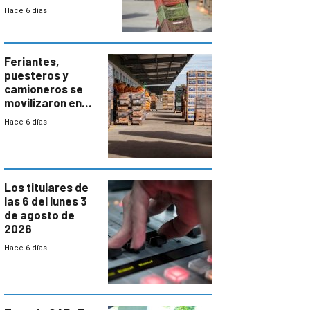
el bloqueo de
Hace 6 días
accesos
Feriantes,
puesteros y
camioneros se
movilizaron en
rechazo a
Hace 6 días
cambios de
horario en UAM
Los titulares de
las 6 del lunes 3
de agosto de
2026
Hace 6 días