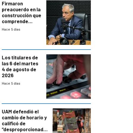
proyectos
Firmaron
preacuerdo en la
construcción que
comprende
reducción
Hace 5 días
paulatina de
carga horaria
Los titulares de
las 6 del martes
4 de agosto de
2026
Hace 5 días
UAM defendió el
cambio de horario y
calificó de
“desproporcionado”