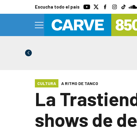
Escucha todo el país
CULTURA
A RITMO DE TANCO
La Trastiend
shows de d