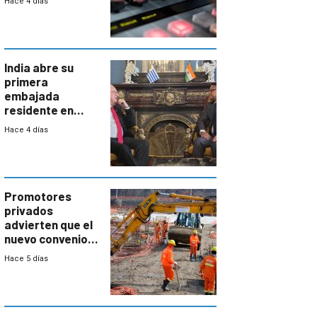
Hace 4 días
India abre su
primera
embajada
residente en
Uruguay y crecen
Hace 4 días
las expectativas
por un vínculo
comercial con
enorme
potencial
Promotores
privados
advierten que el
nuevo convenio
de la
Hace 5 días
construcción
aumentará
costos y obligará
a revisar