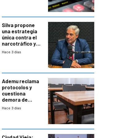
Silva propone
una estrategia
única contra el
narcotráfico y
mayor
Hace 3 días
coordinación
entre Interior y
Defensa
Ademu reclama
protocolos y
cuestiona
demora de
Primaria ante
Hace 3 días
docente con
antecedentes de
violencia
Ciudad Vieja: