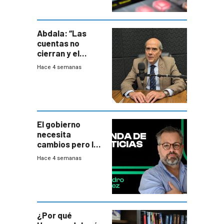
Abdala: “Las
cuentas no
cierran y el
balance del
Hace 4 semanas
gobierno es
insatisfactorio”
El gobierno
necesita
cambios pero los
ministros tienen
Hace 4 semanas
mejor imagen
que el presidente
¿Por qué