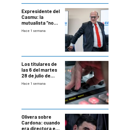
seguridad
Expresidente del
Casmu: la
mutualista “no
está para pagar”
Hace 1 semana
a interventores
“amigos del
gobierno”
Los titulares de
las 6 del martes
28 de julio de
2026
Hace 1 semana
Olivera sobre
Cardona: cuando
era directora en