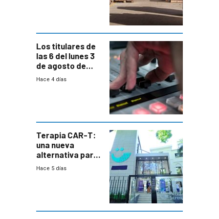
cambios de
horario en UAM
Los titulares de
las 6 del lunes 3
de agosto de
2026
Hace 4 días
Terapia CAR-T:
una nueva
alternativa para
niños y
Hace 5 días
adolescentes
con cáncer