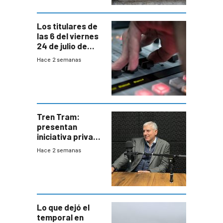
Los titulares de
las 6 del viernes
24 de julio de
2026
Hace 2 semanas
Tren Tram:
presentan
iniciativa privada
para una red de
Hace 2 semanas
cinco líneas en el
área
metropolitana
Lo que dejó el
temporal en