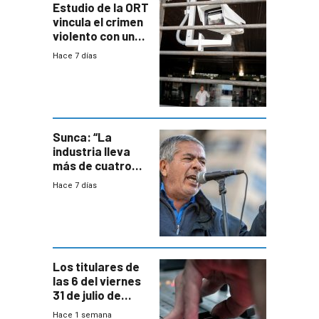
Estudio de la ORT
vincula el crimen
violento con una
menor creación
Hace 7 días
de empresas
formales en el
área
metropolitana
Sunca: “La
industria lleva
más de cuatro
meses sin
Hace 7 días
convenio
colectivo”
Los titulares de
las 6 del viernes
31 de julio de
2026
Hace 1 semana