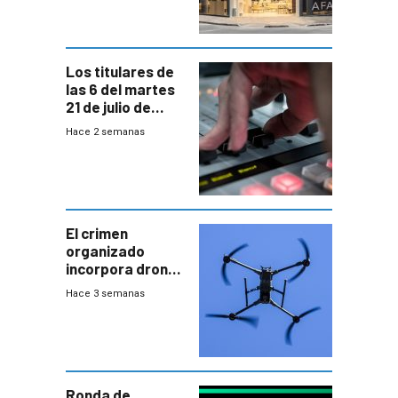
Los titulares de
las 6 del martes
21 de julio de
2026
Hace 2 semanas
El crimen
organizado
incorpora drones
y abre un nuevo
Hace 3 semanas
desafío para la
seguridad
Ronda de