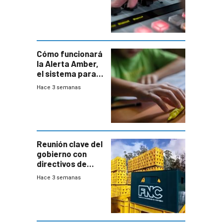
Cómo funcionará
la Alerta Amber,
el sistema para
la búsqueda
Hace 3 semanas
temprana de
menores
ausentes
Reunión clave del
gobierno con
directivos de
Fábricas
Hace 3 semanas
Nacionales de
Cervezas