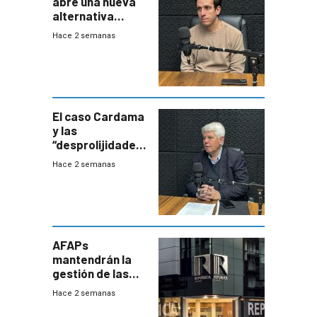
abre una nueva
alternativa
contra bacterias
Hace 2 semanas
resistentes:
Uruguay
exportará a Chile
terapia
innovadora
El caso Cardama
y las
“desprolijidades”
que la
Hace 2 semanas
investigadora ha
encontrado
AFAPs
mantendrán la
gestión de las
cuentas
Hace 2 semanas
individuales