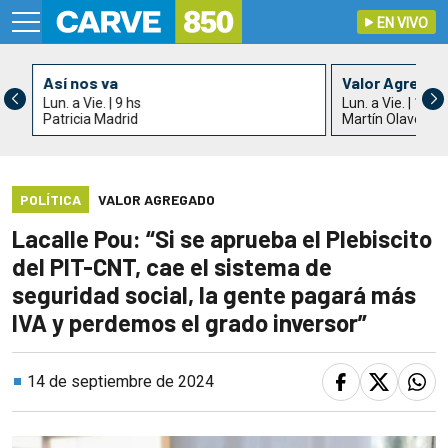
EN VIVO
Así nos va
Valor Agrega
Lun. a Vie. | 9 hs
Lun. a Vie. | 11 h
Patricia Madrid
Martín Olaverry
POLÍTICA
VALOR AGREGADO
Lacalle Pou: “Si se aprueba el Plebiscito
del PIT-CNT, cae el sistema de
seguridad social, la gente pagará más
IVA y perdemos el grado inversor”
14 de septiembre de 2024