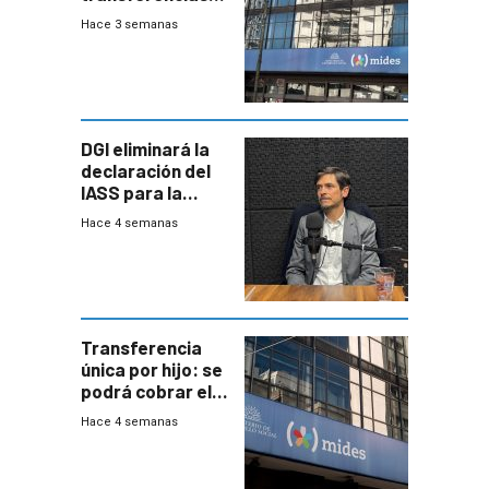
del Mides en
Hace 3 semanas
efectivo
DGI eliminará la
declaración del
IASS para la
mayoría de los
Hace 4 semanas
jubilados
Transferencia
única por hijo: se
podrá cobrar el
100% en efectivo
Hace 4 semanas
y no habrá
trazabilidad del
Mides