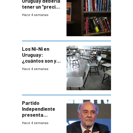
Uruguay debería
tener un “precio
único” en los
Hace 4 semanas
libros que
permita “salvar”
a los libreros?
Los Ni-Ni en
Uruguay:
¿cuántos son y
en dónde están?
Hace 4 semanas
Partido
Independiente
presenta
demanda civil
Hace 4 semanas
para intentar
frenar Casupá