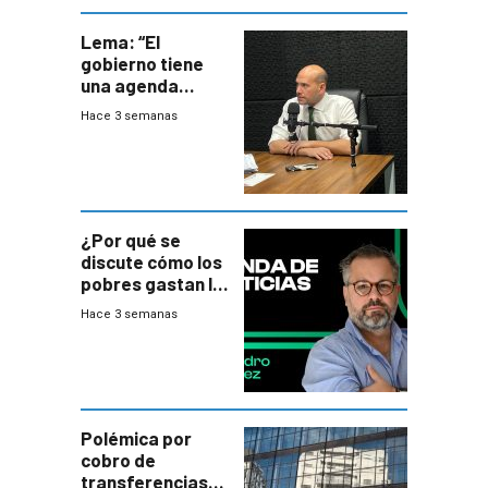
Lema: “El
gobierno tiene
una agenda
destructiva”
Hace 3 semanas
¿Por qué se
discute cómo los
pobres gastan la
plata?
Hace 3 semanas
Polémica por
cobro de
transferencias