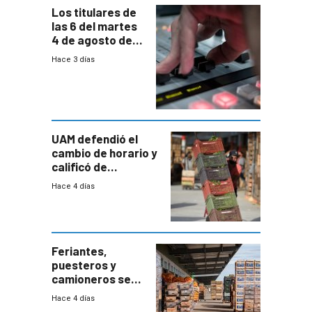
Los titulares de
las 6 del martes
4 de agosto de
2026
Hace 3 días
UAM defendió el
cambio de horario y
calificó de
“desproporcionado”
Hace 4 días
el bloqueo de
accesos
Feriantes,
puesteros y
camioneros se
movilizaron en
Hace 4 días
rechazo a