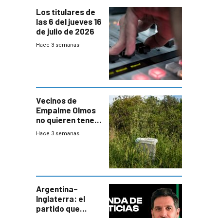
Los titulares de
las 6 del jueves 16
de julio de 2026
Hace 3 semanas
Vecinos de
Empalme Olmos
no quieren tener
cerca una planta
Hace 3 semanas
de tratamiento
de residuos e
impulsan
plebiscito
departamental
Argentina–
Inglaterra: el
partido que
nunca termina