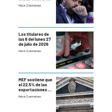
UTE “no era muy
Hace 2 semanas
afín” a HIF Global
Los titulares de
las 6 del lunes 27
de julio de 2026
Hace 2 semanas
MEF sostiene que
el 22.5% de las
exportaciones a
EE.UU se verán
Hace 2 semanas
afectadas por la
suba arancelaria
de Trump