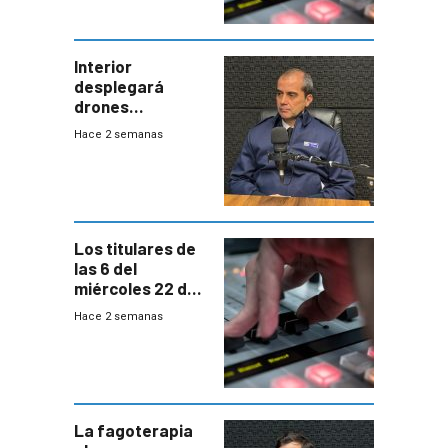
Interior
desplegará
drones
autónomos para
Hace 2 semanas
responder a
emergencias
desde agosto
Los titulares de
las 6 del
miércoles 22 de
julio de 2026
Hace 2 semanas
La fagoterapia