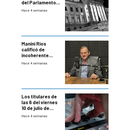
del Parlamento
para negociar
Hace 4 semanas
una Rendición de
Cuentas
Manini Ríos
calificó de
incoherente
decisión de
Hace 4 semanas
Coalición de no
votar Rendición
en general
Los titulares de
las 6 del viernes
10 de julio de
2026
Hace 4 semanas