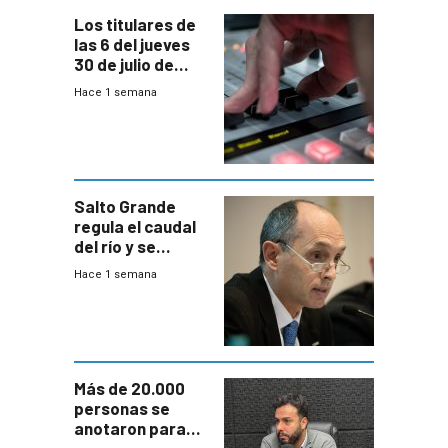
Los titulares de
las 6 del jueves
30 de julio de
2026
Hace 1 semana
Salto Grande
regula el caudal
del río y se
prepara para un
Hace 1 semana
escenario de
fuertes crecidas
Más de 20.000
personas se
anotaron para
las pruebas