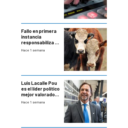
Fallo en primera
instancia
responsabiliza al
Estado por falta
Hace 1 semana
de controles en
República
Ganadera
Luis Lacalle Pou
es el líder político
mejor valorado
del país, según
Hace 1 semana
encuesta de
Equipos
Consultores