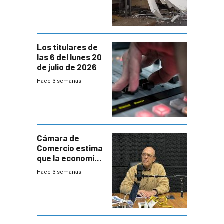
impacto a la
granja
Los titulares de
las 6 del lunes 20
de julio de 2026
Hace 3 semanas
Cámara de
Comercio estima
que la economía
crecerá 1,6%
Hace 3 semanas
este año, pero
advierte una
desaceleración
del consumo