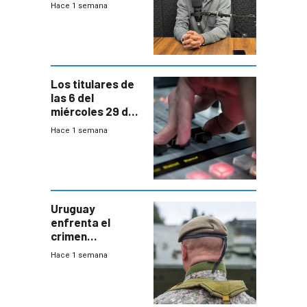
Hace 1 semana
Acredita que la
ANEP impulsa
para terminar
Bachillerato
Los titulares de
las 6 del
miércoles 29 de
julio de 2026
Hace 1 semana
Uruguay
enfrenta el
crimen
organizado con
Hace 1 semana
capacidades “de
otra época”,
aseguró
especialista en