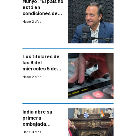
Munyo: “El país no
está en
condiciones de
enfrentar una
Hace 2 días
reducción de la
semana laboral”
Los titulares de
las 6 del
miércoles 5 de
agosto de 2026
Hace 2 días
India abre su
primera
embajada
residente en
Hace 3 días
Uruguay y crecen