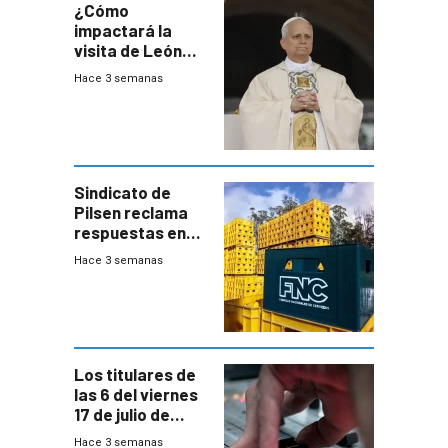
¿Cómo
impactará la
visita de León
XIV a Uruguay?
Hace 3 semanas
Sindicato de
Pilsen reclama
respuestas en
medio de
Hace 3 semanas
conversaciones
entre el gobierno
y FNC
Los titulares de
las 6 del viernes
17 de julio de
2026
Hace 3 semanas