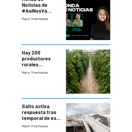
Noticias de
#AsíNosVa
(20/7/26)
Hace 3 semanas
Hay 200
productores
rurales
afectados tras
Hace 3 semanas
temporal en zona
de Salto
Salto activa
respuesta tras
temporal de este
sábado con
Hace 3 semanas
destrozos e