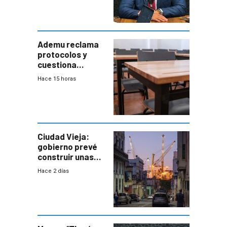
coordinación
entre Interior y
Defensa
Ademu reclama
protocolos y
cuestiona
demora de
Hace 15 horas
Primaria ante
docente con
antecedentes de
violencia
Ciudad Vieja:
gobierno prevé
construir unas
mil viviendas en
Hace 2 días
un plan de
repoblamiento,
entre siete y
ocho años