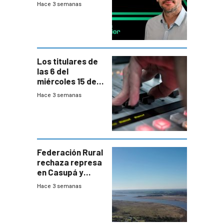
Hace 3 semanas
Los titulares de
las 6 del
miércoles 15 de
julio de 2026
Hace 3 semanas
Federación Rural
rechaza represa
en Casupá y
firma demanda
Hace 3 semanas
del PN