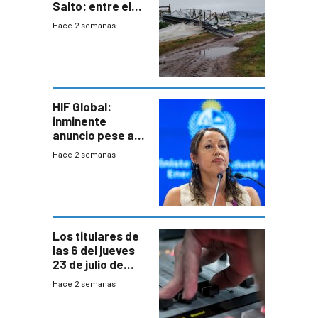
Salto: entre el
impacto
Hace 2 semanas
emocional y las
pérdidas sin
seguro
HIF Global:
inminente
anuncio pese a
declaración de
Hace 2 semanas
Cardona y
“demoras” en
acuerdo entre
empresa y
gobierno
Los titulares de
las 6 del jueves
23 de julio de
2026
Hace 2 semanas