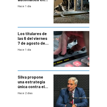
Parque Miramar;
Hace 1 día
hay 3 detenidos
Los titulares de
las 6 del viernes
7 de agosto de
2026
Hace 1 día
Silva propone
una estrategia
única contra el
narcotráfico y
Hace 2 días
mayor
coordinación
entre Interior y