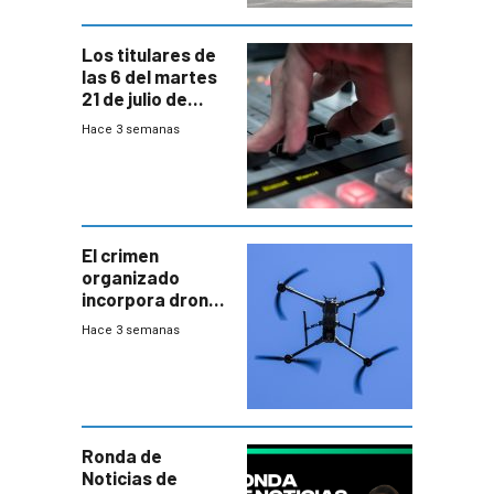
Los titulares de
las 6 del martes
21 de julio de
2026
Hace 3 semanas
El crimen
organizado
incorpora drones
y abre un nuevo
Hace 3 semanas
desafío para la
seguridad
Ronda de
Noticias de