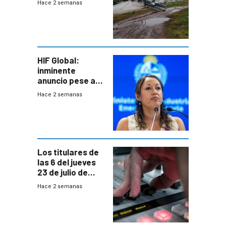
Hace 2 semanas
emocional y las
pérdidas sin
seguro
HIF Global:
inminente
anuncio pese a
declaración de
Hace 2 semanas
Cardona y
“demoras” en
acuerdo entre
empresa y
gobierno
Los titulares de
las 6 del jueves
23 de julio de
2026
Hace 2 semanas