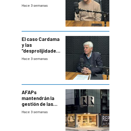
contra bacterias
Hace 3 semanas
resistentes:
Uruguay
exportará a Chile
terapia
innovadora
El caso Cardama
y las
“desprolijidades”
que la
Hace 3 semanas
investigadora ha
encontrado
AFAPs
mantendrán la
gestión de las
cuentas
Hace 3 semanas
individuales