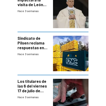
visita de León
XIV a Uruguay?
Hace 3 semanas
Sindicato de
Pilsen reclama
respuestas en
medio de
Hace 3 semanas
conversaciones
entre el gobierno
y FNC
Los titulares de
las 6 del viernes
17 de julio de
2026
Hace 3 semanas