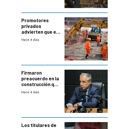
por un vínculo
comercial con
enorme
potencial
Promotores
privados
advierten que el
nuevo convenio
Hace 4 días
de la
construcción
aumentará
costos y obligará
a revisar
proyectos
Firmaron
preacuerdo en la
construcción que
comprende
Hace 4 días
reducción
paulatina de
carga horaria
Los titulares de