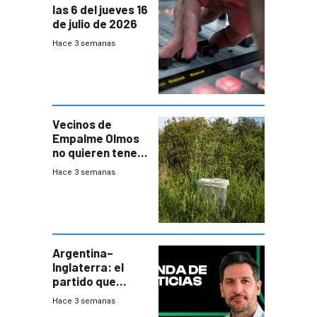
las 6 del jueves 16
de julio de 2026
Hace 3 semanas
Vecinos de
Empalme Olmos
no quieren tener
cerca una planta
Hace 3 semanas
de tratamiento
de residuos e
impulsan
plebiscito
departamental
Argentina–
Inglaterra: el
partido que
nunca termina
Hace 3 semanas