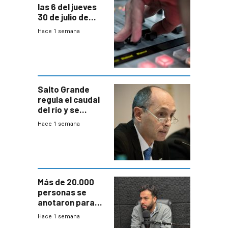
las 6 del jueves
30 de julio de
2026
Hace 1 semana
Salto Grande
regula el caudal
del río y se
prepara para un
Hace 1 semana
escenario de
fuertes crecidas
Más de 20.000
personas se
anotaron para
las pruebas
Hace 1 semana
Acredita que la