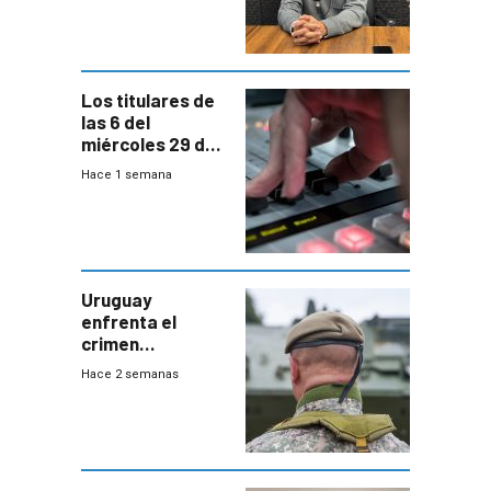
ANEP impulsa
para terminar
Bachillerato
Los titulares de
las 6 del
miércoles 29 de
julio de 2026
Hace 1 semana
Uruguay
enfrenta el
crimen
organizado con
Hace 2 semanas
capacidades “de
otra época”,
aseguró
especialista en
seguridad