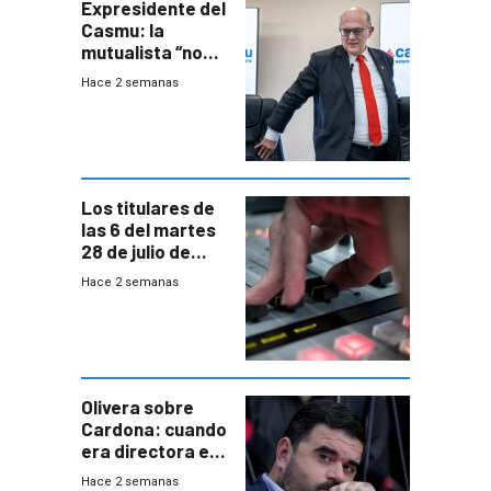
Expresidente del
Casmu: la
mutualista “no
está para pagar”
Hace 2 semanas
a interventores
“amigos del
gobierno”
Los titulares de
las 6 del martes
28 de julio de
2026
Hace 2 semanas
Olivera sobre
Cardona: cuando
era directora en
UTE “no era muy
Hace 2 semanas