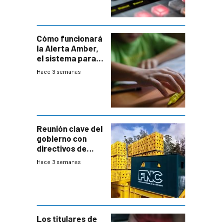
Cómo funcionará
la Alerta Amber,
el sistema para
la búsqueda
Hace 3 semanas
temprana de
menores
ausentes
Reunión clave del
gobierno con
directivos de
Fábricas
Hace 3 semanas
Nacionales de
Cervezas
Los titulares de