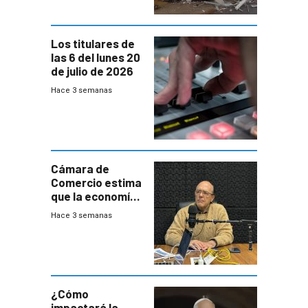
granja
Los titulares de
las 6 del lunes 20
de julio de 2026
Hace 3 semanas
Cámara de
Comercio estima
que la economía
crecerá 1,6%
Hace 3 semanas
este año, pero
advierte una
desaceleración
del consumo
¿Cómo
impactará la