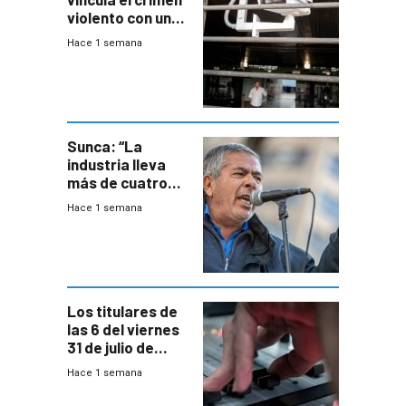
violento con una
menor creación
Hace 1 semana
de empresas
formales en el
área
metropolitana
Sunca: “La
industria lleva
más de cuatro
meses sin
Hace 1 semana
convenio
colectivo”
Los titulares de
las 6 del viernes
31 de julio de
2026
Hace 1 semana