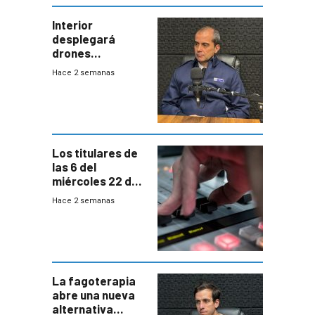
Interior
desplegará
drones
autónomos para
Hace 2 semanas
responder a
emergencias
desde agosto
Los titulares de
las 6 del
miércoles 22 de
julio de 2026
Hace 2 semanas
La fagoterapia
abre una nueva
alternativa