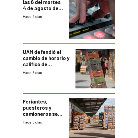
las 6 del martes
4 de agosto de
2026
Hace 4 días
UAM defendió el
cambio de horario y
calificó de
“desproporcionado”
Hace 5 días
el bloqueo de
accesos
Feriantes,
puesteros y
camioneros se
movilizaron en
Hace 5 días
rechazo a
cambios de