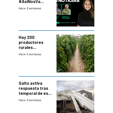
#AsíNosVa
(20/7/26)
Hace 3 semanas
Hay 200
productores
rurales
afectados tras
Hace 3 semanas
temporal en zona
de Salto
Salto activa
respuesta tras
temporal de este
sábado con
Hace 3 semanas
destrozos e
impacto a la