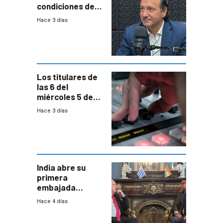
condiciones de
enfrentar una
Hace 3 días
reducción de la
semana laboral”
Los titulares de
las 6 del
miércoles 5 de
agosto de 2026
Hace 3 días
India abre su
primera
embajada
residente en
Hace 4 días
Uruguay y crecen
las expectativas