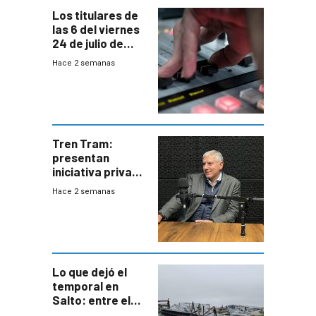
Los titulares de
las 6 del viernes
24 de julio de
2026
Hace 2 semanas
Tren Tram:
presentan
iniciativa privada
para una red de
Hace 2 semanas
cinco líneas en el
área
metropolitana
Lo que dejó el
temporal en
Salto: entre el
impacto