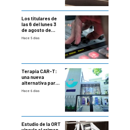
horario en UAM
Los titulares de
las 6 del lunes 3
de agosto de
2026
Hace 5 días
Terapia CAR-T:
una nueva
alternativa para
niños y
Hace 6 días
adolescentes
con cáncer
Estudio de la ORT
vincula el crimen