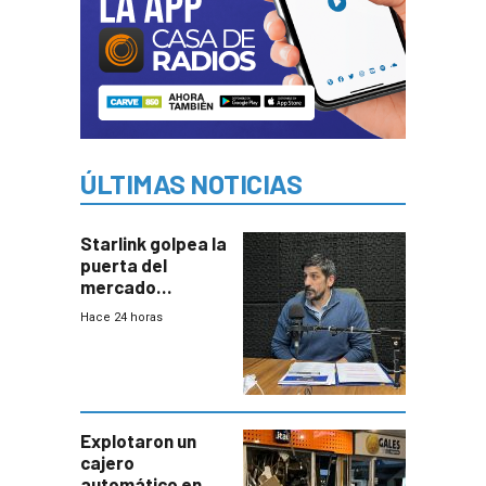
ÚLTIMAS NOTICIAS
Starlink golpea la
puerta del
mercado
uruguayo y Antel
Hace 24 horas
responde:
“Quizás no sea
Antel la que
tenga que estar
con mayor
miedo”
Explotaron un
cajero
automático en