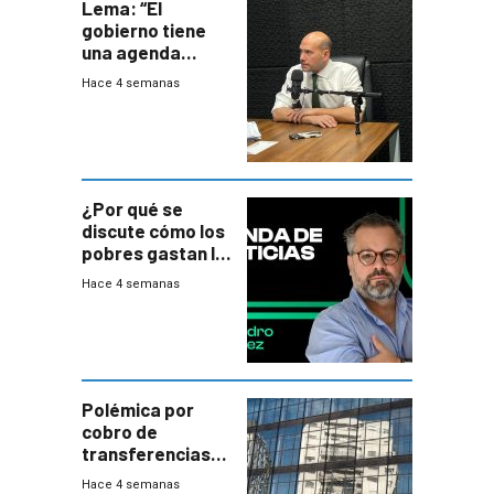
Lema: “El
gobierno tiene
una agenda
destructiva”
Hace 4 semanas
¿Por qué se
discute cómo los
pobres gastan la
plata?
Hace 4 semanas
Polémica por
cobro de
transferencias
del Mides en
Hace 4 semanas