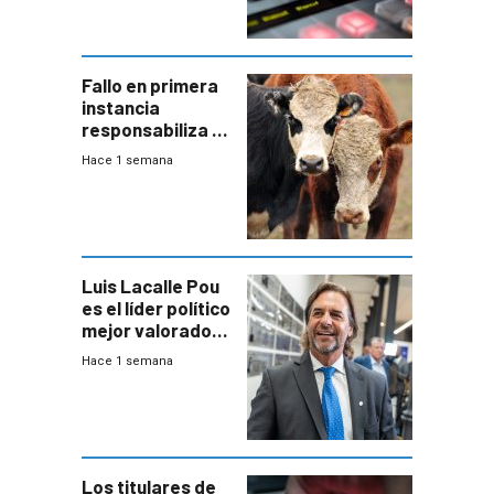
Fallo en primera
instancia
responsabiliza al
Estado por falta
Hace 1 semana
de controles en
República
Ganadera
Luis Lacalle Pou
es el líder político
mejor valorado
del país, según
Hace 1 semana
encuesta de
Equipos
Consultores
Los titulares de