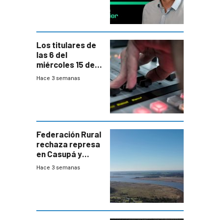
Los titulares de
las 6 del
miércoles 15 de
julio de 2026
Hace 3 semanas
Federación Rural
rechaza represa
en Casupá y
firma demanda
Hace 3 semanas
del PN