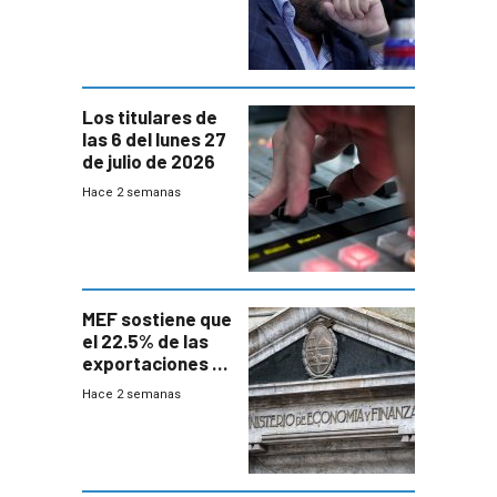
afín” a HIF Global
Los titulares de
las 6 del lunes 27
de julio de 2026
Hace 2 semanas
MEF sostiene que
el 22.5% de las
exportaciones a
EE.UU se verán
Hace 2 semanas
afectadas por la
suba arancelaria
de Trump