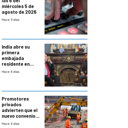
las 6 del
miércoles 5 de
agosto de 2026
Hace 3 días
India abre su
primera
embajada
residente en
Uruguay y crecen
Hace 4 días
las expectativas
por un vínculo
comercial con
enorme
potencial
Promotores
privados
advierten que el
nuevo convenio
de la
Hace 4 días
construcción