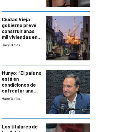
antecedentes de
violencia
Ciudad Vieja:
gobierno prevé
construir unas
mil viviendas en
un plan de
Hace 3 días
repoblamiento,
entre siete y
ocho años
Munyo: “El país no
está en
condiciones de
enfrentar una
reducción de la
Hace 3 días
semana laboral”
Los titulares de