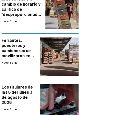
cambio de horario y
calificó de
“desproporcionado”
el bloqueo de
Hace 5 días
accesos
Feriantes,
puesteros y
camioneros se
movilizaron en
rechazo a
Hace 5 días
cambios de
horario en UAM
Los titulares de
las 6 del lunes 3
de agosto de
2026
Hace 5 días