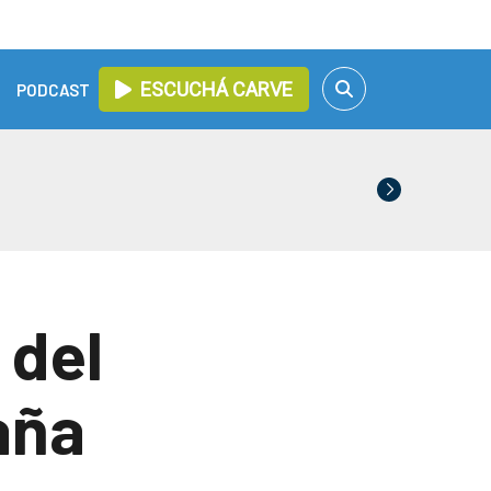
ESCUCHÁ CARVE
PODCAST
 del
aña