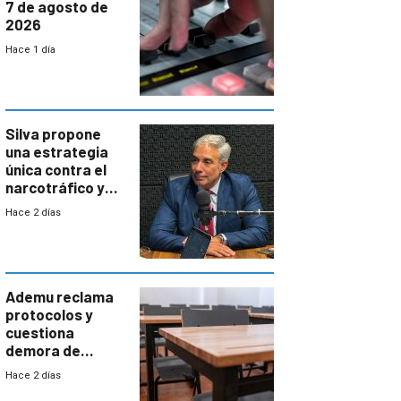
7 de agosto de
2026
Hace 1 día
Silva propone
una estrategia
única contra el
narcotráfico y
mayor
Hace 2 días
coordinación
entre Interior y
Defensa
Ademu reclama
protocolos y
cuestiona
demora de
Primaria ante
Hace 2 días
docente con