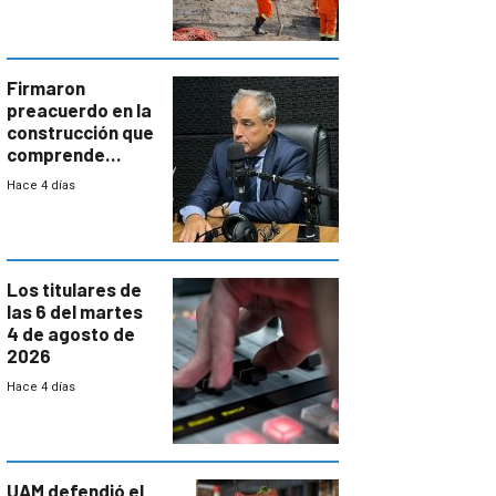
aumentará
costos y obligará
a revisar
proyectos
Firmaron
preacuerdo en la
construcción que
comprende
reducción
Hace 4 días
paulatina de
carga horaria
Los titulares de
las 6 del martes
4 de agosto de
2026
Hace 4 días
UAM defendió el