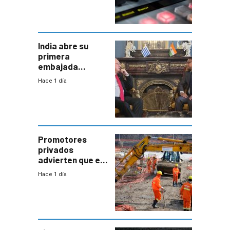
India abre su
primera
embajada
residente en
Hace 1 día
Uruguay y crecen
las expectativas
por un vínculo
comercial con
enorme
potencial
Promotores
privados
advierten que el
nuevo convenio
Hace 1 día
de la
construcción
aumentará
costos y obligará
a revisar