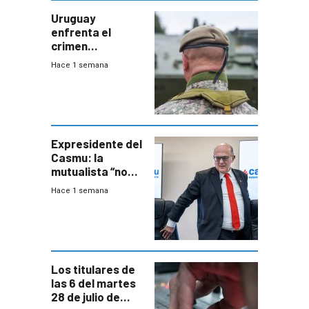
Uruguay
enfrenta el
crimen
organizado con
Hace 1 semana
capacidades “de
otra época”,
aseguró
especialista en
seguridad
Expresidente del
Casmu: la
mutualista “no
está para pagar”
Hace 1 semana
a interventores
“amigos del
gobierno”
Los titulares de
las 6 del martes
28 de julio de