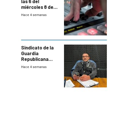
las 6 del
miércoles 8 de
julio de 2026
Hace 4 semanas
Sindicato de la
Guardia
Republicana
denuncia
Hace 4 semanas
chalecos
vencidos y falta
de recursos
Piloto argentino
destaca
importancia del
sistema
Hace 4 semanas
antiniebla de
Carrasco