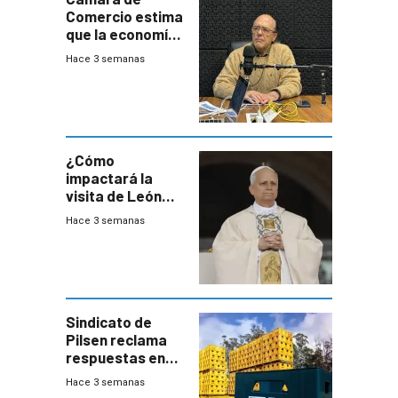
Comercio estima
que la economía
crecerá 1,6%
Hace 3 semanas
este año, pero
advierte una
desaceleración
del consumo
¿Cómo
impactará la
visita de León
XIV a Uruguay?
Hace 3 semanas
Sindicato de
Pilsen reclama
respuestas en
medio de
Hace 3 semanas
conversaciones