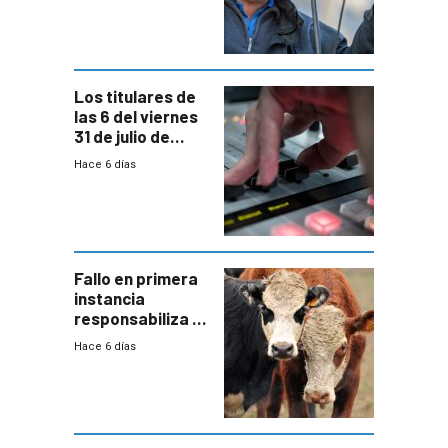
colectivo”
Los titulares de
las 6 del viernes
31 de julio de
2026
Hace 6 días
Fallo en primera
instancia
responsabiliza al
Estado por falta
Hace 6 días
de controles en
República
Ganadera