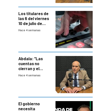
Los titulares de
las 6 del viernes
10 de julio de
2026
Hace 4 semanas
Abdala: “Las
cuentas no
cierran y el
balance del
Hace 4 semanas
gobierno es
insatisfactorio”
El gobierno
necesita