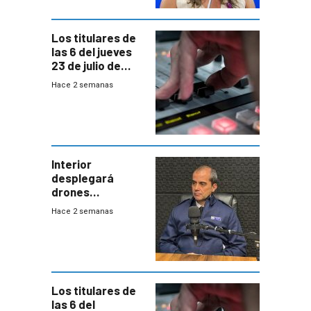
empresa y
gobierno
Los titulares de
las 6 del jueves
23 de julio de
2026
Hace 2 semanas
Interior
desplegará
drones
autónomos para
Hace 2 semanas
responder a
emergencias
desde agosto
Los titulares de
las 6 del