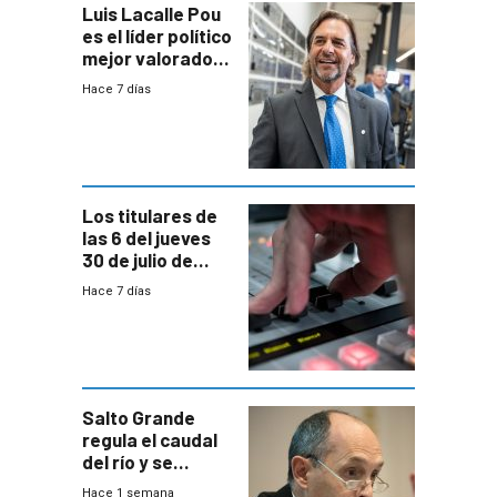
Luis Lacalle Pou
es el líder político
mejor valorado
del país, según
Hace 7 días
encuesta de
Equipos
Consultores
Los titulares de
las 6 del jueves
30 de julio de
2026
Hace 7 días
Salto Grande
regula el caudal
del río y se
prepara para un
Hace 1 semana