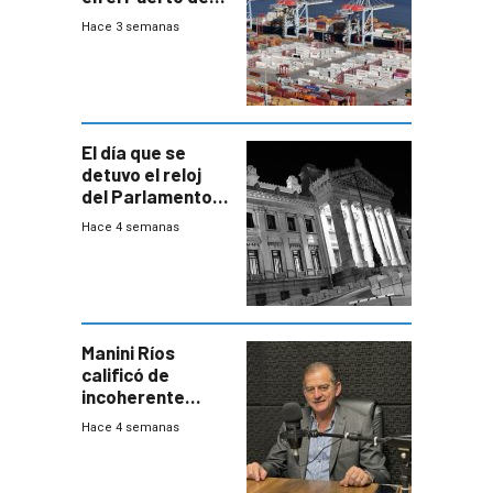
Montevideo
Hace 3 semanas
El día que se
detuvo el reloj
del Parlamento
para negociar
Hace 4 semanas
una Rendición de
Cuentas
Manini Ríos
calificó de
incoherente
decisión de
Hace 4 semanas
Coalición de no
votar Rendición
en general