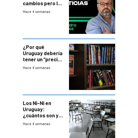
cambios pero los
ministros tienen
Hace 4 semanas
mejor imagen
que el presidente
¿Por qué
Uruguay debería
tener un “precio
único” en los
Hace 4 semanas
libros que
permita “salvar”
a los libreros?
Los Ni-Ni en
Uruguay:
¿cuántos son y
en dónde están?
Hace 4 semanas