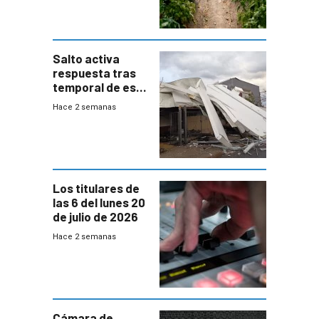
Salto activa
respuesta tras
temporal de este
sábado con
Hace 2 semanas
destrozos e
impacto a la
granja
Los titulares de
las 6 del lunes 20
de julio de 2026
Hace 2 semanas
Cámara de