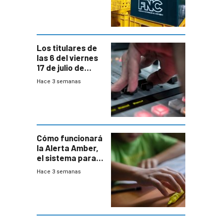
entre el gobierno
y FNC
Los titulares de
las 6 del viernes
17 de julio de
2026
Hace 3 semanas
Cómo funcionará
la Alerta Amber,
el sistema para
la búsqueda
Hace 3 semanas
temprana de
menores
ausentes