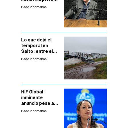
para una red de
Hace 2 semanas
cinco líneas en el
área
metropolitana
Lo que dejó el
temporal en
Salto: entre el
impacto
Hace 2 semanas
emocional y las
pérdidas sin
seguro
HIF Global:
inminente
anuncio pese a
declaración de
Hace 2 semanas
Cardona y
“demoras” en
acuerdo entre