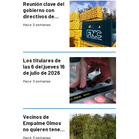
Reunión clave del
gobierno con
directivos de
Fábricas
Hace 3 semanas
Nacionales de
Cervezas
Los titulares de
las 6 del jueves 16
de julio de 2026
Hace 3 semanas
Vecinos de
Empalme Olmos
no quieren tener
cerca una planta
Hace 3 semanas