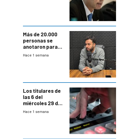
escenario de
fuertes crecidas
Más de 20.000
personas se
anotaron para
las pruebas
Hace 1 semana
Acredita que la
ANEP impulsa
para terminar
Bachillerato
Los titulares de
las 6 del
miércoles 29 de
julio de 2026
Hace 1 semana