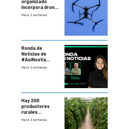
organizado
incorpora drones
y abre un nuevo
Hace 2 semanas
desafío para la
seguridad
Ronda de
Noticias de
#AsíNosVa
(20/7/26)
Hace 2 semanas
Hay 200
productores
rurales
afectados tras
Hace 2 semanas
temporal en zona
de Salto