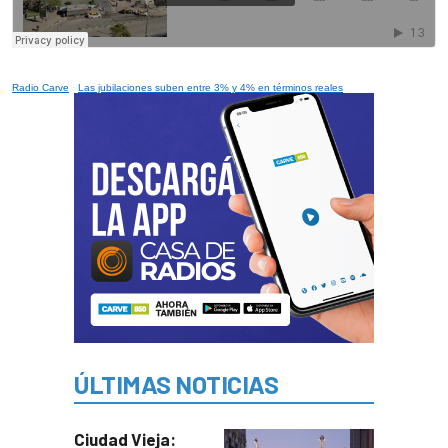
Radio Carve
·
Las jubilaciones suben entre 3% y 4% en términos reales
ÚLTIMAS NOTICIAS
Ciudad Vieja: