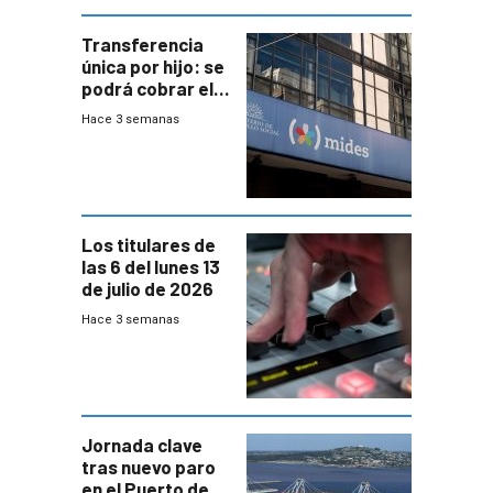
Transferencia
única por hijo: se
podrá cobrar el
100% en efectivo
Hace 3 semanas
y no habrá
trazabilidad del
Mides
Los titulares de
las 6 del lunes 13
de julio de 2026
Hace 3 semanas
Jornada clave
tras nuevo paro
en el Puerto de