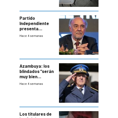
Partido
Independiente
presenta
demanda civil
Hace 4 semanas
para intentar
frenar Casupá
Azambuya: los
blindados “serán
muy bien
recibidos” por los
Hace 4 semanas
vecinos
Los titulares de