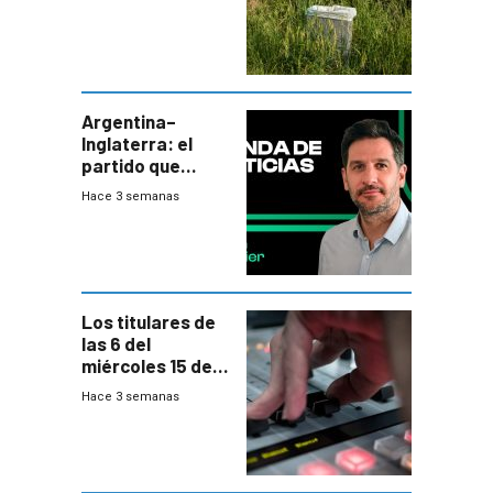
de tratamiento
de residuos e
impulsan
plebiscito
departamental
Argentina–
Inglaterra: el
partido que
nunca termina
Hace 3 semanas
Los titulares de
las 6 del
miércoles 15 de
julio de 2026
Hace 3 semanas