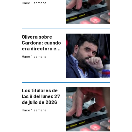
2026
Hace 1 semana
Olivera sobre
Cardona: cuando
era directora en
UTE “no era muy
Hace 1 semana
afín” a HIF Global
Los titulares de
las 6 del lunes 27
de julio de 2026
Hace 1 semana