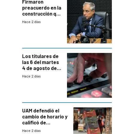
proyectos
Firmaron
preacuerdo en la
construcción que
comprende
Hace 2 días
reducción
paulatina de
carga horaria
Los titulares de
las 6 del martes
4 de agosto de
2026
Hace 2 días
UAM defendió el
cambio de horario y
calificó de
“desproporcionado”
Hace 2 días