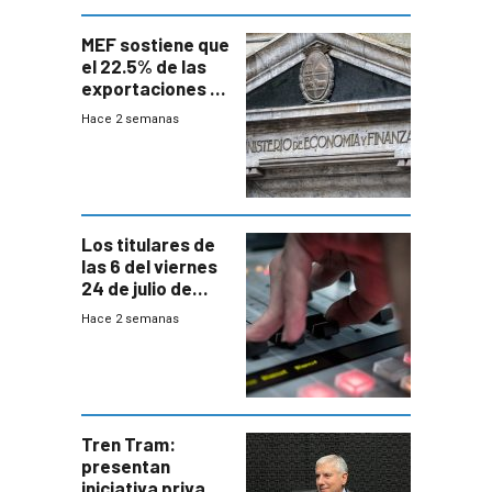
MEF sostiene que
el 22.5% de las
exportaciones a
EE.UU se verán
Hace 2 semanas
afectadas por la
suba arancelaria
de Trump
Los titulares de
las 6 del viernes
24 de julio de
2026
Hace 2 semanas
Tren Tram:
presentan
iniciativa privada