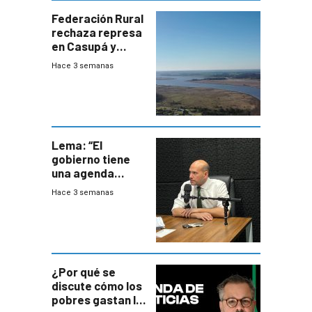
Federación Rural
rechaza represa
en Casupá y
firma demanda
Hace 3 semanas
del PN
Lema: “El
gobierno tiene
una agenda
destructiva”
Hace 3 semanas
¿Por qué se
discute cómo los
pobres gastan la