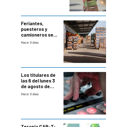
el bloqueo de
accesos
Feriantes,
puesteros y
camioneros se
movilizaron en
Hace 3 días
rechazo a
cambios de
horario en UAM
Los titulares de
las 6 del lunes 3
de agosto de
2026
Hace 3 días
Terapia CAR-T: