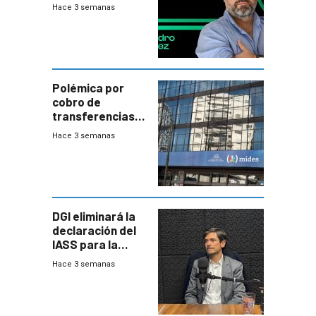
plata?
Hace 3 semanas
Polémica por
cobro de
transferencias
del Mides en
Hace 3 semanas
efectivo
DGI eliminará la
declaración del
IASS para la
mayoría de los
Hace 3 semanas
jubilados