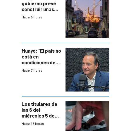
gobierno prevé
construir unas
mil viviendas en
Hace 6 horas
un plan de
repoblamiento,
entre siete y
ocho años
Munyo: “El país no
está en
condiciones de
enfrentar una
Hace 7 horas
reducción de la
semana laboral”
Los titulares de
las 6 del
miércoles 5 de
agosto de 2026
Hace 16 horas