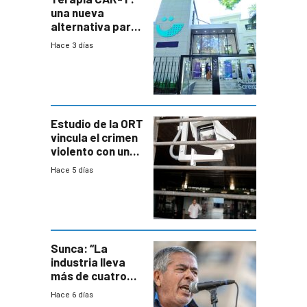
una nueva
alternativa para
niños y
Hace 3 días
adolescentes
con cáncer
Estudio de la ORT
vincula el crimen
violento con una
menor creación
Hace 5 días
de empresas
formales en el
área
metropolitana
Sunca: “La
industria lleva
más de cuatro
meses sin
Hace 6 días
convenio