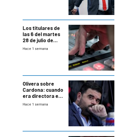
“amigos del
gobierno”
Los titulares de
las 6 del martes
28 de julio de
2026
Hace 1 semana
Olivera sobre
Cardona: cuando
era directora en
UTE “no era muy
Hace 1 semana
afín” a HIF Global