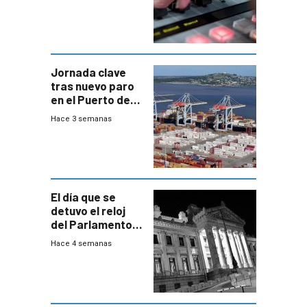
Jornada clave
tras nuevo paro
en el Puerto de
Montevideo
Hace 3 semanas
El día que se
detuvo el reloj
del Parlamento
para negociar
Hace 4 semanas
una Rendición de
Cuentas