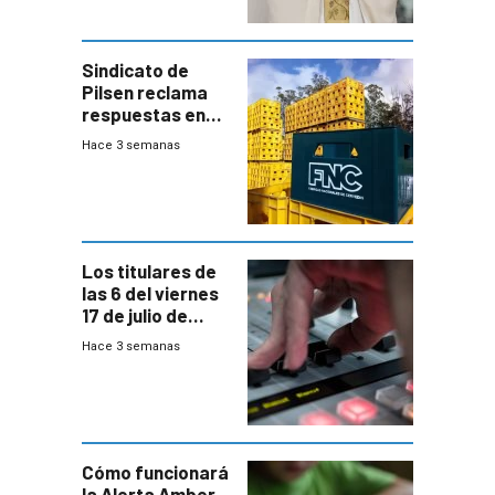
Sindicato de
Pilsen reclama
respuestas en
medio de
Hace 3 semanas
conversaciones
entre el gobierno
y FNC
Los titulares de
las 6 del viernes
17 de julio de
2026
Hace 3 semanas
Cómo funcionará
la Alerta Amber,