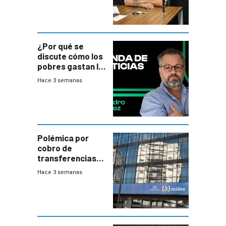
¿Por qué se
discute cómo los
pobres gastan la
plata?
Hace 3 semanas
Polémica por
cobro de
transferencias
del Mides en
Hace 3 semanas
efectivo