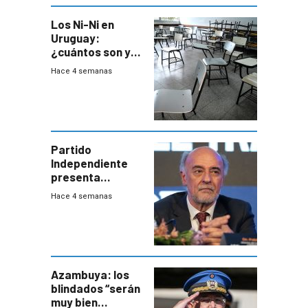
Los Ni-Ni en
Uruguay:
¿cuántos son y
en dónde están?
Hace 4 semanas
Partido
Independiente
presenta
demanda civil
Hace 4 semanas
para intentar
frenar Casupá
Azambuya: los
blindados “serán
muy bien