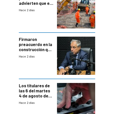
advierten que el
nuevo convenio
Hace 2 días
de la
construcción
aumentará
costos y obligará
a revisar
proyectos
Firmaron
preacuerdo en la
construcción que
comprende
Hace 2 días
reducción
paulatina de
carga horaria
Los titulares de
las 6 del martes
4 de agosto de
2026
Hace 2 días