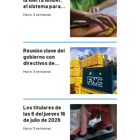
el sistema para
la búsqueda
Hace 3 semanas
temprana de
menores
ausentes
Reunión clave del
gobierno con
directivos de
Fábricas
Hace 3 semanas
Nacionales de
Cervezas
Los titulares de
las 6 del jueves 16
de julio de 2026
Hace 3 semanas