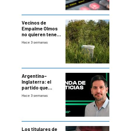
Vecinos de
Empalme Olmos
no quieren tener
cerca una planta
Hace 3 semanas
de tratamiento
de residuos e
impulsan
plebiscito
departamental
Argentina–
Inglaterra: el
partido que
nunca termina
Hace 3 semanas
Los titulares de