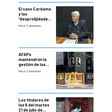
innovadora
El caso Cardama
y las
“desprolijidades”
que la
Hace 2 semanas
investigadora ha
encontrado
AFAPs
mantendrán la
gestión de las
cuentas
Hace 2 semanas
individuales
Los titulares de
las 6 del martes
21 de julio de