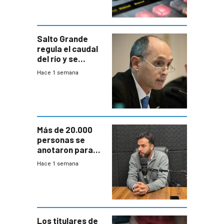
Salto Grande
regula el caudal
del río y se
prepara para un
Hace 1 semana
escenario de
fuertes crecidas
Más de 20.000
personas se
anotaron para
las pruebas
Hace 1 semana
Acredita que la
ANEP impulsa
para terminar
Bachillerato
Los titulares de