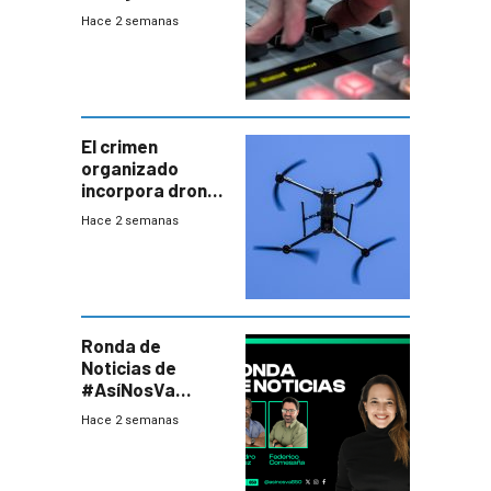
2026
Hace 2 semanas
El crimen
organizado
incorpora drones
y abre un nuevo
Hace 2 semanas
desafío para la
seguridad
Ronda de
Noticias de
#AsíNosVa
(20/7/26)
Hace 2 semanas