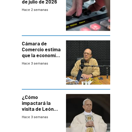
de julio de 2026
Hace 2 semanas
Cámara de
Comercio estima
que la economía
crecerá 1,6%
Hace 3 semanas
este año, pero
advierte una
desaceleración
del consumo
¿Cómo
impactará la
visita de León
XIV a Uruguay?
Hace 3 semanas