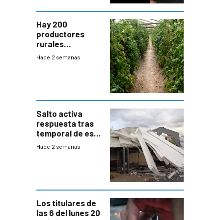
Hay 200
productores
rurales
afectados tras
Hace 2 semanas
temporal en zona
de Salto
Salto activa
respuesta tras
temporal de este
sábado con
Hace 2 semanas
destrozos e
impacto a la
granja
Los titulares de
las 6 del lunes 20