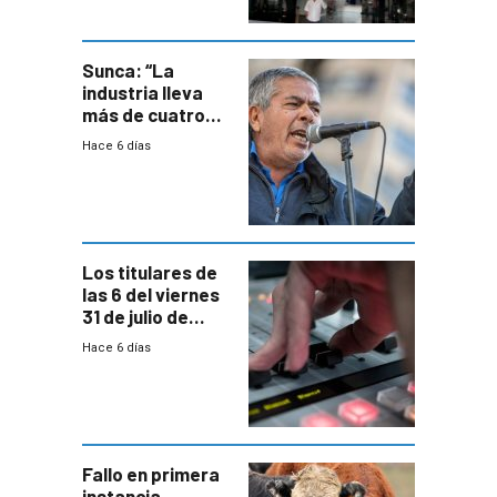
área
metropolitana
Sunca: “La
industria lleva
más de cuatro
meses sin
Hace 6 días
convenio
colectivo”
Los titulares de
las 6 del viernes
31 de julio de
2026
Hace 6 días
Fallo en primera
instancia