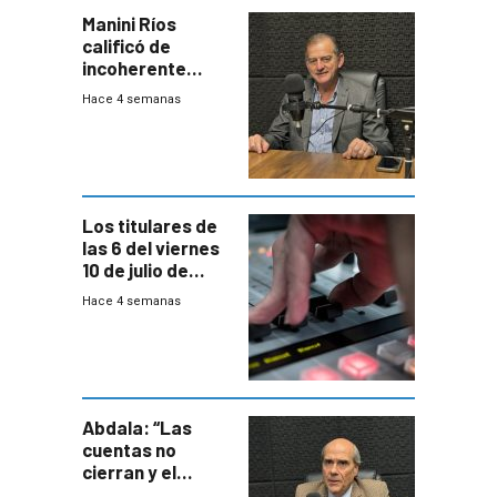
Manini Ríos
calificó de
incoherente
decisión de
Hace 4 semanas
Coalición de no
votar Rendición
en general
Los titulares de
las 6 del viernes
10 de julio de
2026
Hace 4 semanas
Abdala: “Las
cuentas no
cierran y el
balance del