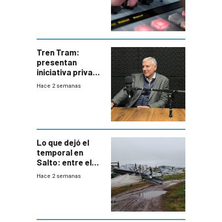
Tren Tram:
presentan
iniciativa privada
para una red de
Hace 2 semanas
cinco líneas en el
área
metropolitana
Lo que dejó el
temporal en
Salto: entre el
impacto
Hace 2 semanas
emocional y las
pérdidas sin
seguro