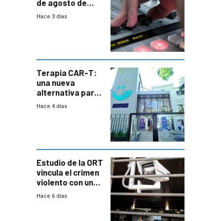
de agosto de
2026
Hace 3 días
Terapia CAR-T:
una nueva
alternativa para
niños y
Hace 4 días
adolescentes
con cáncer
Estudio de la ORT
vincula el crimen
violento con una
menor creación
Hace 6 días
de empresas
formales en el