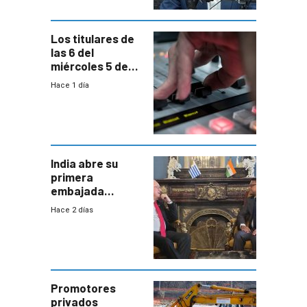
Los titulares de
las 6 del
miércoles 5 de
agosto de 2026
Hace 1 día
India abre su
primera
embajada
residente en
Hace 2 días
Uruguay y crecen
las expectativas
por un vínculo
comercial con
enorme
potencial
Promotores
privados