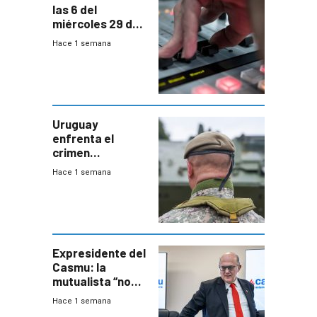
las 6 del
miércoles 29 de
julio de 2026
Hace 1 semana
Uruguay
enfrenta el
crimen
organizado con
Hace 1 semana
capacidades “de
otra época”,
aseguró
especialista en
seguridad
Expresidente del
Casmu: la
mutualista “no
está para pagar”
Hace 1 semana
a interventores