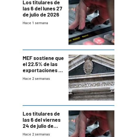
Los titulares de
las 6 del lunes 27
de julio de 2026
Hace 1 semana
MEF sostiene que
el 22.5% de las
exportaciones a
EE.UU se verán
Hace 2 semanas
afectadas por la
suba arancelaria
de Trump
Los titulares de
las 6 del viernes
24 de julio de
2026
Hace 2 semanas