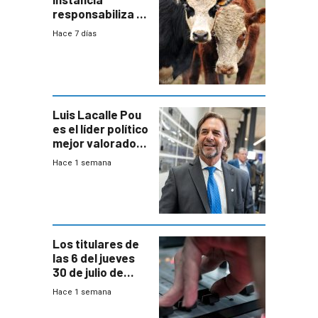
responsabiliza al
Estado por falta
Hace 7 días
de controles en
República
Ganadera
Luis Lacalle Pou
es el líder político
mejor valorado
del país, según
Hace 1 semana
encuesta de
Equipos
Consultores
Los titulares de
las 6 del jueves
30 de julio de
2026
Hace 1 semana