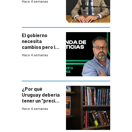
Hace 4 semanas
gobierno es
insatisfactorio”
El gobierno
necesita
cambios pero los
ministros tienen
Hace 4 semanas
mejor imagen
que el presidente
¿Por qué
Uruguay debería
tener un “precio
único” en los
Hace 4 semanas
libros que
permita “salvar”
a los libreros?