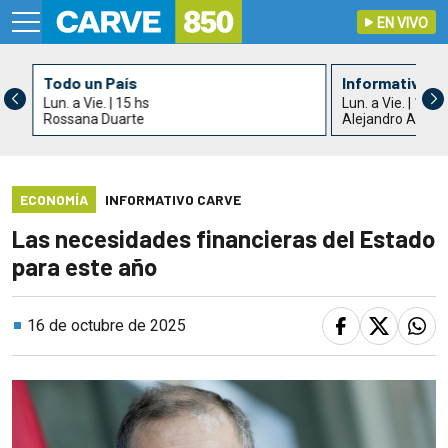
EN VIVO
Todo un País
Informativo C
Lun. a Vie. | 15 hs
Lun. a Vie. | 17 h
Rossana Duarte
Alejandro Acle
ECONOMÍA
INFORMATIVO CARVE
Las necesidades financieras del Estado
para este año
16 de octubre de 2025