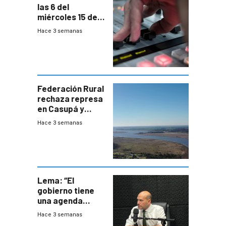
las 6 del
miércoles 15 de
julio de 2026
Hace 3 semanas
Federación Rural
rechaza represa
en Casupá y
firma demanda
Hace 3 semanas
del PN
Lema: “El
gobierno tiene
una agenda
destructiva”
Hace 3 semanas