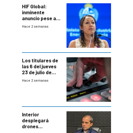
HIF Global:
inminente
anuncio pese a
declaración de
Hace 2 semanas
Cardona y
“demoras” en
acuerdo entre
empresa y
gobierno
Los titulares de
las 6 del jueves
23 de julio de
2026
Hace 2 semanas
Interior
desplegará
drones
autónomos para