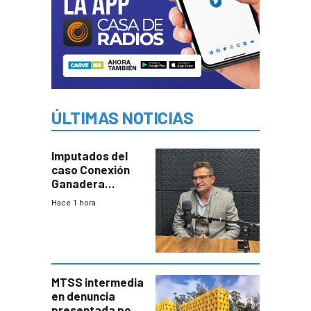
ÚLTIMAS NOTICIAS
Imputados del
caso Conexión
Ganadera
seguirán en
Hace 1 hora
prisión hasta
febrero del 2027
MTSS intermedia
en denuncia
presentada por