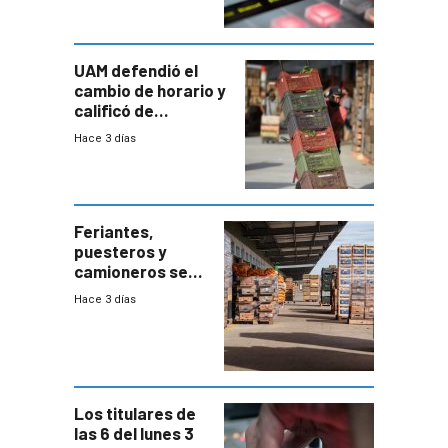
UAM defendió el
cambio de horario y
calificó de
“desproporcionado”
Hace 3 días
el bloqueo de
accesos
Feriantes,
puesteros y
camioneros se
movilizaron en
Hace 3 días
rechazo a
cambios de
horario en UAM
Los titulares de
las 6 del lunes 3