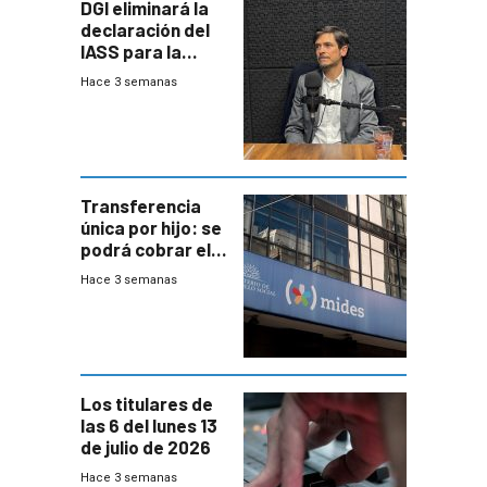
DGI eliminará la
declaración del
IASS para la
mayoría de los
Hace 3 semanas
jubilados
Transferencia
única por hijo: se
podrá cobrar el
100% en efectivo
Hace 3 semanas
y no habrá
trazabilidad del
Mides
Los titulares de
las 6 del lunes 13
de julio de 2026
Hace 3 semanas