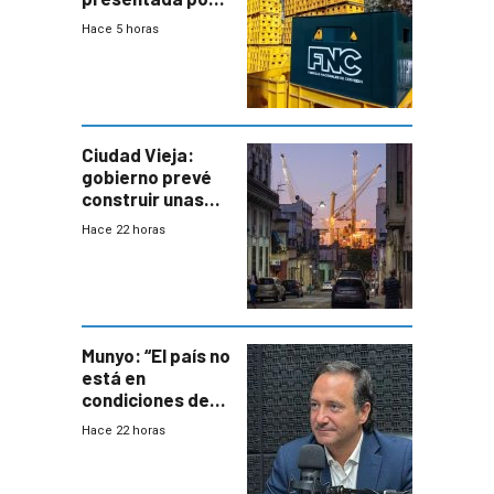
FNC contra
Hace 5 horas
sindicato
Ciudad Vieja:
gobierno prevé
construir unas
mil viviendas en
Hace 22 horas
un plan de
repoblamiento,
entre siete y
ocho años
Munyo: “El país no
está en
condiciones de
enfrentar una
Hace 22 horas
reducción de la
semana laboral”