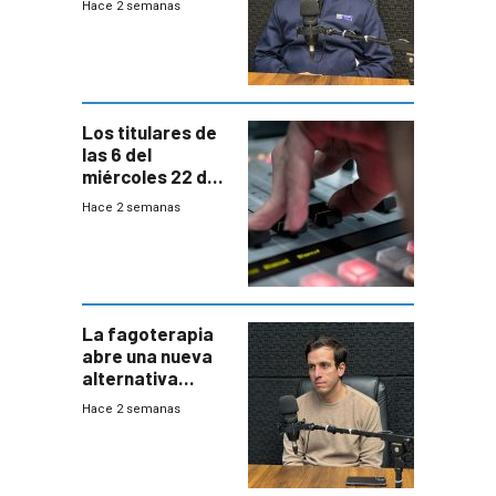
Hace 2 semanas
responder a
emergencias
desde agosto
Los titulares de
las 6 del
miércoles 22 de
julio de 2026
Hace 2 semanas
La fagoterapia
abre una nueva
alternativa
contra bacterias
Hace 2 semanas
resistentes:
Uruguay
exportará a Chile
terapia