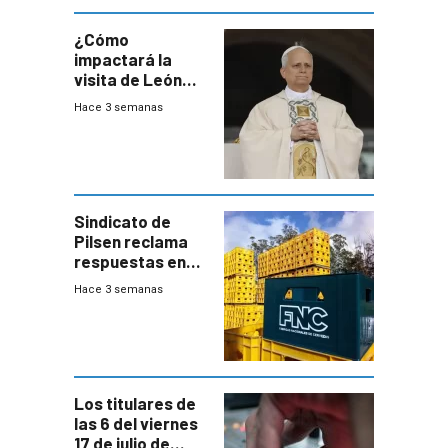
¿Cómo
impactará la
visita de León
XIV a Uruguay?
Hace 3 semanas
Sindicato de
Pilsen reclama
respuestas en
medio de
Hace 3 semanas
conversaciones
entre el gobierno
y FNC
Los titulares de
las 6 del viernes
17 de julio de