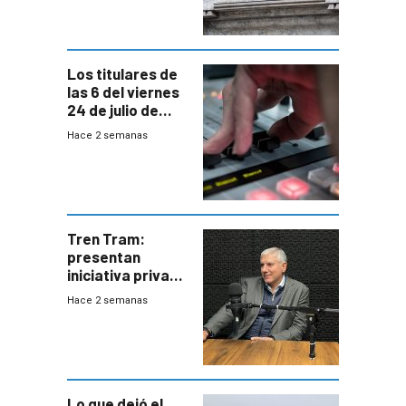
de Trump
Los titulares de
las 6 del viernes
24 de julio de
2026
Hace 2 semanas
Tren Tram:
presentan
iniciativa privada
para una red de
Hace 2 semanas
cinco líneas en el
área
metropolitana
Lo que dejó el