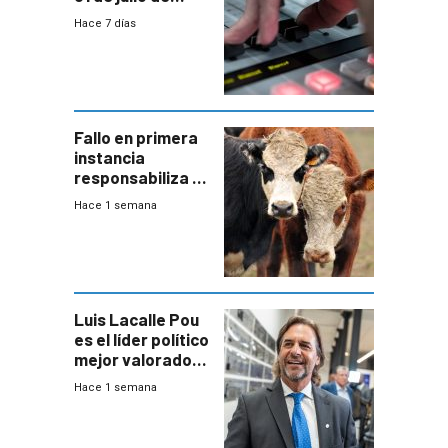
2026
Hace 7 días
Fallo en primera
instancia
responsabiliza al
Estado por falta
Hace 1 semana
de controles en
República
Ganadera
Luis Lacalle Pou
es el líder político
mejor valorado
del país, según
Hace 1 semana
encuesta de
Equipos
Consultores