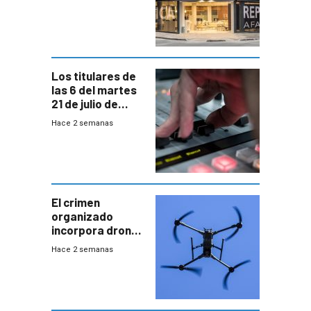
individuales
Los titulares de
las 6 del martes
21 de julio de
2026
Hace 2 semanas
El crimen
organizado
incorpora drones
y abre un nuevo
Hace 2 semanas
desafío para la
seguridad