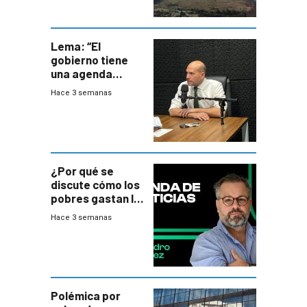
Lema: “El
gobierno tiene
una agenda
destructiva”
Hace 3 semanas
¿Por qué se
discute cómo los
pobres gastan la
plata?
Hace 3 semanas
Polémica por