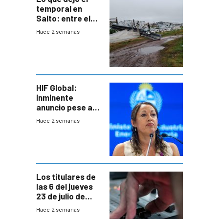
temporal en
Salto: entre el
impacto
Hace 2 semanas
emocional y las
pérdidas sin
seguro
HIF Global:
inminente
anuncio pese a
declaración de
Hace 2 semanas
Cardona y
“demoras” en
acuerdo entre
empresa y
gobierno
Los titulares de
las 6 del jueves
23 de julio de
2026
Hace 2 semanas