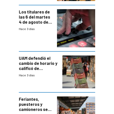
Los titulares de
las 6 del martes
4 de agosto de
2026
Hace 3 días
UAM defendió el
cambio de horario y
calificó de
“desproporcionado”
Hace 3 días
el bloqueo de
accesos
Feriantes,
puesteros y
camioneros se