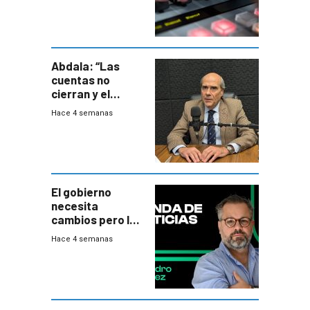
Abdala: “Las
cuentas no
cierran y el
balance del
Hace 4 semanas
gobierno es
insatisfactorio”
El gobierno
necesita
cambios pero los
ministros tienen
Hace 4 semanas
mejor imagen
que el presidente