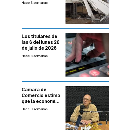
sábado con
Hace 3 semanas
destrozos e
impacto a la
granja
Los titulares de
las 6 del lunes 20
de julio de 2026
Hace 3 semanas
Cámara de
Comercio estima
que la economía
crecerá 1,6%
Hace 3 semanas
este año, pero
advierte una
desaceleración
del consumo