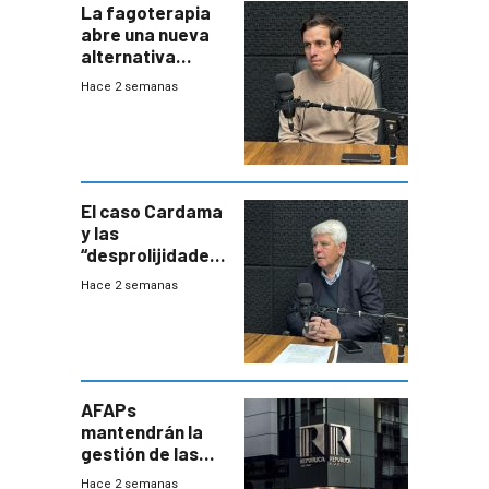
La fagoterapia
abre una nueva
alternativa
contra bacterias
Hace 2 semanas
resistentes:
Uruguay
exportará a Chile
terapia
innovadora
El caso Cardama
y las
“desprolijidades”
que la
Hace 2 semanas
investigadora ha
encontrado
AFAPs
mantendrán la
gestión de las
cuentas
Hace 2 semanas