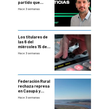
partido que
nunca termina
Hace 3 semanas
Los titulares de
las 6 del
miércoles 15 de
julio de 2026
Hace 3 semanas
Federación Rural
rechaza represa
en Casupá y
firma demanda
Hace 3 semanas
del PN