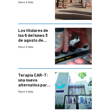
movilizaron en
Hace 4 días
rechazo a
cambios de
horario en UAM
Los titulares de
las 6 del lunes 3
de agosto de
2026
Hace 4 días
Terapia CAR-T:
una nueva
alternativa para
niños y
Hace 4 días
adolescentes
con cáncer