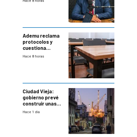
Hace 8 horas
mayor
coordinación
entre Interior y
Defensa
Ademu reclama
protocolos y
cuestiona
demora de
Hace 8 horas
Primaria ante
docente con
antecedentes de
violencia
Ciudad Vieja:
gobierno prevé
construir unas
mil viviendas en
Hace 1 día
un plan de
repoblamiento,
entre siete y
ocho años