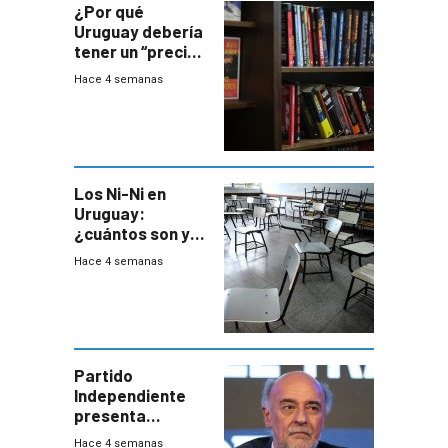
¿Por qué
Uruguay debería
tener un “precio
único” en los
Hace 4 semanas
libros que
permita “salvar”
a los libreros?
Los Ni-Ni en
Uruguay:
¿cuántos son y
en dónde están?
Hace 4 semanas
Partido
Independiente
presenta
demanda civil
Hace 4 semanas