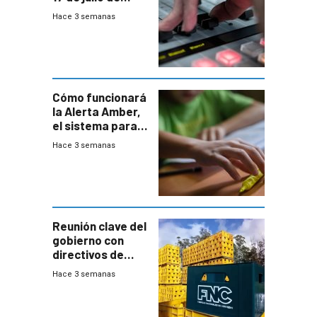
2026
Hace 3 semanas
Cómo funcionará
la Alerta Amber,
el sistema para
la búsqueda
Hace 3 semanas
temprana de
menores
ausentes
Reunión clave del
gobierno con
directivos de
Fábricas
Hace 3 semanas
Nacionales de
Cervezas