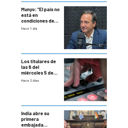
Munyo: “El país no
está en
condiciones de
enfrentar una
Hace 1 día
reducción de la
semana laboral”
Los titulares de
las 6 del
miércoles 5 de
agosto de 2026
Hace 2 días
India abre su
primera
embajada