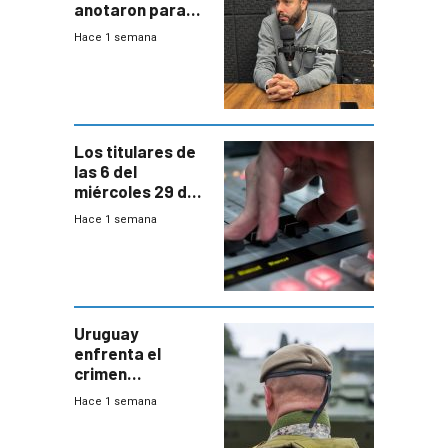
anotaron para
las pruebas
Hace 1 semana
Acredita que la
ANEP impulsa
para terminar
Bachillerato
Los titulares de
las 6 del
miércoles 29 de
julio de 2026
Hace 1 semana
Uruguay
enfrenta el
crimen
organizado con
Hace 1 semana
capacidades “de
otra época”,