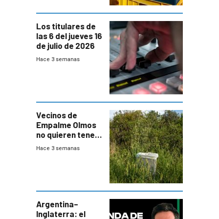
Los titulares de
las 6 del jueves 16
de julio de 2026
Hace 3 semanas
Vecinos de
Empalme Olmos
no quieren tener
cerca una planta
Hace 3 semanas
de tratamiento
de residuos e
impulsan
plebiscito
departamental
Argentina–
Inglaterra: el