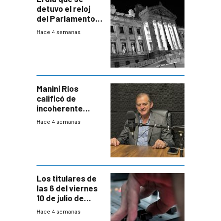
detuvo el reloj
del Parlamento
para negociar
Hace 4 semanas
una Rendición de
Cuentas
Manini Ríos
calificó de
incoherente
decisión de
Hace 4 semanas
Coalición de no
votar Rendición
en general
Los titulares de
las 6 del viernes
10 de julio de
2026
Hace 4 semanas