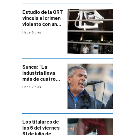
Estudio de la ORT
vincula el crimen
violento con una
menor creación
Hace 6 días
de empresas
formales en el
área
metropolitana
Sunca: “La
industria lleva
más de cuatro
meses sin
Hace 7 días
convenio
colectivo”
Los titulares de
las 6 del viernes
31 de julio de