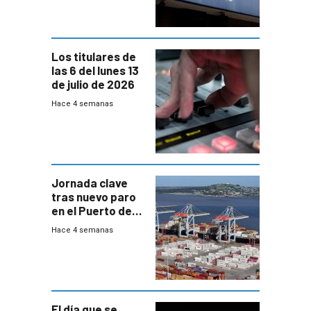
Mides
Los titulares de
las 6 del lunes 13
de julio de 2026
Hace 4 semanas
Jornada clave
tras nuevo paro
en el Puerto de
Montevideo
Hace 4 semanas
El día que se