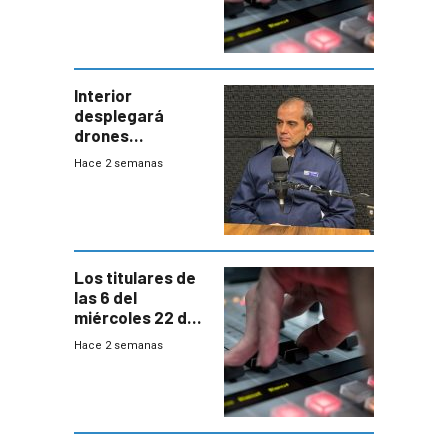
Interior
desplegará
drones
autónomos para
Hace 2 semanas
responder a
emergencias
desde agosto
Los titulares de
las 6 del
miércoles 22 de
julio de 2026
Hace 2 semanas