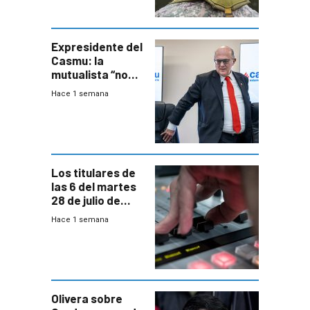
aseguró
especialista en
seguridad
Expresidente del
Casmu: la
mutualista “no
está para pagar”
Hace 1 semana
a interventores
“amigos del
gobierno”
Los titulares de
las 6 del martes
28 de julio de
2026
Hace 1 semana
Olivera sobre