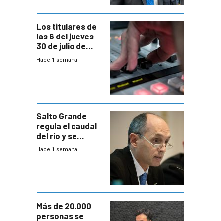
Los titulares de
las 6 del jueves
30 de julio de
2026
Hace 1 semana
Salto Grande
regula el caudal
del río y se
prepara para un
Hace 1 semana
escenario de
fuertes crecidas
Más de 20.000
personas se