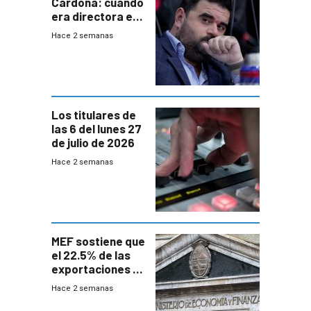
Cardona: cuando
era directora en
UTE “no era muy
Hace 2 semanas
afín” a HIF Global
Los titulares de
las 6 del lunes 27
de julio de 2026
Hace 2 semanas
MEF sostiene que
el 22.5% de las
exportaciones a
EE.UU se verán
Hace 2 semanas
afectadas por la
suba arancelaria