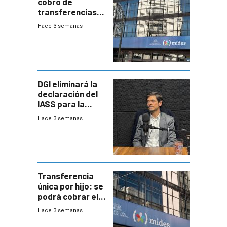
cobro de
transferencias
del Mides en
Hace 3 semanas
efectivo
DGI eliminará la
declaración del
IASS para la
mayoría de los
Hace 3 semanas
jubilados
Transferencia
única por hijo: se
podrá cobrar el
100% en efectivo
Hace 3 semanas
y no habrá
trazabilidad del