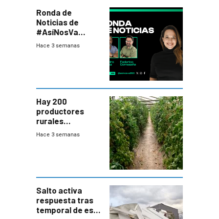
Ronda de
Noticias de
#AsíNosVa
(20/7/26)
Hace 3 semanas
Hay 200
productores
rurales
afectados tras
Hace 3 semanas
temporal en zona
de Salto
Salto activa
respuesta tras
temporal de este