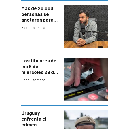
Más de 20.000
personas se
anotaron para
las pruebas
Hace 1 semana
Acredita que la
ANEP impulsa
para terminar
Bachillerato
Los titulares de
las 6 del
miércoles 29 de
julio de 2026
Hace 1 semana
Uruguay
enfrenta el
crimen