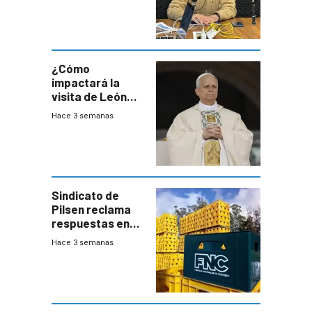
advierte una
desaceleración
del consumo
¿Cómo
impactará la
visita de León
XIV a Uruguay?
Hace 3 semanas
Sindicato de
Pilsen reclama
respuestas en
medio de
Hace 3 semanas
conversaciones
entre el gobierno
y FNC