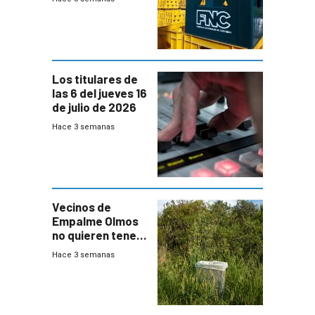
Nacionales de
Cervezas
Los titulares de
las 6 del jueves 16
de julio de 2026
Hace 3 semanas
Vecinos de
Empalme Olmos
no quieren tener
cerca una planta
Hace 3 semanas
de tratamiento
de residuos e
impulsan
plebiscito