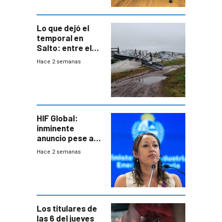
Lo que dejó el
temporal en
Salto: entre el
impacto
Hace 2 semanas
emocional y las
pérdidas sin
seguro
HIF Global:
inminente
anuncio pese a
declaración de
Hace 2 semanas
Cardona y
“demoras” en
acuerdo entre
empresa y
gobierno
Los titulares de
las 6 del jueves