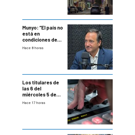
repoblamiento,
entre siete y
ocho años
Munyo: “El país no
está en
condiciones de
enfrentar una
Hace 8 horas
reducción de la
semana laboral”
Los titulares de
las 6 del
miércoles 5 de
agosto de 2026
Hace 17 horas