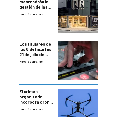
mantendrán la
gestión de las
cuentas
Hace 2 semanas
individuales
Los titulares de
las 6 del martes
21 de julio de
2026
Hace 2 semanas
El crimen
organizado
incorpora drones
y abre un nuevo
Hace 2 semanas
desafío para la