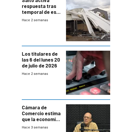
respuesta tras
temporal de este
sábado con
Hace 2 semanas
destrozos e
impacto a la
granja
Los titulares de
las 6 del lunes 20
de julio de 2026
Hace 2 semanas
Cámara de
Comercio estima
que la economía
crecerá 1,6%
Hace 3 semanas
este año, pero