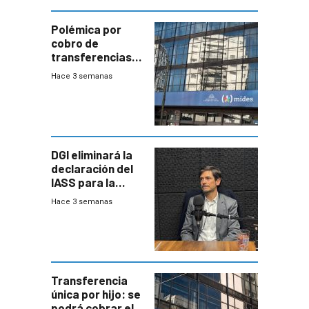
Polémica por
cobro de
transferencias
del Mides en
Hace 3 semanas
efectivo
DGI eliminará la
declaración del
IASS para la
mayoría de los
Hace 3 semanas
jubilados
Transferencia
única por hijo: se
podrá cobrar el