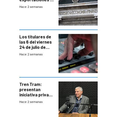
EE.UU se verán
Hace 2 semanas
afectadas por la
suba arancelaria
de Trump
Los titulares de
las 6 del viernes
24 de julio de
2026
Hace 2 semanas
Tren Tram:
presentan
iniciativa privada
para una red de
Hace 2 semanas
cinco líneas en el
área
metropolitana