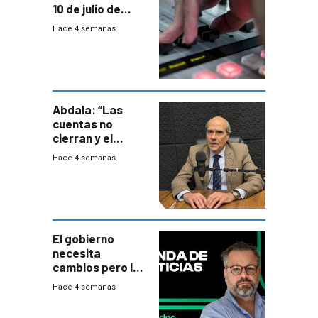
10 de julio de
2026
Hace 4 semanas
Abdala: “Las
cuentas no
cierran y el
balance del
Hace 4 semanas
gobierno es
insatisfactorio”
El gobierno
necesita
cambios pero los
ministros tienen
Hace 4 semanas
mejor imagen
que el presidente