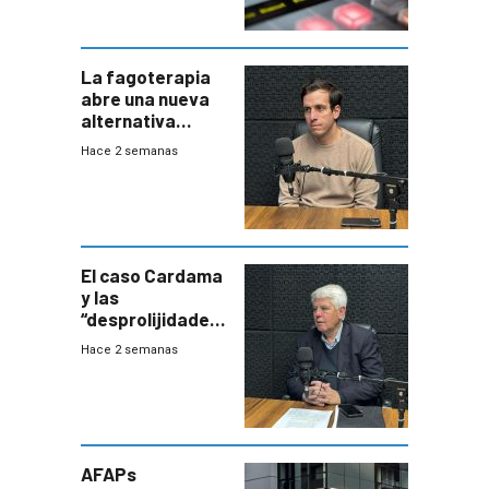
La fagoterapia
abre una nueva
alternativa
contra bacterias
Hace 2 semanas
resistentes:
Uruguay
exportará a Chile
terapia
innovadora
El caso Cardama
y las
“desprolijidades”
que la
Hace 2 semanas
investigadora ha
encontrado
AFAPs