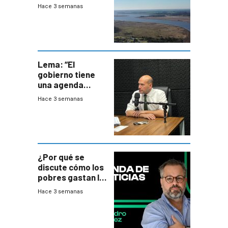
firma demanda
Hace 3 semanas
del PN
Lema: “El
gobierno tiene
una agenda
destructiva”
Hace 3 semanas
¿Por qué se
discute cómo los
pobres gastan la
plata?
Hace 3 semanas