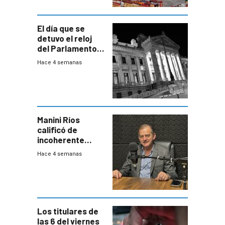
El día que se
detuvo el reloj
del Parlamento
para negociar
Hace 4 semanas
una Rendición de
Cuentas
Manini Ríos
calificó de
incoherente
decisión de
Hace 4 semanas
Coalición de no
votar Rendición
en general
Los titulares de
las 6 del viernes