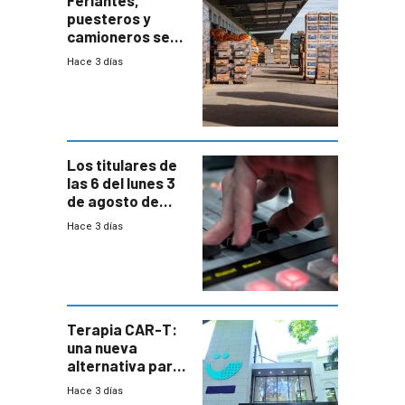
puesteros y
camioneros se
movilizaron en
Hace 3 días
rechazo a
cambios de
horario en UAM
Los titulares de
las 6 del lunes 3
de agosto de
2026
Hace 3 días
Terapia CAR-T:
una nueva
alternativa para
niños y
Hace 3 días
adolescentes