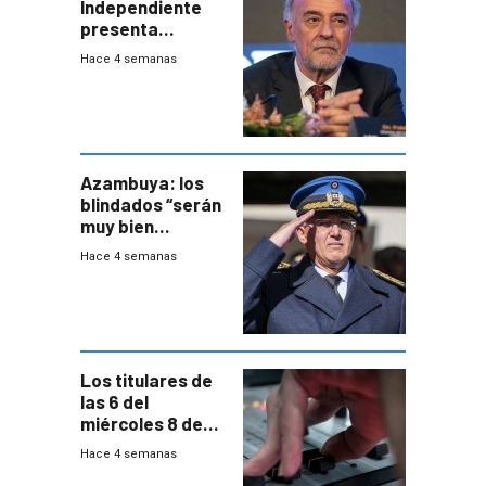
Independiente
presenta
demanda civil
Hace 4 semanas
para intentar
frenar Casupá
Azambuya: los
blindados “serán
muy bien
recibidos” por los
Hace 4 semanas
vecinos
Los titulares de
las 6 del
miércoles 8 de
julio de 2026
Hace 4 semanas