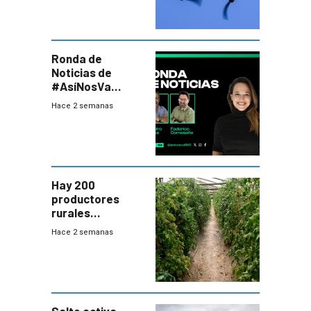
seguridad
Ronda de
Noticias de
#AsíNosVa
(20/7/26)
Hace 2 semanas
Hay 200
productores
rurales
afectados tras
Hace 2 semanas
temporal en zona
de Salto
Salto activa