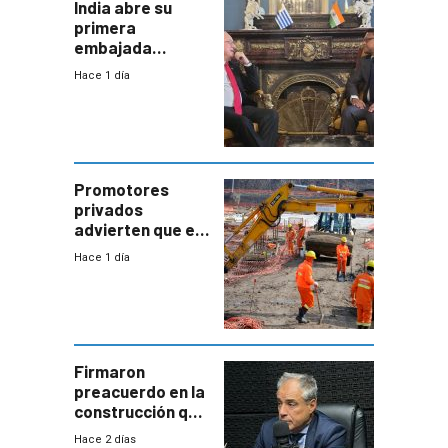
India abre su
primera
embajada
residente en
Hace 1 día
Uruguay y crecen
las expectativas
por un vínculo
comercial con
enorme
potencial
Promotores
privados
advierten que el
nuevo convenio
Hace 1 día
de la
construcción
aumentará
costos y obligará
a revisar
proyectos
Firmaron
preacuerdo en la
construcción que
comprende
Hace 2 días