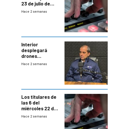
23 de julio de
2026
Hace 2 semanas
Interior
desplegará
drones
autónomos para
Hace 2 semanas
responder a
emergencias
desde agosto
Los titulares de
las 6 del
miércoles 22 de
julio de 2026
Hace 2 semanas