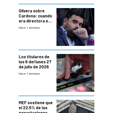
Olivera sobre
Cardona: cuando
era directora en
UTE “no era muy
Hace 1 semana
afín” a HIF Global
Los titulares de
las 6 del lunes 27
de julio de 2026
Hace 1 semana
MEF sostiene que
el 22.5% de las
exportaciones a