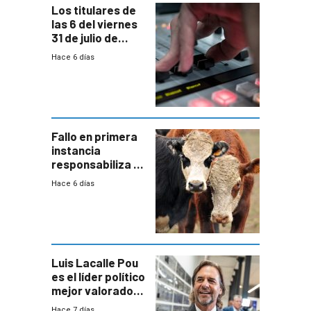
Los titulares de
las 6 del viernes
31 de julio de
2026
Hace 6 días
Fallo en primera
instancia
responsabiliza al
Estado por falta
Hace 6 días
de controles en
República
Ganadera
Luis Lacalle Pou
es el líder político
mejor valorado
del país, según
Hace 7 días