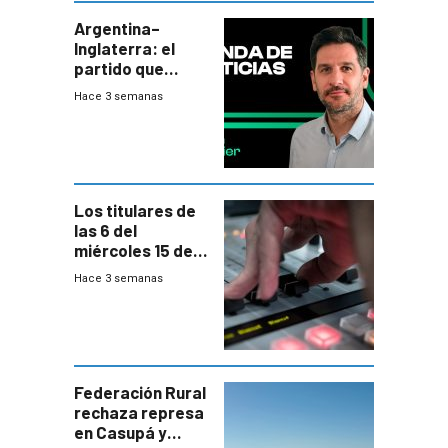
departamental
Argentina–
Inglaterra: el
partido que
nunca termina
Hace 3 semanas
Los titulares de
las 6 del
miércoles 15 de
julio de 2026
Hace 3 semanas
Federación Rural
rechaza represa
en Casupá y