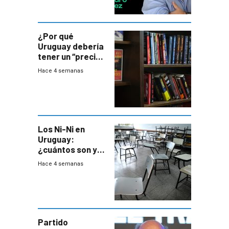
¿Por qué
Uruguay debería
tener un “precio
único” en los
Hace 4 semanas
libros que
permita “salvar”
a los libreros?
Los Ni-Ni en
Uruguay:
¿cuántos son y
en dónde están?
Hace 4 semanas
Partido