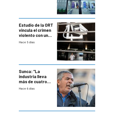
con cáncer
Estudio de la ORT
vincula el crimen
violento con una
menor creación
Hace 5 días
de empresas
formales en el
área
metropolitana
Sunca: “La
industria lleva
más de cuatro
meses sin
Hace 6 días
convenio
colectivo”