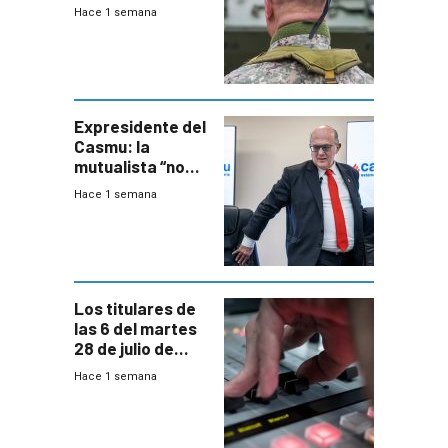
organizado con
Hace 1 semana
capacidades “de
otra época”,
aseguró
especialista en
seguridad
Expresidente del
Casmu: la
mutualista “no
está para pagar”
Hace 1 semana
a interventores
“amigos del
gobierno”
Los titulares de
las 6 del martes
28 de julio de
2026
Hace 1 semana