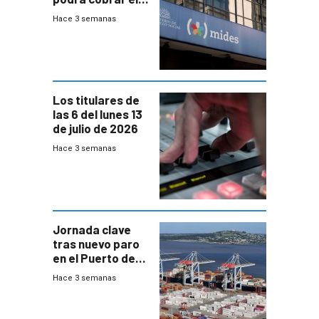
100% en efectivo
Hace 3 semanas
y no habrá
trazabilidad del
Mides
Los titulares de
las 6 del lunes 13
de julio de 2026
Hace 3 semanas
Jornada clave
tras nuevo paro
en el Puerto de
Montevideo
Hace 3 semanas