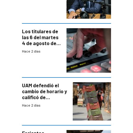
reducción
paulatina de
carga horaria
Los titulares de
las 6 del martes
4 de agosto de
2026
Hace 2 días
UAM defendió el
cambio de horario y
calificó de
“desproporcionado”
Hace 2 días
el bloqueo de
accesos
Feriantes,