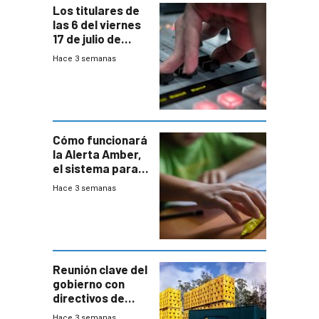
Los titulares de
las 6 del viernes
17 de julio de
2026
Hace 3 semanas
Cómo funcionará
la Alerta Amber,
el sistema para
la búsqueda
Hace 3 semanas
temprana de
menores
ausentes
Reunión clave del
gobierno con
directivos de
Fábricas
Hace 3 semanas