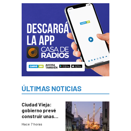
ÚLTIMAS NOTICIAS
Ciudad Vieja:
gobierno prevé
construir unas
mil viviendas en
Hace 7 horas
un plan de