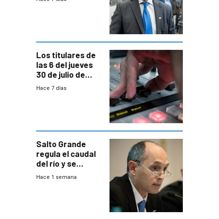
encuesta de
Equipos
Consultores
Los titulares de
las 6 del jueves
30 de julio de
2026
Hace 7 días
Salto Grande
regula el caudal
del río y se
prepara para un
Hace 1 semana
escenario de
fuertes crecidas