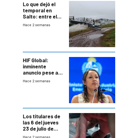
Lo que dejó el
temporal en
Salto: entre el
impacto
Hace 2 semanas
emocional y las
pérdidas sin
seguro
HIF Global:
inminente
anuncio pese a
declaración de
Hace 2 semanas
Cardona y
“demoras” en
acuerdo entre
empresa y
gobierno
Los titulares de
las 6 del jueves
23 de julio de
2026
Hace 2 semanas