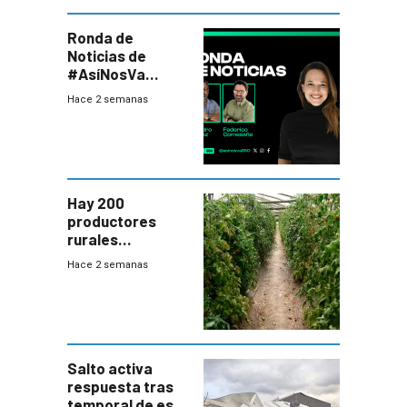
Ronda de
Noticias de
#AsíNosVa
(20/7/26)
Hace 2 semanas
Hay 200
productores
rurales
afectados tras
Hace 2 semanas
temporal en zona
de Salto
Salto activa
respuesta tras
temporal de este