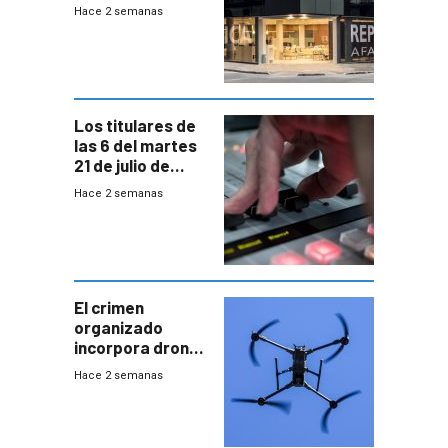
cuentas
Hace 2 semanas
individuales
Los titulares de
las 6 del martes
21 de julio de
2026
Hace 2 semanas
El crimen
organizado
incorpora drones
y abre un nuevo
Hace 2 semanas
desafío para la
seguridad