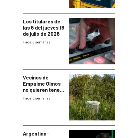
Los titulares de
las 6 del jueves 16
de julio de 2026
Hace 3 semanas
Vecinos de
Empalme Olmos
no quieren tener
cerca una planta
Hace 3 semanas
de tratamiento
de residuos e
impulsan
plebiscito
departamental
Argentina–