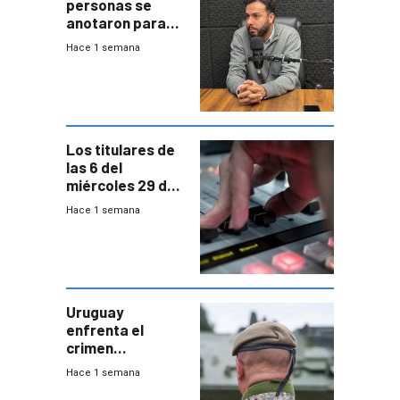
personas se
anotaron para
las pruebas
Hace 1 semana
Acredita que la
ANEP impulsa
para terminar
Bachillerato
Los titulares de
las 6 del
miércoles 29 de
julio de 2026
Hace 1 semana
Uruguay
enfrenta el
crimen
organizado con
Hace 1 semana
capacidades “de