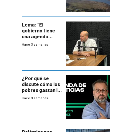
Lema: “El
gobierno tiene
una agenda
destructiva”
Hace 3 semanas
¿Por qué se
discute cómo los
pobres gastan la
plata?
Hace 3 semanas
Polémica por