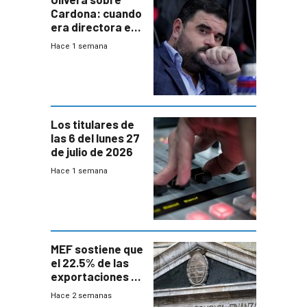
Cardona: cuando
era directora en
UTE “no era muy
Hace 1 semana
afín” a HIF Global
Los titulares de
las 6 del lunes 27
de julio de 2026
Hace 1 semana
MEF sostiene que
el 22.5% de las
exportaciones a
EE.UU se verán
Hace 2 semanas
afectadas por la