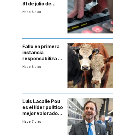
31 de julio de
2026
Hace 6 días
Fallo en primera
instancia
responsabiliza al
Estado por falta
Hace 6 días
de controles en
República
Ganadera
Luis Lacalle Pou
es el líder político
mejor valorado
del país, según
Hace 7 días
encuesta de
Equipos