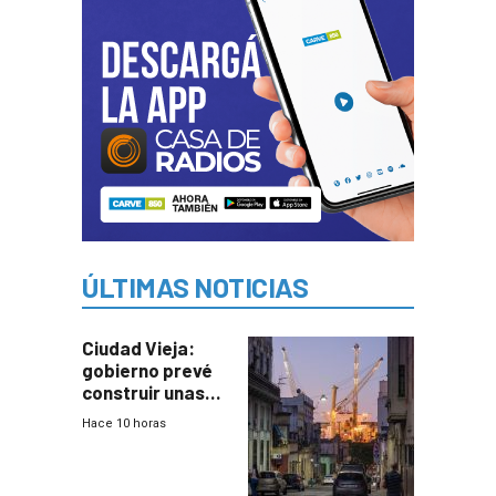
ÚLTIMAS NOTICIAS
Ciudad Vieja:
gobierno prevé
construir unas
mil viviendas en
Hace 10 horas
un plan de
repoblamiento,
entre siete y