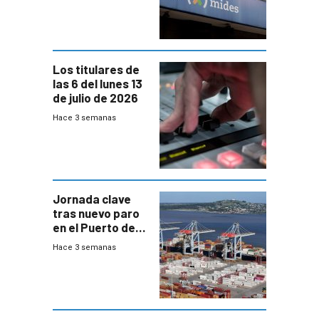
trazabilidad del
Mides
Los titulares de
las 6 del lunes 13
de julio de 2026
Hace 3 semanas
Jornada clave
tras nuevo paro
en el Puerto de
Montevideo
Hace 3 semanas