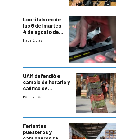
Los titulares de
las 6 del martes
4 de agosto de
2026
Hace 2 días
UAM defendió el
cambio de horario y
calificó de
“desproporcionado”
Hace 2 días
el bloqueo de
accesos
Feriantes,
puesteros y
camioneros se