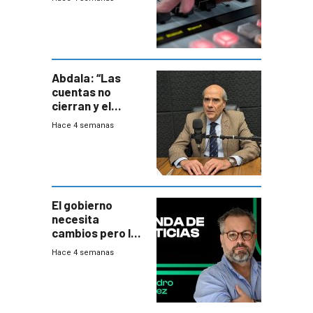
Abdala: “Las
cuentas no
cierran y el
balance del
Hace 4 semanas
gobierno es
insatisfactorio”
El gobierno
necesita
cambios pero los
ministros tienen
Hace 4 semanas
mejor imagen
que el presidente