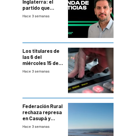
Inglaterra: el
partido que
nunca termina
Hace 3 semanas
Los titulares de
las 6 del
miércoles 15 de
julio de 2026
Hace 3 semanas
Federación Rural
rechaza represa
en Casupá y
firma demanda
Hace 3 semanas
del PN