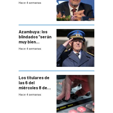
demanda civil
Hace 4 semanas
para intentar
frenar Casupá
Azambuya: los
blindados “serán
muy bien
recibidos” por los
Hace 4 semanas
vecinos
Los titulares de
las 6 del
miércoles 8 de
julio de 2026
Hace 4 semanas