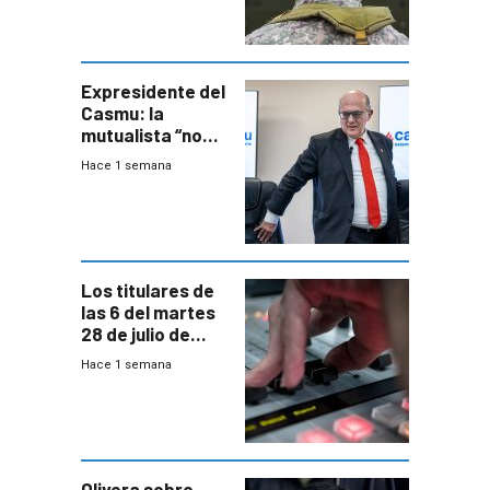
otra época”,
aseguró
especialista en
seguridad
Expresidente del
Casmu: la
mutualista “no
está para pagar”
Hace 1 semana
a interventores
“amigos del
gobierno”
Los titulares de
las 6 del martes
28 de julio de
2026
Hace 1 semana
Olivera sobre