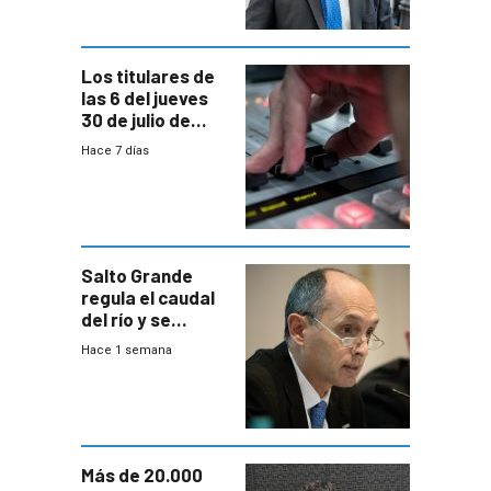
Consultores
Los titulares de
las 6 del jueves
30 de julio de
2026
Hace 7 días
Salto Grande
regula el caudal
del río y se
prepara para un
Hace 1 semana
escenario de
fuertes crecidas
Más de 20.000