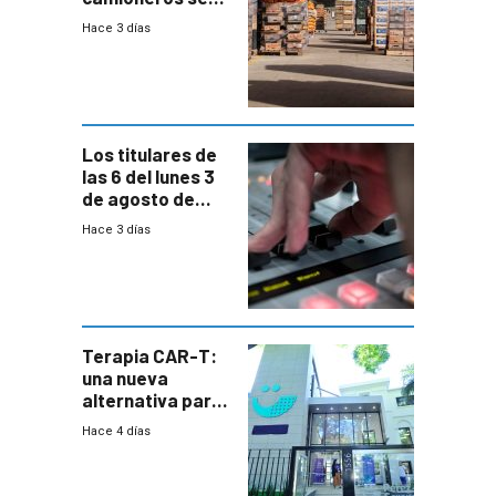
movilizaron en
Hace 3 días
rechazo a
cambios de
horario en UAM
Los titulares de
las 6 del lunes 3
de agosto de
2026
Hace 3 días
Terapia CAR-T:
una nueva
alternativa para
niños y
Hace 4 días
adolescentes
con cáncer