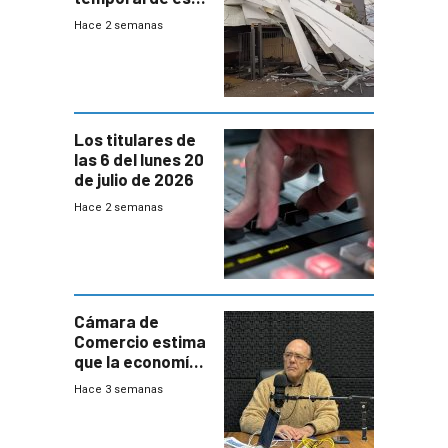
sábado con
Hace 2 semanas
destrozos e
impacto a la
granja
Los titulares de
las 6 del lunes 20
de julio de 2026
Hace 2 semanas
Cámara de
Comercio estima
que la economía
crecerá 1,6%
Hace 3 semanas
este año, pero
advierte una
desaceleración