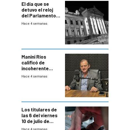
El día que se
detuvo el reloj
del Parlamento
para negociar
Hace 4 semanas
una Rendición de
Cuentas
Manini Ríos
calificó de
incoherente
decisión de
Hace 4 semanas
Coalición de no
votar Rendición
en general
Los titulares de
las 6 del viernes
10 de julio de
2026
Hace 4 semanas