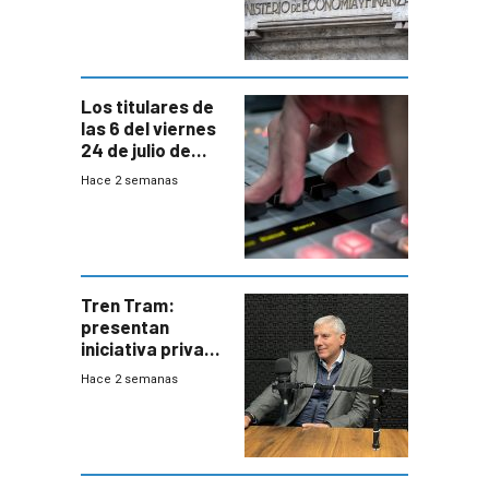
suba arancelaria
de Trump
Los titulares de
las 6 del viernes
24 de julio de
2026
Hace 2 semanas
Tren Tram:
presentan
iniciativa privada
para una red de
Hace 2 semanas
cinco líneas en el
área
metropolitana