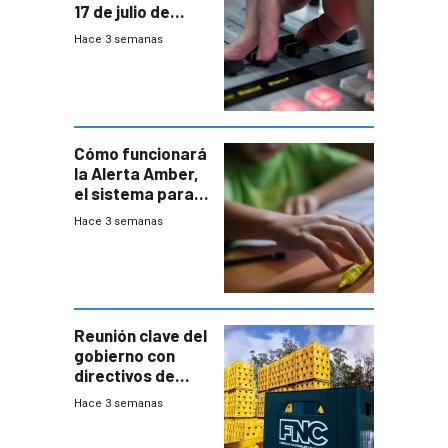
17 de julio de
2026
Hace 3 semanas
Cómo funcionará
la Alerta Amber,
el sistema para
la búsqueda
Hace 3 semanas
temprana de
menores
ausentes
Reunión clave del
gobierno con
directivos de
Fábricas
Hace 3 semanas
Nacionales de
Cervezas