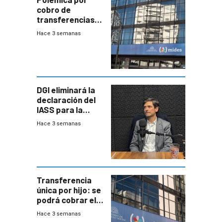
cobro de
transferencias
del Mides en
Hace 3 semanas
efectivo
DGI eliminará la
declaración del
IASS para la
mayoría de los
Hace 3 semanas
jubilados
Transferencia
única por hijo: se
podrá cobrar el
100% en efectivo
Hace 3 semanas
y no habrá