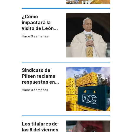
del consumo
¿Cómo
impactará la
visita de León
XIV a Uruguay?
Hace 3 semanas
Sindicato de
Pilsen reclama
respuestas en
medio de
Hace 3 semanas
conversaciones
entre el gobierno
y FNC
Los titulares de
las 6 del viernes