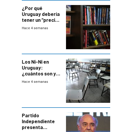
¿Por qué
Uruguay debería
tener un “precio
único” en los
Hace 4 semanas
libros que
permita “salvar”
a los libreros?
Los Ni-Ni en
Uruguay:
¿cuántos son y
en dónde están?
Hace 4 semanas
Partido
Independiente
presenta