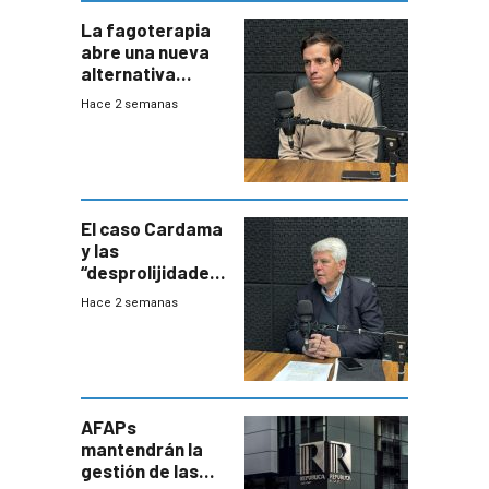
La fagoterapia
abre una nueva
alternativa
contra bacterias
Hace 2 semanas
resistentes:
Uruguay
exportará a Chile
terapia
innovadora
El caso Cardama
y las
“desprolijidades”
que la
Hace 2 semanas
investigadora ha
encontrado
AFAPs
mantendrán la
gestión de las