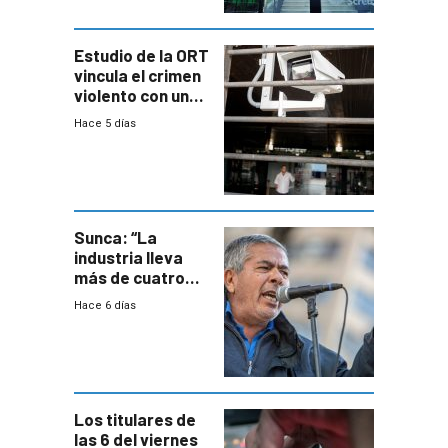
Estudio de la ORT
vincula el crimen
violento con una
menor creación
Hace 5 días
de empresas
formales en el
área
metropolitana
Sunca: “La
industria lleva
más de cuatro
meses sin
Hace 6 días
convenio
colectivo”
Los titulares de
las 6 del viernes