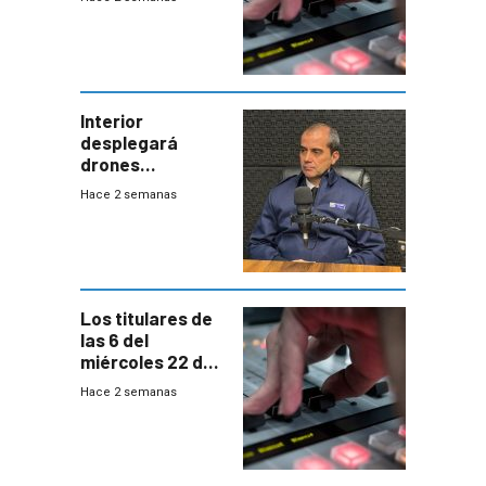
Interior
desplegará
drones
autónomos para
Hace 2 semanas
responder a
emergencias
desde agosto
Los titulares de
las 6 del
miércoles 22 de
julio de 2026
Hace 2 semanas