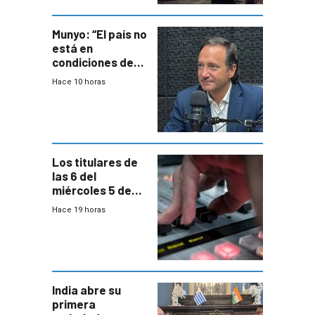
ocho años
Munyo: “El país no
está en
condiciones de
enfrentar una
Hace 10 horas
reducción de la
semana laboral”
Los titulares de
las 6 del
miércoles 5 de
agosto de 2026
Hace 19 horas
India abre su
primera