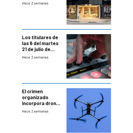
cuentas
Hace 2 semanas
individuales
Los titulares de
las 6 del martes
21 de julio de
2026
Hace 2 semanas
El crimen
organizado
incorpora drones
y abre un nuevo
Hace 2 semanas
desafío para la
seguridad