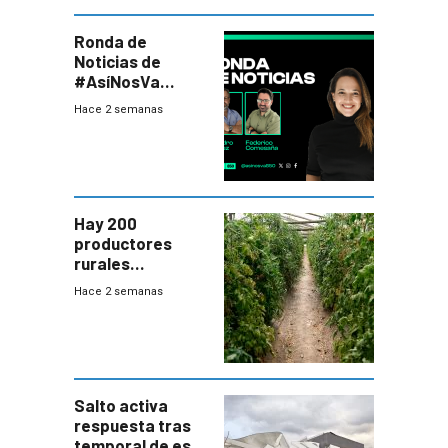
Ronda de
Noticias de
#AsíNosVa
(20/7/26)
Hace 2 semanas
Hay 200
productores
rurales
afectados tras
Hace 2 semanas
temporal en zona
de Salto
Salto activa
respuesta tras
temporal de este