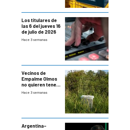
Los titulares de
las 6 del jueves 16
de julio de 2026
Hace 3 semanas
Vecinos de
Empalme Olmos
no quieren tener
cerca una planta
Hace 3 semanas
de tratamiento
de residuos e
impulsan
plebiscito
departamental
Argentina–