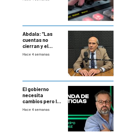
Abdala: “Las
cuentas no
cierran y el
balance del
Hace 4 semanas
gobierno es
insatisfactorio”
El gobierno
necesita
cambios pero los
ministros tienen
Hace 4 semanas
mejor imagen
que el presidente