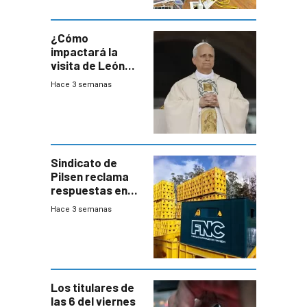
del consumo
¿Cómo
impactará la
visita de León
XIV a Uruguay?
Hace 3 semanas
Sindicato de
Pilsen reclama
respuestas en
medio de
Hace 3 semanas
conversaciones
entre el gobierno
y FNC
Los titulares de
las 6 del viernes