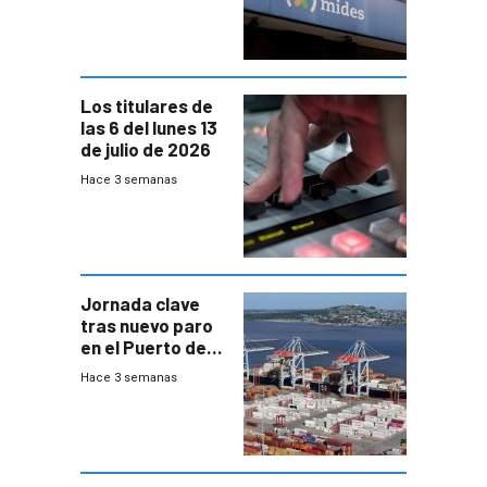
trazabilidad del
Mides
Los titulares de
las 6 del lunes 13
de julio de 2026
Hace 3 semanas
Jornada clave
tras nuevo paro
en el Puerto de
Montevideo
Hace 3 semanas