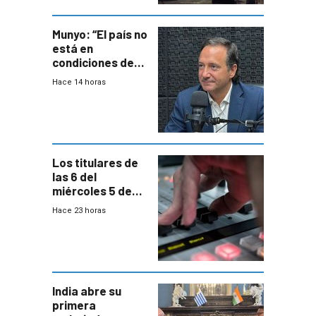
ocho años
Munyo: “El país no
está en
condiciones de
enfrentar una
Hace 14 horas
reducción de la
semana laboral”
Los titulares de
las 6 del
miércoles 5 de
agosto de 2026
Hace 23 horas
India abre su
primera