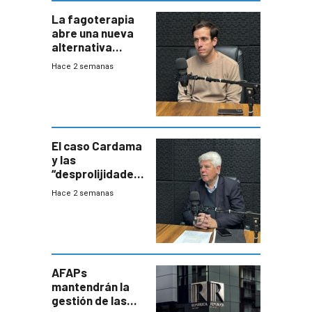
La fagoterapia
abre una nueva
alternativa
contra bacterias
Hace 2 semanas
resistentes:
Uruguay
exportará a Chile
terapia
innovadora
El caso Cardama
y las
“desprolijidades”
que la
Hace 2 semanas
investigadora ha
encontrado
AFAPs
mantendrán la
gestión de las