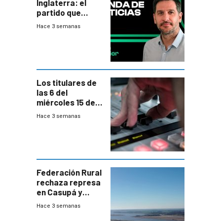
Inglaterra: el
partido que
nunca termina
Hace 3 semanas
Los titulares de
las 6 del
miércoles 15 de
julio de 2026
Hace 3 semanas
Federación Rural
rechaza represa
en Casupá y
firma demanda
Hace 3 semanas
del PN