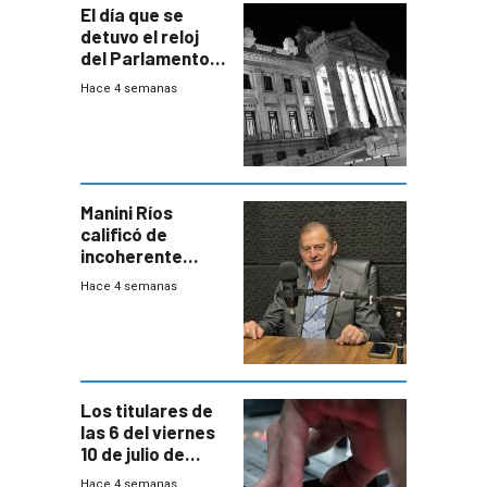
El día que se
detuvo el reloj
del Parlamento
para negociar
Hace 4 semanas
una Rendición de
Cuentas
Manini Ríos
calificó de
incoherente
decisión de
Hace 4 semanas
Coalición de no
votar Rendición
en general
Los titulares de
las 6 del viernes
10 de julio de
2026
Hace 4 semanas