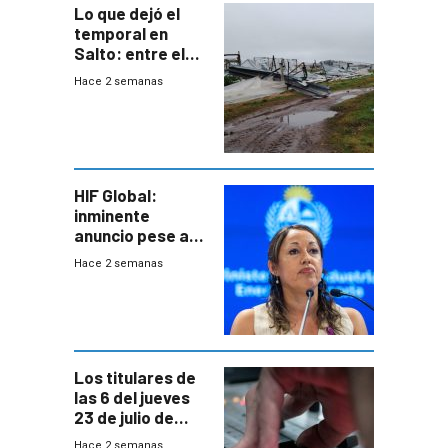
Lo que dejó el
temporal en
Salto: entre el
impacto
Hace 2 semanas
emocional y las
pérdidas sin
seguro
HIF Global:
inminente
anuncio pese a
declaración de
Hace 2 semanas
Cardona y
“demoras” en
acuerdo entre
empresa y
gobierno
Los titulares de
las 6 del jueves
23 de julio de
2026
Hace 2 semanas