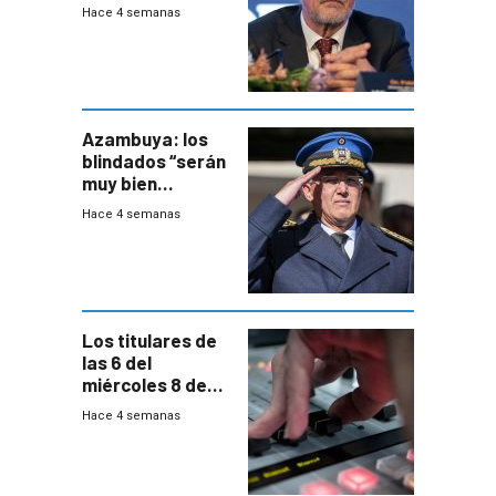
demanda civil
Hace 4 semanas
para intentar
frenar Casupá
Azambuya: los
blindados “serán
muy bien
recibidos” por los
Hace 4 semanas
vecinos
Los titulares de
las 6 del
miércoles 8 de
julio de 2026
Hace 4 semanas