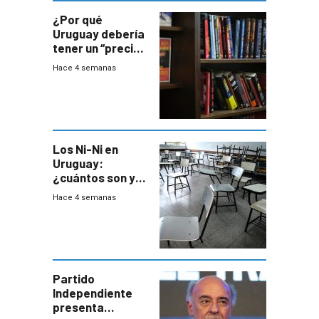
¿Por qué
Uruguay debería
tener un “precio
único” en los
Hace 4 semanas
libros que
permita “salvar”
a los libreros?
Los Ni-Ni en
Uruguay:
¿cuántos son y
en dónde están?
Hace 4 semanas
Partido
Independiente
presenta