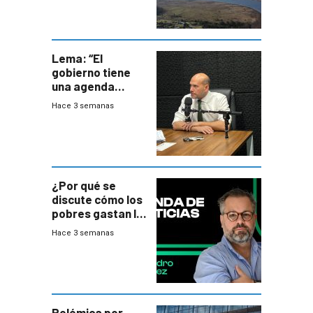
Lema: “El
gobierno tiene
una agenda
destructiva”
Hace 3 semanas
¿Por qué se
discute cómo los
pobres gastan la
plata?
Hace 3 semanas
Polémica por