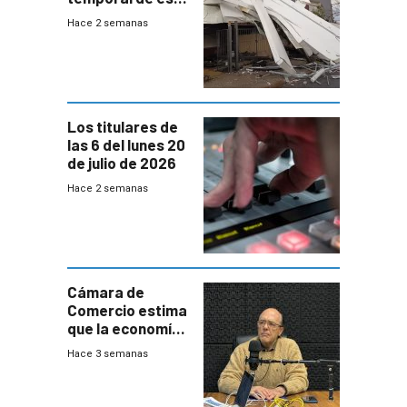
sábado con
Hace 2 semanas
destrozos e
impacto a la
granja
Los titulares de
las 6 del lunes 20
de julio de 2026
Hace 2 semanas
Cámara de
Comercio estima
que la economía
crecerá 1,6%
Hace 3 semanas
este año, pero
advierte una
desaceleración