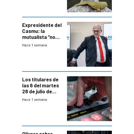
otra época”,
aseguró
especialista en
seguridad
Expresidente del
Casmu: la
mutualista “no
está para pagar”
Hace 1 semana
a interventores
“amigos del
gobierno”
Los titulares de
las 6 del martes
28 de julio de
2026
Hace 1 semana
Olivera sobre