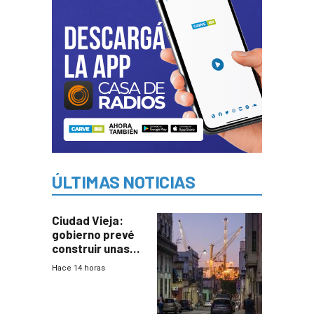
ÚLTIMAS NOTICIAS
Ciudad Vieja:
gobierno prevé
construir unas
mil viviendas en
Hace 14 horas
un plan de
repoblamiento,
entre siete y