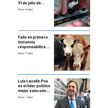
31 de julio de
2026
Hace 6 días
Fallo en primera
instancia
responsabiliza al
Estado por falta
Hace 7 días
de controles en
República
Ganadera
Luis Lacalle Pou
es el líder político
mejor valorado
del país, según
Hace 7 días
encuesta de
Equipos