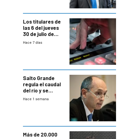
Consultores
Los titulares de
las 6 del jueves
30 de julio de
2026
Hace 7 días
Salto Grande
regula el caudal
del río y se
prepara para un
Hace 1 semana
escenario de
fuertes crecidas
Más de 20.000