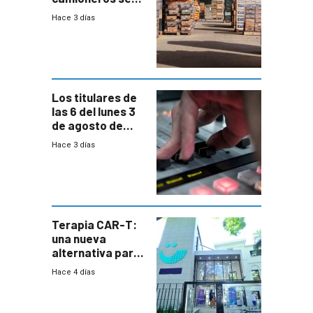
movilizaron en
Hace 3 días
rechazo a
cambios de
horario en UAM
Los titulares de
las 6 del lunes 3
de agosto de
2026
Hace 3 días
Terapia CAR-T:
una nueva
alternativa para
niños y
Hace 4 días
adolescentes
con cáncer