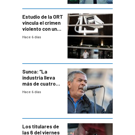
Estudio de la ORT
vincula el crimen
violento con una
menor creación
Hace 6 días
de empresas
formales en el
área
metropolitana
Sunca: “La
industria lleva
más de cuatro
meses sin
Hace 6 días
convenio
colectivo”
Los titulares de
las 6 del viernes