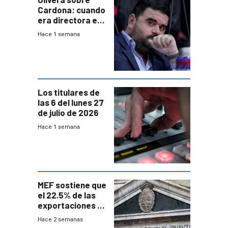
Cardona: cuando
era directora en
UTE “no era muy
Hace 1 semana
afín” a HIF Global
Los titulares de
las 6 del lunes 27
de julio de 2026
Hace 1 semana
MEF sostiene que
el 22.5% de las
exportaciones a
EE.UU se verán
Hace 2 semanas
afectadas por la