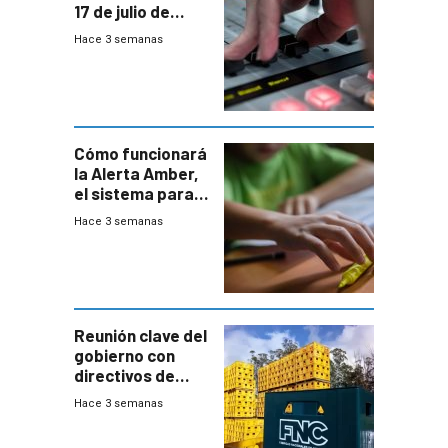
17 de julio de
2026
Hace 3 semanas
Cómo funcionará
la Alerta Amber,
el sistema para
la búsqueda
Hace 3 semanas
temprana de
menores
ausentes
Reunión clave del
gobierno con
directivos de
Fábricas
Hace 3 semanas
Nacionales de
Cervezas