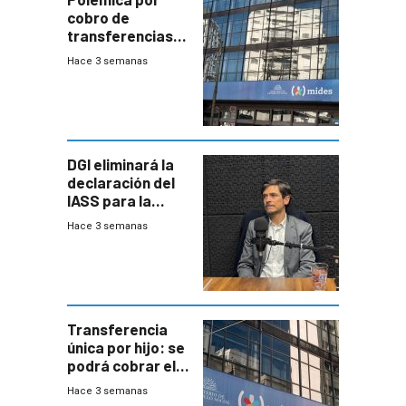
cobro de
transferencias
del Mides en
Hace 3 semanas
efectivo
DGI eliminará la
declaración del
IASS para la
mayoría de los
Hace 3 semanas
jubilados
Transferencia
única por hijo: se
podrá cobrar el
100% en efectivo
Hace 3 semanas
y no habrá