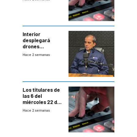
Interior
desplegará
drones
autónomos para
Hace 2 semanas
responder a
emergencias
desde agosto
Los titulares de
las 6 del
miércoles 22 de
julio de 2026
Hace 2 semanas