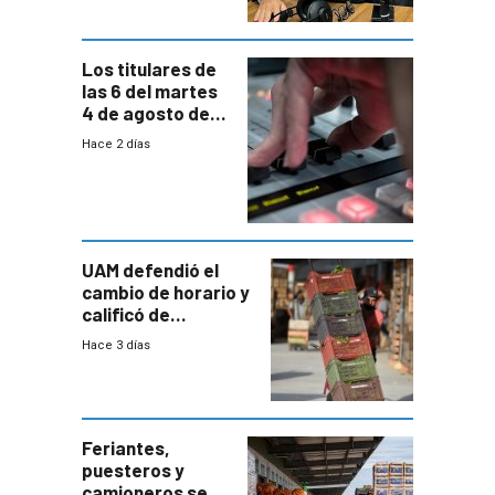
Los titulares de
las 6 del martes
4 de agosto de
2026
Hace 2 días
UAM defendió el
cambio de horario y
calificó de
“desproporcionado”
Hace 3 días
el bloqueo de
accesos
Feriantes,
puesteros y
camioneros se