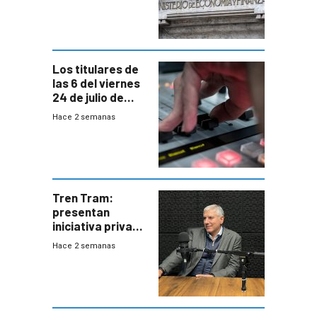
suba arancelaria
de Trump
Los titulares de
las 6 del viernes
24 de julio de
2026
Hace 2 semanas
Tren Tram:
presentan
iniciativa privada
para una red de
Hace 2 semanas
cinco líneas en el
área
metropolitana