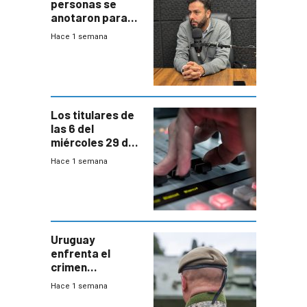
personas se
anotaron para
las pruebas
Hace 1 semana
Acredita que la
ANEP impulsa
para terminar
Bachillerato
Los titulares de
las 6 del
miércoles 29 de
julio de 2026
Hace 1 semana
Uruguay
enfrenta el
crimen
organizado con
Hace 1 semana
capacidades “de