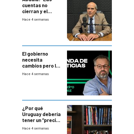
cuentas no
cierran y el
balance del
Hace 4 semanas
gobierno es
insatisfactorio”
El gobierno
necesita
cambios pero los
ministros tienen
Hace 4 semanas
mejor imagen
que el presidente
¿Por qué
Uruguay debería
tener un “precio
único” en los
Hace 4 semanas
libros que