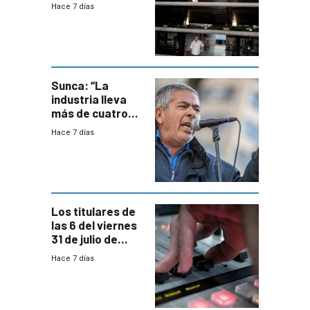
menor creación
Hace 7 días
de empresas
formales en el
área
metropolitana
Sunca: “La
industria lleva
más de cuatro
meses sin
Hace 7 días
convenio
colectivo”
Los titulares de
las 6 del viernes
31 de julio de
2026
Hace 7 días