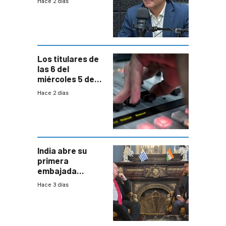
Hace 2 días
reducción de la
semana laboral”
Los titulares de
las 6 del
miércoles 5 de
agosto de 2026
Hace 2 días
India abre su
primera
embajada
residente en
Hace 3 días
Uruguay y crecen
las expectativas
por un vínculo
comercial con