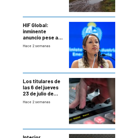
seguro
HIF Global:
inminente
anuncio pese a
declaración de
Hace 2 semanas
Cardona y
“demoras” en
acuerdo entre
empresa y
gobierno
Los titulares de
las 6 del jueves
23 de julio de
2026
Hace 2 semanas
Interior