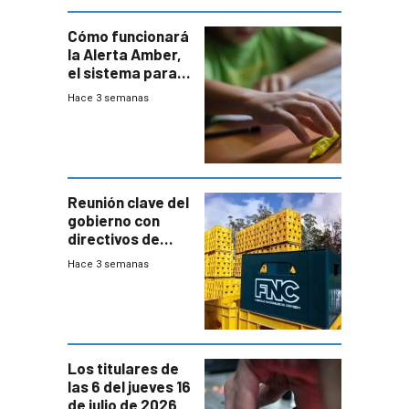
Cómo funcionará
la Alerta Amber,
el sistema para
la búsqueda
Hace 3 semanas
temprana de
menores
ausentes
Reunión clave del
gobierno con
directivos de
Fábricas
Hace 3 semanas
Nacionales de
Cervezas
Los titulares de
las 6 del jueves 16
de julio de 2026