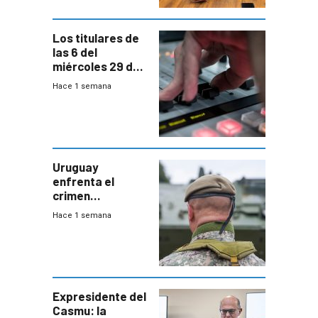
Bachillerato
Los titulares de
las 6 del
miércoles 29 de
julio de 2026
Hace 1 semana
Uruguay
enfrenta el
crimen
organizado con
Hace 1 semana
capacidades “de
otra época”,
aseguró
especialista en
seguridad
Expresidente del
Casmu: la