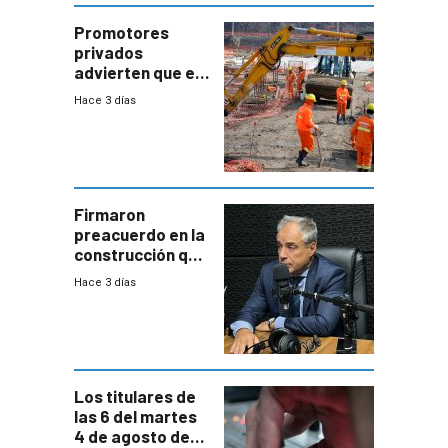
enorme
potencial
Promotores
privados
advierten que el
nuevo convenio
Hace 3 días
de la
construcción
aumentará
costos y obligará
a revisar
proyectos
Firmaron
preacuerdo en la
construcción que
comprende
Hace 3 días
reducción
paulatina de
carga horaria
Los titulares de
las 6 del martes
4 de agosto de