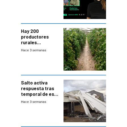
Hay 200
productores
rurales
afectados tras
Hace 3 semanas
temporal en zona
de Salto
Salto activa
respuesta tras
temporal de este
sábado con
Hace 3 semanas
destrozos e
impacto a la
granja