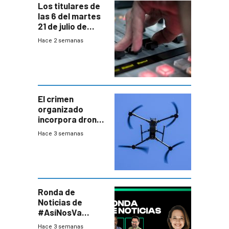
Los titulares de
las 6 del martes
21 de julio de
2026
Hace 2 semanas
El crimen
organizado
incorpora drones
y abre un nuevo
Hace 3 semanas
desafío para la
seguridad
Ronda de
Noticias de
#AsíNosVa
(20/7/26)
Hace 3 semanas