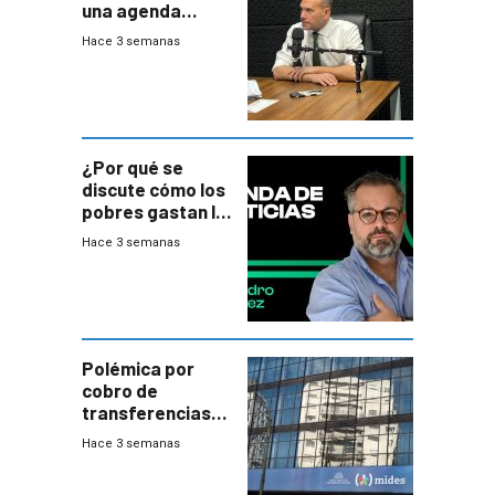
una agenda
destructiva”
Hace 3 semanas
¿Por qué se
discute cómo los
pobres gastan la
plata?
Hace 3 semanas
Polémica por
cobro de
transferencias
del Mides en
Hace 3 semanas
efectivo