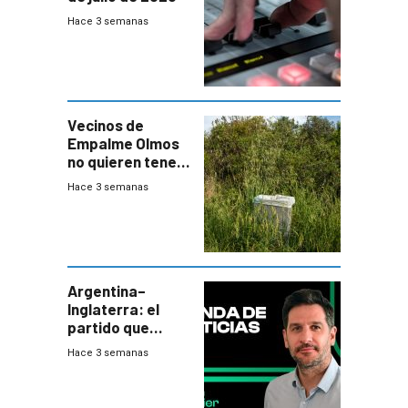
Hace 3 semanas
Vecinos de
Empalme Olmos
no quieren tener
cerca una planta
Hace 3 semanas
de tratamiento
de residuos e
impulsan
plebiscito
departamental
Argentina–
Inglaterra: el
partido que
nunca termina
Hace 3 semanas