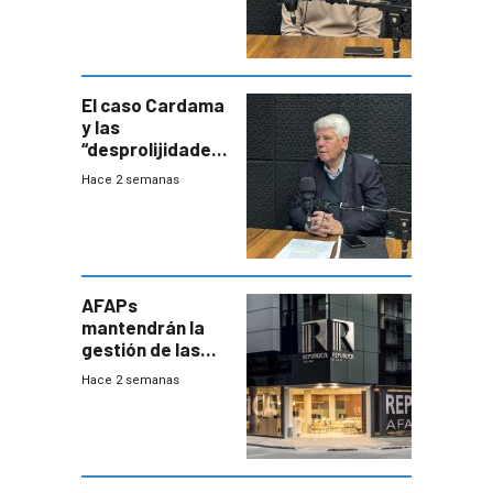
Uruguay
exportará a Chile
terapia
innovadora
El caso Cardama
y las
“desprolijidades”
que la
Hace 2 semanas
investigadora ha
encontrado
AFAPs
mantendrán la
gestión de las
cuentas
Hace 2 semanas
individuales