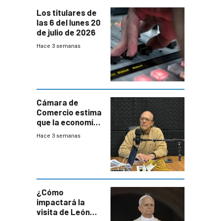
Los titulares de
las 6 del lunes 20
de julio de 2026
Hace 3 semanas
Cámara de
Comercio estima
que la economía
crecerá 1,6%
Hace 3 semanas
este año, pero
advierte una
desaceleración
del consumo
¿Cómo
impactará la
visita de León