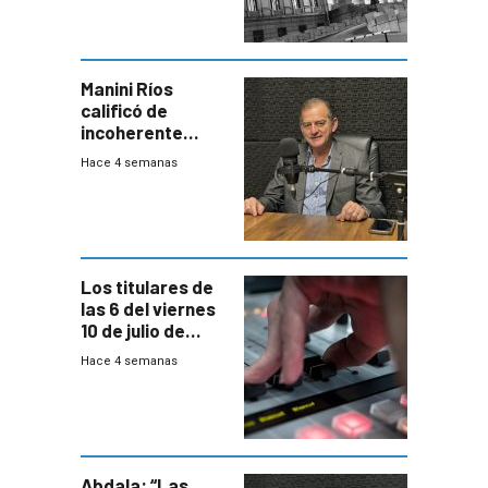
Manini Ríos
calificó de
incoherente
decisión de
Hace 4 semanas
Coalición de no
votar Rendición
en general
Los titulares de
las 6 del viernes
10 de julio de
2026
Hace 4 semanas
Abdala: “Las