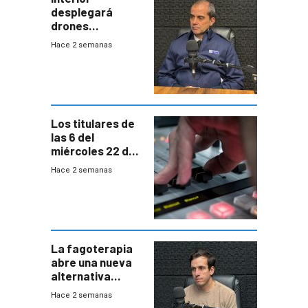
desplegará
drones
autónomos para
Hace 2 semanas
responder a
emergencias
desde agosto
Los titulares de
las 6 del
miércoles 22 de
julio de 2026
Hace 2 semanas
La fagoterapia
abre una nueva
alternativa
contra bacterias
Hace 2 semanas
resistentes: