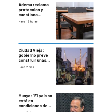
Ademu reclama
protocolos y
cuestiona
demora de
Hace 13 horas
Primaria ante
docente con
antecedentes de
violencia
Ciudad Vieja:
gobierno prevé
construir unas
mil viviendas en
Hace 2 días
un plan de
repoblamiento,
entre siete y
ocho años
Munyo: “El país no
está en
condiciones de
enfrentar una