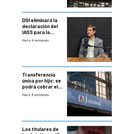
DGI eliminará la
declaración del
IASS para la
mayoría de los
Hace 4 semanas
jubilados
Transferencia
única por hijo: se
podrá cobrar el
100% en efectivo
Hace 4 semanas
y no habrá
trazabilidad del
Mides
Los titulares de