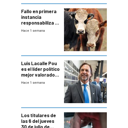
Fallo en primera
instancia
responsabiliza al
Estado por falta
Hace 1 semana
de controles en
República
Ganadera
Luis Lacalle Pou
es el líder político
mejor valorado
del país, según
Hace 1 semana
encuesta de
Equipos
Consultores
Los titulares de
las 6 del jueves
30 de julio de