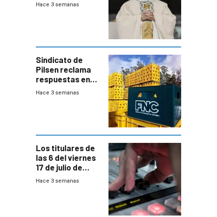
XIV a Uruguay?
Hace 3 semanas
Sindicato de
Pilsen reclama
respuestas en
medio de
Hace 3 semanas
conversaciones
entre el gobierno
y FNC
Los titulares de
las 6 del viernes
17 de julio de
2026
Hace 3 semanas