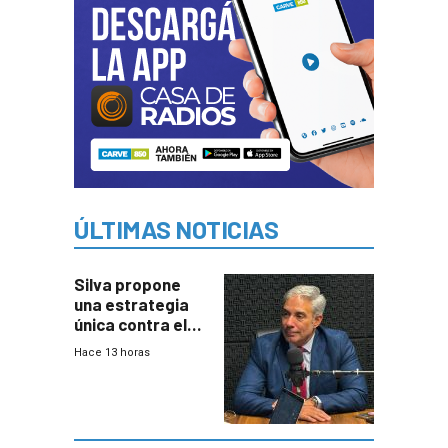
ÚLTIMAS NOTICIAS
Silva propone
una estrategia
única contra el
narcotráfico y
Hace 13 horas
mayor
coordinación
entre Interior y
Defensa