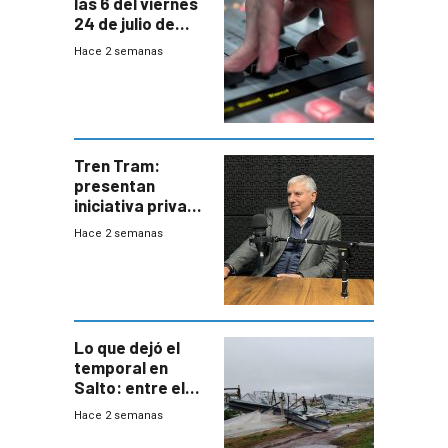
las 6 del viernes
24 de julio de
2026
Hace 2 semanas
Tren Tram:
presentan
iniciativa privada
para una red de
Hace 2 semanas
cinco líneas en el
área
metropolitana
Lo que dejó el
temporal en
Salto: entre el
impacto
Hace 2 semanas
emocional y las
pérdidas sin