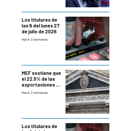
Los titulares de
las 6 del lunes 27
de julio de 2026
Hace 2 semanas
MEF sostiene que
el 22.5% de las
exportaciones a
EE.UU se verán
Hace 2 semanas
afectadas por la
suba arancelaria
de Trump
Los titulares de