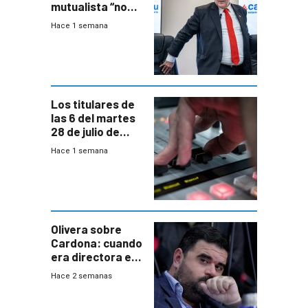
mutualista “no
está para pagar”
Hace 1 semana
a interventores
“amigos del
gobierno”
Los titulares de
las 6 del martes
28 de julio de
2026
Hace 1 semana
Olivera sobre
Cardona: cuando
era directora en
UTE “no era muy
Hace 2 semanas
afín” a HIF Global