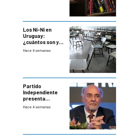
permita “salvar”
a los libreros?
Los Ni-Ni en
Uruguay:
¿cuántos son y
en dónde están?
Hace 4 semanas
Partido
Independiente
presenta
demanda civil
Hace 4 semanas
para intentar
frenar Casupá