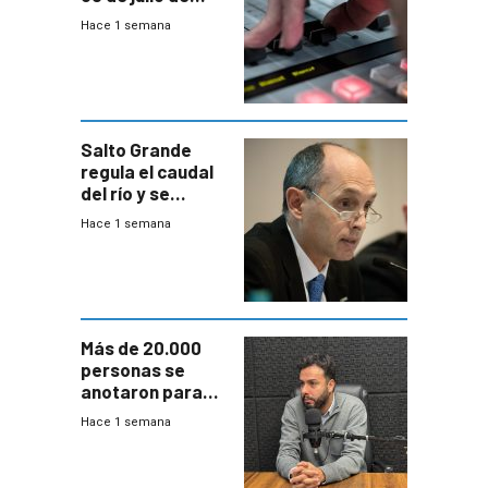
2026
Hace 1 semana
Salto Grande
regula el caudal
del río y se
prepara para un
Hace 1 semana
escenario de
fuertes crecidas
Más de 20.000
personas se
anotaron para
las pruebas
Hace 1 semana
Acredita que la
ANEP impulsa
para terminar