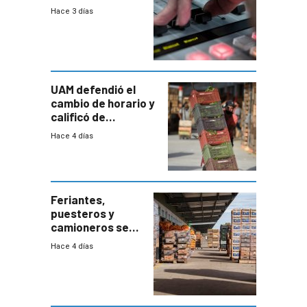
2026
Hace 3 días
UAM defendió el
cambio de horario y
calificó de
“desproporcionado”
Hace 4 días
el bloqueo de
accesos
Feriantes,
puesteros y
camioneros se
movilizaron en
Hace 4 días
rechazo a
cambios de
horario en UAM