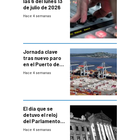
las 6 del lunes 13
de julio de 2026
Hace 4 semanas
Jornada clave
tras nuevo paro
en el Puerto de
Montevideo
Hace 4 semanas
El día que se
detuvo el reloj
del Parlamento
para negociar
Hace 4 semanas
una Rendición de
Cuentas