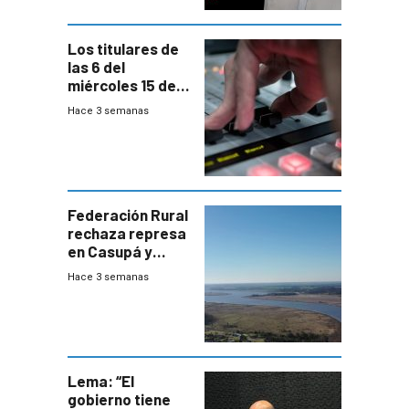
Los titulares de
las 6 del
miércoles 15 de
julio de 2026
Hace 3 semanas
Federación Rural
rechaza represa
en Casupá y
firma demanda
Hace 3 semanas
del PN
Lema: “El
gobierno tiene