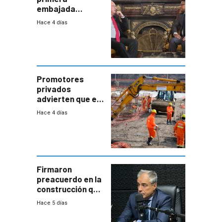
embajada
residente en
Hace 4 días
Uruguay y crecen
las expectativas
por un vínculo
comercial con
enorme
potencial
Promotores
privados
advierten que el
nuevo convenio
Hace 4 días
de la
construcción
aumentará
costos y obligará
a revisar
proyectos
Firmaron
preacuerdo en la
construcción que
comprende
Hace 5 días
reducción
paulatina de