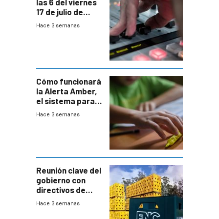
las 6 del viernes
17 de julio de
2026
Hace 3 semanas
Cómo funcionará
la Alerta Amber,
el sistema para
la búsqueda
Hace 3 semanas
temprana de
menores
ausentes
Reunión clave del
gobierno con
directivos de
Fábricas
Hace 3 semanas
Nacionales de
Cervezas