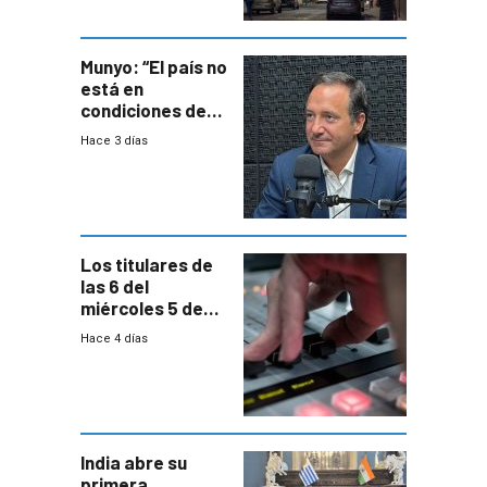
ocho años
Munyo: “El país no
está en
condiciones de
enfrentar una
Hace 3 días
reducción de la
semana laboral”
Los titulares de
las 6 del
miércoles 5 de
agosto de 2026
Hace 4 días
India abre su
primera