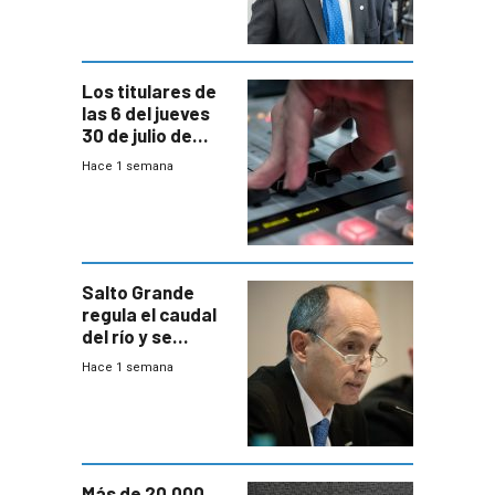
Consultores
Los titulares de
las 6 del jueves
30 de julio de
2026
Hace 1 semana
Salto Grande
regula el caudal
del río y se
prepara para un
Hace 1 semana
escenario de
fuertes crecidas
Más de 20.000