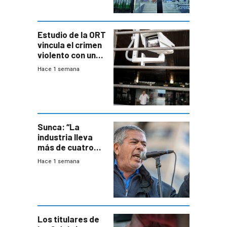
Estudio de la ORT
vincula el crimen
violento con una
menor creación
Hace 1 semana
de empresas
formales en el
área
metropolitana
Sunca: “La
industria lleva
más de cuatro
meses sin
Hace 1 semana
convenio
colectivo”
Los titulares de