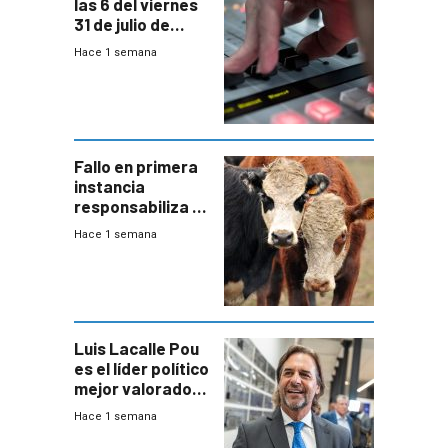
las 6 del viernes
31 de julio de
2026
Hace 1 semana
Fallo en primera
instancia
responsabiliza al
Estado por falta
Hace 1 semana
de controles en
República
Ganadera
Luis Lacalle Pou
es el líder político
mejor valorado
del país, según
Hace 1 semana
encuesta de
Equipos