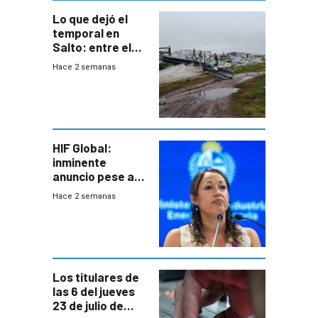
Lo que dejó el
temporal en
Salto: entre el
impacto
Hace 2 semanas
emocional y las
pérdidas sin
seguro
HIF Global:
inminente
anuncio pese a
declaración de
Hace 2 semanas
Cardona y
“demoras” en
acuerdo entre
empresa y
gobierno
Los titulares de
las 6 del jueves
23 de julio de