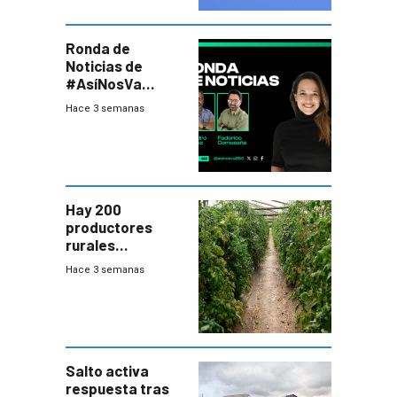
Ronda de
Noticias de
#AsíNosVa
(20/7/26)
Hace 3 semanas
Hay 200
productores
rurales
afectados tras
Hace 3 semanas
temporal en zona
de Salto
Salto activa
respuesta tras