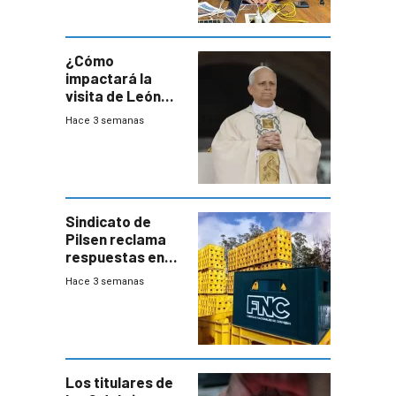
desaceleración
del consumo
¿Cómo
impactará la
visita de León
XIV a Uruguay?
Hace 3 semanas
Sindicato de
Pilsen reclama
respuestas en
medio de
Hace 3 semanas
conversaciones
entre el gobierno
y FNC
Los titulares de