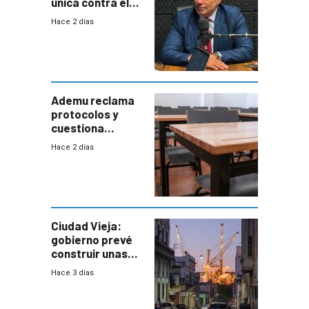
única contra el
narcotráfico y
Hace 2 días
mayor
coordinación
entre Interior y
Defensa
Ademu reclama
protocolos y
cuestiona
demora de
Hace 2 días
Primaria ante
docente con
antecedentes de
violencia
Ciudad Vieja:
gobierno prevé
construir unas
mil viviendas en
Hace 3 días
un plan de
repoblamiento,
entre siete y