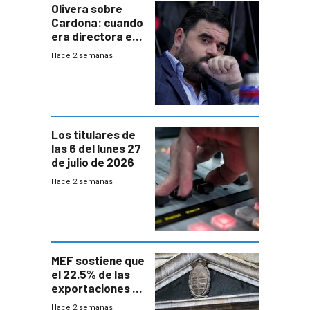
Olivera sobre
Cardona: cuando
era directora en
UTE “no era muy
Hace 2 semanas
afín” a HIF Global
Los titulares de
las 6 del lunes 27
de julio de 2026
Hace 2 semanas
MEF sostiene que
el 22.5% de las
exportaciones a
EE.UU se verán
Hace 2 semanas