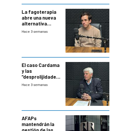
La fagoterapia
abre una nueva
alternativa
contra bacterias
Hace 3 semanas
resistentes:
Uruguay
exportará a Chile
terapia
innovadora
El caso Cardama
y las
“desprolijidades”
que la
Hace 3 semanas
investigadora ha
encontrado
AFAPs
mantendrán la
gestión de las