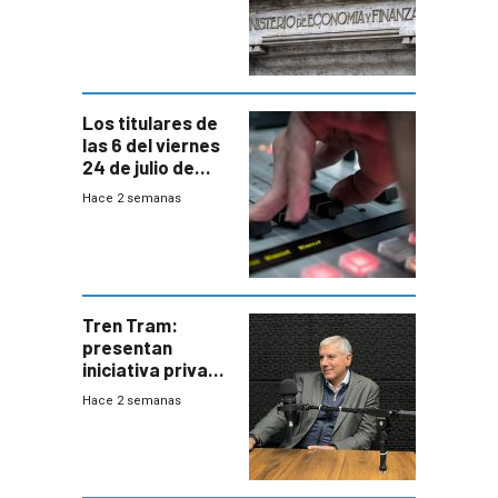
afectadas por la
suba arancelaria
de Trump
Los titulares de
las 6 del viernes
24 de julio de
2026
Hace 2 semanas
Tren Tram:
presentan
iniciativa privada
para una red de
Hace 2 semanas
cinco líneas en el
área
metropolitana