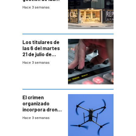
cuentas
Hace 3 semanas
individuales
Los titulares de
las 6 del martes
21 de julio de
2026
Hace 3 semanas
El crimen
organizado
incorpora drones
y abre un nuevo
Hace 3 semanas
desafío para la
seguridad