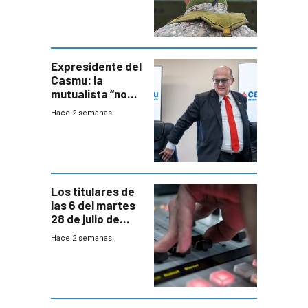
otra época”,
aseguró
especialista en
seguridad
Expresidente del
Casmu: la
mutualista “no
está para pagar”
Hace 2 semanas
a interventores
“amigos del
gobierno”
Los titulares de
las 6 del martes
28 de julio de
2026
Hace 2 semanas