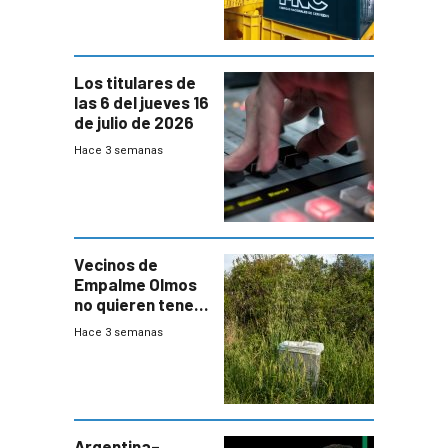
Los titulares de
las 6 del jueves 16
de julio de 2026
Hace 3 semanas
Vecinos de
Empalme Olmos
no quieren tener
cerca una planta
Hace 3 semanas
de tratamiento
de residuos e
impulsan
plebiscito
departamental
Argentina–