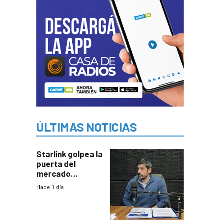
ÚLTIMAS NOTICIAS
Starlink golpea la
puerta del
mercado
uruguayo y Antel
Hace 1 día
responde:
“Quizás no sea
Antel la que