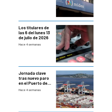
y no habrá
trazabilidad del
Mides
Los titulares de
las 6 del lunes 13
de julio de 2026
Hace 4 semanas
Jornada clave
tras nuevo paro
en el Puerto de
Montevideo
Hace 4 semanas