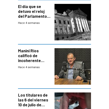
El día que se
detuvo el reloj
del Parlamento
para negociar
Hace 4 semanas
una Rendición de
Cuentas
Manini Ríos
calificó de
incoherente
decisión de
Hace 4 semanas
Coalición de no
votar Rendición
en general
Los titulares de
las 6 del viernes
10 de julio de