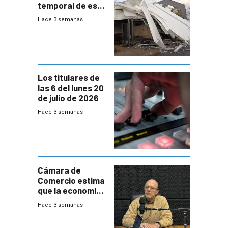
temporal de este
sábado con
Hace 3 semanas
destrozos e
impacto a la
granja
Los titulares de
las 6 del lunes 20
de julio de 2026
Hace 3 semanas
Cámara de
Comercio estima
que la economía
crecerá 1,6%
Hace 3 semanas
este año, pero
advierte una