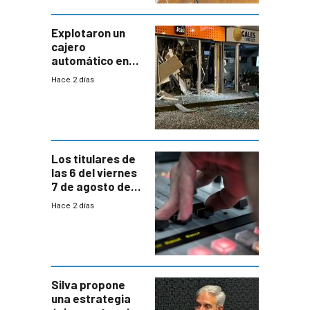
tenga que estar
con mayor
miedo”
Explotaron un
cajero
automático en
Parque Miramar;
Hace 2 días
hay 3 detenidos
Los titulares de
las 6 del viernes
7 de agosto de
2026
Hace 2 días
Silva propone
una estrategia