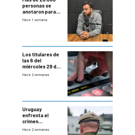
personas se
anotaron para
las pruebas
Hace 1 semana
Acredita que la
ANEP impulsa
para terminar
Bachillerato
Los titulares de
las 6 del
miércoles 29 de
julio de 2026
Hace 2 semanas
Uruguay
enfrenta el
crimen
organizado con
Hace 2 semanas
capacidades “de