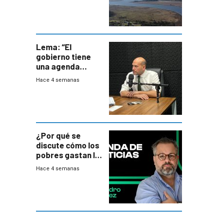
Lema: “El
gobierno tiene
una agenda
destructiva”
Hace 4 semanas
¿Por qué se
discute cómo los
pobres gastan la
plata?
Hace 4 semanas