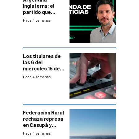
Inglaterra: el
partido que
nunca termina
Hace 4 semanas
Los titulares de
las 6 del
miércoles 15 de
julio de 2026
Hace 4 semanas
Federación Rural
rechaza represa
en Casupá y
firma demanda
Hace 4 semanas
del PN