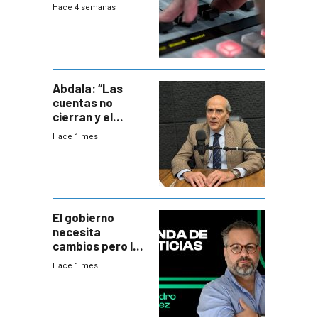
2026
Hace 4 semanas
Abdala: “Las
cuentas no
cierran y el
balance del
Hace 1 mes
gobierno es
insatisfactorio”
El gobierno
necesita
cambios pero los
ministros tienen
Hace 1 mes
mejor imagen
que el presidente