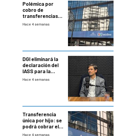
Polémica por
cobro de
transferencias
del Mides en
Hace 4 semanas
efectivo
DGI eliminará la
declaración del
IASS para la
mayoría de los
Hace 4 semanas
jubilados
Transferencia
única por hijo: se
podrá cobrar el
100% en efectivo
Hace 4 semanas