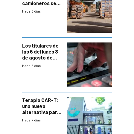
camioneros se
movilizaron en
Hace 6 días
rechazo a
cambios de
horario en UAM
Los titulares de
las 6 del lunes 3
de agosto de
2026
Hace 6 días
Terapia CAR-T:
una nueva
alternativa para
niños y
Hace 7 días
adolescentes
con cáncer