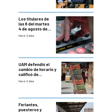
carga horaria
Los titulares de
las 6 del martes
4 de agosto de
2026
Hace 5 días
UAM defendió el
cambio de horario y
calificó de
“desproporcionado”
Hace 5 días
el bloqueo de
accesos
Feriantes,
puesteros y