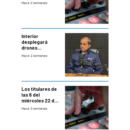
2026
Hace 2 semanas
Interior
desplegará
drones
autónomos para
Hace 2 semanas
responder a
emergencias
desde agosto
Los titulares de
las 6 del
miércoles 22 de
julio de 2026
Hace 3 semanas