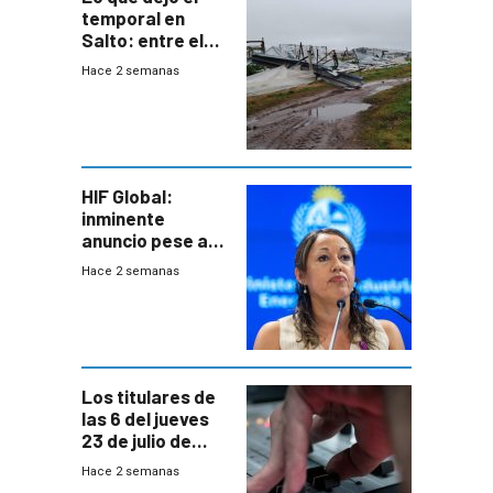
temporal en
Salto: entre el
impacto
Hace 2 semanas
emocional y las
pérdidas sin
seguro
HIF Global:
inminente
anuncio pese a
declaración de
Hace 2 semanas
Cardona y
“demoras” en
acuerdo entre
empresa y
gobierno
Los titulares de
las 6 del jueves
23 de julio de
2026
Hace 2 semanas