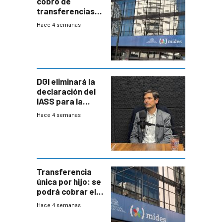
cobro de
transferencias
del Mides en
Hace 4 semanas
efectivo
DGI eliminará la
declaración del
IASS para la
mayoría de los
Hace 4 semanas
jubilados
Transferencia
única por hijo: se
podrá cobrar el
100% en efectivo
Hace 4 semanas
y no habrá
trazabilidad del