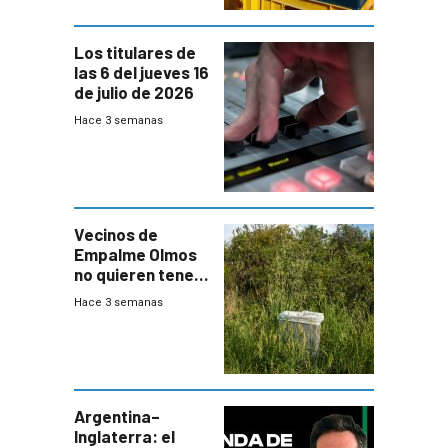
Los titulares de
las 6 del jueves 16
de julio de 2026
Hace 3 semanas
Vecinos de
Empalme Olmos
no quieren tener
cerca una planta
Hace 3 semanas
de tratamiento
de residuos e
impulsan
plebiscito
departamental
Argentina–
Inglaterra: el