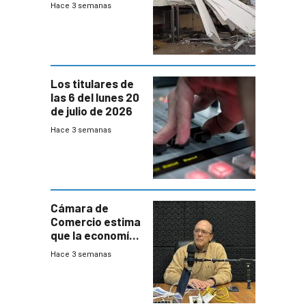
Hace 3 semanas
destrozos e
impacto a la
granja
Los titulares de
las 6 del lunes 20
de julio de 2026
Hace 3 semanas
Cámara de
Comercio estima
que la economía
crecerá 1,6%
Hace 3 semanas
este año, pero
advierte una
desaceleración
del consumo