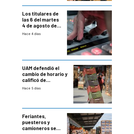
Los titulares de
las 6 del martes
4 de agosto de
2026
Hace 4 días
UAM defendió el
cambio de horario y
calificó de
“desproporcionado”
Hace 5 días
el bloqueo de
accesos
Feriantes,
puesteros y
camioneros se
movilizaron en