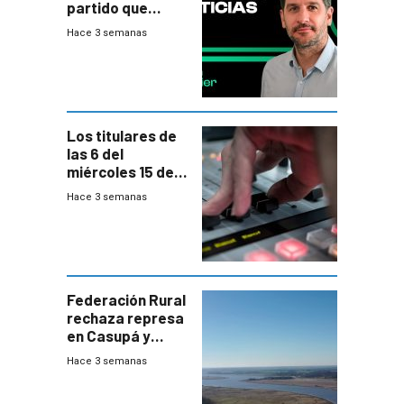
partido que
nunca termina
Hace 3 semanas
Los titulares de
las 6 del
miércoles 15 de
julio de 2026
Hace 3 semanas
Federación Rural
rechaza represa
en Casupá y
firma demanda
Hace 3 semanas
del PN