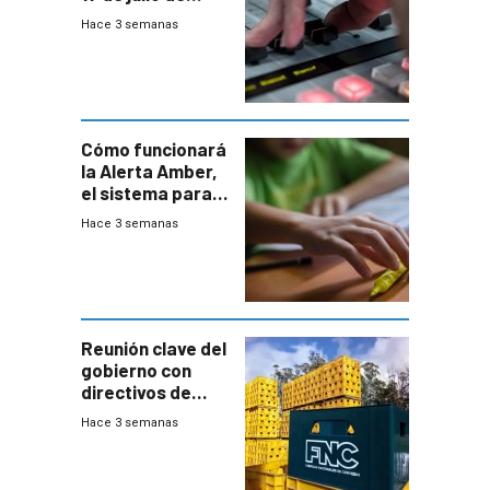
2026
Hace 3 semanas
Cómo funcionará
la Alerta Amber,
el sistema para
la búsqueda
Hace 3 semanas
temprana de
menores
ausentes
Reunión clave del
gobierno con
directivos de
Fábricas
Hace 3 semanas
Nacionales de
Cervezas