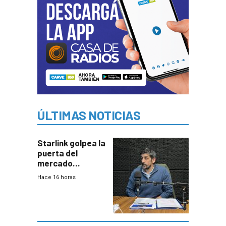
ÚLTIMAS NOTICIAS
Starlink golpea la
puerta del
mercado
uruguayo y Antel
Hace 16 horas
responde:
“Quizás no sea
Antel la que
tenga que estar
con mayor