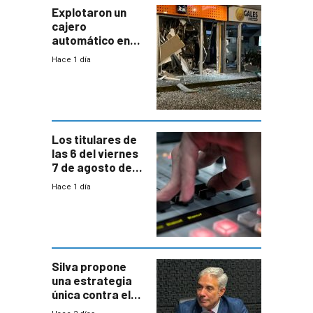
miedo”
Explotaron un
cajero
automático en
Parque Miramar;
Hace 1 día
hay 3 detenidos
Los titulares de
las 6 del viernes
7 de agosto de
2026
Hace 1 día
Silva propone
una estrategia
única contra el
narcotráfico y