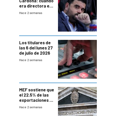
Cardona: cuando
era directora en
UTE “no era muy
Hace 2 semanas
afín” a HIF Global
Los titulares de
las 6 del lunes 27
de julio de 2026
Hace 2 semanas
MEF sostiene que
el 22.5% de las
exportaciones a
EE.UU se verán
Hace 2 semanas
afectadas por la
suba arancelaria