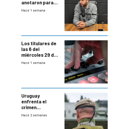
anotaron para
las pruebas
Hace 1 semana
Acredita que la
ANEP impulsa
para terminar
Bachillerato
Los titulares de
las 6 del
miércoles 29 de
julio de 2026
Hace 1 semana
Uruguay
enfrenta el
crimen
organizado con
Hace 2 semanas
capacidades “de
otra época”,