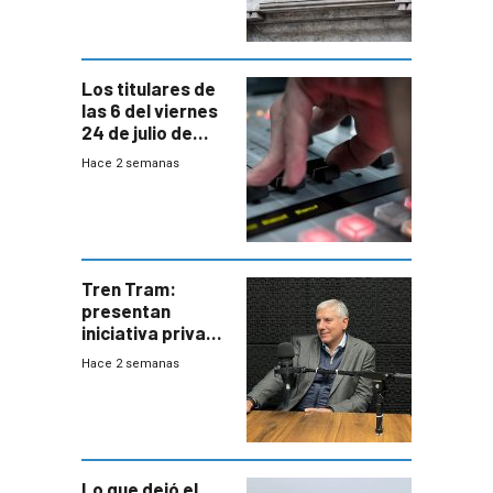
de Trump
Los titulares de
las 6 del viernes
24 de julio de
2026
Hace 2 semanas
Tren Tram:
presentan
iniciativa privada
para una red de
Hace 2 semanas
cinco líneas en el
área
metropolitana
Lo que dejó el