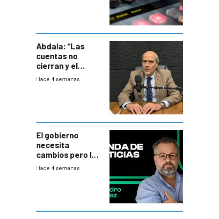
Abdala: “Las
cuentas no
cierran y el
balance del
Hace 4 semanas
gobierno es
insatisfactorio”
El gobierno
necesita
cambios pero los
ministros tienen
Hace 4 semanas
mejor imagen
que el presidente