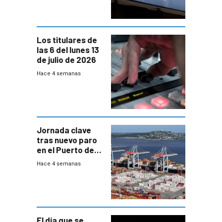
Mides
Los titulares de
las 6 del lunes 13
de julio de 2026
Hace 4 semanas
Jornada clave
tras nuevo paro
en el Puerto de
Montevideo
Hace 4 semanas
El día que se