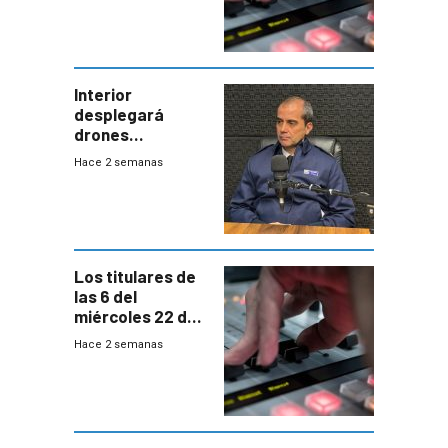
Interior
desplegará
drones
autónomos para
Hace 2 semanas
responder a
emergencias
desde agosto
Los titulares de
las 6 del
miércoles 22 de
julio de 2026
Hace 2 semanas