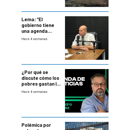
Lema: “El
gobierno tiene
una agenda
destructiva”
Hace 4 semanas
¿Por qué se
discute cómo los
pobres gastan la
plata?
Hace 4 semanas
Polémica por