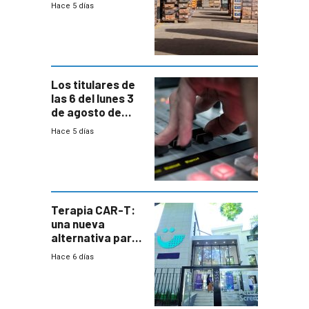
Hace 5 días
rechazo a
cambios de
horario en UAM
Los titulares de
las 6 del lunes 3
de agosto de
2026
Hace 5 días
Terapia CAR-T:
una nueva
alternativa para
niños y
Hace 6 días
adolescentes
con cáncer