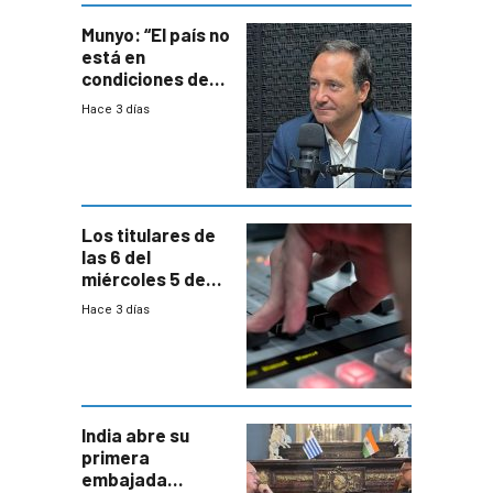
Munyo: “El país no
está en
condiciones de
enfrentar una
Hace 3 días
reducción de la
semana laboral”
Los titulares de
las 6 del
miércoles 5 de
agosto de 2026
Hace 3 días
India abre su
primera
embajada