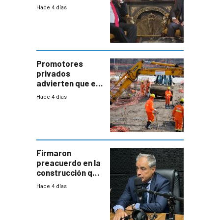
residente en
Hace 4 días
Uruguay y crecen
las expectativas
por un vínculo
comercial con
enorme
potencial
Promotores
privados
advierten que el
nuevo convenio
Hace 4 días
de la
construcción
aumentará
costos y obligará
a revisar
proyectos
Firmaron
preacuerdo en la
construcción que
comprende
Hace 4 días
reducción
paulatina de
carga horaria