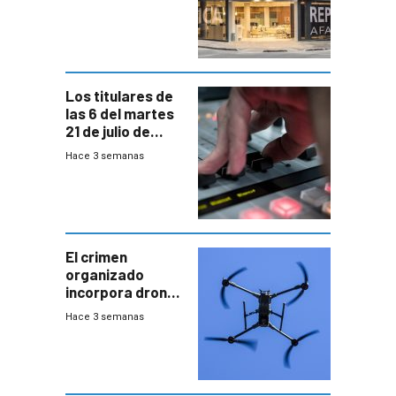
individuales
Los titulares de
las 6 del martes
21 de julio de
2026
Hace 3 semanas
El crimen
organizado
incorpora drones
y abre un nuevo
Hace 3 semanas
desafío para la
seguridad