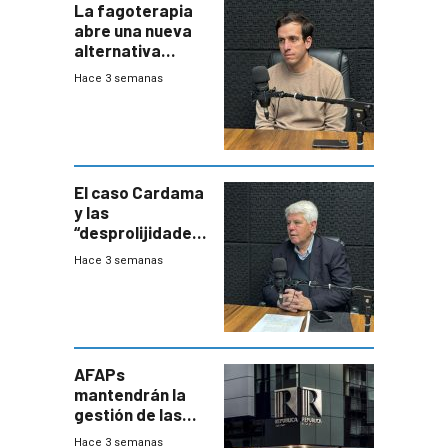
La fagoterapia
abre una nueva
alternativa
contra bacterias
Hace 3 semanas
resistentes:
Uruguay
exportará a Chile
terapia
innovadora
El caso Cardama
y las
“desprolijidades”
que la
Hace 3 semanas
investigadora ha
encontrado
AFAPs
mantendrán la
gestión de las
cuentas
Hace 3 semanas