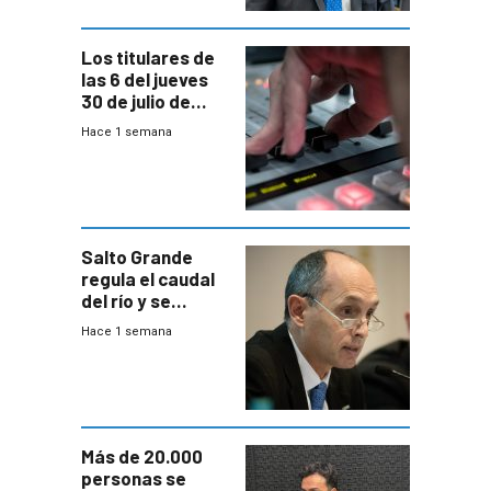
Los titulares de
las 6 del jueves
30 de julio de
2026
Hace 1 semana
Salto Grande
regula el caudal
del río y se
prepara para un
Hace 1 semana
escenario de
fuertes crecidas
Más de 20.000
personas se