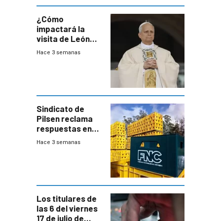
¿Cómo
impactará la
visita de León
XIV a Uruguay?
Hace 3 semanas
Sindicato de
Pilsen reclama
respuestas en
medio de
Hace 3 semanas
conversaciones
entre el gobierno
y FNC
Los titulares de
las 6 del viernes
17 de julio de