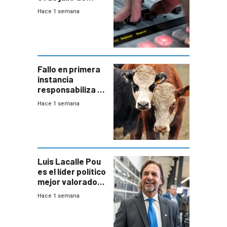
2026
Hace 1 semana
Fallo en primera
instancia
responsabiliza al
Estado por falta
Hace 1 semana
de controles en
República
Ganadera
Luis Lacalle Pou
es el líder político
mejor valorado
del país, según
Hace 1 semana
encuesta de
Equipos
Consultores