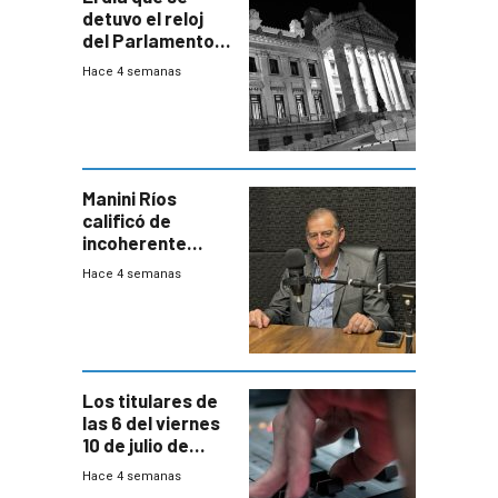
detuvo el reloj
del Parlamento
para negociar
Hace 4 semanas
una Rendición de
Cuentas
Manini Ríos
calificó de
incoherente
decisión de
Hace 4 semanas
Coalición de no
votar Rendición
en general
Los titulares de
las 6 del viernes
10 de julio de
2026
Hace 4 semanas