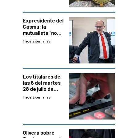
aseguró
especialista en
seguridad
Expresidente del
Casmu: la
mutualista “no
está para pagar”
Hace 2 semanas
a interventores
“amigos del
gobierno”
Los titulares de
las 6 del martes
28 de julio de
2026
Hace 2 semanas
Olivera sobre