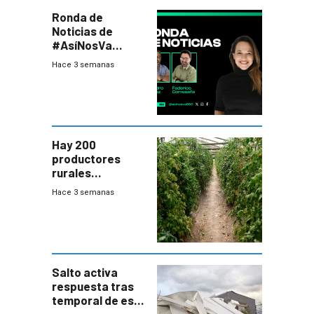
Ronda de
Noticias de
#AsíNosVa
(20/7/26)
Hace 3 semanas
Hay 200
productores
rurales
afectados tras
Hace 3 semanas
temporal en zona
de Salto
Salto activa
respuesta tras
temporal de este
sábado con