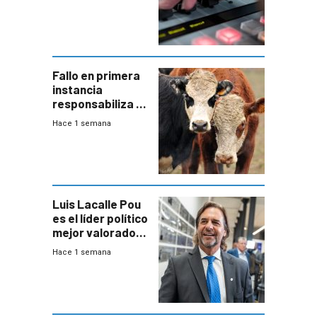
Fallo en primera
instancia
responsabiliza al
Estado por falta
Hace 1 semana
de controles en
República
Ganadera
Luis Lacalle Pou
es el líder político
mejor valorado
del país, según
Hace 1 semana
encuesta de
Equipos
Consultores