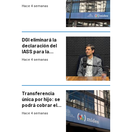
del Mides en
Hace 4 semanas
efectivo
DGI eliminará la
declaración del
IASS para la
mayoría de los
Hace 4 semanas
jubilados
Transferencia
única por hijo: se
podrá cobrar el
100% en efectivo
Hace 4 semanas
y no habrá
trazabilidad del
Mides