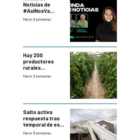
Noticias de
#AsíNosVa
(20/7/26)
Hace 3 semanas
Hay 200
productores
rurales
afectados tras
Hace 3 semanas
temporal en zona
de Salto
Salto activa
respuesta tras
temporal de este
sábado con
Hace 3 semanas
destrozos e