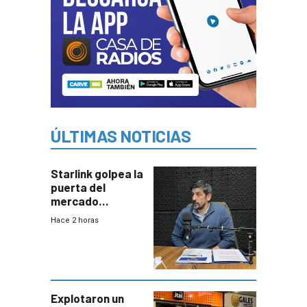
ÚLTIMAS NOTICIAS
Starlink golpea la
puerta del
mercado
uruguayo y Antel
Hace 2 horas
responde:
“Quizás no sea
Antel la que
tenga que estar
con mayor
miedo”
Explotaron un