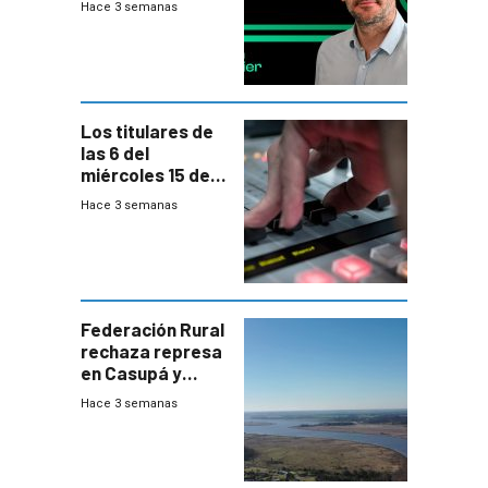
Hace 3 semanas
Los titulares de
las 6 del
miércoles 15 de
julio de 2026
Hace 3 semanas
Federación Rural
rechaza represa
en Casupá y
firma demanda
Hace 3 semanas
del PN