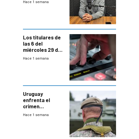
Hace 1 semana
Acredita que la
ANEP impulsa
para terminar
Bachillerato
Los titulares de
las 6 del
miércoles 29 de
julio de 2026
Hace 1 semana
Uruguay
enfrenta el
crimen
organizado con
Hace 1 semana
capacidades “de
otra época”,
aseguró
especialista en