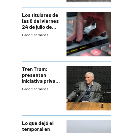
Los titulares de
las 6 del viernes
24 de julio de
2026
Hace 2 semanas
Tren Tram:
presentan
iniciativa privada
para una red de
Hace 2 semanas
cinco líneas en el
área
metropolitana
Lo que dejó el
temporal en