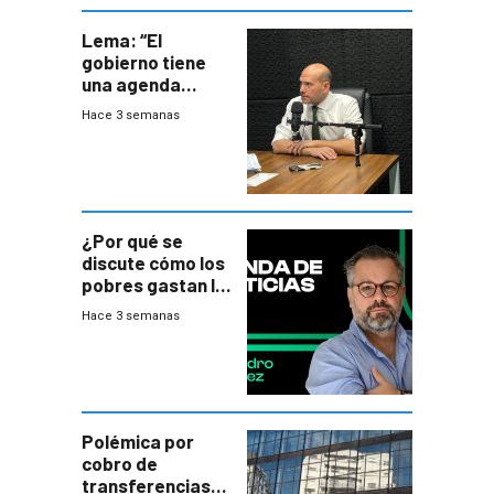
Lema: “El
gobierno tiene
una agenda
destructiva”
Hace 3 semanas
¿Por qué se
discute cómo los
pobres gastan la
plata?
Hace 3 semanas
Polémica por
cobro de
transferencias