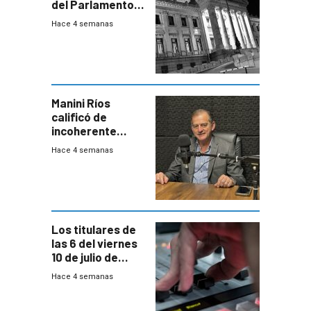
del Parlamento
para negociar
Hace 4 semanas
una Rendición de
Cuentas
Manini Ríos
calificó de
incoherente
decisión de
Hace 4 semanas
Coalición de no
votar Rendición
en general
Los titulares de
las 6 del viernes
10 de julio de
2026
Hace 4 semanas