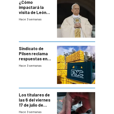
¿Cómo
impactará la
visita de León
XIV a Uruguay?
Hace 3 semanas
Sindicato de
Pilsen reclama
respuestas en
medio de
Hace 3 semanas
conversaciones
entre el gobierno
y FNC
Los titulares de
las 6 del viernes
17 de julio de
2026
Hace 3 semanas