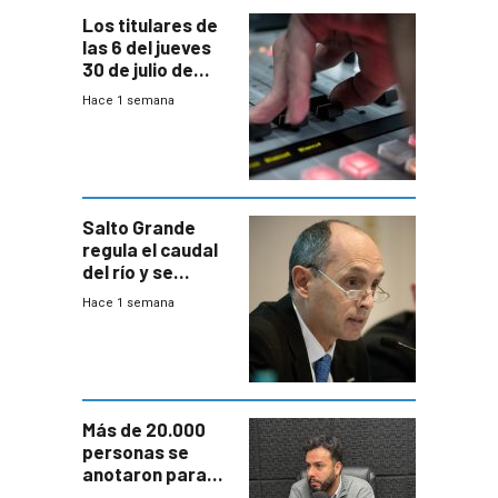
Los titulares de
las 6 del jueves
30 de julio de
2026
Hace 1 semana
Salto Grande
regula el caudal
del río y se
prepara para un
Hace 1 semana
escenario de
fuertes crecidas
Más de 20.000
personas se
anotaron para
las pruebas