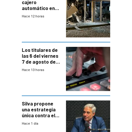
cajero
automático en
Parque Miramar;
Hace 12 horas
hay 3 detenidos
Los titulares de
las 6 del viernes
7 de agosto de
2026
Hace 13 horas
Silva propone
una estrategia
única contra el
narcotráfico y
Hace 1 día
mayor