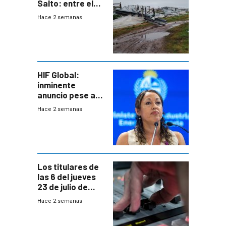
Salto: entre el
impacto
Hace 2 semanas
emocional y las
pérdidas sin
seguro
HIF Global:
inminente
anuncio pese a
declaración de
Hace 2 semanas
Cardona y
“demoras” en
acuerdo entre
empresa y
gobierno
Los titulares de
las 6 del jueves
23 de julio de
2026
Hace 2 semanas