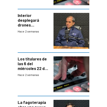
Interior
desplegará
drones
autónomos para
Hace 2 semanas
responder a
emergencias
desde agosto
Los titulares de
las 6 del
miércoles 22 de
julio de 2026
Hace 2 semanas
La fagoterapia
abre una nueva