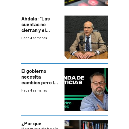
Abdala: “Las
cuentas no
cierran y el
balance del
Hace 4 semanas
gobierno es
insatisfactorio”
El gobierno
necesita
cambios pero los
ministros tienen
Hace 4 semanas
mejor imagen
que el presidente
¿Por qué
Uruguay debería