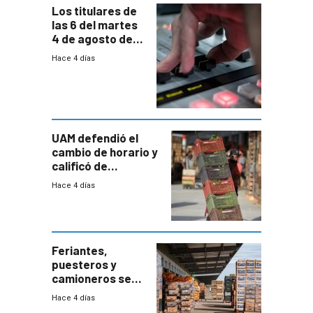
Los titulares de
las 6 del martes
4 de agosto de
2026
Hace 4 días
UAM defendió el
cambio de horario y
calificó de
“desproporcionado”
Hace 4 días
el bloqueo de
accesos
Feriantes,
puesteros y
camioneros se
movilizaron en
Hace 4 días
rechazo a