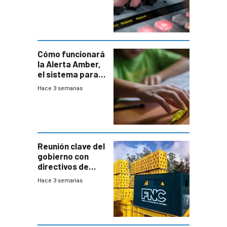
Cómo funcionará
la Alerta Amber,
el sistema para
la búsqueda
Hace 3 semanas
temprana de
menores
ausentes
Reunión clave del
gobierno con
directivos de
Fábricas
Hace 3 semanas
Nacionales de
Cervezas