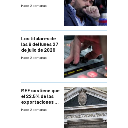
UTE “no era muy
Hace 2 semanas
afín” a HIF Global
Los titulares de
las 6 del lunes 27
de julio de 2026
Hace 2 semanas
MEF sostiene que
el 22.5% de las
exportaciones a
EE.UU se verán
Hace 2 semanas
afectadas por la
suba arancelaria
de Trump