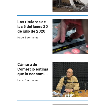
impacto a la
granja
Los titulares de
las 6 del lunes 20
de julio de 2026
Hace 3 semanas
Cámara de
Comercio estima
que la economía
crecerá 1,6%
Hace 3 semanas
este año, pero
advierte una
desaceleración
del consumo