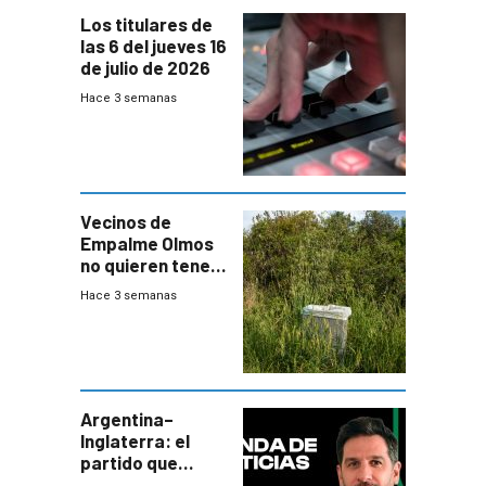
Los titulares de
las 6 del jueves 16
de julio de 2026
Hace 3 semanas
Vecinos de
Empalme Olmos
no quieren tener
cerca una planta
Hace 3 semanas
de tratamiento
de residuos e
impulsan
plebiscito
departamental
Argentina–
Inglaterra: el
partido que
nunca termina