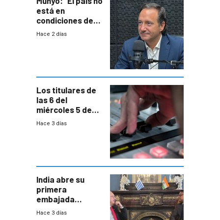
Munyo: “El país no
está en
condiciones de
enfrentar una
Hace 2 días
reducción de la
semana laboral”
Los titulares de
las 6 del
miércoles 5 de
agosto de 2026
Hace 3 días
India abre su
primera
embajada
residente en
Hace 3 días
Uruguay y crecen