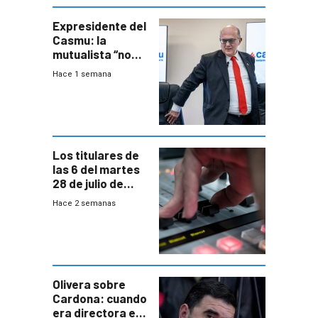
seguridad
Expresidente del
Casmu: la
mutualista “no
está para pagar”
Hace 1 semana
a interventores
“amigos del
gobierno”
Los titulares de
las 6 del martes
28 de julio de
2026
Hace 2 semanas
Olivera sobre
Cardona: cuando
era directora en