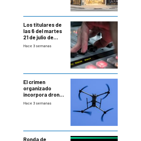
Los titulares de
las 6 del martes
21 de julio de
2026
Hace 3 semanas
El crimen
organizado
incorpora drones
y abre un nuevo
Hace 3 semanas
desafío para la
seguridad
Ronda de