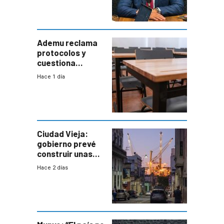
coordinación
entre Interior y
Defensa
Ademu reclama
protocolos y
cuestiona
demora de
Hace 1 día
Primaria ante
docente con
antecedentes de
violencia
Ciudad Vieja:
gobierno prevé
construir unas
mil viviendas en
Hace 2 días
un plan de
repoblamiento,
entre siete y
ocho años