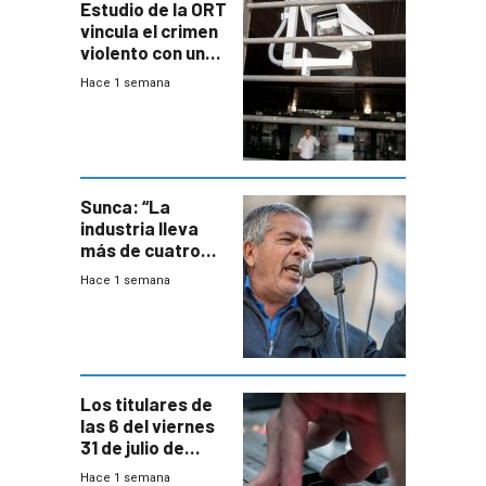
Estudio de la ORT
vincula el crimen
violento con una
menor creación
Hace 1 semana
de empresas
formales en el
área
metropolitana
Sunca: “La
industria lleva
más de cuatro
meses sin
Hace 1 semana
convenio
colectivo”
Los titulares de
las 6 del viernes
31 de julio de
2026
Hace 1 semana