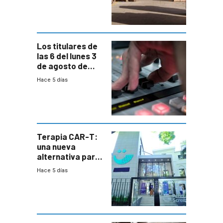
cambios de
horario en UAM
Los titulares de
las 6 del lunes 3
de agosto de
2026
Hace 5 días
Terapia CAR-T:
una nueva
alternativa para
niños y
Hace 5 días
adolescentes
con cáncer