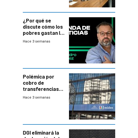
¿Por qué se
discute cómo los
pobres gastan la
plata?
Hace 3 semanas
Polémica por
cobro de
transferencias
del Mides en
Hace 3 semanas
efectivo
DGI eliminará la