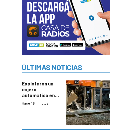
ÚLTIMAS NOTICIAS
Explotaron un
cajero
automático en
Parque Miramar;
Hace 18 minutos
hay 3 detenidos