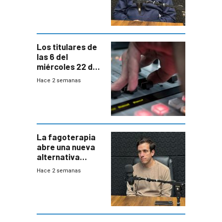
emergencias
desde agosto
Los titulares de
las 6 del
miércoles 22 de
julio de 2026
Hace 2 semanas
La fagoterapia
abre una nueva
alternativa
contra bacterias
Hace 2 semanas
resistentes:
Uruguay
exportará a Chile
terapia
innovadora