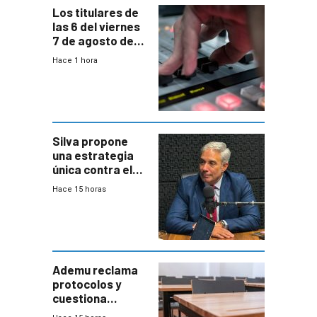
Los titulares de
las 6 del viernes
7 de agosto de
2026
Hace 1 hora
Silva propone
una estrategia
única contra el
narcotráfico y
Hace 15 horas
mayor
coordinación
entre Interior y
Defensa
Ademu reclama
protocolos y
cuestiona
demora de