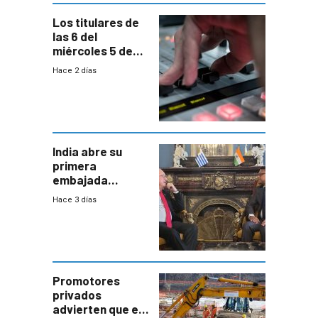
Los titulares de
las 6 del
miércoles 5 de
agosto de 2026
Hace 2 días
India abre su
primera
embajada
residente en
Hace 3 días
Uruguay y crecen
las expectativas
por un vínculo
comercial con
enorme
potencial
Promotores
privados
advierten que el