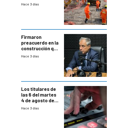
nuevo convenio
Hace 3 días
de la
construcción
aumentará
costos y obligará
a revisar
proyectos
Firmaron
preacuerdo en la
construcción que
comprende
Hace 3 días
reducción
paulatina de
carga horaria
Los titulares de
las 6 del martes
4 de agosto de
2026
Hace 3 días