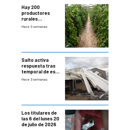
Hay 200
productores
rurales
afectados tras
Hace 3 semanas
temporal en zona
de Salto
Salto activa
respuesta tras
temporal de este
sábado con
Hace 3 semanas
destrozos e
impacto a la
granja
Los titulares de
las 6 del lunes 20
de julio de 2026