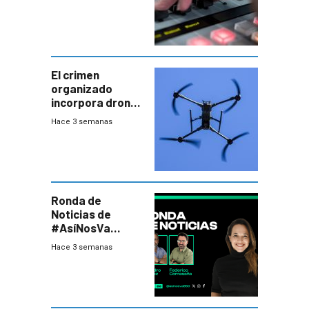
El crimen
organizado
incorpora drones
y abre un nuevo
Hace 3 semanas
desafío para la
seguridad
Ronda de
Noticias de
#AsíNosVa
(20/7/26)
Hace 3 semanas