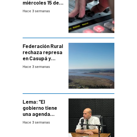
miércoles 15 de
julio de 2026
Hace 3 semanas
Federación Rural
rechaza represa
en Casupá y
firma demanda
Hace 3 semanas
del PN
Lema: “El
gobierno tiene
una agenda
destructiva”
Hace 3 semanas