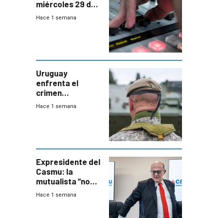
miércoles 29 de
julio de 2026
Hace 1 semana
Uruguay
enfrenta el
crimen
organizado con
Hace 1 semana
capacidades “de
otra época”,
aseguró
especialista en
seguridad
Expresidente del
Casmu: la
mutualista “no
está para pagar”
Hace 1 semana
a interventores
“amigos del