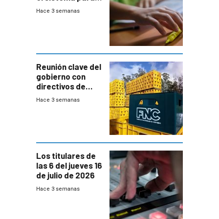
la búsqueda
Hace 3 semanas
temprana de
menores
ausentes
Reunión clave del
gobierno con
directivos de
Fábricas
Hace 3 semanas
Nacionales de
Cervezas
Los titulares de
las 6 del jueves 16
de julio de 2026
Hace 3 semanas