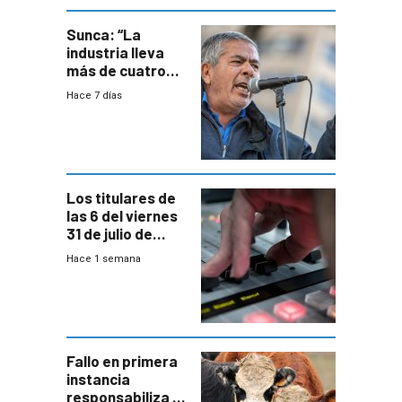
Sunca: “La
industria lleva
más de cuatro
meses sin
Hace 7 días
convenio
colectivo”
Los titulares de
las 6 del viernes
31 de julio de
2026
Hace 1 semana
Fallo en primera
instancia
responsabiliza al