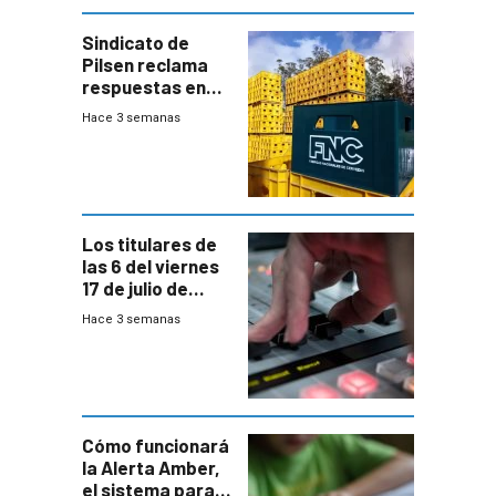
Sindicato de
Pilsen reclama
respuestas en
medio de
Hace 3 semanas
conversaciones
entre el gobierno
y FNC
Los titulares de
las 6 del viernes
17 de julio de
2026
Hace 3 semanas
Cómo funcionará
la Alerta Amber,
el sistema para