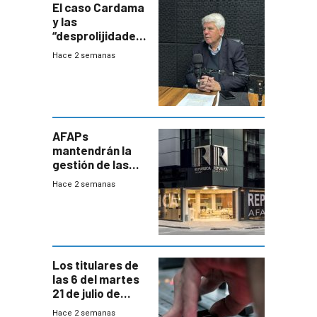
El caso Cardama
y las
“desprolijidades”
que la
Hace 2 semanas
investigadora ha
encontrado
AFAPs
mantendrán la
gestión de las
cuentas
Hace 2 semanas
individuales
Los titulares de
las 6 del martes
21 de julio de
2026
Hace 2 semanas