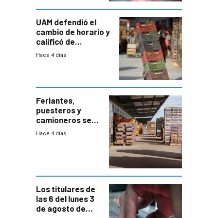
UAM defendió el
cambio de horario y
calificó de
“desproporcionado”
Hace 4 días
el bloqueo de
accesos
Feriantes,
puesteros y
camioneros se
movilizaron en
Hace 4 días
rechazo a
cambios de
horario en UAM
Los titulares de
las 6 del lunes 3
de agosto de
2026