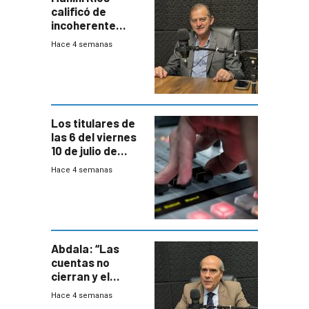
calificó de
incoherente
decisión de
Hace 4 semanas
Coalición de no
votar Rendición
en general
Los titulares de
las 6 del viernes
10 de julio de
2026
Hace 4 semanas
Abdala: “Las
cuentas no
cierran y el
balance del
Hace 4 semanas
gobierno es