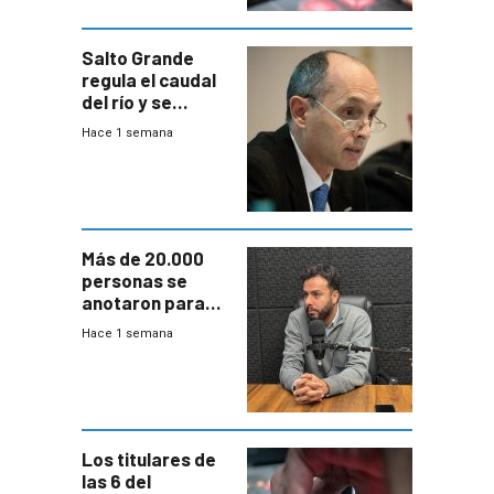
Salto Grande
regula el caudal
del río y se
prepara para un
Hace 1 semana
escenario de
fuertes crecidas
Más de 20.000
personas se
anotaron para
las pruebas
Hace 1 semana
Acredita que la
ANEP impulsa
para terminar
Bachillerato
Los titulares de
las 6 del