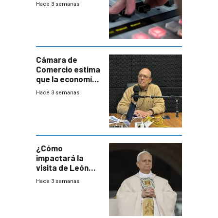
Hace 3 semanas
Cámara de
Comercio estima
que la economía
crecerá 1,6%
Hace 3 semanas
este año, pero
advierte una
desaceleración
del consumo
¿Cómo
impactará la
visita de León
XIV a Uruguay?
Hace 3 semanas