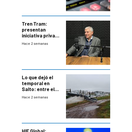
Tren Tram:
presentan
iniciativa privada
para una red de
Hace 2 semanas
cinco líneas en el
área
metropolitana
Lo que dejó el
temporal en
Salto: entre el
impacto
Hace 2 semanas
emocional y las
pérdidas sin
seguro
HIF Global: