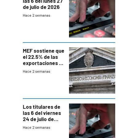
las 6 del lunes 27
de julio de 2026
Hace 2 semanas
MEF sostiene que
el 22.5% de las
exportaciones a
EE.UU se verán
Hace 2 semanas
afectadas por la
suba arancelaria
de Trump
Los titulares de
las 6 del viernes
24 de julio de
2026
Hace 2 semanas