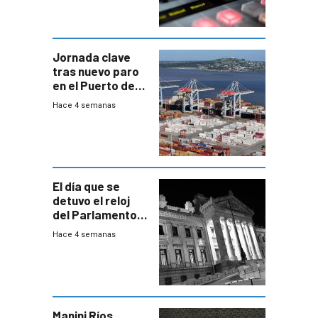
Jornada clave
tras nuevo paro
en el Puerto de
Montevideo
Hace 4 semanas
El día que se
detuvo el reloj
del Parlamento
para negociar
Hace 4 semanas
una Rendición de
Cuentas
Manini Ríos