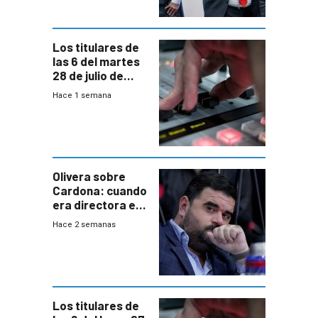
gobierno”
Los titulares de
las 6 del martes
28 de julio de
2026
Hace 1 semana
Olivera sobre
Cardona: cuando
era directora en
UTE “no era muy
Hace 2 semanas
afín” a HIF Global
Los titulares de