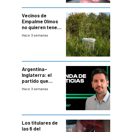
Vecinos de
Empalme Olmos
no quieren tener
cerca una planta
Hace 3 semanas
de tratamiento
de residuos e
impulsan
plebiscito
departamental
Argentina–
Inglaterra: el
partido que
nunca termina
Hace 3 semanas
Los titulares de
las 6 del