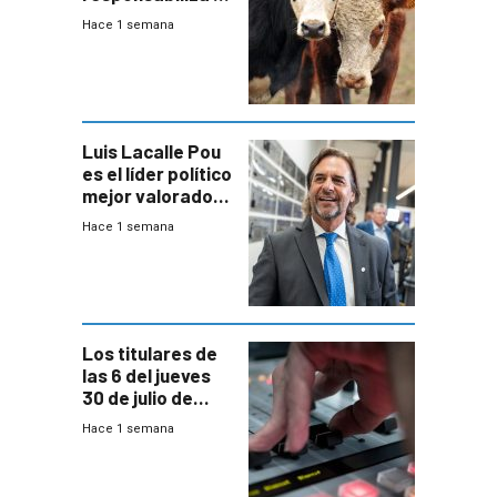
Estado por falta
Hace 1 semana
de controles en
República
Ganadera
Luis Lacalle Pou
es el líder político
mejor valorado
del país, según
Hace 1 semana
encuesta de
Equipos
Consultores
Los titulares de
las 6 del jueves
30 de julio de
2026
Hace 1 semana