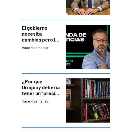
insatisfactorio”
El gobierno
necesita
cambios pero los
ministros tienen
Hace 4 semanas
mejor imagen
que el presidente
¿Por qué
Uruguay debería
tener un “precio
único” en los
Hace 4 semanas
libros que
permita “salvar”
a los libreros?