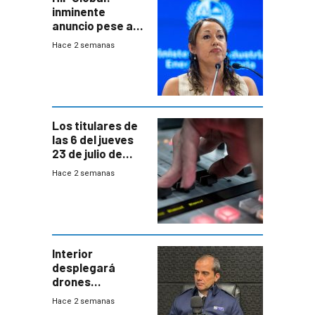
inminente
anuncio pese a
declaración de
Hace 2 semanas
Cardona y
“demoras” en
acuerdo entre
empresa y
gobierno
Los titulares de
las 6 del jueves
23 de julio de
2026
Hace 2 semanas
Interior
desplegará
drones
autónomos para
Hace 2 semanas
responder a