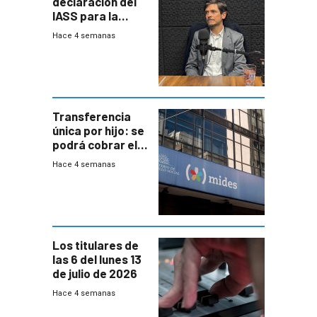
declaración del
IASS para la
mayoría de los
Hace 4 semanas
jubilados
Transferencia
única por hijo: se
podrá cobrar el
100% en efectivo
Hace 4 semanas
y no habrá
trazabilidad del
Mides
Los titulares de
las 6 del lunes 13
de julio de 2026
Hace 4 semanas