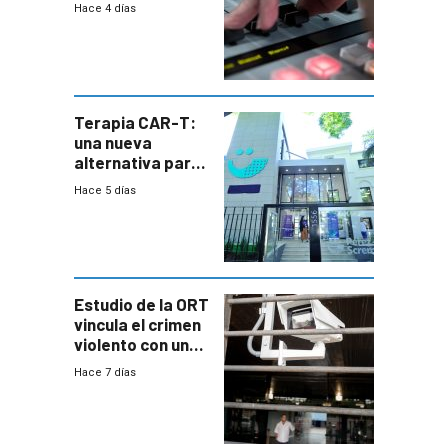
Hace 4 días
Terapia CAR-T:
una nueva
alternativa para
niños y
Hace 5 días
adolescentes
con cáncer
Estudio de la ORT
vincula el crimen
violento con una
menor creación
Hace 7 días
de empresas
formales en el
área
metropolitana