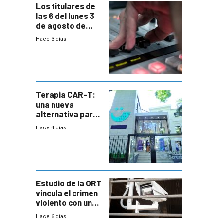
Los titulares de
las 6 del lunes 3
de agosto de
2026
Hace 3 días
Terapia CAR-T:
una nueva
alternativa para
niños y
Hace 4 días
adolescentes
con cáncer
Estudio de la ORT
vincula el crimen
violento con una
menor creación
Hace 6 días