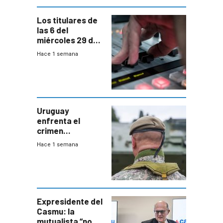
Los titulares de
las 6 del
miércoles 29 de
julio de 2026
Hace 1 semana
Uruguay
enfrenta el
crimen
organizado con
Hace 1 semana
capacidades “de
otra época”,
aseguró
especialista en
seguridad
Expresidente del
Casmu: la
mutualista “no