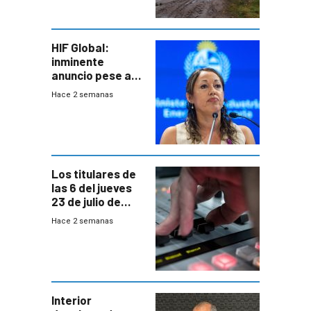
seguro
HIF Global:
inminente
anuncio pese a
declaración de
Hace 2 semanas
Cardona y
“demoras” en
acuerdo entre
empresa y
gobierno
Los titulares de
las 6 del jueves
23 de julio de
2026
Hace 2 semanas
Interior