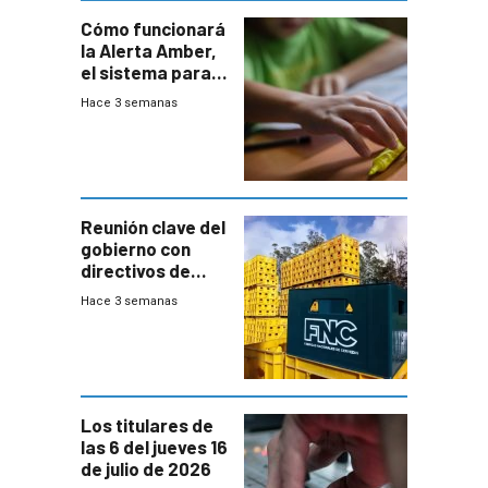
Cómo funcionará
la Alerta Amber,
el sistema para
la búsqueda
Hace 3 semanas
temprana de
menores
ausentes
Reunión clave del
gobierno con
directivos de
Fábricas
Hace 3 semanas
Nacionales de
Cervezas
Los titulares de
las 6 del jueves 16
de julio de 2026