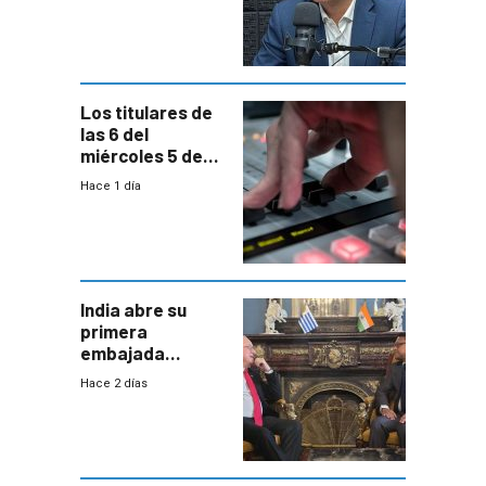
reducción de la
semana laboral”
Los titulares de
las 6 del
miércoles 5 de
agosto de 2026
Hace 1 día
India abre su
primera
embajada
residente en
Hace 2 días
Uruguay y crecen
las expectativas
por un vínculo
comercial con
enorme