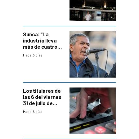
de empresas
formales en el
área
metropolitana
Sunca: “La
industria lleva
más de cuatro
meses sin
Hace 6 días
convenio
colectivo”
Los titulares de
las 6 del viernes
31 de julio de
2026
Hace 6 días