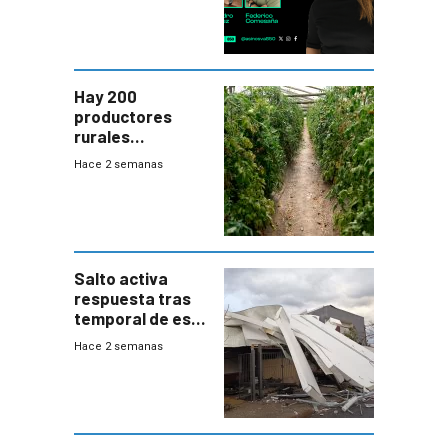
Hay 200
productores
rurales
afectados tras
Hace 2 semanas
temporal en zona
de Salto
Salto activa
respuesta tras
temporal de este
sábado con
Hace 2 semanas
destrozos e
impacto a la
granja