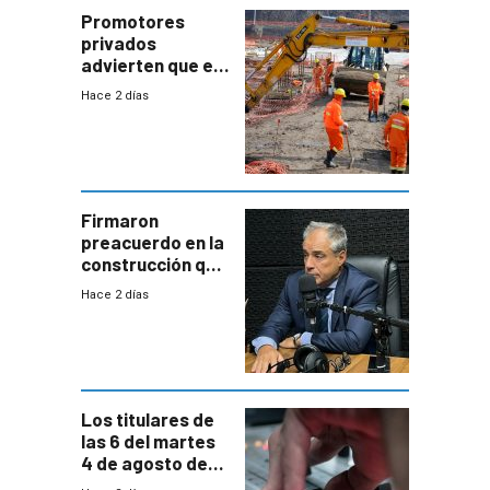
potencial
Promotores
privados
advierten que el
nuevo convenio
Hace 2 días
de la
construcción
aumentará
costos y obligará
a revisar
proyectos
Firmaron
preacuerdo en la
construcción que
comprende
Hace 2 días
reducción
paulatina de
carga horaria
Los titulares de
las 6 del martes
4 de agosto de
2026