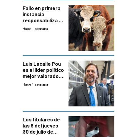
Fallo en primera
instancia
responsabiliza al
Estado por falta
Hace 1 semana
de controles en
República
Ganadera
Luis Lacalle Pou
es el líder político
mejor valorado
del país, según
Hace 1 semana
encuesta de
Equipos
Consultores
Los titulares de
las 6 del jueves
30 de julio de