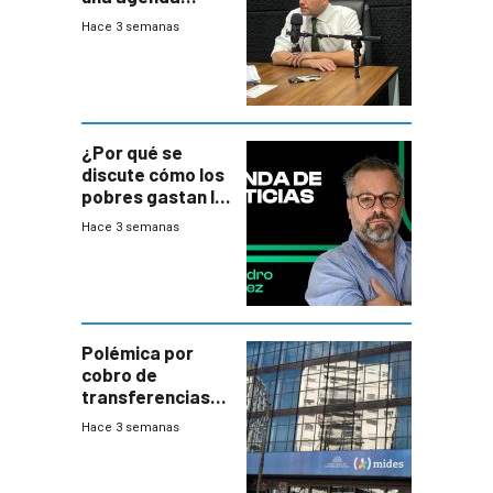
destructiva”
Hace 3 semanas
¿Por qué se
discute cómo los
pobres gastan la
plata?
Hace 3 semanas
Polémica por
cobro de
transferencias
del Mides en
Hace 3 semanas
efectivo