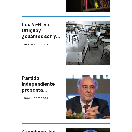
a los libreros?
Los Ni-Ni en
Uruguay:
¿cuántos son y
en dónde están?
Hace 4 semanas
Partido
Independiente
presenta
demanda civil
Hace 4 semanas
para intentar
frenar Casupá
Azambuya: los