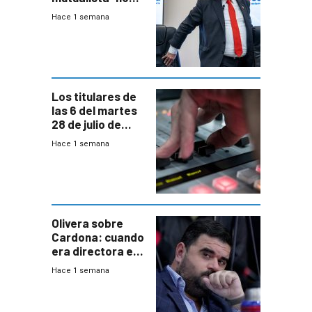
está para pagar”
Hace 1 semana
a interventores
“amigos del
gobierno”
Los titulares de
las 6 del martes
28 de julio de
2026
Hace 1 semana
Olivera sobre
Cardona: cuando
era directora en
UTE “no era muy
Hace 1 semana
afín” a HIF Global