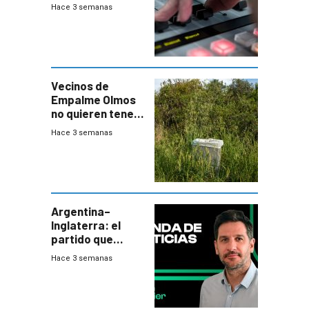
Hace 3 semanas
Vecinos de
Empalme Olmos
no quieren tener
cerca una planta
Hace 3 semanas
de tratamiento
de residuos e
impulsan
plebiscito
departamental
Argentina–
Inglaterra: el
partido que
nunca termina
Hace 3 semanas