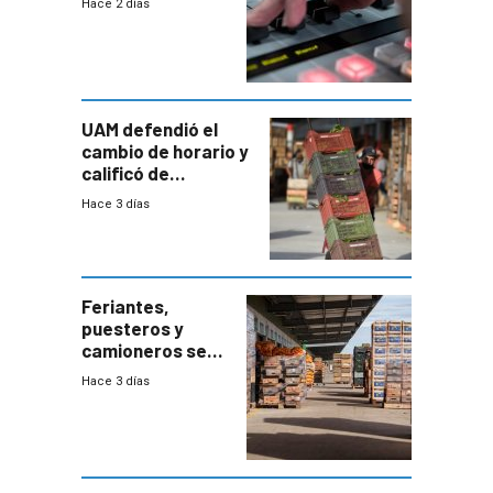
Hace 2 días
UAM defendió el
cambio de horario y
calificó de
“desproporcionado”
Hace 3 días
el bloqueo de
accesos
Feriantes,
puesteros y
camioneros se
movilizaron en
Hace 3 días
rechazo a
cambios de
horario en UAM