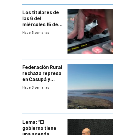
Los titulares de
las 6 del
miércoles 15 de
julio de 2026
Hace 3 semanas
Federación Rural
rechaza represa
en Casupá y
firma demanda
Hace 3 semanas
del PN
Lema: “El
gobierno tiene
una agenda