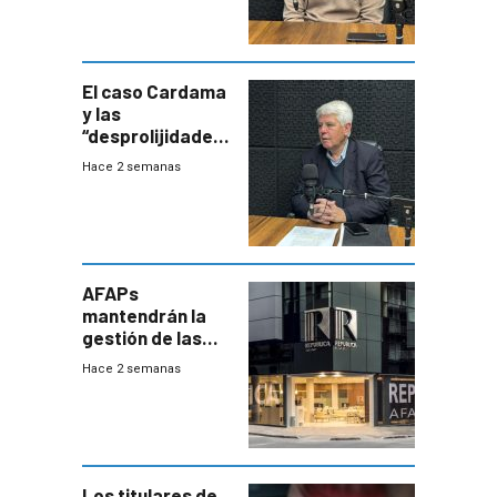
exportará a Chile
terapia
innovadora
El caso Cardama
y las
“desprolijidades”
que la
Hace 2 semanas
investigadora ha
encontrado
AFAPs
mantendrán la
gestión de las
cuentas
Hace 2 semanas
individuales
Los titulares de