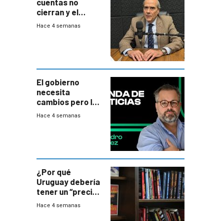
cuentas no
cierran y el
balance del
Hace 4 semanas
gobierno es
insatisfactorio”
El gobierno
necesita
cambios pero los
ministros tienen
Hace 4 semanas
mejor imagen
que el presidente
¿Por qué
Uruguay debería
tener un “precio
único” en los
Hace 4 semanas
libros que
permita “salvar”