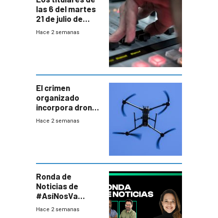
las 6 del martes
21 de julio de
2026
Hace 2 semanas
El crimen
organizado
incorpora drones
y abre un nuevo
Hace 2 semanas
desafío para la
seguridad
Ronda de
Noticias de
#AsíNosVa
(20/7/26)
Hace 2 semanas