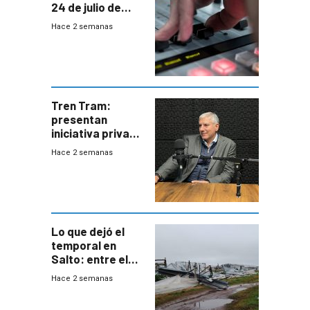
24 de julio de
2026
Hace 2 semanas
Tren Tram:
presentan
iniciativa privada
para una red de
Hace 2 semanas
cinco líneas en el
área
metropolitana
Lo que dejó el
temporal en
Salto: entre el
impacto
Hace 2 semanas
emocional y las
pérdidas sin