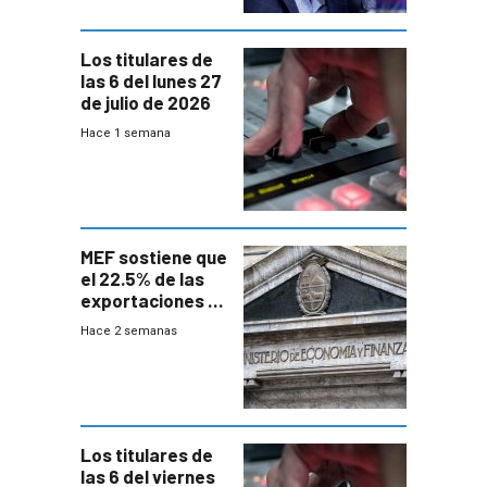
Los titulares de
las 6 del lunes 27
de julio de 2026
Hace 1 semana
MEF sostiene que
el 22.5% de las
exportaciones a
EE.UU se verán
Hace 2 semanas
afectadas por la
suba arancelaria
de Trump
Los titulares de
las 6 del viernes