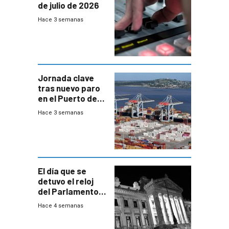
de julio de 2026
Hace 3 semanas
Jornada clave
tras nuevo paro
en el Puerto de
Montevideo
Hace 3 semanas
El día que se
detuvo el reloj
del Parlamento
para negociar
Hace 4 semanas
una Rendición de
Cuentas