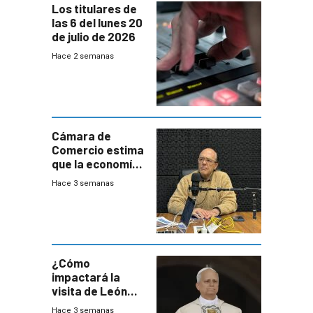
Los titulares de
las 6 del lunes 20
de julio de 2026
Hace 2 semanas
Cámara de
Comercio estima
que la economía
crecerá 1,6%
Hace 3 semanas
este año, pero
advierte una
desaceleración
del consumo
¿Cómo
impactará la
visita de León
XIV a Uruguay?
Hace 3 semanas