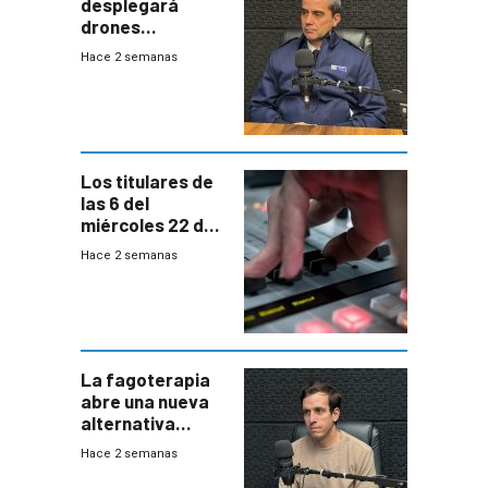
desplegará
drones
autónomos para
Hace 2 semanas
responder a
emergencias
desde agosto
Los titulares de
las 6 del
miércoles 22 de
julio de 2026
Hace 2 semanas
La fagoterapia
abre una nueva
alternativa
contra bacterias
Hace 2 semanas
resistentes:
Uruguay