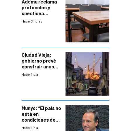
Ademu reclama
protocolos y
cuestiona
demora de
Hace 3 horas
Primaria ante
docente con
antecedentes de
violencia
Ciudad Vieja:
gobierno prevé
construir unas
mil viviendas en
Hace 1 día
un plan de
repoblamiento,
entre siete y
ocho años
Munyo: “El país no
está en
condiciones de
enfrentar una
Hace 1 día