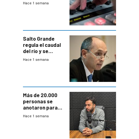
2026
Hace 1 semana
Salto Grande
regula el caudal
del río y se
prepara para un
Hace 1 semana
escenario de
fuertes crecidas
Más de 20.000
personas se
anotaron para
las pruebas
Hace 1 semana
Acredita que la
ANEP impulsa
para terminar
Bachillerato