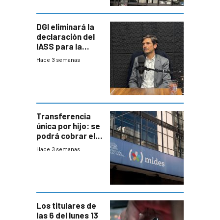
DGI eliminará la
declaración del
IASS para la
mayoría de los
Hace 3 semanas
jubilados
Transferencia
única por hijo: se
podrá cobrar el
100% en efectivo
Hace 3 semanas
y no habrá
trazabilidad del
Mides
Los titulares de
las 6 del lunes 13