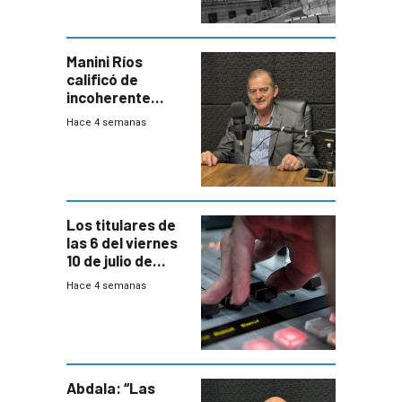
Manini Ríos
calificó de
incoherente
decisión de
Hace 4 semanas
Coalición de no
votar Rendición
en general
Los titulares de
las 6 del viernes
10 de julio de
2026
Hace 4 semanas
Abdala: “Las