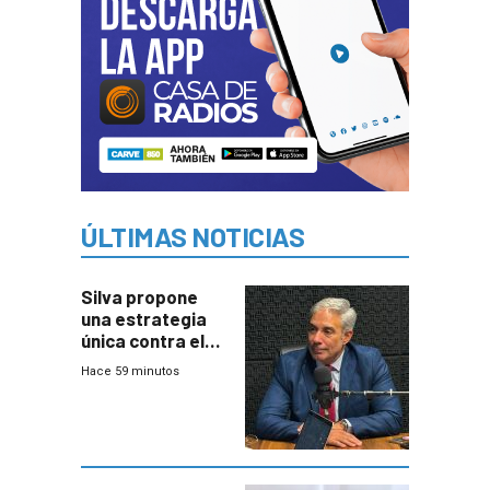
ÚLTIMAS NOTICIAS
Silva propone
una estrategia
única contra el
narcotráfico y
Hace 59 minutos
mayor
coordinación
entre Interior y
Defensa