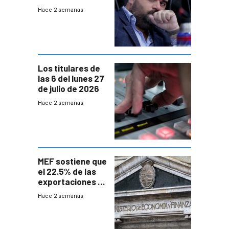
UTE “no era muy
Hace 2 semanas
afín” a HIF Global
Los titulares de
las 6 del lunes 27
de julio de 2026
Hace 2 semanas
MEF sostiene que
el 22.5% de las
exportaciones a
EE.UU se verán
Hace 2 semanas
afectadas por la
suba arancelaria
de Trump