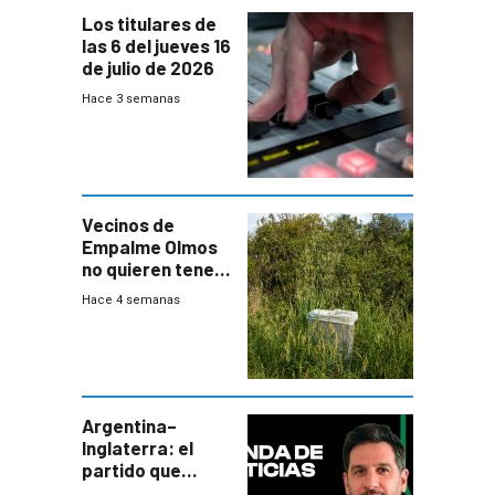
Los titulares de
las 6 del jueves 16
de julio de 2026
Hace 3 semanas
Vecinos de
Empalme Olmos
no quieren tener
cerca una planta
Hace 4 semanas
de tratamiento
de residuos e
impulsan
plebiscito
departamental
Argentina–
Inglaterra: el
partido que
nunca termina