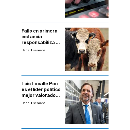
Fallo en primera
instancia
responsabiliza al
Estado por falta
Hace 1 semana
de controles en
República
Ganadera
Luis Lacalle Pou
es el líder político
mejor valorado
del país, según
Hace 1 semana
encuesta de
Equipos
Consultores