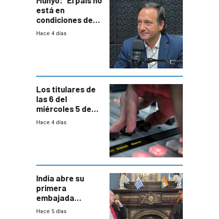
está en
condiciones de
enfrentar una
Hace 4 días
reducción de la
semana laboral”
Los titulares de
las 6 del
miércoles 5 de
agosto de 2026
Hace 4 días
India abre su
primera
embajada
residente en
Hace 5 días
Uruguay y crecen