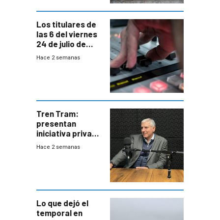
Los titulares de
las 6 del viernes
24 de julio de
2026
Hace 2 semanas
Tren Tram:
presentan
iniciativa privada
para una red de
Hace 2 semanas
cinco líneas en el
área
metropolitana
Lo que dejó el
temporal en