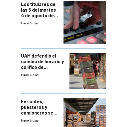
Los titulares de
las 6 del martes
4 de agosto de
2026
Hace 5 días
UAM defendió el
cambio de horario y
calificó de
“desproporcionado”
Hace 6 días
el bloqueo de
accesos
Feriantes,
puesteros y
camioneros se
movilizaron en
Hace 6 días
rechazo a