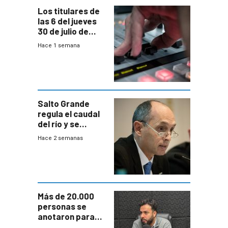
Los titulares de
las 6 del jueves
30 de julio de
2026
Hace 1 semana
Salto Grande
regula el caudal
del río y se
prepara para un
Hace 2 semanas
escenario de
fuertes crecidas
Más de 20.000
personas se
anotaron para
las pruebas