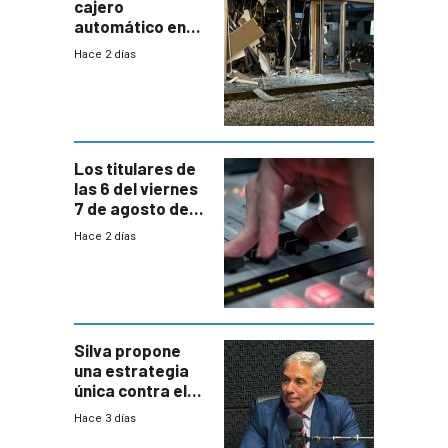
cajero
automático en
Parque Miramar;
Hace 2 días
hay 3 detenidos
Los titulares de
las 6 del viernes
7 de agosto de
2026
Hace 2 días
Silva propone
una estrategia
única contra el
narcotráfico y
Hace 3 días
mayor