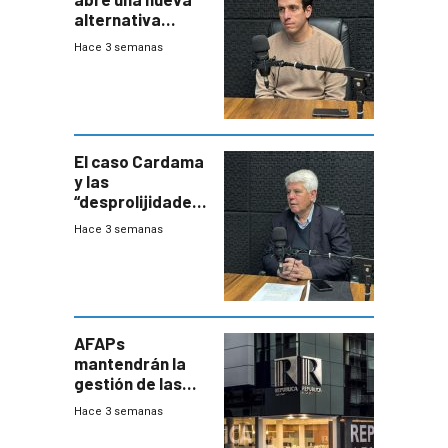
alternativa
contra bacterias
Hace 3 semanas
resistentes:
Uruguay
exportará a Chile
terapia
innovadora
El caso Cardama
y las
“desprolijidades”
que la
Hace 3 semanas
investigadora ha
encontrado
AFAPs
mantendrán la
gestión de las
cuentas
Hace 3 semanas
individuales