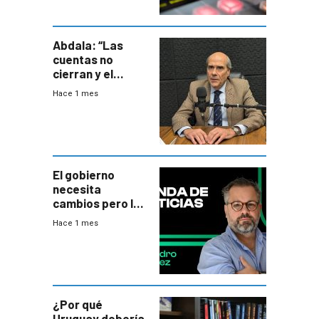
Abdala: “Las
cuentas no
cierran y el
balance del
Hace 1 mes
gobierno es
insatisfactorio”
El gobierno
necesita
cambios pero los
ministros tienen
Hace 1 mes
mejor imagen
que el presidente
¿Por qué
Uruguay debería