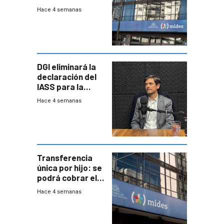
del Mides en
Hace 4 semanas
efectivo
DGI eliminará la
declaración del
IASS para la
mayoría de los
Hace 4 semanas
jubilados
Transferencia
única por hijo: se
podrá cobrar el
100% en efectivo
Hace 4 semanas
y no habrá
trazabilidad del
Mides