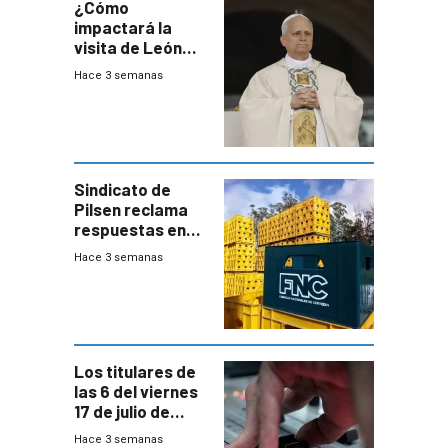
¿Cómo
impactará la
visita de León
XIV a Uruguay?
Hace 3 semanas
Sindicato de
Pilsen reclama
respuestas en
medio de
Hace 3 semanas
conversaciones
entre el gobierno
y FNC
Los titulares de
las 6 del viernes
17 de julio de
2026
Hace 3 semanas