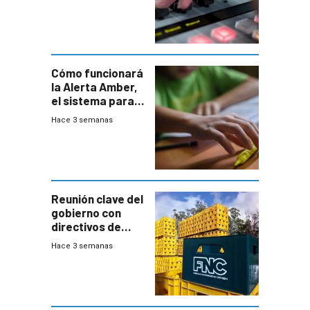
Cómo funcionará
la Alerta Amber,
el sistema para
la búsqueda
Hace 3 semanas
temprana de
menores
ausentes
Reunión clave del
gobierno con
directivos de
Fábricas
Hace 3 semanas
Nacionales de
Cervezas