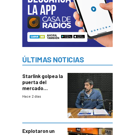
ÚLTIMAS NOTICIAS
Starlink golpea la
puerta del
mercado
uruguayo y Antel
Hace 2 días
responde:
“Quizás no sea
Antel la que
tenga que estar
con mayor
miedo”
Explotaron un