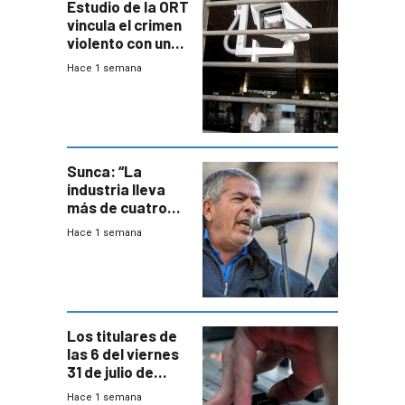
Estudio de la ORT
vincula el crimen
violento con una
menor creación
Hace 1 semana
de empresas
formales en el
área
metropolitana
Sunca: “La
industria lleva
más de cuatro
meses sin
Hace 1 semana
convenio
colectivo”
Los titulares de
las 6 del viernes
31 de julio de
2026
Hace 1 semana