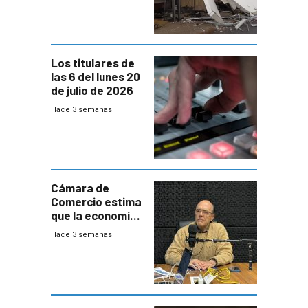
impacto a la
granja
Los titulares de
las 6 del lunes 20
de julio de 2026
Hace 3 semanas
Cámara de
Comercio estima
que la economía
crecerá 1,6%
Hace 3 semanas
este año, pero
advierte una
desaceleración
del consumo