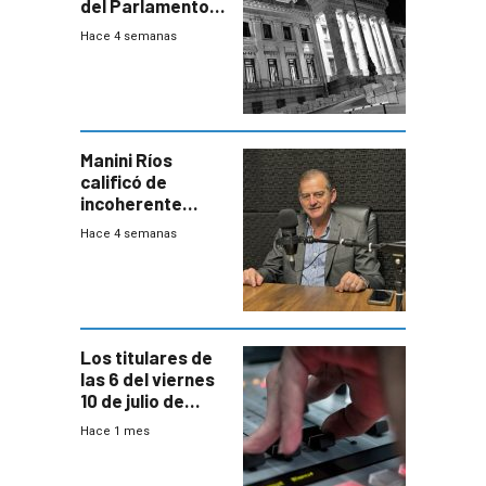
del Parlamento
para negociar
Hace 4 semanas
una Rendición de
Cuentas
Manini Ríos
calificó de
incoherente
decisión de
Hace 4 semanas
Coalición de no
votar Rendición
en general
Los titulares de
las 6 del viernes
10 de julio de
2026
Hace 1 mes