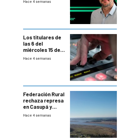
Hace 4 semanas
Los titulares de
las 6 del
miércoles 15 de
julio de 2026
Hace 4 semanas
Federación Rural
rechaza represa
en Casupá y
firma demanda
Hace 4 semanas
del PN