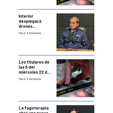
Interior
desplegará
drones
autónomos para
Hace 3 semanas
responder a
emergencias
desde agosto
Los titulares de
las 6 del
miércoles 22 de
julio de 2026
Hace 3 semanas
La fagoterapia
abre una nueva