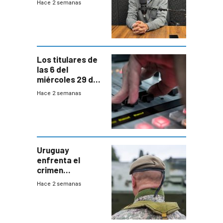
Hace 2 semanas
Acredita que la
ANEP impulsa
para terminar
Bachillerato
Los titulares de
las 6 del
miércoles 29 de
julio de 2026
Hace 2 semanas
Uruguay
enfrenta el
crimen
organizado con
Hace 2 semanas
capacidades “de
otra época”,
aseguró
especialista en