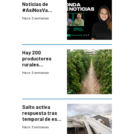
Noticias de
#AsíNosVa
(20/7/26)
Hace 3 semanas
Hay 200
productores
rurales
afectados tras
Hace 3 semanas
temporal en zona
de Salto
Salto activa
respuesta tras
temporal de este
sábado con
Hace 3 semanas
destrozos e