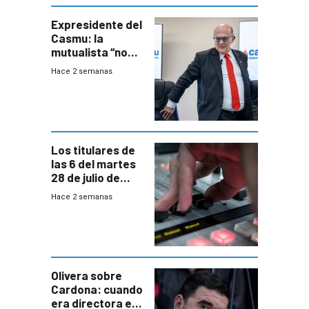
seguridad
Expresidente del
Casmu: la
mutualista “no
está para pagar”
Hace 2 semanas
a interventores
“amigos del
gobierno”
Los titulares de
las 6 del martes
28 de julio de
2026
Hace 2 semanas
Olivera sobre
Cardona: cuando
era directora en