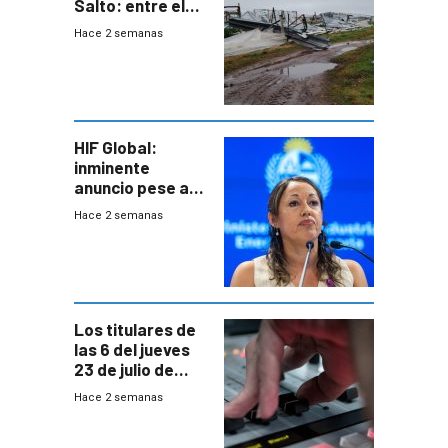
Salto: entre el
impacto
Hace 2 semanas
emocional y las
pérdidas sin
seguro
HIF Global:
inminente
anuncio pese a
declaración de
Hace 2 semanas
Cardona y
“demoras” en
acuerdo entre
empresa y
gobierno
Los titulares de
las 6 del jueves
23 de julio de
2026
Hace 2 semanas