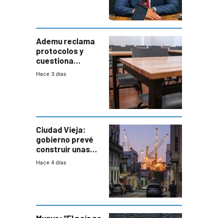
coordinación
entre Interior y
Defensa
Ademu reclama
protocolos y
cuestiona
demora de
Hace 3 días
Primaria ante
docente con
antecedentes de
violencia
Ciudad Vieja:
gobierno prevé
construir unas
mil viviendas en
Hace 4 días
un plan de
repoblamiento,
entre siete y
ocho años
Munyo: “El país no