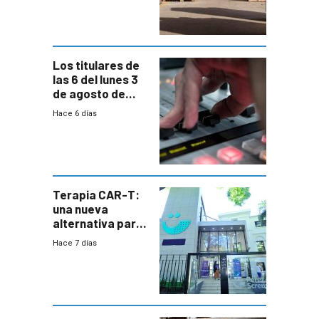
cambios de
horario en UAM
Los titulares de
las 6 del lunes 3
de agosto de
2026
Hace 6 días
Terapia CAR-T:
una nueva
alternativa para
niños y
Hace 7 días
adolescentes
con cáncer