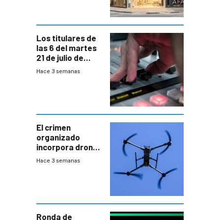
Los titulares de
las 6 del martes
21 de julio de
2026
Hace 3 semanas
El crimen
organizado
incorpora drones
y abre un nuevo
Hace 3 semanas
desafío para la
seguridad
Ronda de