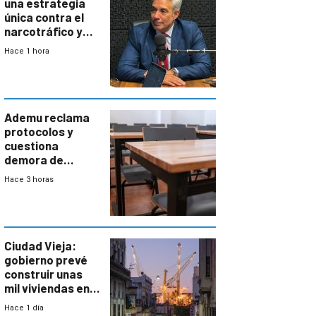
una estrategia
única contra el
narcotráfico y
mayor
Hace 1 hora
coordinación
entre Interior y
Defensa
Ademu reclama
protocolos y
cuestiona
demora de
Primaria ante
Hace 3 horas
docente con
antecedentes de
violencia
Ciudad Vieja:
gobierno prevé
construir unas
mil viviendas en
un plan de
Hace 1 día