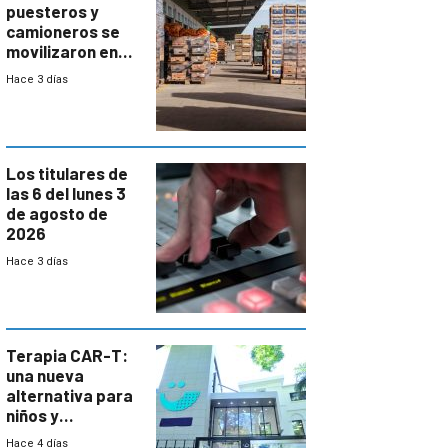
puesteros y
camioneros se
movilizaron en
rechazo a
Hace 3 días
cambios de
horario en UAM
Los titulares de
las 6 del lunes 3
de agosto de
2026
Hace 3 días
Terapia CAR-T:
una nueva
alternativa para
niños y
adolescentes
Hace 4 días