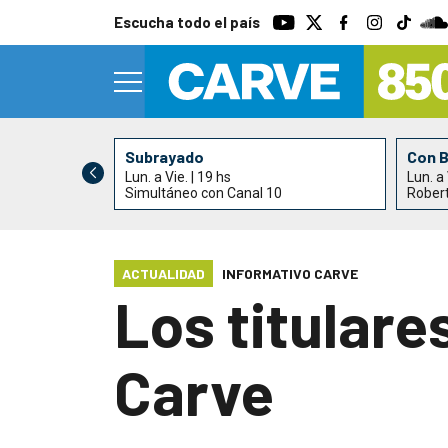
Escucha todo el país
Subrayado
Con 
Lun. a Vie. | 19 hs
Lun. a 
0
Simultáneo con Canal 10
Rober
ACTUALIDAD
INFORMATIVO CARVE
Los titulare
Carve