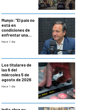
repoblamiento,
entre siete y
ocho años
Munyo: “El país no
está en
condiciones de
enfrentar una
reducción de la
Hace 1 día
semana laboral”
Los titulares de
las 6 del
miércoles 5 de
agosto de 2026
Hace 1 día
India abre su