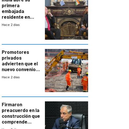
primera
embajada
residente en
Uruguay y crecen
Hace 2 días
las expectativas
por un vínculo
comercial con
enorme
potencial
Promotores
privados
advierten que el
nuevo convenio
de la
Hace 2 días
construcción
aumentará
costos y obligará
a revisar
proyectos
Firmaron
preacuerdo en la
construcción que
comprende
reducción