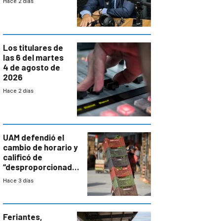
Hace 2 días
paulatina de
carga horaria
Los titulares de
las 6 del martes
4 de agosto de
2026
Hace 2 días
UAM defendió el
cambio de horario y
calificó de
“desproporcionado”
el bloqueo de
Hace 3 días
accesos
Feriantes,