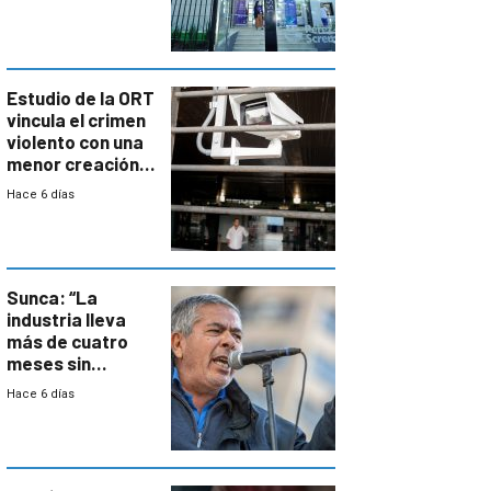
con cáncer
Estudio de la ORT
vincula el crimen
violento con una
menor creación
de empresas
Hace 6 días
formales en el
área
metropolitana
Sunca: “La
industria lleva
más de cuatro
meses sin
convenio
Hace 6 días
colectivo”