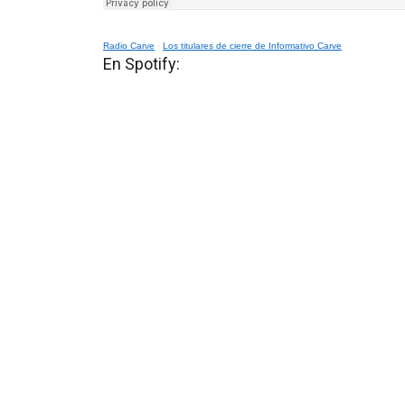
Radio Carve
·
Los titulares de cierre de Informativo Carve
En Spotify: