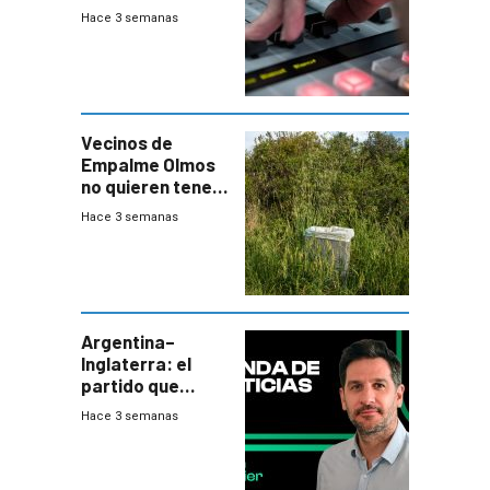
Hace 3 semanas
Vecinos de
Empalme Olmos
no quieren tener
cerca una planta
Hace 3 semanas
de tratamiento
de residuos e
impulsan
plebiscito
departamental
Argentina–
Inglaterra: el
partido que
nunca termina
Hace 3 semanas