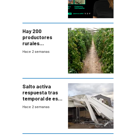
Hay 200
productores
rurales
afectados tras
Hace 2 semanas
temporal en zona
de Salto
Salto activa
respuesta tras
temporal de este
sábado con
Hace 2 semanas
destrozos e
impacto a la
granja