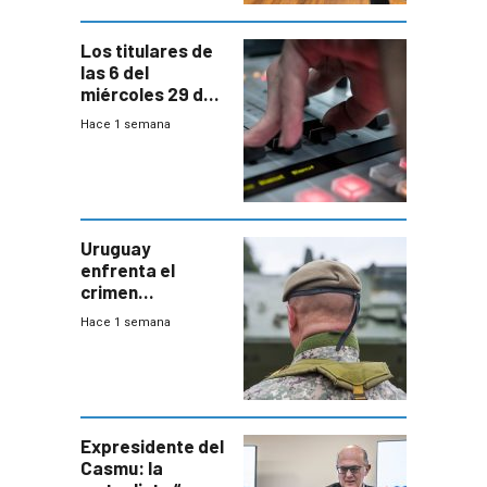
Bachillerato
Los titulares de
las 6 del
miércoles 29 de
julio de 2026
Hace 1 semana
Uruguay
enfrenta el
crimen
organizado con
Hace 1 semana
capacidades “de
otra época”,
aseguró
especialista en
seguridad
Expresidente del
Casmu: la