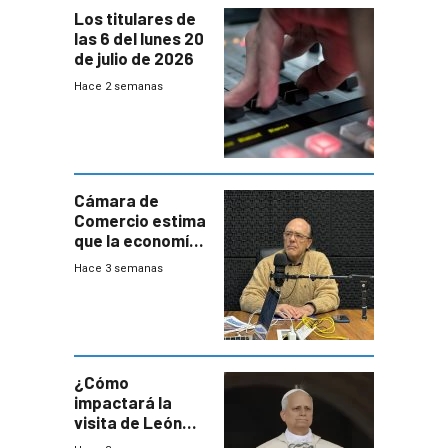
Los titulares de
las 6 del lunes 20
de julio de 2026
Hace 2 semanas
Cámara de
Comercio estima
que la economía
crecerá 1,6%
Hace 3 semanas
este año, pero
advierte una
desaceleración
del consumo
¿Cómo
impactará la
visita de León
XIV a Uruguay?