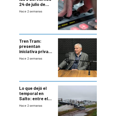
24 de julio de
2026
Hace 2 semanas
Tren Tram:
presentan
iniciativa privada
para una red de
Hace 2 semanas
cinco líneas en el
área
metropolitana
Lo que dejó el
temporal en
Salto: entre el
impacto
Hace 2 semanas
emocional y las
pérdidas sin