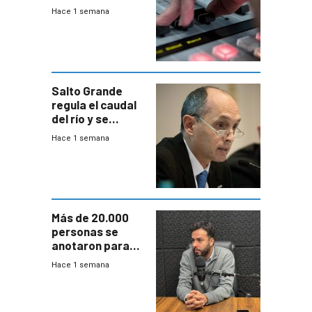
2026
Hace 1 semana
Salto Grande
regula el caudal
del río y se
prepara para un
Hace 1 semana
escenario de
fuertes crecidas
Más de 20.000
personas se
anotaron para
las pruebas
Hace 1 semana
Acredita que la
ANEP impulsa
para terminar