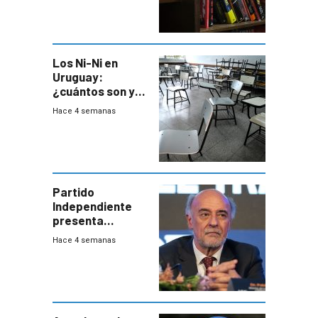
permita “salvar”
a los libreros?
Los Ni-Ni en
Uruguay:
¿cuántos son y
en dónde están?
Hace 4 semanas
Partido
Independiente
presenta
demanda civil
Hace 4 semanas
para intentar
frenar Casupá