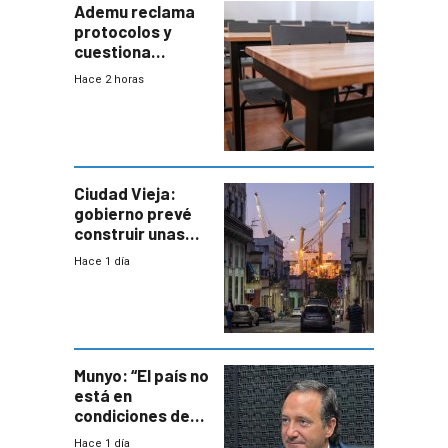
Ademu reclama
protocolos y
cuestiona
demora de
Hace 2 horas
Primaria ante
docente con
antecedentes de
violencia
Ciudad Vieja:
gobierno prevé
construir unas
mil viviendas en
Hace 1 día
un plan de
repoblamiento,
entre siete y
ocho años
Munyo: “El país no
está en
condiciones de
enfrentar una
Hace 1 día