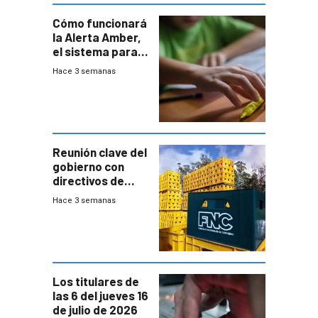
Cómo funcionará
la Alerta Amber,
el sistema para
la búsqueda
Hace 3 semanas
temprana de
menores
ausentes
Reunión clave del
gobierno con
directivos de
Fábricas
Hace 3 semanas
Nacionales de
Cervezas
Los titulares de
las 6 del jueves 16
de julio de 2026