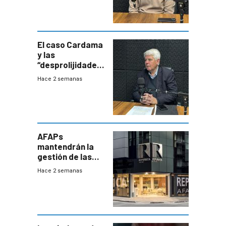
Uruguay
exportará a Chile
terapia
innovadora
El caso Cardama
y las
“desprolijidades”
que la
Hace 2 semanas
investigadora ha
encontrado
AFAPs
mantendrán la
gestión de las
cuentas
Hace 2 semanas
individuales