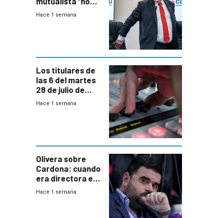
mutualista “no
está para pagar”
Hace 1 semana
a interventores
“amigos del
gobierno”
Los titulares de
las 6 del martes
28 de julio de
2026
Hace 1 semana
Olivera sobre
Cardona: cuando
era directora en
UTE “no era muy
Hace 1 semana
afín” a HIF Global