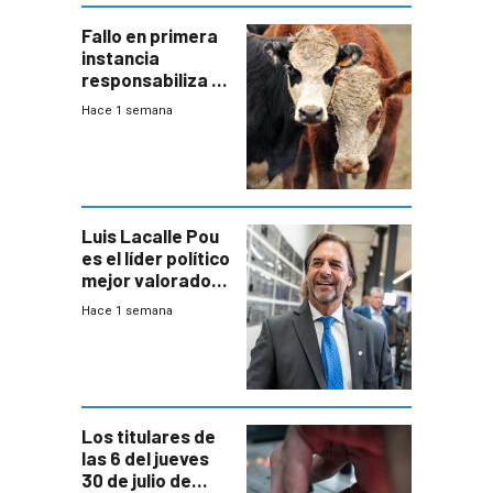
Fallo en primera
instancia
responsabiliza al
Estado por falta
Hace 1 semana
de controles en
República
Ganadera
Luis Lacalle Pou
es el líder político
mejor valorado
del país, según
Hace 1 semana
encuesta de
Equipos
Consultores
Los titulares de
las 6 del jueves
30 de julio de