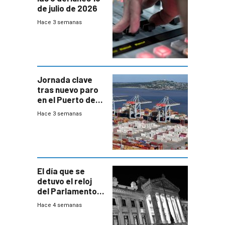
de julio de 2026
Hace 3 semanas
Jornada clave
tras nuevo paro
en el Puerto de
Montevideo
Hace 3 semanas
El día que se
detuvo el reloj
del Parlamento
para negociar
Hace 4 semanas
una Rendición de
Cuentas