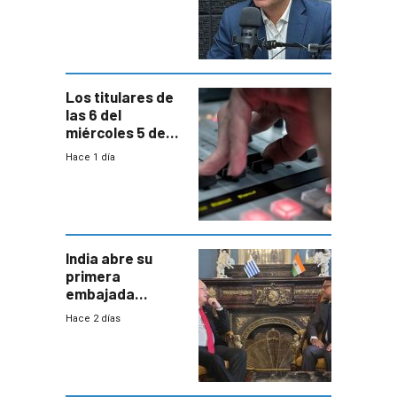
reducción de la
semana laboral”
Los titulares de
las 6 del
miércoles 5 de
agosto de 2026
Hace 1 día
India abre su
primera
embajada
residente en
Hace 2 días
Uruguay y crecen
las expectativas
por un vínculo
comercial con