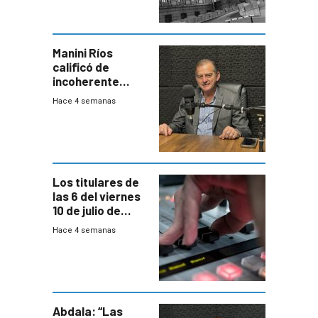
Manini Ríos
calificó de
incoherente
decisión de
Hace 4 semanas
Coalición de no
votar Rendición
en general
Los titulares de
las 6 del viernes
10 de julio de
2026
Hace 4 semanas
Abdala: “Las