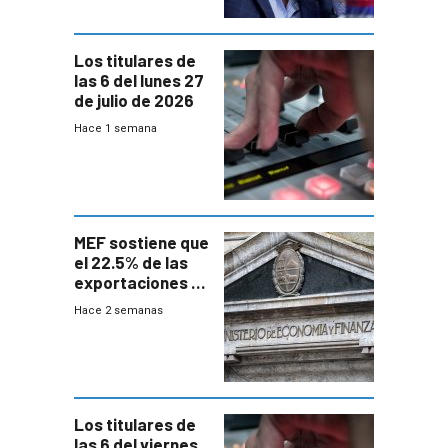
Los titulares de
las 6 del lunes 27
de julio de 2026
Hace 1 semana
MEF sostiene que
el 22.5% de las
exportaciones a
EE.UU se verán
Hace 2 semanas
afectadas por la
suba arancelaria
de Trump
Los titulares de
las 6 del viernes