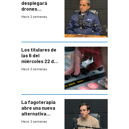
desplegará
drones
autónomos para
Hace 2 semanas
responder a
emergencias
desde agosto
Los titulares de
las 6 del
miércoles 22 de
julio de 2026
Hace 2 semanas
La fagoterapia
abre una nueva
alternativa
contra bacterias
Hace 2 semanas
resistentes: