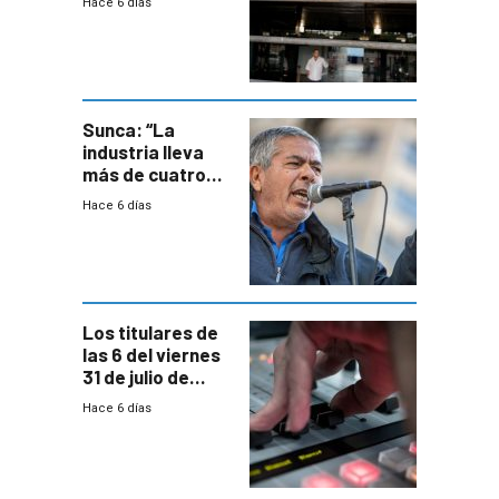
Hace 6 días
de empresas
formales en el
área
metropolitana
Sunca: “La
industria lleva
más de cuatro
meses sin
Hace 6 días
convenio
colectivo”
Los titulares de
las 6 del viernes
31 de julio de
2026
Hace 6 días