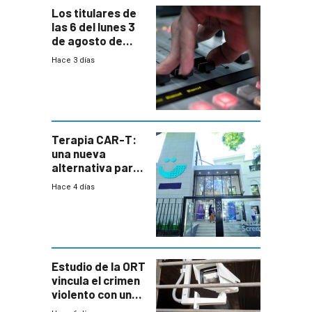
Los titulares de
las 6 del lunes 3
de agosto de
2026
Hace 3 días
Terapia CAR-T:
una nueva
alternativa para
niños y
Hace 4 días
adolescentes
con cáncer
Estudio de la ORT
vincula el crimen
violento con una
menor creación