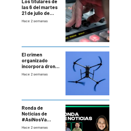
Los titulares de
las 6 del martes
21 de julio de
2026
Hace 2 semanas
El crimen
organizado
incorpora drones
y abre un nuevo
Hace 2 semanas
desafío para la
seguridad
Ronda de
Noticias de
#AsíNosVa
(20/7/26)
Hace 2 semanas