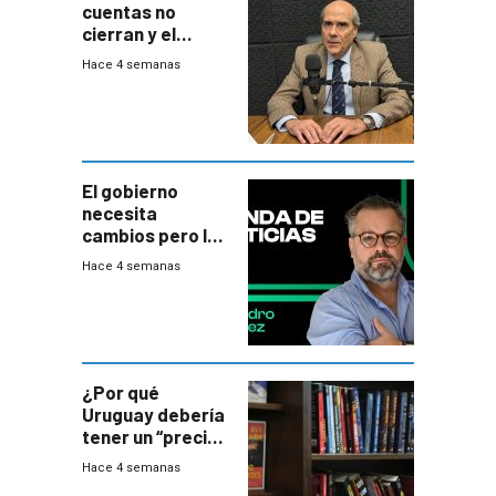
cuentas no
cierran y el
balance del
Hace 4 semanas
gobierno es
insatisfactorio”
El gobierno
necesita
cambios pero los
ministros tienen
Hace 4 semanas
mejor imagen
que el presidente
¿Por qué
Uruguay debería
tener un “precio
único” en los
Hace 4 semanas
libros que