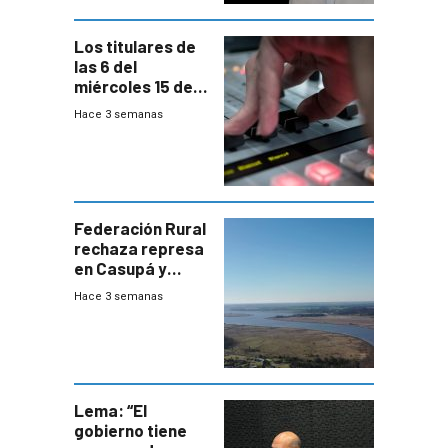
Los titulares de
las 6 del
miércoles 15 de
julio de 2026
Hace 3 semanas
Federación Rural
rechaza represa
en Casupá y
firma demanda
Hace 3 semanas
del PN
Lema: “El
gobierno tiene