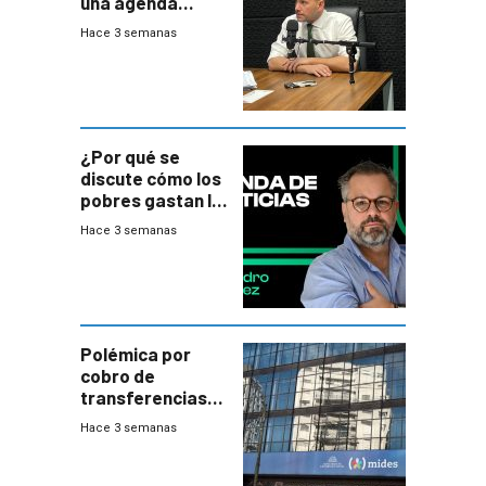
una agenda
destructiva”
Hace 3 semanas
¿Por qué se
discute cómo los
pobres gastan la
plata?
Hace 3 semanas
Polémica por
cobro de
transferencias
del Mides en
Hace 3 semanas
efectivo