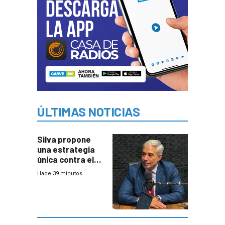
ÚLTIMAS NOTICIAS
Silva propone
una estrategia
única contra el
narcotráfico y
Hace 39 minutos
mayor
coordinación
entre Interior y
Defensa