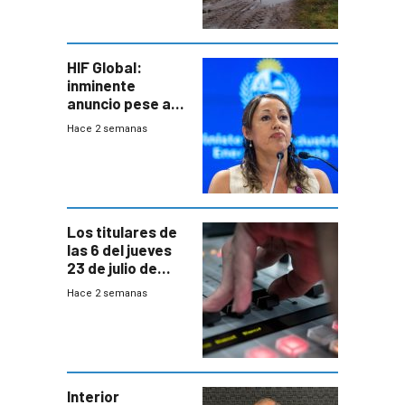
seguro
HIF Global:
inminente
anuncio pese a
declaración de
Hace 2 semanas
Cardona y
“demoras” en
acuerdo entre
empresa y
gobierno
Los titulares de
las 6 del jueves
23 de julio de
2026
Hace 2 semanas
Interior