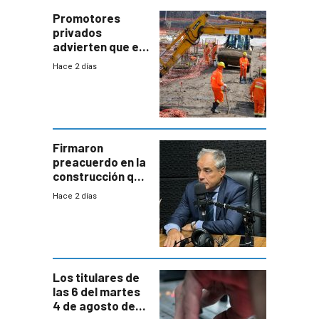
enorme
potencial
Promotores
privados
advierten que el
nuevo convenio
Hace 2 días
de la
construcción
aumentará
costos y obligará
a revisar
proyectos
Firmaron
preacuerdo en la
construcción que
comprende
Hace 2 días
reducción
paulatina de
carga horaria
Los titulares de
las 6 del martes
4 de agosto de