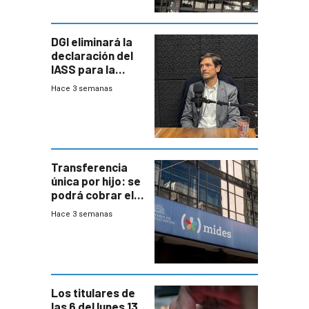
DGI eliminará la
declaración del
IASS para la
mayoría de los
Hace 3 semanas
jubilados
Transferencia
única por hijo: se
podrá cobrar el
100% en efectivo
Hace 3 semanas
y no habrá
trazabilidad del
Mides
Los titulares de
las 6 del lunes 13