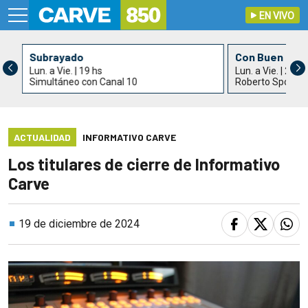
EN VIVO
Subrayado
Con Buen Gus
Lun. a Vie. | 19 hs
Lun. a Vie. | 21 h
Simultáneo con Canal 10
Roberto Spotur
ACTUALIDAD
INFORMATIVO CARVE
Los titulares de cierre de Informativo
Carve
19 de diciembre de 2024