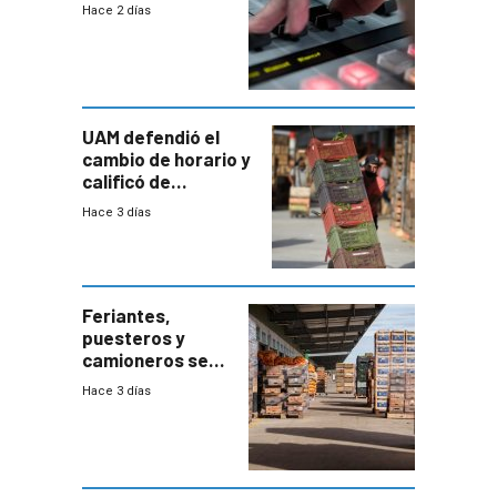
2026
Hace 2 días
UAM defendió el
cambio de horario y
calificó de
“desproporcionado”
Hace 3 días
el bloqueo de
accesos
Feriantes,
puesteros y
camioneros se
movilizaron en
Hace 3 días
rechazo a
cambios de
horario en UAM