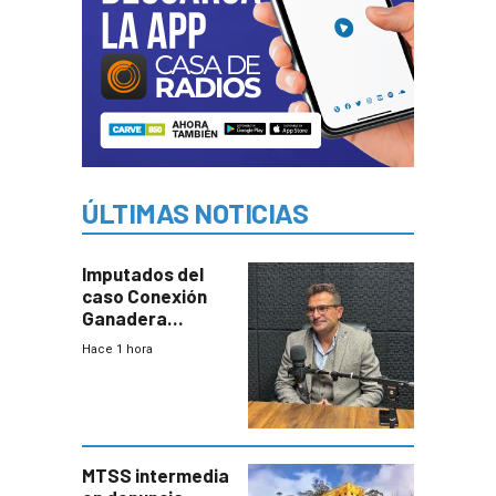
ÚLTIMAS NOTICIAS
Imputados del
caso Conexión
Ganadera
seguirán en
Hace 1 hora
prisión hasta
febrero del 2027
MTSS intermedia