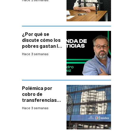
Hace 3 semanas
¿Por qué se
discute cómo los
pobres gastan la
plata?
Hace 3 semanas
Polémica por
cobro de
transferencias
del Mides en
Hace 3 semanas
efectivo