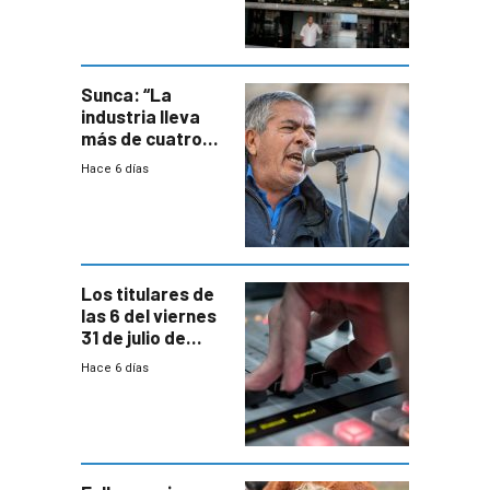
formales en el
área
metropolitana
Sunca: “La
industria lleva
más de cuatro
meses sin
Hace 6 días
convenio
colectivo”
Los titulares de
las 6 del viernes
31 de julio de
2026
Hace 6 días