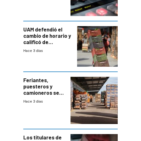
UAM defendió el
cambio de horario y
calificó de
“desproporcionado”
Hace 3 días
el bloqueo de
accesos
Feriantes,
puesteros y
camioneros se
movilizaron en
Hace 3 días
rechazo a
cambios de
horario en UAM
Los titulares de