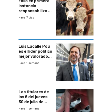
Fallo en primera
instancia
responsabiliza al
Estado por falta
Hace 7 días
de controles en
República
Ganadera
Luis Lacalle Pou
es el líder político
mejor valorado
del país, según
Hace 1 semana
encuesta de
Equipos
Consultores
Los titulares de
las 6 del jueves
30 de julio de
2026
Hace 1 semana