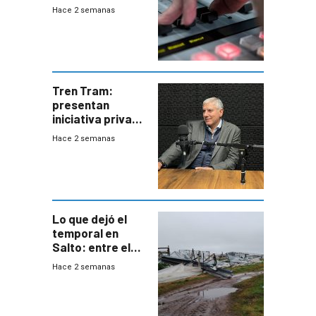
2026
Hace 2 semanas
Tren Tram:
presentan
iniciativa privada
para una red de
Hace 2 semanas
cinco líneas en el
área
metropolitana
Lo que dejó el
temporal en
Salto: entre el
impacto
Hace 2 semanas
emocional y las
pérdidas sin
seguro