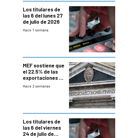
Los titulares de
las 6 del lunes 27
de julio de 2026
Hace 1 semana
MEF sostiene que
el 22.5% de las
exportaciones a
EE.UU se verán
Hace 2 semanas
afectadas por la
suba arancelaria
de Trump
Los titulares de
las 6 del viernes
24 de julio de