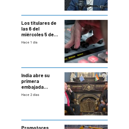
Los titulares de
las 6 del
miércoles 5 de
agosto de 2026
Hace 1 día
India abre su
primera
embajada
residente en
Hace 2 días
Uruguay y crecen
las expectativas
por un vínculo
comercial con
enorme
potencial
Promotores