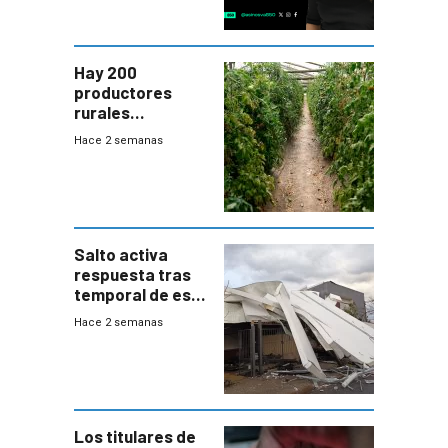
Hay 200
productores
rurales
afectados tras
Hace 2 semanas
temporal en zona
de Salto
Salto activa
respuesta tras
temporal de este
sábado con
Hace 2 semanas
destrozos e
impacto a la
granja
Los titulares de