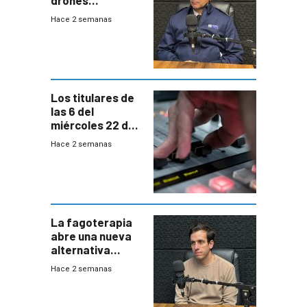
autónomos para
Hace 2 semanas
responder a
emergencias
desde agosto
Los titulares de
las 6 del
miércoles 22 de
julio de 2026
Hace 2 semanas
La fagoterapia
abre una nueva
alternativa
contra bacterias
Hace 2 semanas
resistentes:
Uruguay
exportará a Chile