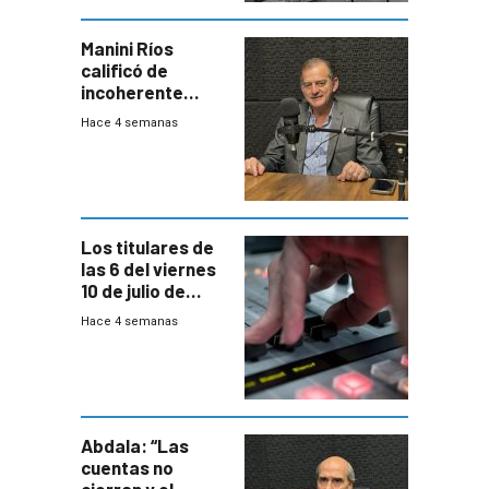
Manini Ríos
calificó de
incoherente
decisión de
Hace 4 semanas
Coalición de no
votar Rendición
en general
Los titulares de
las 6 del viernes
10 de julio de
2026
Hace 4 semanas
Abdala: “Las
cuentas no
cierran y el