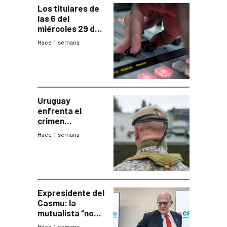
Los titulares de
las 6 del
miércoles 29 de
julio de 2026
Hace 1 semana
Uruguay
enfrenta el
crimen
organizado con
Hace 1 semana
capacidades “de
otra época”,
aseguró
especialista en
seguridad
Expresidente del
Casmu: la
mutualista “no
está para pagar”