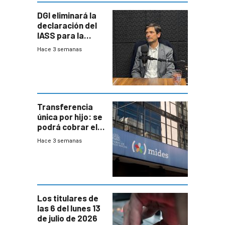
DGI eliminará la
declaración del
IASS para la
mayoría de los
Hace 3 semanas
jubilados
Transferencia
única por hijo: se
podrá cobrar el
100% en efectivo
Hace 3 semanas
y no habrá
trazabilidad del
Mides
Los titulares de
las 6 del lunes 13
de julio de 2026