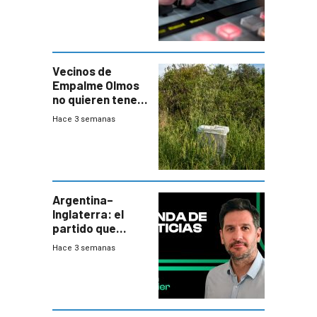
Vecinos de
Empalme Olmos
no quieren tener
cerca una planta
Hace 3 semanas
de tratamiento
de residuos e
impulsan
plebiscito
departamental
Argentina–
Inglaterra: el
partido que
nunca termina
Hace 3 semanas