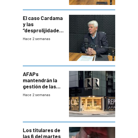
terapia
innovadora
El caso Cardama
y las
“desprolijidades”
que la
Hace 2 semanas
investigadora ha
encontrado
AFAPs
mantendrán la
gestión de las
cuentas
Hace 2 semanas
individuales
Los titulares de
las 6 del martes