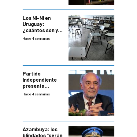
Los Ni-Ni en
Uruguay:
¿cuántos son y
en dónde están?
Hace 4 semanas
Partido
Independiente
presenta
demanda civil
Hace 4 semanas
para intentar
frenar Casupá
Azambuya: los
blindados “serán