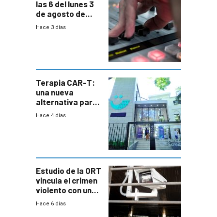
las 6 del lunes 3
de agosto de
2026
Hace 3 días
Terapia CAR-T:
una nueva
alternativa para
niños y
Hace 4 días
adolescentes
con cáncer
Estudio de la ORT
vincula el crimen
violento con una
menor creación
Hace 6 días
de empresas