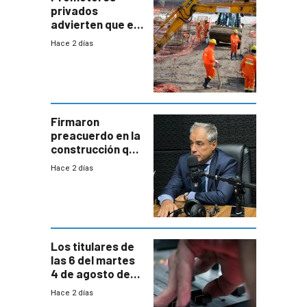
privados
advierten que el
nuevo convenio
Hace 2 días
de la
construcción
aumentará
costos y obligará
a revisar
proyectos
Firmaron
preacuerdo en la
construcción que
comprende
Hace 2 días
reducción
paulatina de
carga horaria
Los titulares de
las 6 del martes
4 de agosto de
2026
Hace 2 días