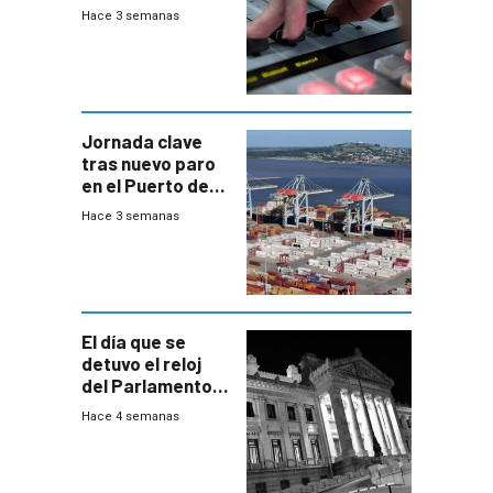
Hace 3 semanas
Jornada clave
tras nuevo paro
en el Puerto de
Montevideo
Hace 3 semanas
El día que se
detuvo el reloj
del Parlamento
para negociar
Hace 4 semanas
una Rendición de
Cuentas