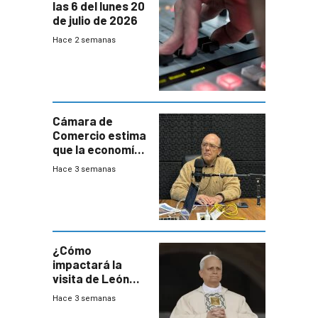
las 6 del lunes 20
de julio de 2026
Hace 2 semanas
Cámara de
Comercio estima
que la economía
crecerá 1,6%
Hace 3 semanas
este año, pero
advierte una
desaceleración
del consumo
¿Cómo
impactará la
visita de León
XIV a Uruguay?
Hace 3 semanas