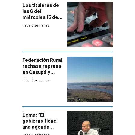
Los titulares de
las 6 del
miércoles 15 de
julio de 2026
Hace 3 semanas
Federación Rural
rechaza represa
en Casupá y
firma demanda
Hace 3 semanas
del PN
Lema: “El
gobierno tiene
una agenda
destructiva”