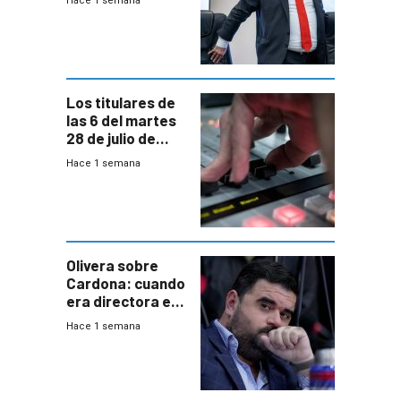
Hace 1 semana
a interventores
“amigos del
gobierno”
Los titulares de
las 6 del martes
28 de julio de
2026
Hace 1 semana
Olivera sobre
Cardona: cuando
era directora en
UTE “no era muy
Hace 1 semana
afín” a HIF Global