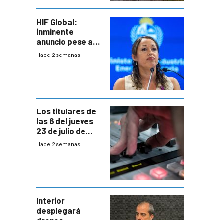
HIF Global:
inminente
anuncio pese a
declaración de
Hace 2 semanas
Cardona y
“demoras” en
acuerdo entre
empresa y
gobierno
Los titulares de
las 6 del jueves
23 de julio de
2026
Hace 2 semanas
Interior
desplegará
drones