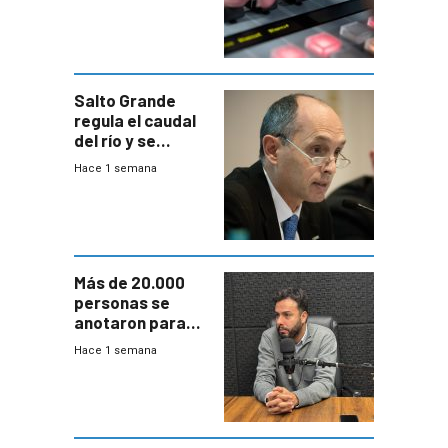
Salto Grande
regula el caudal
del río y se
prepara para un
Hace 1 semana
escenario de
fuertes crecidas
Más de 20.000
personas se
anotaron para
las pruebas
Hace 1 semana
Acredita que la
ANEP impulsa
para terminar
Bachillerato