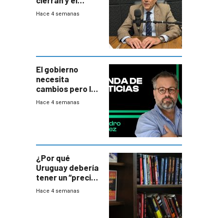
balance del
Hace 4 semanas
gobierno es
insatisfactorio”
El gobierno
necesita
cambios pero los
ministros tienen
Hace 4 semanas
mejor imagen
que el presidente
¿Por qué
Uruguay debería
tener un “precio
único” en los
Hace 4 semanas
libros que
permita “salvar”
a los libreros?