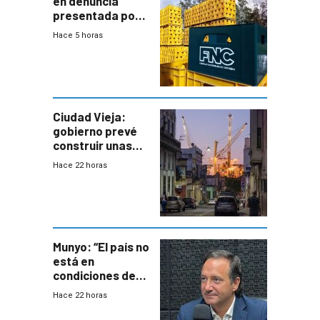
en denuncia
presentada por
FNC contra
Hace 5 horas
sindicato
Ciudad Vieja:
gobierno prevé
construir unas
mil viviendas en
Hace 22 horas
un plan de
repoblamiento,
entre siete y
ocho años
Munyo: “El país no
está en
condiciones de
enfrentar una
Hace 22 horas
reducción de la
semana laboral”