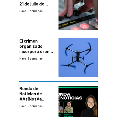
21 de julio de
2026
Hace 2 semanas
El crimen
organizado
incorpora drones
y abre un nuevo
Hace 2 semanas
desafío para la
seguridad
Ronda de
Noticias de
#AsíNosVa
(20/7/26)
Hace 2 semanas