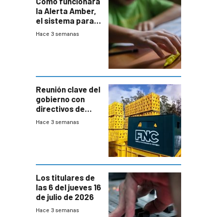
Cómo funcionará
la Alerta Amber,
el sistema para
la búsqueda
Hace 3 semanas
temprana de
menores
ausentes
Reunión clave del
gobierno con
directivos de
Fábricas
Hace 3 semanas
Nacionales de
Cervezas
Los titulares de
las 6 del jueves 16
de julio de 2026
Hace 3 semanas