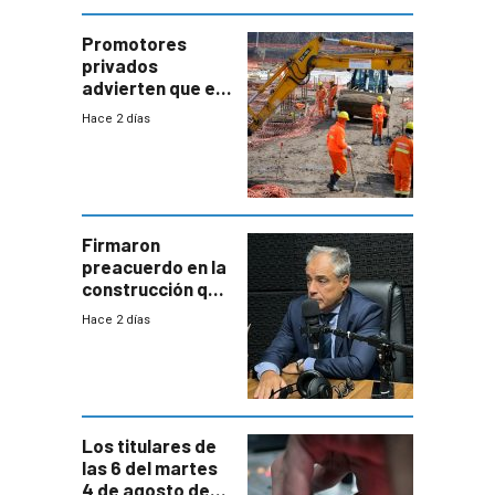
enorme
potencial
Promotores
privados
advierten que el
nuevo convenio
Hace 2 días
de la
construcción
aumentará
costos y obligará
a revisar
proyectos
Firmaron
preacuerdo en la
construcción que
comprende
Hace 2 días
reducción
paulatina de
carga horaria
Los titulares de
las 6 del martes
4 de agosto de