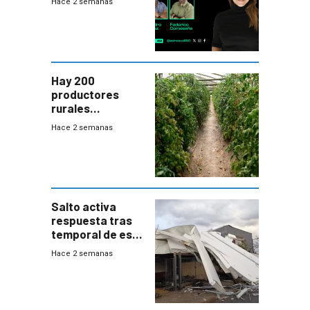
Hace 2 semanas
Hay 200
productores
rurales
afectados tras
Hace 2 semanas
temporal en zona
de Salto
Salto activa
respuesta tras
temporal de este
sábado con
Hace 2 semanas
destrozos e
impacto a la
granja