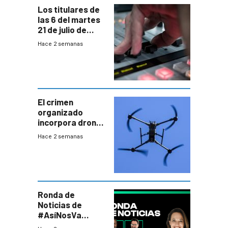
Los titulares de
las 6 del martes
21 de julio de
2026
Hace 2 semanas
El crimen
organizado
incorpora drones
y abre un nuevo
Hace 2 semanas
desafío para la
seguridad
Ronda de
Noticias de
#AsíNosVa
(20/7/26)