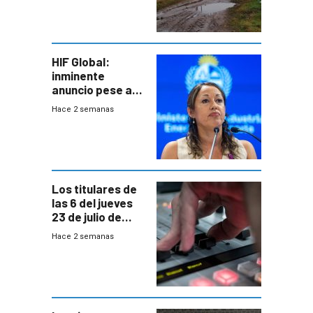
pérdidas sin
seguro
HIF Global:
inminente
anuncio pese a
declaración de
Hace 2 semanas
Cardona y
“demoras” en
acuerdo entre
empresa y
gobierno
Los titulares de
las 6 del jueves
23 de julio de
2026
Hace 2 semanas