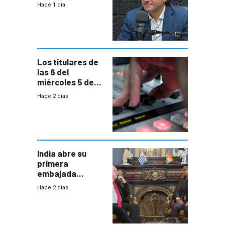
enfrentar una
Hace 1 día
reducción de la
semana laboral”
Los titulares de
las 6 del
miércoles 5 de
agosto de 2026
Hace 2 días
India abre su
primera
embajada
residente en
Hace 2 días
Uruguay y crecen
las expectativas
por un vínculo
comercial con