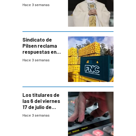
XIV a Uruguay?
Hace 3 semanas
Sindicato de
Pilsen reclama
respuestas en
medio de
Hace 3 semanas
conversaciones
entre el gobierno
y FNC
Los titulares de
las 6 del viernes
17 de julio de
2026
Hace 3 semanas