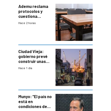
Ademu reclama
protocolos y
cuestiona
demora de
Hace 2 horas
Primaria ante
docente con
antecedentes de
violencia
Ciudad Vieja:
gobierno prevé
construir unas
mil viviendas en
Hace 1 día
un plan de
repoblamiento,
entre siete y
ocho años
Munyo: “El país no
está en
condiciones de