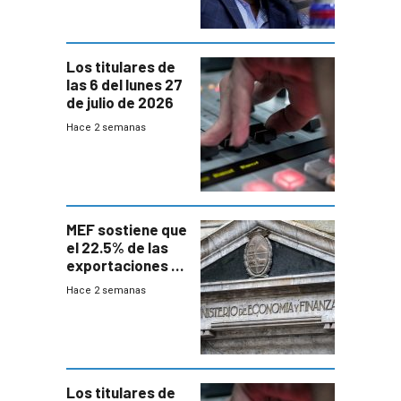
Los titulares de
las 6 del lunes 27
de julio de 2026
Hace 2 semanas
MEF sostiene que
el 22.5% de las
exportaciones a
EE.UU se verán
Hace 2 semanas
afectadas por la
suba arancelaria
de Trump
Los titulares de