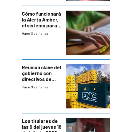
Cómo funcionará
la Alerta Amber,
el sistema para
la búsqueda
Hace 3 semanas
temprana de
menores
ausentes
Reunión clave del
gobierno con
directivos de
Fábricas
Hace 3 semanas
Nacionales de
Cervezas
Los titulares de
las 6 del jueves 16