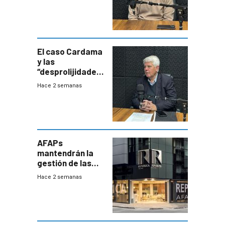
resistentes:
Uruguay
exportará a Chile
terapia
innovadora
El caso Cardama
y las
“desprolijidades”
que la
Hace 2 semanas
investigadora ha
encontrado
AFAPs
mantendrán la
gestión de las
cuentas
Hace 2 semanas
individuales