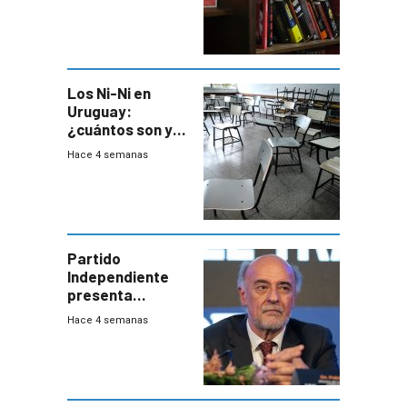
libros que
permita “salvar”
a los libreros?
Los Ni-Ni en
Uruguay:
¿cuántos son y
en dónde están?
Hace 4 semanas
Partido
Independiente
presenta
demanda civil
Hace 4 semanas
para intentar
frenar Casupá