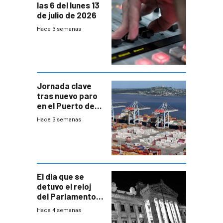
las 6 del lunes 13
de julio de 2026
Hace 3 semanas
Jornada clave
tras nuevo paro
en el Puerto de
Montevideo
Hace 3 semanas
El día que se
detuvo el reloj
del Parlamento
para negociar
Hace 4 semanas
una Rendición de