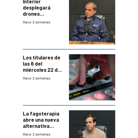
Interior
desplegará
drones
autónomos para
Hace 2 semanas
responder a
emergencias
desde agosto
Los titulares de
las 6 del
miércoles 22 de
julio de 2026
Hace 2 semanas
La fagoterapia
abre una nueva
alternativa
contra bacterias
Hace 2 semanas