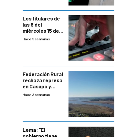
Los titulares de
las 6 del
miércoles 15 de
julio de 2026
Hace 3 semanas
Federación Rural
rechaza represa
en Casupá y
firma demanda
Hace 3 semanas
del PN
Lema: “El
gobierno tiene