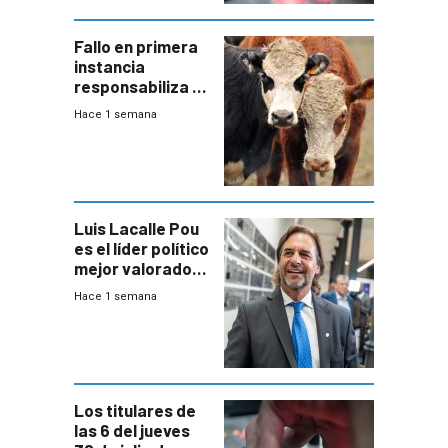
Fallo en primera
instancia
responsabiliza al
Estado por falta
Hace 1 semana
de controles en
República
Ganadera
Luis Lacalle Pou
es el líder político
mejor valorado
del país, según
Hace 1 semana
encuesta de
Equipos
Consultores
Los titulares de
las 6 del jueves