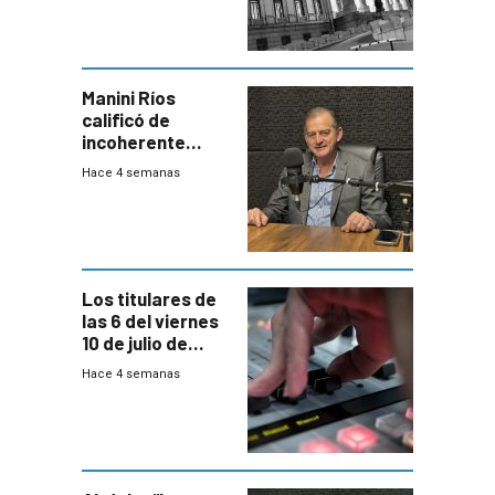
Cuentas
Manini Ríos
calificó de
incoherente
decisión de
Hace 4 semanas
Coalición de no
votar Rendición
en general
Los titulares de
las 6 del viernes
10 de julio de
2026
Hace 4 semanas