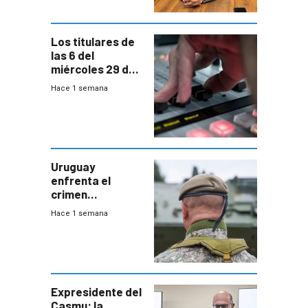
Bachillerato
Los titulares de
las 6 del
miércoles 29 de
julio de 2026
Hace 1 semana
Uruguay
enfrenta el
crimen
organizado con
Hace 1 semana
capacidades “de
otra época”,
aseguró
especialista en
seguridad
Expresidente del
Casmu: la