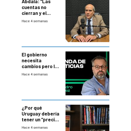
Abdala: “Las
cuentas no
cierran y el
balance del
Hace 4 semanas
gobierno es
insatisfactorio”
El gobierno
necesita
cambios pero los
ministros tienen
Hace 4 semanas
mejor imagen
que el presidente
¿Por qué
Uruguay debería
tener un “precio
único” en los
Hace 4 semanas