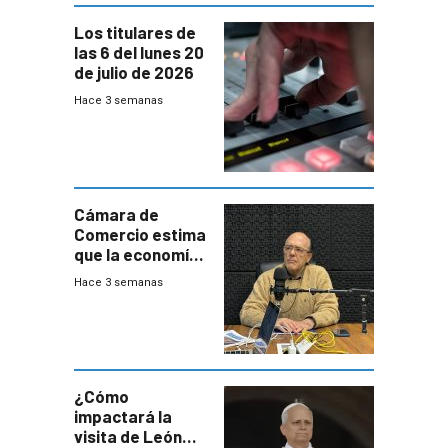
Los titulares de
las 6 del lunes 20
de julio de 2026
Hace 3 semanas
Cámara de
Comercio estima
que la economía
crecerá 1,6%
Hace 3 semanas
este año, pero
advierte una
desaceleración
del consumo
¿Cómo
impactará la
visita de León