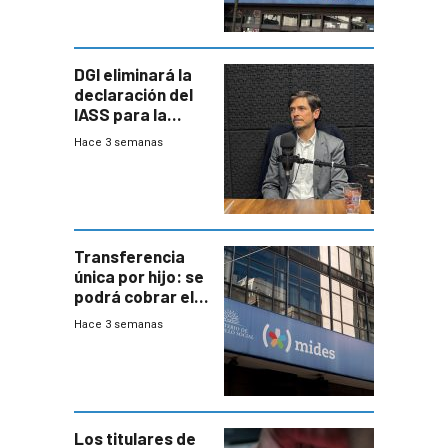
DGI eliminará la
declaración del
IASS para la
mayoría de los
Hace 3 semanas
jubilados
Transferencia
única por hijo: se
podrá cobrar el
100% en efectivo
Hace 3 semanas
y no habrá
trazabilidad del
Mides
Los titulares de