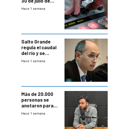
30 de julio de
2026
Hace 1 semana
Salto Grande
regula el caudal
del río y se
prepara para un
Hace 1 semana
escenario de
fuertes crecidas
Más de 20.000
personas se
anotaron para
las pruebas
Hace 1 semana
Acredita que la
ANEP impulsa
para terminar