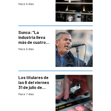
menor creación
Hace 6 días
de empresas
formales en el
área
metropolitana
Sunca: “La
industria lleva
más de cuatro
meses sin
Hace 6 días
convenio
colectivo”
Los titulares de
las 6 del viernes
31 de julio de
2026
Hace 7 días