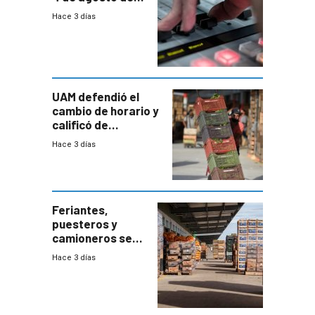
2026
Hace 3 días
UAM defendió el
cambio de horario y
calificó de
“desproporcionado”
Hace 3 días
el bloqueo de
accesos
Feriantes,
puesteros y
camioneros se
movilizaron en
Hace 3 días
rechazo a
cambios de
horario en UAM