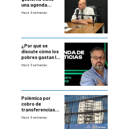
una agenda
destructiva”
Hace 3 semanas
¿Por qué se
discute cómo los
pobres gastan la
plata?
Hace 3 semanas
Polémica por
cobro de
transferencias
del Mides en
Hace 3 semanas
efectivo