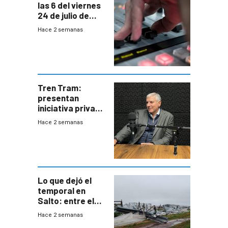
las 6 del viernes
24 de julio de
2026
Hace 2 semanas
Tren Tram:
presentan
iniciativa privada
para una red de
Hace 2 semanas
cinco líneas en el
área
metropolitana
Lo que dejó el
temporal en
Salto: entre el
impacto
Hace 2 semanas
emocional y las