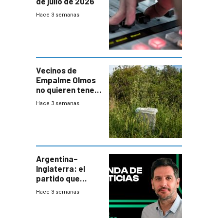
de julio de 2026
Hace 3 semanas
Vecinos de
Empalme Olmos
no quieren tener
cerca una planta
Hace 3 semanas
de tratamiento
de residuos e
impulsan
plebiscito
departamental
Argentina–
Inglaterra: el
partido que
nunca termina
Hace 3 semanas