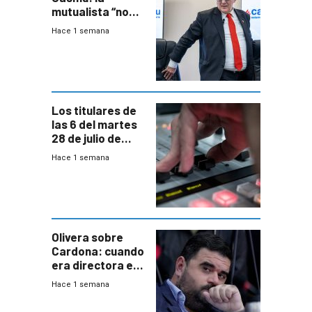
mutualista “no
está para pagar”
Hace 1 semana
a interventores
“amigos del
gobierno”
Los titulares de
las 6 del martes
28 de julio de
2026
Hace 1 semana
Olivera sobre
Cardona: cuando
era directora en
UTE “no era muy
Hace 1 semana
afín” a HIF Global