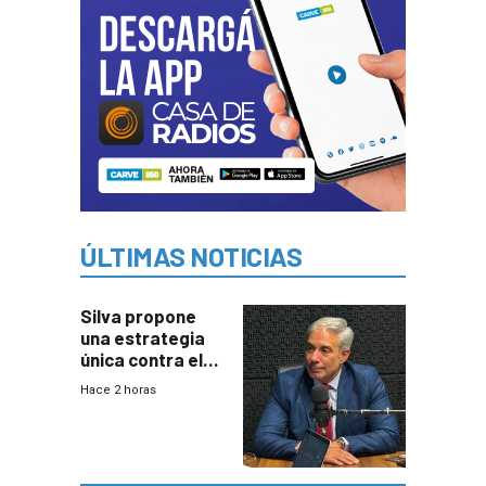
ÚLTIMAS NOTICIAS
Silva propone
una estrategia
única contra el
narcotráfico y
Hace 2 horas
mayor
coordinación
entre Interior y
Defensa