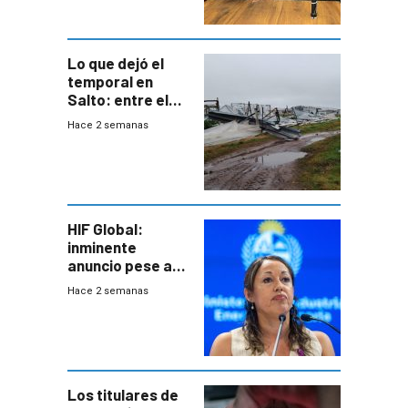
metropolitana
Lo que dejó el
temporal en
Salto: entre el
impacto
Hace 2 semanas
emocional y las
pérdidas sin
seguro
HIF Global:
inminente
anuncio pese a
declaración de
Hace 2 semanas
Cardona y
“demoras” en
acuerdo entre
empresa y
gobierno
Los titulares de