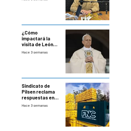
este año, pero
advierte una
desaceleración
del consumo
¿Cómo
impactará la
visita de León
XIV a Uruguay?
Hace 3 semanas
Sindicato de
Pilsen reclama
respuestas en
medio de
Hace 3 semanas
conversaciones
entre el gobierno
y FNC