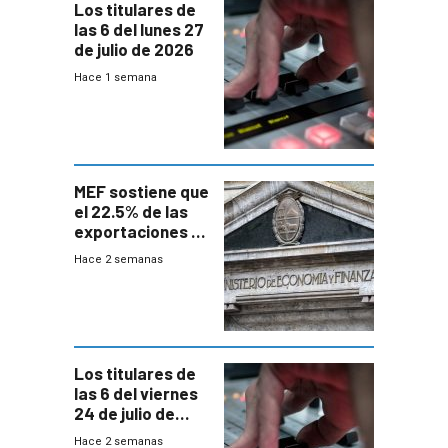
Los titulares de
las 6 del lunes 27
de julio de 2026
Hace 1 semana
MEF sostiene que
el 22.5% de las
exportaciones a
EE.UU se verán
Hace 2 semanas
afectadas por la
suba arancelaria
de Trump
Los titulares de
las 6 del viernes
24 de julio de
2026
Hace 2 semanas