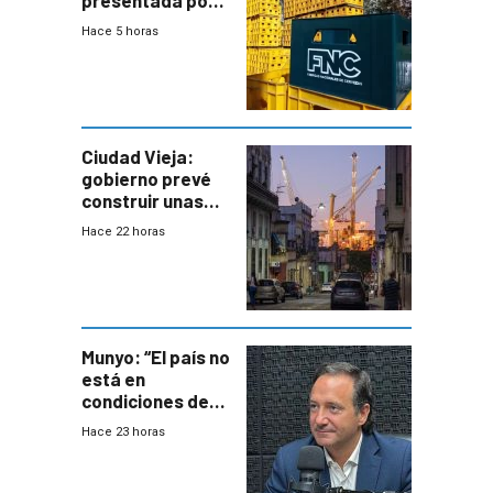
presentada por
FNC contra
Hace 5 horas
sindicato
Ciudad Vieja:
gobierno prevé
construir unas
mil viviendas en
Hace 22 horas
un plan de
repoblamiento,
entre siete y
ocho años
Munyo: “El país no
está en
condiciones de
enfrentar una
Hace 23 horas
reducción de la
semana laboral”