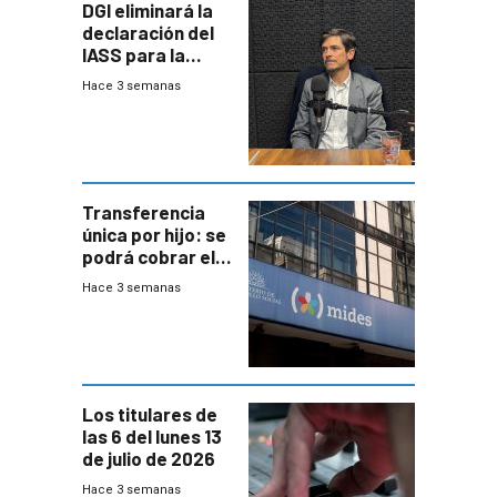
DGI eliminará la
declaración del
IASS para la
mayoría de los
Hace 3 semanas
jubilados
Transferencia
única por hijo: se
podrá cobrar el
100% en efectivo
Hace 3 semanas
y no habrá
trazabilidad del
Mides
Los titulares de
las 6 del lunes 13
de julio de 2026
Hace 3 semanas