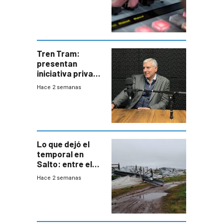
Tren Tram:
presentan
iniciativa privada
para una red de
Hace 2 semanas
cinco líneas en el
área
metropolitana
Lo que dejó el
temporal en
Salto: entre el
impacto
Hace 2 semanas
emocional y las
pérdidas sin
seguro