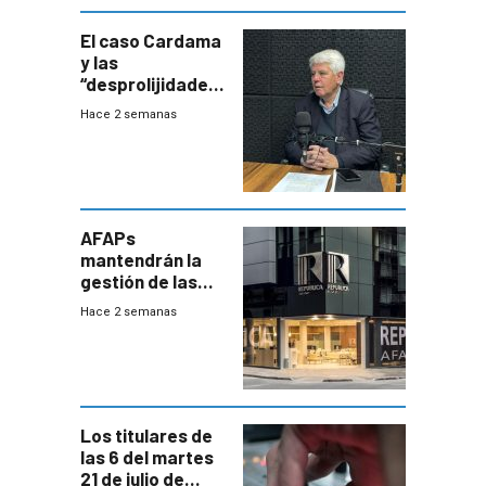
innovadora
El caso Cardama
y las
“desprolijidades”
que la
Hace 2 semanas
investigadora ha
encontrado
AFAPs
mantendrán la
gestión de las
cuentas
Hace 2 semanas
individuales
Los titulares de
las 6 del martes
21 de julio de