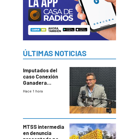
ÚLTIMAS NOTICIAS
Imputados del
caso Conexión
Ganadera
seguirán en
Hace 1 hora
prisión hasta
febrero del 2027
MTSS intermedia
en denuncia