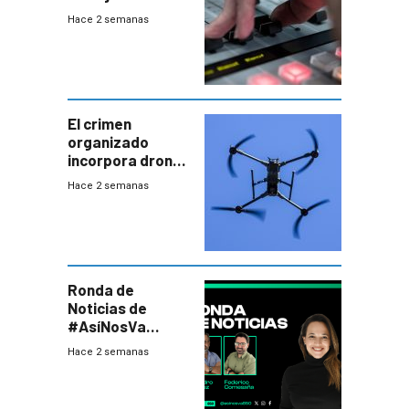
2026
Hace 2 semanas
El crimen
organizado
incorpora drones
y abre un nuevo
Hace 2 semanas
desafío para la
seguridad
Ronda de
Noticias de
#AsíNosVa
(20/7/26)
Hace 2 semanas