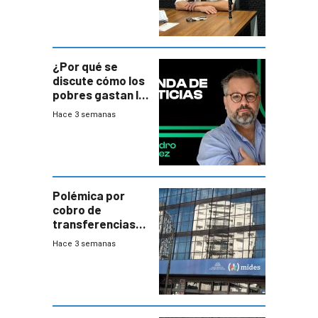
¿Por qué se
discute cómo los
pobres gastan la
plata?
Hace 3 semanas
Polémica por
cobro de
transferencias
del Mides en
Hace 3 semanas
efectivo