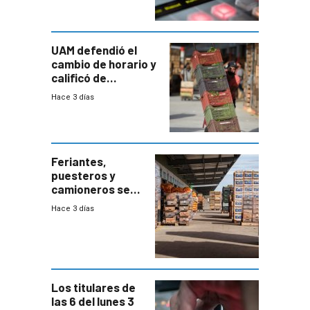
UAM defendió el
cambio de horario y
calificó de
“desproporcionado”
Hace 3 días
el bloqueo de
accesos
Feriantes,
puesteros y
camioneros se
movilizaron en
Hace 3 días
rechazo a
cambios de
horario en UAM
Los titulares de
las 6 del lunes 3