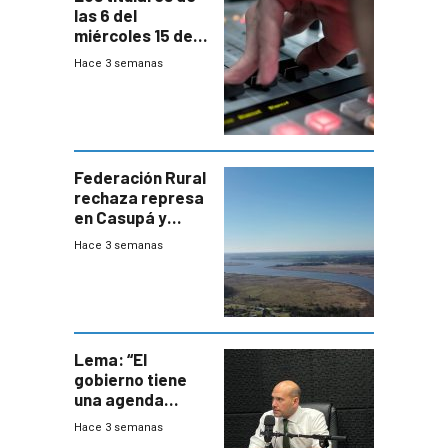
las 6 del
miércoles 15 de
julio de 2026
Hace 3 semanas
Federación Rural
rechaza represa
en Casupá y
firma demanda
Hace 3 semanas
del PN
Lema: “El
gobierno tiene
una agenda
destructiva”
Hace 3 semanas