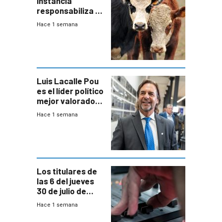
instancia
responsabiliza al
Estado por falta
Hace 1 semana
de controles en
República
Ganadera
Luis Lacalle Pou
es el líder político
mejor valorado
del país, según
Hace 1 semana
encuesta de
Equipos
Consultores
Los titulares de
las 6 del jueves
30 de julio de
2026
Hace 1 semana