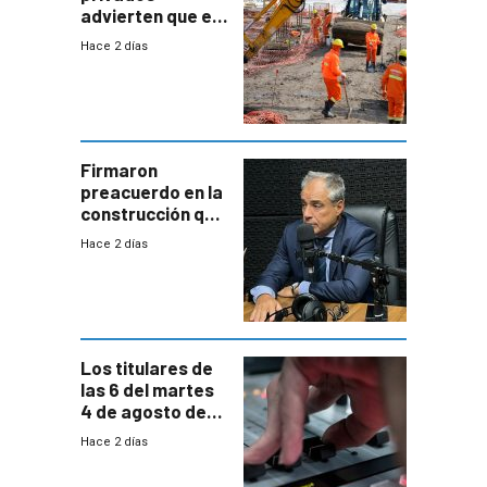
advierten que el
nuevo convenio
Hace 2 días
de la
construcción
aumentará
costos y obligará
a revisar
proyectos
Firmaron
preacuerdo en la
construcción que
comprende
Hace 2 días
reducción
paulatina de
carga horaria
Los titulares de
las 6 del martes
4 de agosto de
2026
Hace 2 días