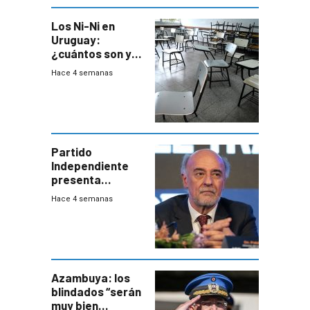
Los Ni-Ni en
Uruguay:
¿cuántos son y
en dónde están?
Hace 4 semanas
Partido
Independiente
presenta
demanda civil
Hace 4 semanas
para intentar
frenar Casupá
Azambuya: los
blindados “serán
muy bien