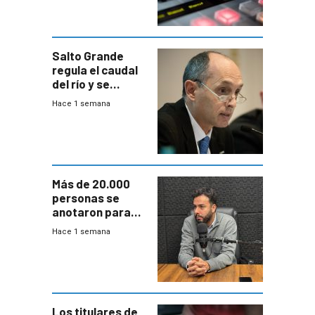
Salto Grande
regula el caudal
del río y se
prepara para un
Hace 1 semana
escenario de
fuertes crecidas
Más de 20.000
personas se
anotaron para
las pruebas
Hace 1 semana
Acredita que la
ANEP impulsa
para terminar
Bachillerato
Los titulares de