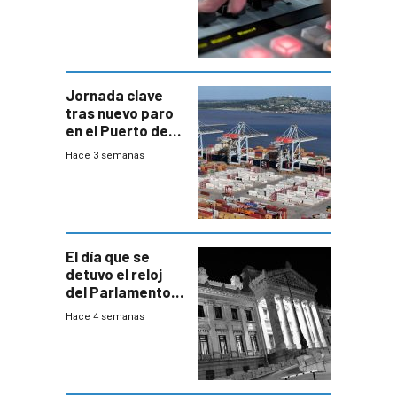
Jornada clave
tras nuevo paro
en el Puerto de
Montevideo
Hace 3 semanas
El día que se
detuvo el reloj
del Parlamento
para negociar
Hace 4 semanas
una Rendición de
Cuentas