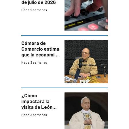
de julio de 2026
Hace 2 semanas
Cámara de
Comercio estima
que la economía
crecerá 1,6%
Hace 3 semanas
este año, pero
advierte una
desaceleración
del consumo
¿Cómo
impactará la
visita de León
XIV a Uruguay?
Hace 3 semanas