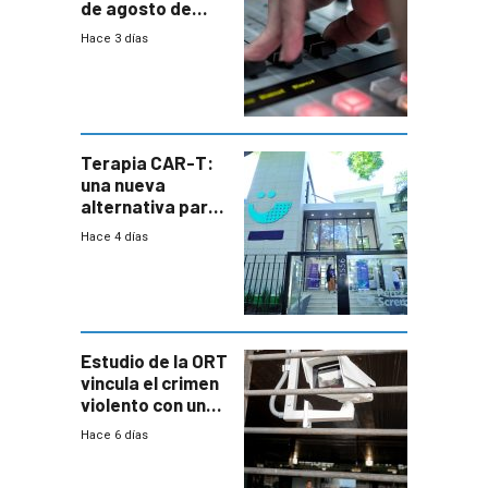
de agosto de
2026
Hace 3 días
Terapia CAR-T:
una nueva
alternativa para
niños y
Hace 4 días
adolescentes
con cáncer
Estudio de la ORT
vincula el crimen
violento con una
menor creación
Hace 6 días
de empresas
formales en el