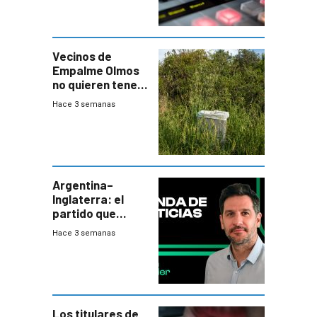
Vecinos de
Empalme Olmos
no quieren tener
cerca una planta
Hace 3 semanas
de tratamiento
de residuos e
impulsan
plebiscito
departamental
Argentina–
Inglaterra: el
partido que
nunca termina
Hace 3 semanas
Los titulares de