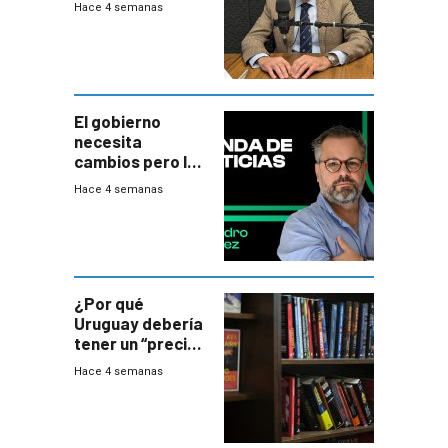
Hace 4 semanas
gobierno es
insatisfactorio”
El gobierno
necesita
cambios pero los
ministros tienen
Hace 4 semanas
mejor imagen
que el presidente
¿Por qué
Uruguay debería
tener un “precio
único” en los
Hace 4 semanas
libros que
permita “salvar”
a los libreros?