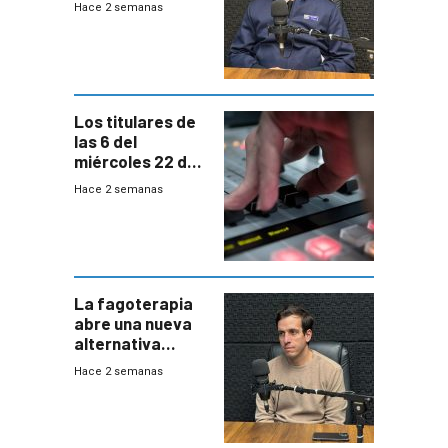
Hace 2 semanas
responder a
emergencias
desde agosto
Los titulares de
las 6 del
miércoles 22 de
julio de 2026
Hace 2 semanas
La fagoterapia
abre una nueva
alternativa
contra bacterias
Hace 2 semanas
resistentes:
Uruguay
exportará a Chile
terapia