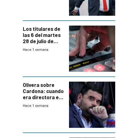
“amigos del
gobierno”
Los titulares de
las 6 del martes
28 de julio de
2026
Hace 1 semana
Olivera sobre
Cardona: cuando
era directora en
UTE “no era muy
Hace 1 semana
afín” a HIF Global