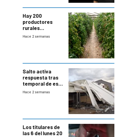
Hay 200
productores
rurales
afectados tras
Hace 2 semanas
temporal en zona
de Salto
Salto activa
respuesta tras
temporal de este
sábado con
Hace 2 semanas
destrozos e
impacto a la
granja
Los titulares de
las 6 del lunes 20