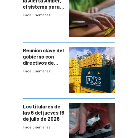
la Alerta Amber,
el sistema para
la búsqueda
Hace 3 semanas
temprana de
menores
ausentes
Reunión clave del
gobierno con
directivos de
Fábricas
Hace 3 semanas
Nacionales de
Cervezas
Los titulares de
las 6 del jueves 16
de julio de 2026
Hace 3 semanas