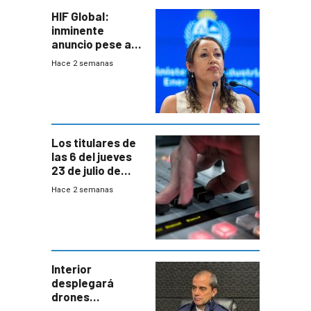
HIF Global:
inminente
anuncio pese a
declaración de
Hace 2 semanas
Cardona y
“demoras” en
acuerdo entre
empresa y
gobierno
Los titulares de
las 6 del jueves
23 de julio de
2026
Hace 2 semanas
Interior
desplegará
drones
autónomos para