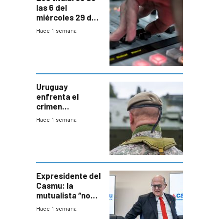
las 6 del
miércoles 29 de
julio de 2026
Hace 1 semana
Uruguay
enfrenta el
crimen
organizado con
Hace 1 semana
capacidades “de
otra época”,
aseguró
especialista en
seguridad
Expresidente del
Casmu: la
mutualista “no
está para pagar”
Hace 1 semana
a interventores