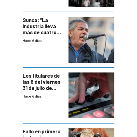
área
metropolitana
Sunca: “La
industria lleva
más de cuatro
meses sin
Hace 6 días
convenio
colectivo”
Los titulares de
las 6 del viernes
31 de julio de
2026
Hace 6 días
Fallo en primera