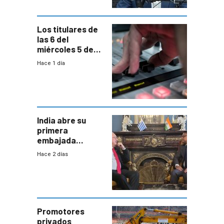
Los titulares de
las 6 del
miércoles 5 de
agosto de 2026
Hace 1 día
India abre su
primera
embajada
residente en
Hace 2 días
Uruguay y crecen
las expectativas
por un vínculo
comercial con
enorme
potencial
Promotores
privados