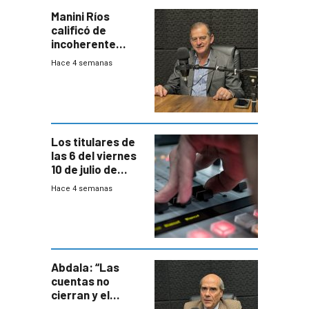
Manini Ríos
calificó de
incoherente
decisión de
Hace 4 semanas
Coalición de no
votar Rendición
en general
Los titulares de
las 6 del viernes
10 de julio de
2026
Hace 4 semanas
Abdala: “Las
cuentas no
cierran y el
balance del