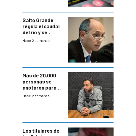
Salto Grande
regula el caudal
del río y se
prepara para un
Hace 2 semanas
escenario de
fuertes crecidas
Más de 20.000
personas se
anotaron para
las pruebas
Hace 2 semanas
Acredita que la
ANEP impulsa
para terminar
Bachillerato
Los titulares de