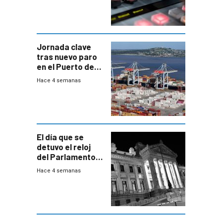
Jornada clave
tras nuevo paro
en el Puerto de
Montevideo
Hace 4 semanas
El día que se
detuvo el reloj
del Parlamento
para negociar
Hace 4 semanas
una Rendición de
Cuentas