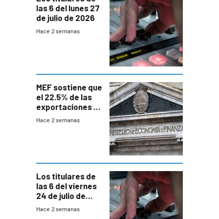
las 6 del lunes 27
de julio de 2026
Hace 2 semanas
MEF sostiene que
el 22.5% de las
exportaciones a
EE.UU se verán
Hace 2 semanas
afectadas por la
suba arancelaria
de Trump
Los titulares de
las 6 del viernes
24 de julio de
2026
Hace 2 semanas