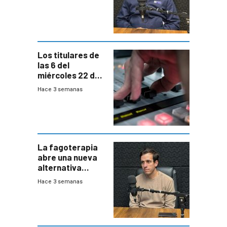
responder a
emergencias
desde agosto
Los titulares de
las 6 del
miércoles 22 de
julio de 2026
Hace 3 semanas
La fagoterapia
abre una nueva
alternativa
contra bacterias
Hace 3 semanas
resistentes:
Uruguay
exportará a Chile
terapia