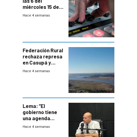
las 6 del
miércoles 15 de
julio de 2026
Hace 4 semanas
Federación Rural
rechaza represa
en Casupá y
firma demanda
Hace 4 semanas
del PN
Lema: “El
gobierno tiene
una agenda
destructiva”
Hace 4 semanas