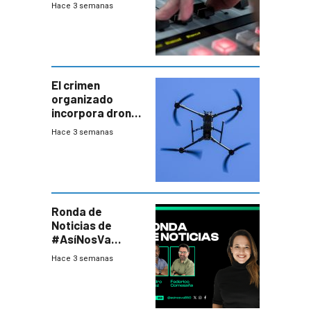
2026
Hace 3 semanas
El crimen
organizado
incorpora drones
y abre un nuevo
Hace 3 semanas
desafío para la
seguridad
Ronda de
Noticias de
#AsíNosVa
(20/7/26)
Hace 3 semanas