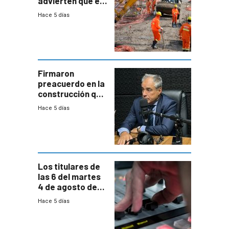
advierten que el
nuevo convenio
Hace 5 días
de la
construcción
aumentará
costos y obligará
a revisar
proyectos
Firmaron
preacuerdo en la
construcción que
comprende
Hace 5 días
reducción
paulatina de
carga horaria
Los titulares de
las 6 del martes
4 de agosto de
2026
Hace 5 días