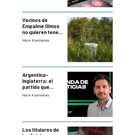
Vecinos de
Empalme Olmos
no quieren tener
cerca una planta
Hace 4 semanas
de tratamiento
de residuos e
impulsan
plebiscito
departamental
Argentina–
Inglaterra: el
partido que
nunca termina
Hace 4 semanas
Los titulares de