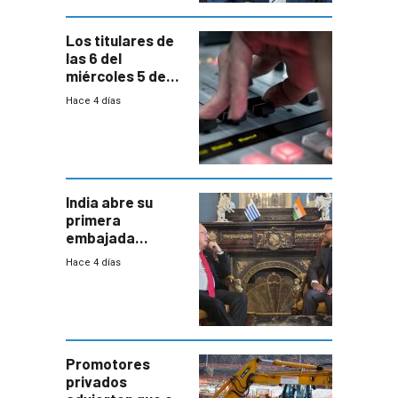
Los titulares de
las 6 del
miércoles 5 de
agosto de 2026
Hace 4 días
India abre su
primera
embajada
residente en
Hace 4 días
Uruguay y crecen
las expectativas
por un vínculo
comercial con
enorme
potencial
Promotores
privados