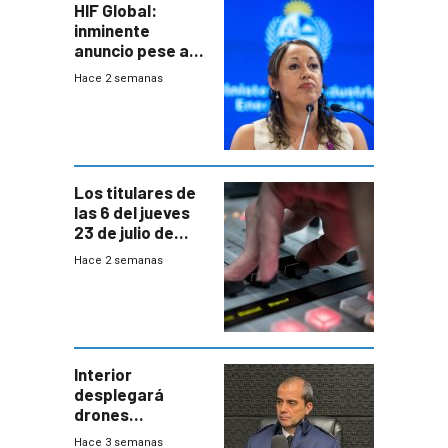
HIF Global:
inminente
anuncio pese a
declaración de
Hace 2 semanas
Cardona y
“demoras” en
acuerdo entre
empresa y
gobierno
Los titulares de
las 6 del jueves
23 de julio de
2026
Hace 2 semanas
Interior
desplegará
drones
autónomos para
Hace 3 semanas