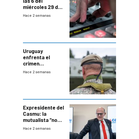
las 6 del
miércoles 29 de
julio de 2026
Hace 2 semanas
Uruguay
enfrenta el
crimen
organizado con
Hace 2 semanas
capacidades “de
otra época”,
aseguró
especialista en
seguridad
Expresidente del
Casmu: la
mutualista “no
está para pagar”
Hace 2 semanas
a interventores
“amigos del