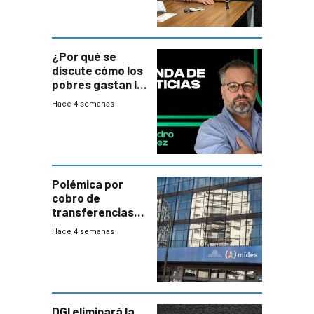
¿Por qué se
discute cómo los
pobres gastan la
plata?
Hace 4 semanas
Polémica por
cobro de
transferencias
del Mides en
Hace 4 semanas
efectivo
DGI eliminará la