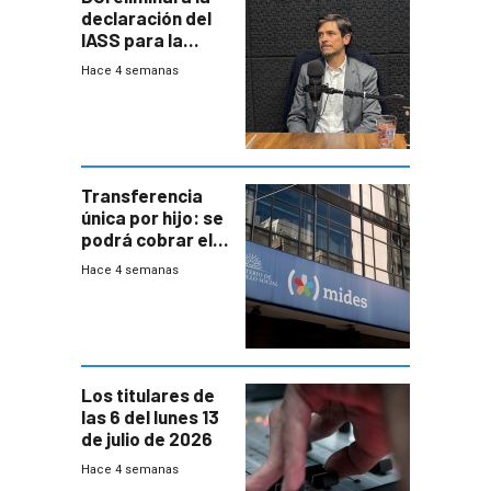
declaración del
IASS para la
mayoría de los
Hace 4 semanas
jubilados
Transferencia
única por hijo: se
podrá cobrar el
100% en efectivo
Hace 4 semanas
y no habrá
trazabilidad del
Mides
Los titulares de
las 6 del lunes 13
de julio de 2026
Hace 4 semanas