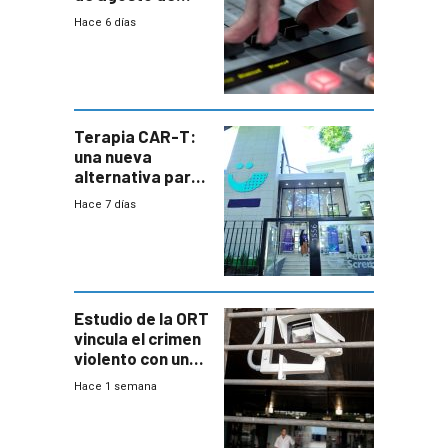
2026
Hace 6 días
Terapia CAR-T:
una nueva
alternativa para
niños y
Hace 7 días
adolescentes
con cáncer
Estudio de la ORT
vincula el crimen
violento con una
menor creación
Hace 1 semana
de empresas
formales en el
área