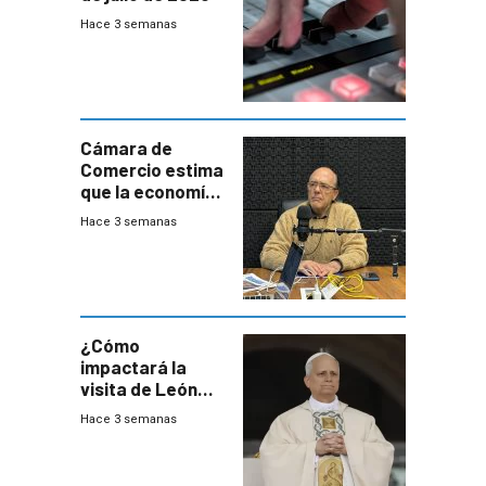
Hace 3 semanas
Cámara de
Comercio estima
que la economía
crecerá 1,6%
Hace 3 semanas
este año, pero
advierte una
desaceleración
del consumo
¿Cómo
impactará la
visita de León
XIV a Uruguay?
Hace 3 semanas