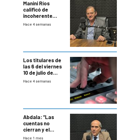
Manini Ríos
calificó de
incoherente
decisión de
Hace 4 semanas
Coalición de no
votar Rendición
en general
Los titulares de
las 6 del viernes
10 de julio de
2026
Hace 4 semanas
Abdala: “Las
cuentas no
cierran y el
balance del
Hace 1 mes