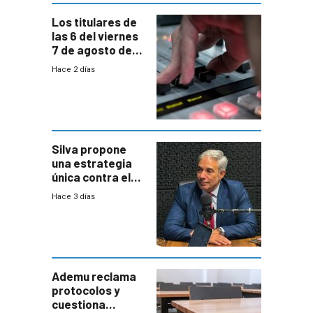
Los titulares de
las 6 del viernes
7 de agosto de
2026
Hace 2 días
Silva propone
una estrategia
única contra el
narcotráfico y
Hace 3 días
mayor
coordinación
entre Interior y
Defensa
Ademu reclama
protocolos y
cuestiona