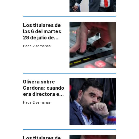
gobierno”
Los titulares de
las 6 del martes
28 de julio de
2026
Hace 2 semanas
Olivera sobre
Cardona: cuando
era directora en
UTE “no era muy
Hace 2 semanas
afín” a HIF Global
Los titulares de