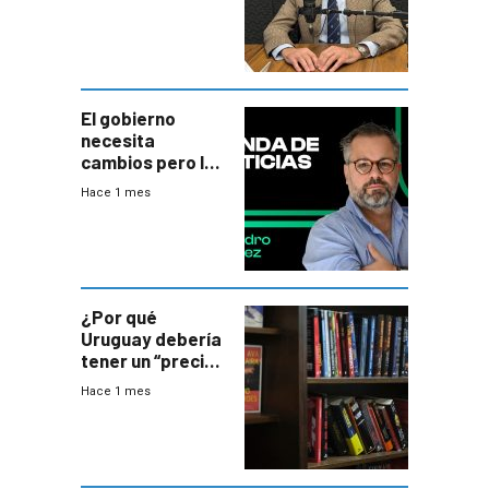
gobierno es
insatisfactorio”
El gobierno
necesita
cambios pero los
ministros tienen
Hace 1 mes
mejor imagen
que el presidente
¿Por qué
Uruguay debería
tener un “precio
único” en los
Hace 1 mes
libros que
permita “salvar”
a los libreros?