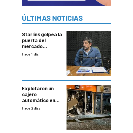
ÚLTIMAS NOTICIAS
Starlink golpea la
puerta del
mercado
uruguayo y Antel
Hace 1 día
responde:
“Quizás no sea
Antel la que
tenga que estar
con mayor
miedo”
Explotaron un
cajero
automático en
Parque Miramar;
Hace 2 días
hay 3 detenidos