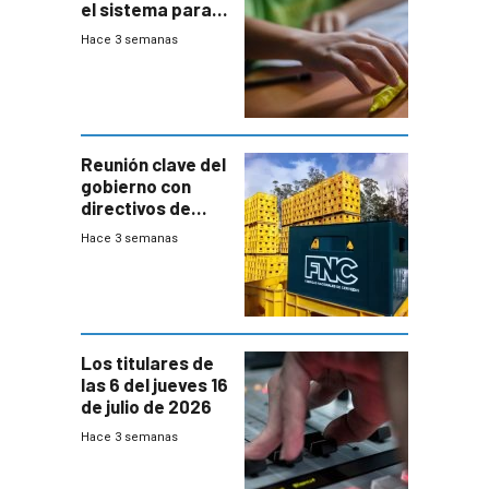
el sistema para
la búsqueda
Hace 3 semanas
temprana de
menores
ausentes
Reunión clave del
gobierno con
directivos de
Fábricas
Hace 3 semanas
Nacionales de
Cervezas
Los titulares de
las 6 del jueves 16
de julio de 2026
Hace 3 semanas