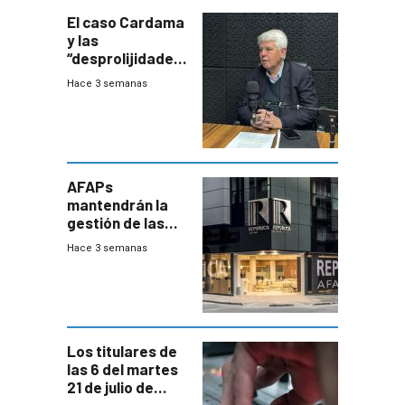
innovadora
El caso Cardama
y las
“desprolijidades”
que la
Hace 3 semanas
investigadora ha
encontrado
AFAPs
mantendrán la
gestión de las
cuentas
Hace 3 semanas
individuales
Los titulares de
las 6 del martes
21 de julio de