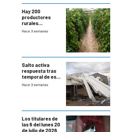
Hay 200
productores
rurales
afectados tras
Hace 3 semanas
temporal en zona
de Salto
Salto activa
respuesta tras
temporal de este
sábado con
Hace 3 semanas
destrozos e
impacto a la
granja
Los titulares de
las 6 del lunes 20
de julio de 2026