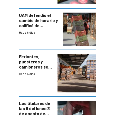
UAM defendió el
cambio de horario y
calificó de
“desproporcionado”
Hace 6 días
el bloqueo de
accesos
Feriantes,
puesteros y
camioneros se
movilizaron en
Hace 6 días
rechazo a
cambios de
horario en UAM
Los titulares de
las 6 del lunes 3
de agosto de