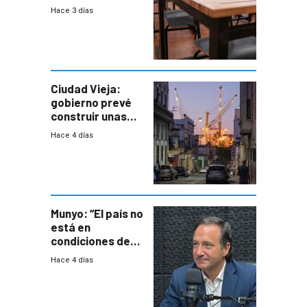
demora de
Hace 3 días
Primaria ante
docente con
antecedentes de
violencia
Ciudad Vieja:
gobierno prevé
construir unas
mil viviendas en
Hace 4 días
un plan de
repoblamiento,
entre siete y
ocho años
Munyo: “El país no
está en
condiciones de
enfrentar una
Hace 4 días
reducción de la
semana laboral”