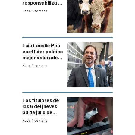
responsabiliza al
Estado por falta
Hace 1 semana
de controles en
República
Ganadera
Luis Lacalle Pou
es el líder político
mejor valorado
del país, según
Hace 1 semana
encuesta de
Equipos
Consultores
Los titulares de
las 6 del jueves
30 de julio de
2026
Hace 1 semana