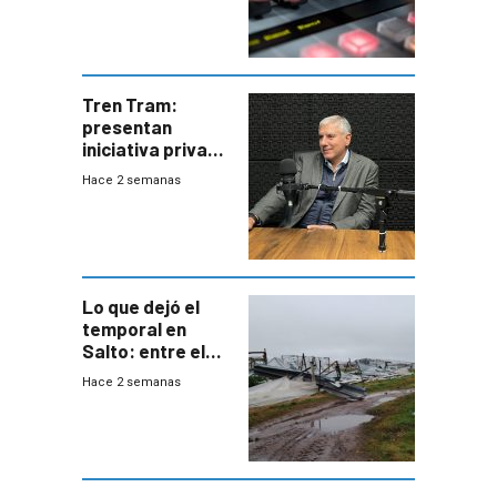
Tren Tram:
presentan
iniciativa privada
para una red de
Hace 2 semanas
cinco líneas en el
área
metropolitana
Lo que dejó el
temporal en
Salto: entre el
impacto
Hace 2 semanas
emocional y las
pérdidas sin
seguro