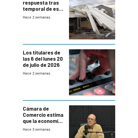
respuesta tras
temporal de este
sábado con
Hace 2 semanas
destrozos e
impacto a la
granja
Los titulares de
las 6 del lunes 20
de julio de 2026
Hace 2 semanas
Cámara de
Comercio estima
que la economía
crecerá 1,6%
Hace 3 semanas
este año, pero