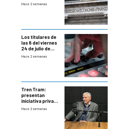
EE.UU se verán
Hace 2 semanas
afectadas por la
suba arancelaria
de Trump
Los titulares de
las 6 del viernes
24 de julio de
2026
Hace 2 semanas
Tren Tram:
presentan
iniciativa privada
para una red de
Hace 2 semanas
cinco líneas en el
área
metropolitana