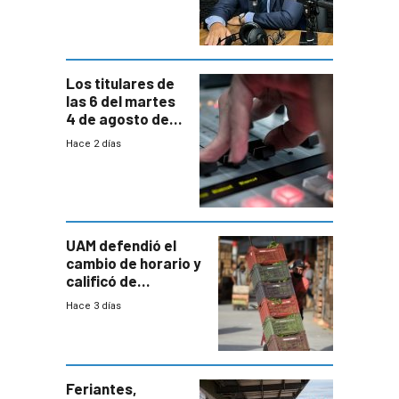
paulatina de
carga horaria
Los titulares de
las 6 del martes
4 de agosto de
2026
Hace 2 días
UAM defendió el
cambio de horario y
calificó de
“desproporcionado”
Hace 3 días
el bloqueo de
accesos
Feriantes,