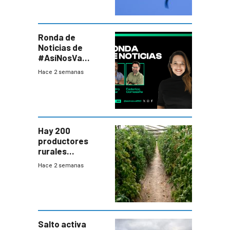
Ronda de
Noticias de
#AsíNosVa
(20/7/26)
Hace 2 semanas
Hay 200
productores
rurales
afectados tras
Hace 2 semanas
temporal en zona
de Salto
Salto activa