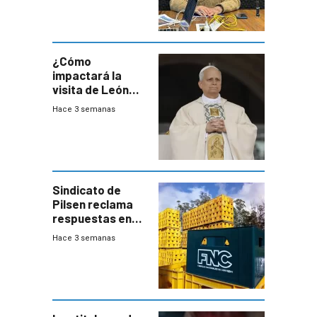
advierte una
desaceleración
del consumo
¿Cómo
impactará la
visita de León
XIV a Uruguay?
Hace 3 semanas
Sindicato de
Pilsen reclama
respuestas en
medio de
Hace 3 semanas
conversaciones
entre el gobierno
y FNC