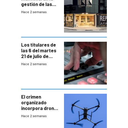
gestión de las
cuentas
Hace 2 semanas
individuales
Los titulares de
las 6 del martes
21 de julio de
2026
Hace 2 semanas
El crimen
organizado
incorpora drones
y abre un nuevo
Hace 2 semanas
desafío para la
seguridad