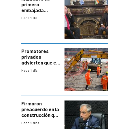
primera
embajada
residente en
Hace 1 día
Uruguay y crecen
las expectativas
por un vínculo
comercial con
enorme
potencial
Promotores
privados
advierten que el
nuevo convenio
Hace 1 día
de la
construcción
aumentará
costos y obligará
a revisar
proyectos
Firmaron
preacuerdo en la
construcción que
comprende
Hace 2 días
reducción