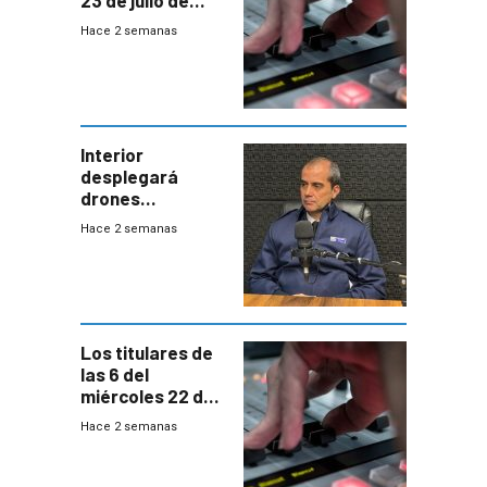
23 de julio de
2026
Hace 2 semanas
Interior
desplegará
drones
autónomos para
Hace 2 semanas
responder a
emergencias
desde agosto
Los titulares de
las 6 del
miércoles 22 de
julio de 2026
Hace 2 semanas