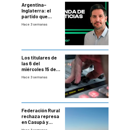
Argentina–
Inglaterra: el
partido que
nunca termina
Hace 3 semanas
Los titulares de
las 6 del
miércoles 15 de
julio de 2026
Hace 3 semanas
Federación Rural
rechaza represa
en Casupá y
firma demanda