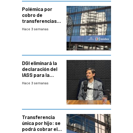
Polémica por
cobro de
transferencias
del Mides en
Hace 3 semanas
efectivo
DGI eliminará la
declaración del
IASS para la
mayoría de los
Hace 3 semanas
jubilados
Transferencia
única por hijo: se
podrá cobrar el