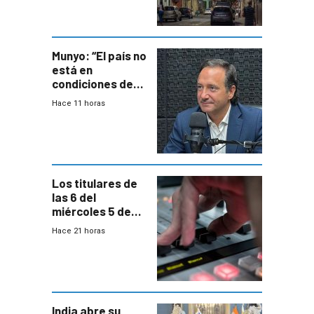
entre siete y
ocho años
Munyo: “El país no
está en
condiciones de
enfrentar una
Hace 11 horas
reducción de la
semana laboral”
Los titulares de
las 6 del
miércoles 5 de
agosto de 2026
Hace 21 horas
India abre su