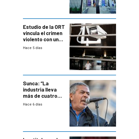
con cáncer
Estudio de la ORT
vincula el crimen
violento con una
menor creación
Hace 5 días
de empresas
formales en el
área
metropolitana
Sunca: “La
industria lleva
más de cuatro
meses sin
Hace 6 días
convenio
colectivo”