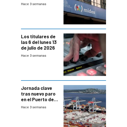
100% en efectivo
Hace 3 semanas
y no habrá
trazabilidad del
Mides
Los titulares de
las 6 del lunes 13
de julio de 2026
Hace 3 semanas
Jornada clave
tras nuevo paro
en el Puerto de
Montevideo
Hace 3 semanas