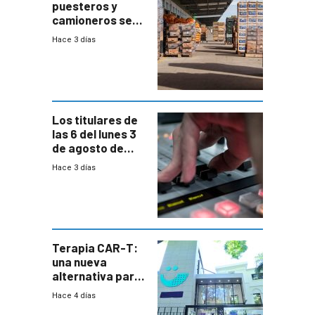
puesteros y
camioneros se
movilizaron en
Hace 3 días
rechazo a
cambios de
horario en UAM
Los titulares de
las 6 del lunes 3
de agosto de
2026
Hace 3 días
Terapia CAR-T:
una nueva
alternativa para
niños y
Hace 4 días
adolescentes