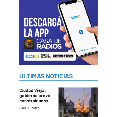
ÚLTIMAS NOTICIAS
Ciudad Vieja:
gobierno prevé
construir unas
mil viviendas en
Hace 11 horas
un plan de
repoblamiento,