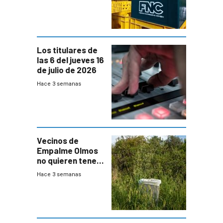
Cervezas
Los titulares de
las 6 del jueves 16
de julio de 2026
Hace 3 semanas
Vecinos de
Empalme Olmos
no quieren tener
cerca una planta
Hace 3 semanas
de tratamiento
de residuos e
impulsan
plebiscito
departamental