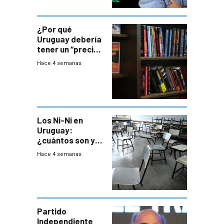
¿Por qué
Uruguay debería
tener un “precio
único” en los
Hace 4 semanas
libros que
permita “salvar”
a los libreros?
Los Ni-Ni en
Uruguay:
¿cuántos son y
en dónde están?
Hace 4 semanas
Partido
Independiente