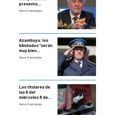
presenta
demanda civil
Hace 4 semanas
para intentar
frenar Casupá
Azambuya: los
blindados “serán
muy bien
recibidos” por los
Hace 4 semanas
vecinos
Los titulares de
las 6 del
miércoles 8 de
julio de 2026
Hace 4 semanas