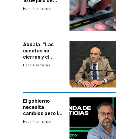
10 de julio de
2026
Hace 4 semanas
Abdala: “Las
cuentas no
cierran y el
balance del
Hace 4 semanas
gobierno es
insatisfactorio”
El gobierno
necesita
cambios pero los
ministros tienen
Hace 4 semanas
mejor imagen
que el presidente