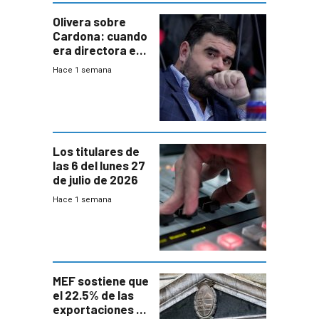
Olivera sobre
Cardona: cuando
era directora en
UTE “no era muy
Hace 1 semana
afín” a HIF Global
Los titulares de
las 6 del lunes 27
de julio de 2026
Hace 1 semana
MEF sostiene que
el 22.5% de las
exportaciones a