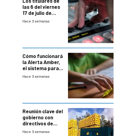
Los titulares de
las 6 del viernes
17 de julio de
2026
Hace 3 semanas
Cómo funcionará
la Alerta Amber,
el sistema para
la búsqueda
Hace 3 semanas
temprana de
menores
ausentes
Reunión clave del
gobierno con
directivos de
Fábricas
Hace 3 semanas
Nacionales de