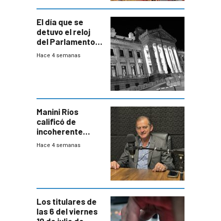
El día que se
detuvo el reloj
del Parlamento
para negociar
Hace 4 semanas
una Rendición de
Cuentas
Manini Ríos
calificó de
incoherente
decisión de
Hace 4 semanas
Coalición de no
votar Rendición
en general
Los titulares de
las 6 del viernes