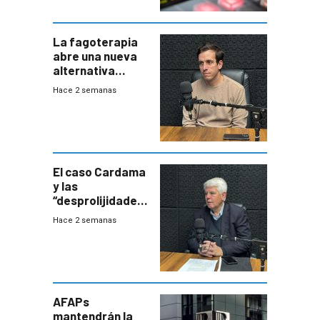
La fagoterapia
abre una nueva
alternativa
contra bacterias
Hace 2 semanas
resistentes:
Uruguay
exportará a Chile
terapia
innovadora
El caso Cardama
y las
“desprolijidades”
que la
Hace 2 semanas
investigadora ha
encontrado
AFAPs
mantendrán la