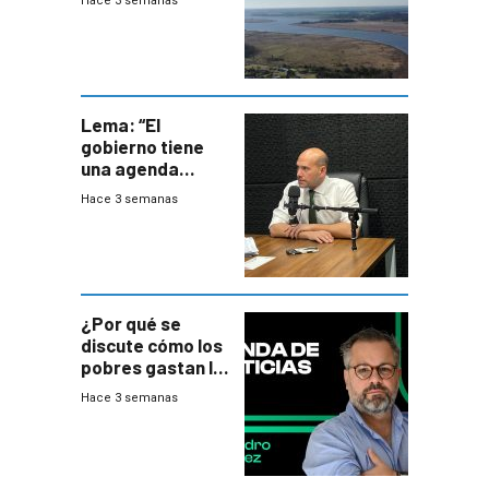
Hace 3 semanas
del PN
Lema: “El
gobierno tiene
una agenda
destructiva”
Hace 3 semanas
¿Por qué se
discute cómo los
pobres gastan la
plata?
Hace 3 semanas