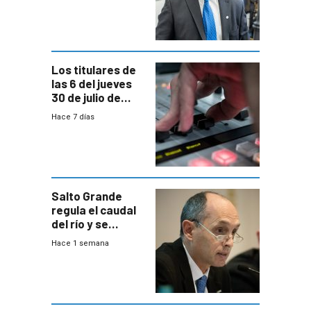
Equipos
Consultores
Los titulares de
las 6 del jueves
30 de julio de
2026
Hace 7 días
Salto Grande
regula el caudal
del río y se
prepara para un
Hace 1 semana
escenario de
fuertes crecidas