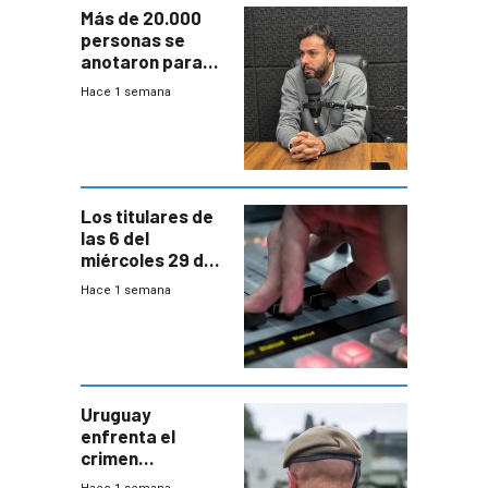
Más de 20.000
personas se
anotaron para
las pruebas
Hace 1 semana
Acredita que la
ANEP impulsa
para terminar
Bachillerato
Los titulares de
las 6 del
miércoles 29 de
julio de 2026
Hace 1 semana
Uruguay
enfrenta el
crimen
organizado con