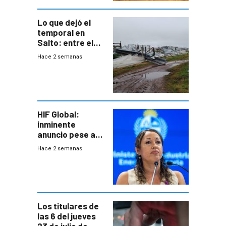
Lo que dejó el
temporal en
Salto: entre el
impacto
Hace 2 semanas
emocional y las
pérdidas sin
seguro
HIF Global:
inminente
anuncio pese a
declaración de
Hace 2 semanas
Cardona y
“demoras” en
acuerdo entre
empresa y
gobierno
Los titulares de
las 6 del jueves