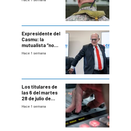
Hace 1 semana
capacidades “de
otra época”,
aseguró
especialista en
seguridad
Expresidente del
Casmu: la
mutualista “no
está para pagar”
Hace 1 semana
a interventores
“amigos del
gobierno”
Los titulares de
las 6 del martes
28 de julio de
2026
Hace 1 semana