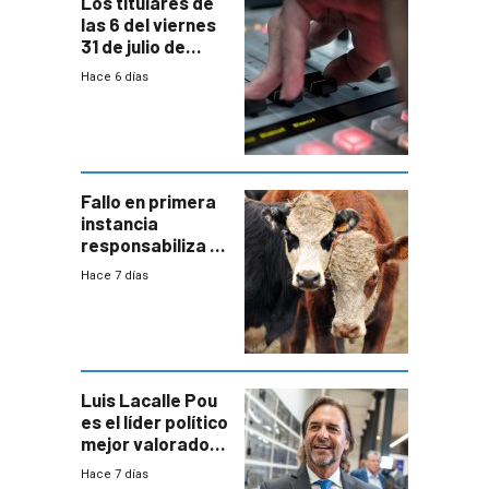
Los titulares de
las 6 del viernes
31 de julio de
2026
Hace 6 días
Fallo en primera
instancia
responsabiliza al
Estado por falta
Hace 7 días
de controles en
República
Ganadera
Luis Lacalle Pou
es el líder político
mejor valorado
del país, según
Hace 7 días
encuesta de