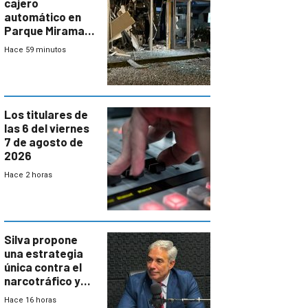
cajero
automático en
Parque Miramar;
hay 3 detenidos
Hace 59 minutos
Los titulares de
las 6 del viernes
7 de agosto de
2026
Hace 2 horas
Silva propone
una estrategia
única contra el
narcotráfico y
mayor
Hace 16 horas