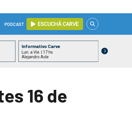
ESCUCHÁ CARVE
PODCAST
Informativo Carve
Subrayado T
Lun. a Vie. | 17 hs
Lun. a Vie. | 18
Alejandro Acle
Simultáneo co
tes 16 de