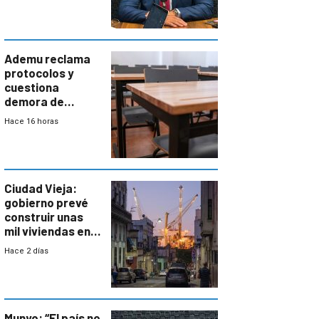
coordinación
entre Interior y
Defensa
Ademu reclama
protocolos y
cuestiona
demora de
Primaria ante
Hace 16 horas
docente con
antecedentes de
violencia
Ciudad Vieja:
gobierno prevé
construir unas
mil viviendas en
un plan de
Hace 2 días
repoblamiento,
entre siete y
ocho años
Munyo: “El país no