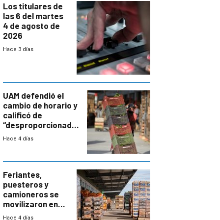
Los titulares de
las 6 del martes
4 de agosto de
2026
Hace 3 días
UAM defendió el
cambio de horario y
calificó de
“desproporcionado”
el bloqueo de
Hace 4 días
accesos
Feriantes,
puesteros y
camioneros se
movilizaron en
rechazo a
Hace 4 días