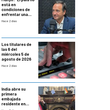
está en
condiciones de
enfrentar una
reducción de la
Hace 2 días
semana laboral”
Los titulares de
las 6 del
miércoles 5 de
agosto de 2026
Hace 2 días
India abre su
primera
embajada
residente en
Uruguay y crecen