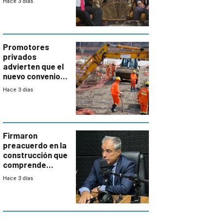
Hace 3 días
las expectativas
por un vínculo
comercial con
enorme
potencial
Promotores
privados
advierten que el
nuevo convenio
de la
Hace 3 días
construcción
aumentará
costos y obligará
a revisar
proyectos
Firmaron
preacuerdo en la
construcción que
comprende
reducción
Hace 3 días
paulatina de
carga horaria