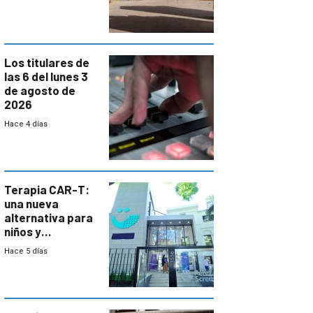
cambios de
horario en UAM
Los titulares de
las 6 del lunes 3
de agosto de
2026
Hace 4 días
Terapia CAR-T:
una nueva
alternativa para
niños y
adolescentes
Hace 5 días
con cáncer