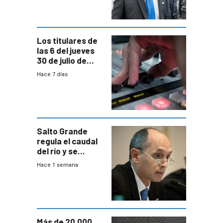
Consultores
Los titulares de
las 6 del jueves
30 de julio de
2026
Hace 7 días
Salto Grande
regula el caudal
del río y se
prepara para un
Hace 1 semana
escenario de
fuertes crecidas
Más de 20.000