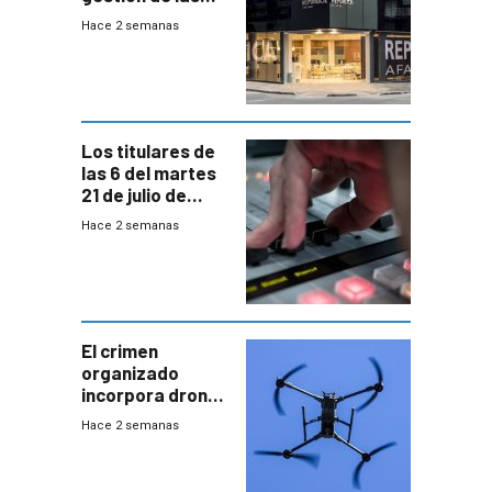
cuentas
Hace 2 semanas
individuales
Los titulares de
las 6 del martes
21 de julio de
2026
Hace 2 semanas
El crimen
organizado
incorpora drones
y abre un nuevo
Hace 2 semanas
desafío para la
seguridad