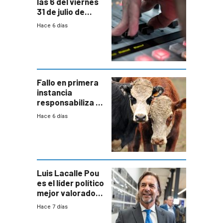
las 6 del viernes
31 de julio de
2026
Hace 6 días
Fallo en primera
instancia
responsabiliza al
Estado por falta
Hace 6 días
de controles en
República
Ganadera
Luis Lacalle Pou
es el líder político
mejor valorado
del país, según
Hace 7 días
encuesta de
Equipos