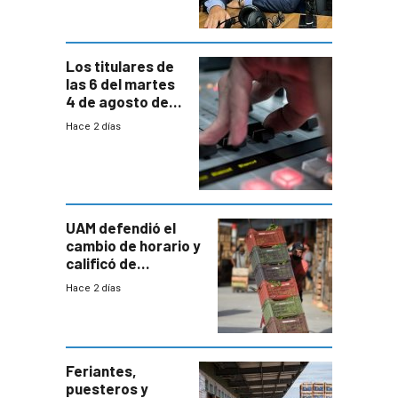
carga horaria
Los titulares de
las 6 del martes
4 de agosto de
2026
Hace 2 días
UAM defendió el
cambio de horario y
calificó de
“desproporcionado”
Hace 2 días
el bloqueo de
accesos
Feriantes,
puesteros y