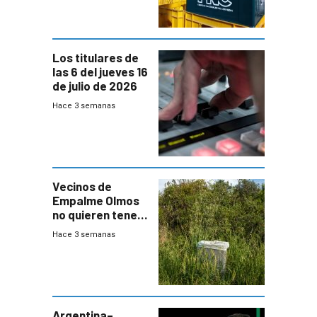
Los titulares de
las 6 del jueves 16
de julio de 2026
Hace 3 semanas
Vecinos de
Empalme Olmos
no quieren tener
cerca una planta
Hace 3 semanas
de tratamiento
de residuos e
impulsan
plebiscito
departamental
Argentina–