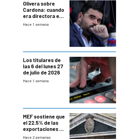
Olivera sobre
Cardona: cuando
era directora en
UTE “no era muy
Hace 1 semana
afín” a HIF Global
Los titulares de
las 6 del lunes 27
de julio de 2026
Hace 1 semana
MEF sostiene que
el 22.5% de las
exportaciones a
EE.UU se verán
Hace 2 semanas