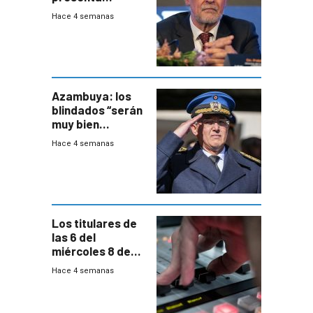
demanda civil
Hace 4 semanas
para intentar
frenar Casupá
Azambuya: los
blindados “serán
muy bien
recibidos” por los
Hace 4 semanas
vecinos
Los titulares de
las 6 del
miércoles 8 de
julio de 2026
Hace 4 semanas