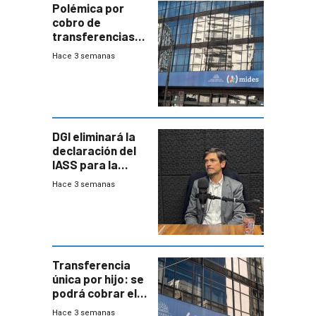
Polémica por
cobro de
transferencias
del Mides en
Hace 3 semanas
efectivo
DGI eliminará la
declaración del
IASS para la
mayoría de los
Hace 3 semanas
jubilados
Transferencia
única por hijo: se
podrá cobrar el
100% en efectivo
Hace 3 semanas