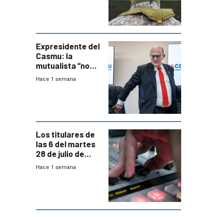
otra época”,
aseguró
especialista en
seguridad
Expresidente del
Casmu: la
mutualista “no
está para pagar”
Hace 1 semana
a interventores
“amigos del
gobierno”
Los titulares de
las 6 del martes
28 de julio de
2026
Hace 1 semana