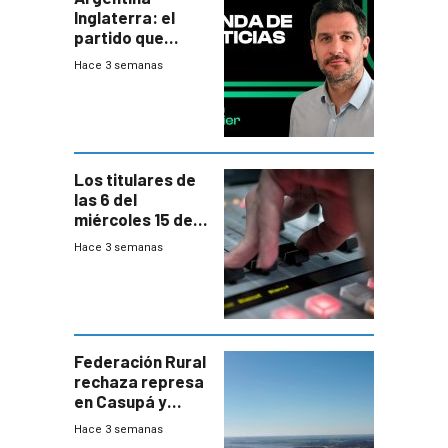
Inglaterra: el
partido que
nunca termina
Hace 3 semanas
Los titulares de
las 6 del
miércoles 15 de
julio de 2026
Hace 3 semanas
Federación Rural
rechaza represa
en Casupá y
firma demanda
Hace 3 semanas
del PN