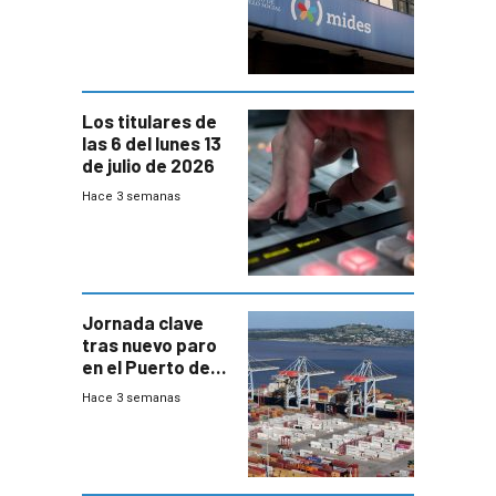
y no habrá
trazabilidad del
Mides
Los titulares de
las 6 del lunes 13
de julio de 2026
Hace 3 semanas
Jornada clave
tras nuevo paro
en el Puerto de
Montevideo
Hace 3 semanas