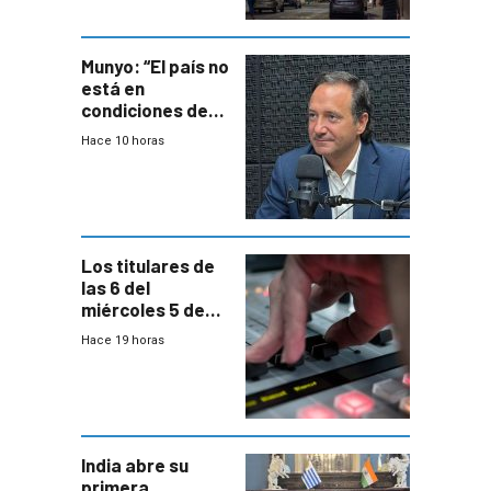
ocho años
Munyo: “El país no
está en
condiciones de
enfrentar una
Hace 10 horas
reducción de la
semana laboral”
Los titulares de
las 6 del
miércoles 5 de
agosto de 2026
Hace 19 horas
India abre su
primera