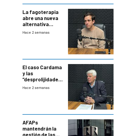
La fagoterapia
abre una nueva
alternativa
contra bacterias
Hace 2 semanas
resistentes:
Uruguay
exportará a Chile
terapia
innovadora
El caso Cardama
y las
“desprolijidades”
que la
Hace 2 semanas
investigadora ha
encontrado
AFAPs
mantendrán la
gestión de las