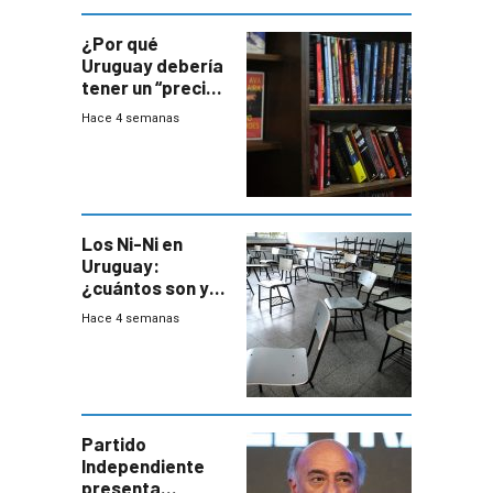
¿Por qué
Uruguay debería
tener un “precio
único” en los
Hace 4 semanas
libros que
permita “salvar”
a los libreros?
Los Ni-Ni en
Uruguay:
¿cuántos son y
en dónde están?
Hace 4 semanas
Partido
Independiente
presenta