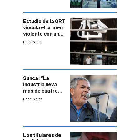
Estudio de la ORT
vincula el crimen
violento con una
menor creación
Hace 5 días
de empresas
formales en el
área
metropolitana
Sunca: “La
industria lleva
más de cuatro
meses sin
Hace 6 días
convenio
colectivo”
Los titulares de