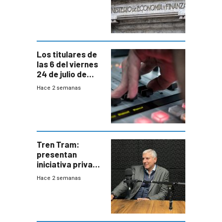
afectadas por la
suba arancelaria
de Trump
Los titulares de
las 6 del viernes
24 de julio de
2026
Hace 2 semanas
Tren Tram:
presentan
iniciativa privada
para una red de
Hace 2 semanas
cinco líneas en el
área
metropolitana