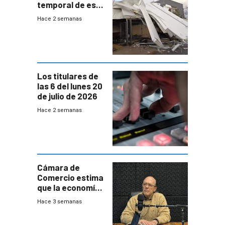
temporal de este
sábado con
Hace 2 semanas
destrozos e
impacto a la
granja
Los titulares de
las 6 del lunes 20
de julio de 2026
Hace 2 semanas
Cámara de
Comercio estima
que la economía
crecerá 1,6%
Hace 3 semanas
este año, pero
advierte una