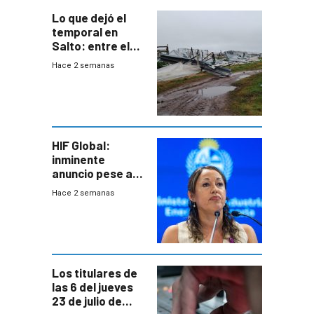
Lo que dejó el
temporal en
Salto: entre el
impacto
Hace 2 semanas
emocional y las
pérdidas sin
seguro
HIF Global:
inminente
anuncio pese a
declaración de
Hace 2 semanas
Cardona y
“demoras” en
acuerdo entre
empresa y
gobierno
Los titulares de
las 6 del jueves
23 de julio de