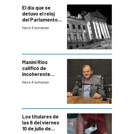
El día que se
detuvo el reloj
del Parlamento
para negociar
Hace 4 semanas
una Rendición de
Cuentas
Manini Ríos
calificó de
incoherente
decisión de
Hace 4 semanas
Coalición de no
votar Rendición
en general
Los titulares de
las 6 del viernes
10 de julio de