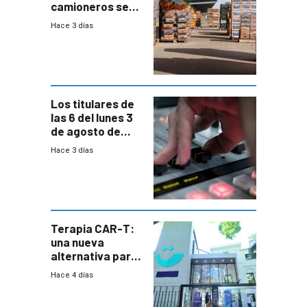
camioneros se
movilizaron en
Hace 3 días
rechazo a
cambios de
horario en UAM
Los titulares de
las 6 del lunes 3
de agosto de
2026
Hace 3 días
Terapia CAR-T:
una nueva
alternativa para
niños y
Hace 4 días
adolescentes
con cáncer