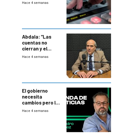
2026
Hace 4 semanas
Abdala: “Las
cuentas no
cierran y el
balance del
Hace 4 semanas
gobierno es
insatisfactorio”
El gobierno
necesita
cambios pero los
ministros tienen
Hace 4 semanas
mejor imagen
que el presidente