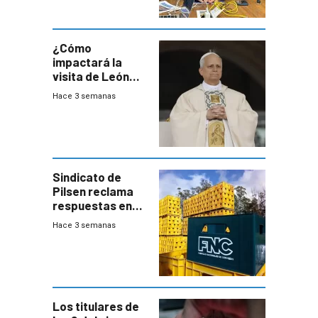
desaceleración
del consumo
¿Cómo
impactará la
visita de León
XIV a Uruguay?
Hace 3 semanas
Sindicato de
Pilsen reclama
respuestas en
medio de
Hace 3 semanas
conversaciones
entre el gobierno
y FNC
Los titulares de