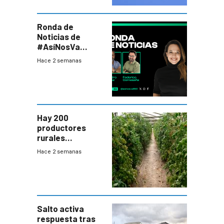
Ronda de
Noticias de
#AsíNosVa
(20/7/26)
Hace 2 semanas
Hay 200
productores
rurales
afectados tras
Hace 2 semanas
temporal en zona
de Salto
Salto activa
respuesta tras