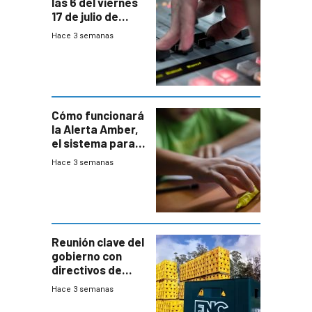
las 6 del viernes
17 de julio de
2026
Hace 3 semanas
Cómo funcionará
la Alerta Amber,
el sistema para
la búsqueda
Hace 3 semanas
temprana de
menores
ausentes
Reunión clave del
gobierno con
directivos de
Fábricas
Hace 3 semanas
Nacionales de
Cervezas