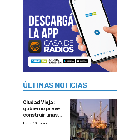
ÚLTIMAS NOTICIAS
Ciudad Vieja:
gobierno prevé
construir unas
mil viviendas en
Hace 10 horas
un plan de
repoblamiento,
entre siete y