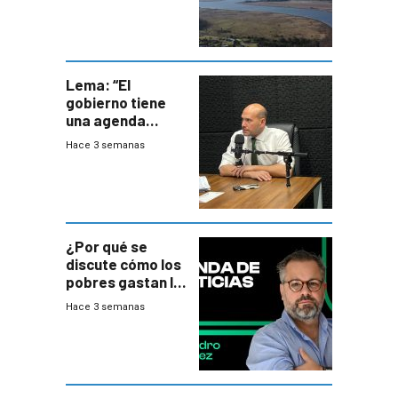
Lema: “El
gobierno tiene
una agenda
destructiva”
Hace 3 semanas
¿Por qué se
discute cómo los
pobres gastan la
plata?
Hace 3 semanas