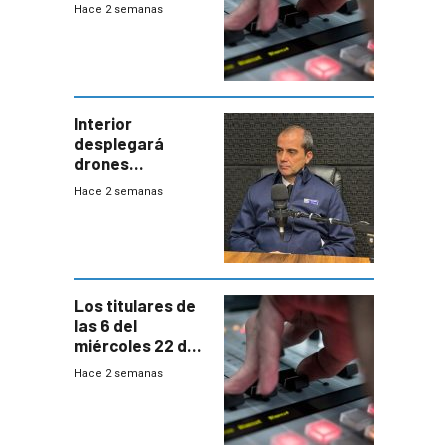
2026
Hace 2 semanas
Interior
desplegará
drones
autónomos para
Hace 2 semanas
responder a
emergencias
desde agosto
Los titulares de
las 6 del
miércoles 22 de
julio de 2026
Hace 2 semanas