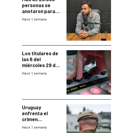
personas se
anotaron para
las pruebas
Hace 1 semana
Acredita que la
ANEP impulsa
para terminar
Bachillerato
Los titulares de
las 6 del
miércoles 29 de
julio de 2026
Hace 1 semana
Uruguay
enfrenta el
crimen
organizado con
Hace 1 semana
capacidades “de