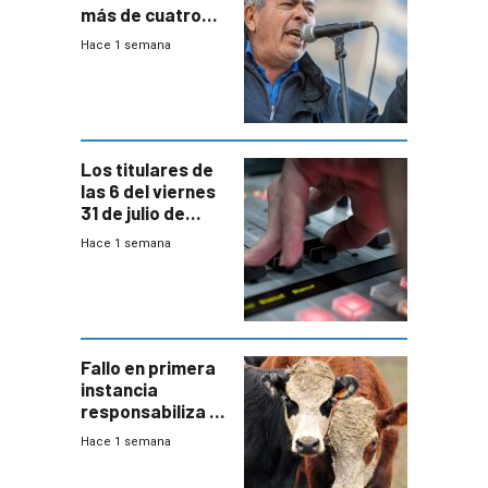
más de cuatro
meses sin
Hace 1 semana
convenio
colectivo”
Los titulares de
las 6 del viernes
31 de julio de
2026
Hace 1 semana
Fallo en primera
instancia
responsabiliza al
Estado por falta
Hace 1 semana
de controles en
República