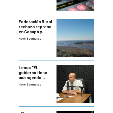
Federación Rural
rechaza represa
en Casupá y
firma demanda
Hace 3 semanas
del PN
Lema: “El
gobierno tiene
una agenda
destructiva”
Hace 3 semanas