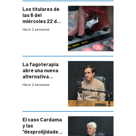
Los titulares de
las 6 del
miércoles 22 de
julio de 2026
Hace 2 semanas
La fagoterapia
abre una nueva
alternativa
contra bacterias
Hace 2 semanas
resistentes:
Uruguay
exportará a Chile
terapia
innovadora
El caso Cardama
y las
“desprolijidades”