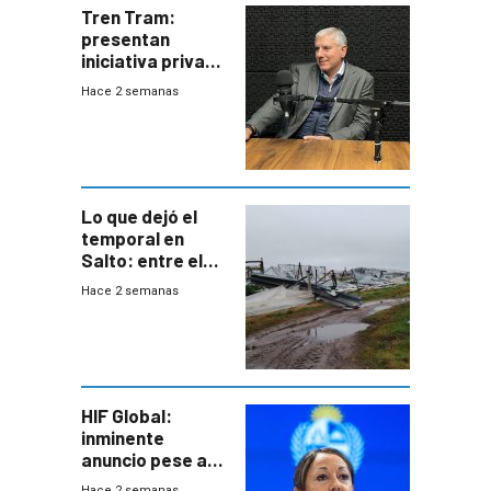
Tren Tram:
presentan
iniciativa privada
para una red de
Hace 2 semanas
cinco líneas en el
área
metropolitana
Lo que dejó el
temporal en
Salto: entre el
impacto
Hace 2 semanas
emocional y las
pérdidas sin
seguro
HIF Global:
inminente
anuncio pese a
declaración de
Hace 2 semanas