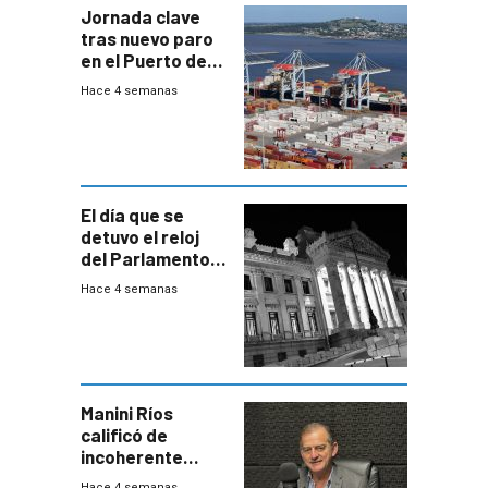
Jornada clave
tras nuevo paro
en el Puerto de
Montevideo
Hace 4 semanas
El día que se
detuvo el reloj
del Parlamento
para negociar
Hace 4 semanas
una Rendición de
Cuentas
Manini Ríos
calificó de
incoherente
decisión de
Hace 4 semanas