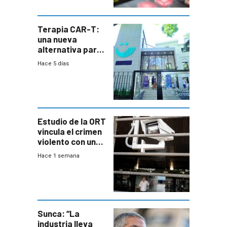
Terapia CAR-T:
una nueva
alternativa para
niños y
Hace 5 días
adolescentes
con cáncer
Estudio de la ORT
vincula el crimen
violento con una
menor creación
Hace 1 semana
de empresas
formales en el
área
metropolitana
Sunca: “La
industria lleva