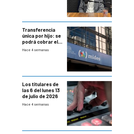
Transferencia
única por hijo: se
podrá cobrar el
100% en efectivo
Hace 4 semanas
y no habrá
trazabilidad del
Mides
Los titulares de
las 6 del lunes 13
de julio de 2026
Hace 4 semanas