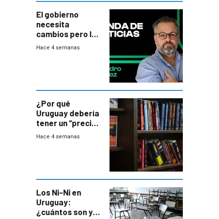
El gobierno
necesita
cambios pero los
ministros tienen
Hace 4 semanas
mejor imagen
que el presidente
¿Por qué
Uruguay debería
tener un “precio
único” en los
Hace 4 semanas
libros que
permita “salvar”
a los libreros?
Los Ni-Ni en
Uruguay:
¿cuántos son y