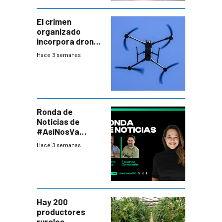
El crimen
organizado
incorpora drones
y abre un nuevo
Hace 3 semanas
desafío para la
seguridad
Ronda de
Noticias de
#AsíNosVa
(20/7/26)
Hace 3 semanas
Hay 200
productores
rurales