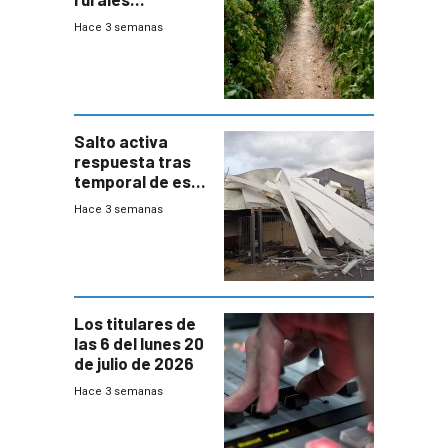
afectados tras
Hace 3 semanas
temporal en zona
de Salto
Salto activa
respuesta tras
temporal de este
sábado con
Hace 3 semanas
destrozos e
impacto a la
granja
Los titulares de
las 6 del lunes 20
de julio de 2026
Hace 3 semanas