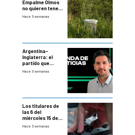
Empalme Olmos
no quieren tener
cerca una planta
Hace 3 semanas
de tratamiento
de residuos e
impulsan
plebiscito
departamental
Argentina–
Inglaterra: el
partido que
nunca termina
Hace 3 semanas
Los titulares de
las 6 del
miércoles 15 de
julio de 2026
Hace 3 semanas