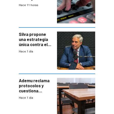
2026
Hace 11 horas
Silva propone
una estrategia
única contra el
narcotráfico y
Hace 1 día
mayor
coordinación
entre Interior y
Defensa
Ademu reclama
protocolos y
cuestiona
demora de
Hace 1 día
Primaria ante
docente con
antecedentes de