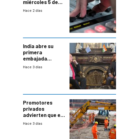
miércoles 5 de
agosto de 2026
Hace 2 días
India abre su
primera
embajada
residente en
Hace 3 días
Uruguay y crecen
las expectativas
por un vínculo
comercial con
enorme
potencial
Promotores
privados
advierten que el
nuevo convenio
Hace 3 días
de la
construcción