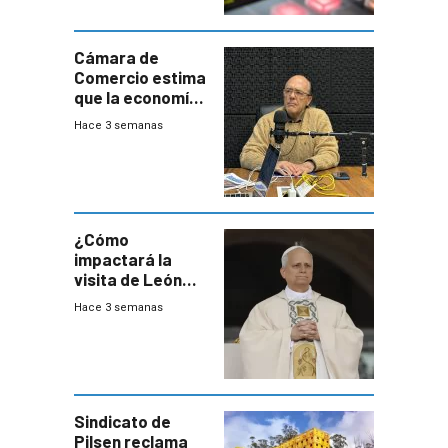
Cámara de
Comercio estima
que la economía
crecerá 1,6%
Hace 3 semanas
este año, pero
advierte una
desaceleración
del consumo
¿Cómo
impactará la
visita de León
XIV a Uruguay?
Hace 3 semanas
Sindicato de
Pilsen reclama