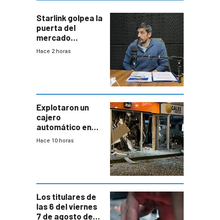
Starlink golpea la
puerta del
mercado
uruguayo y Antel
Hace 2 horas
responde:
“Quizás no sea
Antel la que
tenga que estar
con mayor
miedo”
Explotaron un
cajero
automático en
Parque Miramar;
Hace 10 horas
hay 3 detenidos
Los titulares de
las 6 del viernes
7 de agosto de