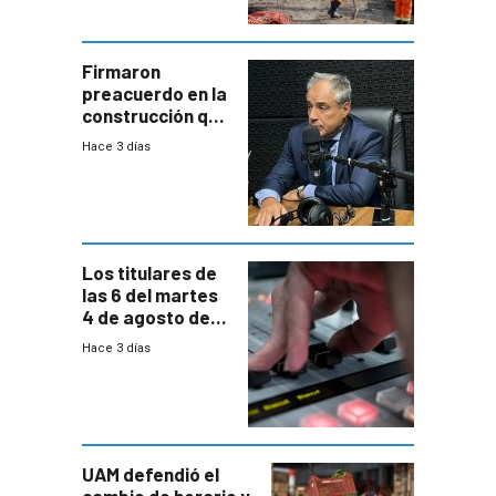
aumentará
costos y obligará
a revisar
proyectos
Firmaron
preacuerdo en la
construcción que
comprende
Hace 3 días
reducción
paulatina de
carga horaria
Los titulares de
las 6 del martes
4 de agosto de
2026
Hace 3 días
UAM defendió el