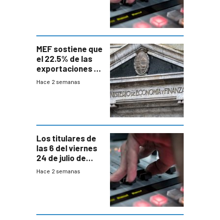
MEF sostiene que
el 22.5% de las
exportaciones a
EE.UU se verán
Hace 2 semanas
afectadas por la
suba arancelaria
de Trump
Los titulares de
las 6 del viernes
24 de julio de
2026
Hace 2 semanas