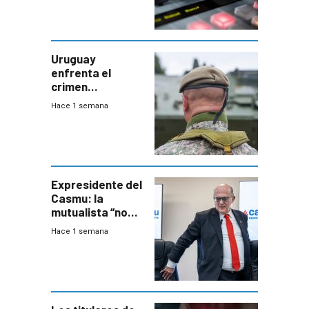
Uruguay
enfrenta el
crimen
organizado con
Hace 1 semana
capacidades “de
otra época”,
aseguró
especialista en
seguridad
Expresidente del
Casmu: la
mutualista “no
está para pagar”
Hace 1 semana
a interventores
“amigos del
gobierno”