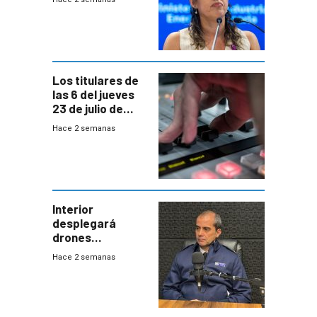
Cardona y
“demoras” en
acuerdo entre
empresa y
gobierno
Los titulares de
las 6 del jueves
23 de julio de
2026
Hace 2 semanas
Interior
desplegará
drones
autónomos para
Hace 2 semanas
responder a
emergencias
desde agosto