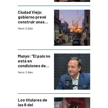
violencia
Ciudad Vieja:
gobierno prevé
construir unas
mil viviendas en
Hace 2 días
un plan de
repoblamiento,
entre siete y
ocho años
Munyo: “El país no
está en
condiciones de
enfrentar una
Hace 2 días
reducción de la
semana laboral”
Los titulares de
las 6 del