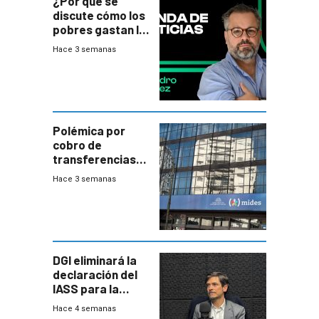
¿Por qué se
discute cómo los
pobres gastan la
plata?
Hace 3 semanas
Polémica por
cobro de
transferencias
del Mides en
Hace 3 semanas
efectivo
DGI eliminará la
declaración del
IASS para la
mayoría de los
Hace 4 semanas
jubilados