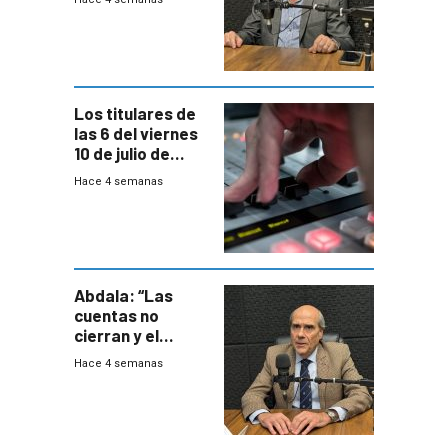
Coalición de no
votar Rendición
en general
Los titulares de
las 6 del viernes
10 de julio de
2026
Hace 4 semanas
Abdala: “Las
cuentas no
cierran y el
balance del
Hace 4 semanas
gobierno es
insatisfactorio”