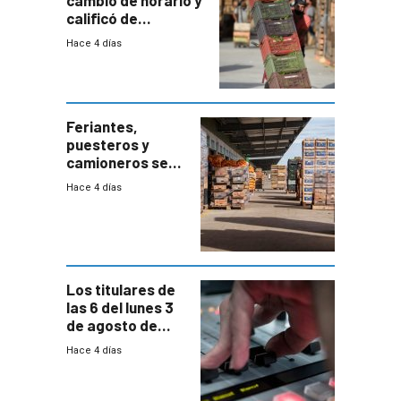
cambio de horario y
calificó de
“desproporcionado”
Hace 4 días
el bloqueo de
accesos
Feriantes,
puesteros y
camioneros se
movilizaron en
Hace 4 días
rechazo a
cambios de
horario en UAM
Los titulares de
las 6 del lunes 3
de agosto de
2026
Hace 4 días