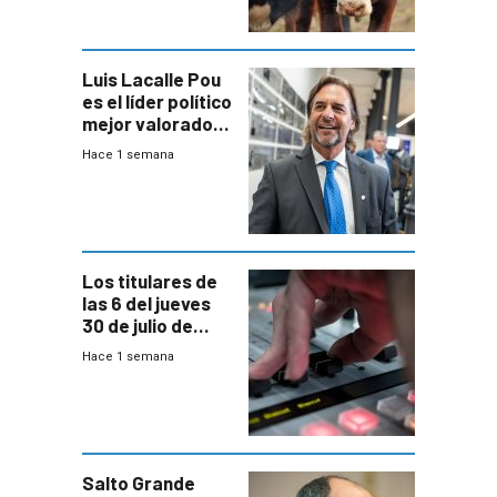
Ganadera
Luis Lacalle Pou
es el líder político
mejor valorado
del país, según
Hace 1 semana
encuesta de
Equipos
Consultores
Los titulares de
las 6 del jueves
30 de julio de
2026
Hace 1 semana
Salto Grande