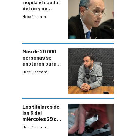
regula el caudal
del río y se
prepara para un
Hace 1 semana
escenario de
fuertes crecidas
Más de 20.000
personas se
anotaron para
las pruebas
Hace 1 semana
Acredita que la
ANEP impulsa
para terminar
Bachillerato
Los titulares de
las 6 del
miércoles 29 de
julio de 2026
Hace 1 semana