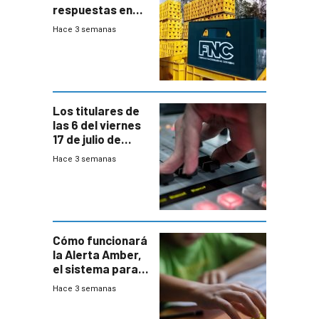
respuestas en
medio de
Hace 3 semanas
conversaciones
entre el gobierno
y FNC
Los titulares de
las 6 del viernes
17 de julio de
2026
Hace 3 semanas
Cómo funcionará
la Alerta Amber,
el sistema para
la búsqueda
Hace 3 semanas
temprana de
menores