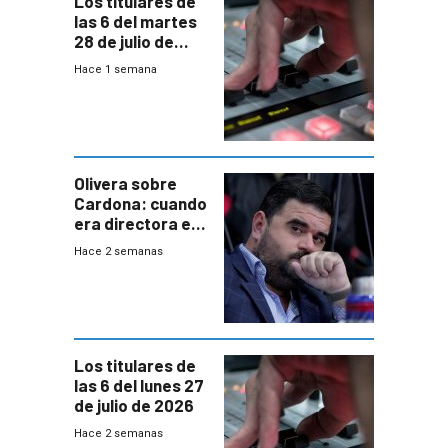
Los titulares de
las 6 del martes
28 de julio de
2026
Hace 1 semana
Olivera sobre
Cardona: cuando
era directora en
UTE “no era muy
Hace 2 semanas
afín” a HIF Global
Los titulares de
las 6 del lunes 27
de julio de 2026
Hace 2 semanas