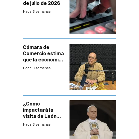
de julio de 2026
Hace 3 semanas
Cámara de
Comercio estima
que la economía
crecerá 1,6%
Hace 3 semanas
este año, pero
advierte una
desaceleración
del consumo
¿Cómo
impactará la
visita de León
XIV a Uruguay?
Hace 3 semanas