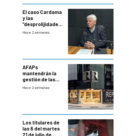
innovadora
El caso Cardama
y las
“desprolijidades”
que la
Hace 2 semanas
investigadora ha
encontrado
AFAPs
mantendrán la
gestión de las
cuentas
Hace 2 semanas
individuales
Los titulares de
las 6 del martes
21 de julio de