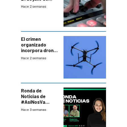
2026
Hace 2 semanas
El crimen
organizado
incorpora drones
y abre un nuevo
Hace 2 semanas
desafío para la
seguridad
Ronda de
Noticias de
#AsíNosVa
(20/7/26)
Hace 3 semanas