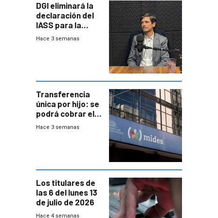
DGI eliminará la
declaración del
IASS para la
mayoría de los
Hace 3 semanas
jubilados
Transferencia
única por hijo: se
podrá cobrar el
100% en efectivo
Hace 3 semanas
y no habrá
trazabilidad del
Mides
Los titulares de
las 6 del lunes 13
de julio de 2026
Hace 4 semanas