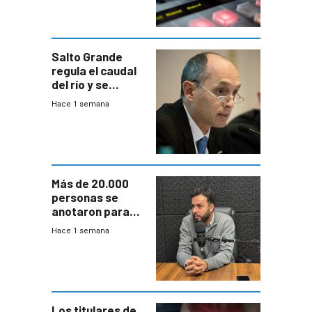
Salto Grande
regula el caudal
del río y se
prepara para un
Hace 1 semana
escenario de
fuertes crecidas
Más de 20.000
personas se
anotaron para
las pruebas
Hace 1 semana
Acredita que la
ANEP impulsa
para terminar
Bachillerato
Los titulares de