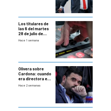
“amigos del
gobierno”
Los titulares de
las 6 del martes
28 de julio de
2026
Hace 1 semana
Olivera sobre
Cardona: cuando
era directora en
UTE “no era muy
Hace 2 semanas
afín” a HIF Global