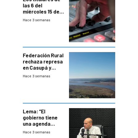
las 6 del
miércoles 15 de
julio de 2026
Hace 3 semanas
Federación Rural
rechaza represa
en Casupá y
firma demanda
Hace 3 semanas
del PN
Lema: “El
gobierno tiene
una agenda
destructiva”
Hace 3 semanas