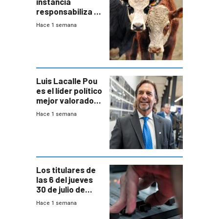
instancia
responsabiliza al
Estado por falta
Hace 1 semana
de controles en
República
Ganadera
Luis Lacalle Pou
es el líder político
mejor valorado
del país, según
Hace 1 semana
encuesta de
Equipos
Consultores
Los titulares de
las 6 del jueves
30 de julio de
2026
Hace 1 semana