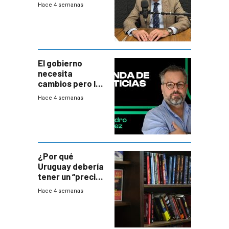
balance del
Hace 4 semanas
gobierno es
insatisfactorio”
El gobierno
necesita
cambios pero los
ministros tienen
Hace 4 semanas
mejor imagen
que el presidente
¿Por qué
Uruguay debería
tener un “precio
único” en los
Hace 4 semanas
libros que
permita “salvar”
a los libreros?