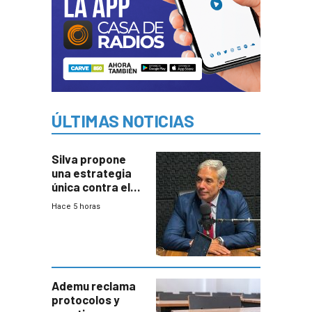
ÚLTIMAS NOTICIAS
Silva propone
una estrategia
única contra el
narcotráfico y
Hace 5 horas
mayor
coordinación
entre Interior y
Defensa
Ademu reclama
protocolos y