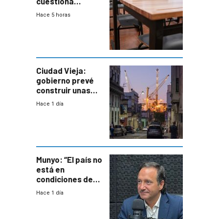
cuestiona
demora de
Hace 5 horas
Primaria ante
docente con
antecedentes de
violencia
Ciudad Vieja:
gobierno prevé
construir unas
mil viviendas en
Hace 1 día
un plan de
repoblamiento,
entre siete y
ocho años
Munyo: “El país no
está en
condiciones de
enfrentar una
Hace 1 día
reducción de la
semana laboral”