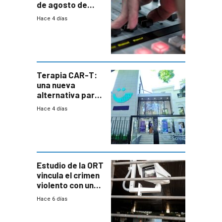
de agosto de
2026
Hace 4 días
Terapia CAR-T:
una nueva
alternativa para
niños y
Hace 4 días
adolescentes
con cáncer
Estudio de la ORT
vincula el crimen
violento con una
menor creación
Hace 6 días
de empresas
formales en el