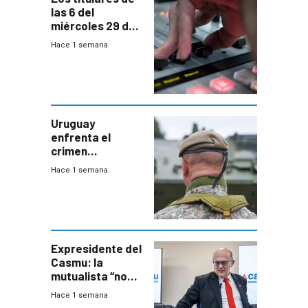
las 6 del
miércoles 29 de
julio de 2026
Hace 1 semana
Uruguay
enfrenta el
crimen
organizado con
Hace 1 semana
capacidades “de
otra época”,
aseguró
especialista en
seguridad
Expresidente del
Casmu: la
mutualista “no
está para pagar”
Hace 1 semana
a interventores