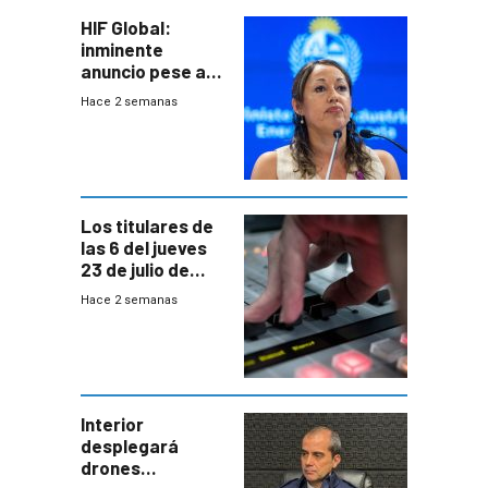
HIF Global:
inminente
anuncio pese a
declaración de
Hace 2 semanas
Cardona y
“demoras” en
acuerdo entre
empresa y
gobierno
Los titulares de
las 6 del jueves
23 de julio de
2026
Hace 2 semanas
Interior
desplegará
drones