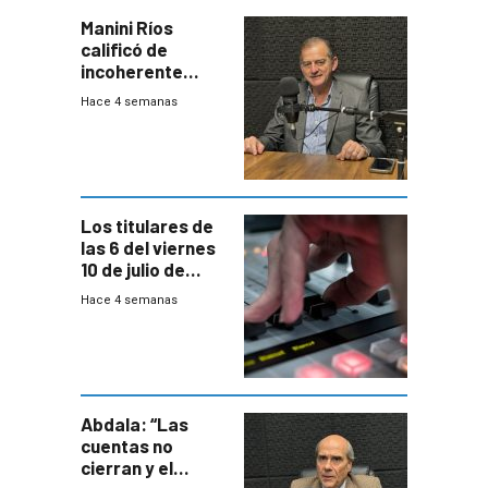
Manini Ríos
calificó de
incoherente
decisión de
Hace 4 semanas
Coalición de no
votar Rendición
en general
Los titulares de
las 6 del viernes
10 de julio de
2026
Hace 4 semanas
Abdala: “Las
cuentas no
cierran y el