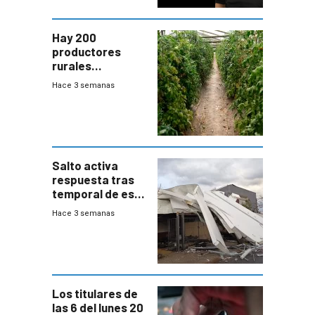
Hay 200
productores
rurales
afectados tras
Hace 3 semanas
temporal en zona
de Salto
Salto activa
respuesta tras
temporal de este
sábado con
Hace 3 semanas
destrozos e
impacto a la
granja
Los titulares de
las 6 del lunes 20