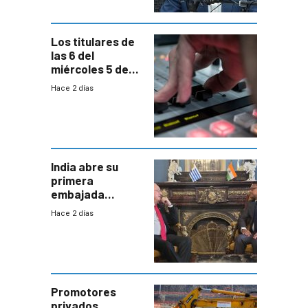
Los titulares de
las 6 del
miércoles 5 de
agosto de 2026
Hace 2 días
India abre su
primera
embajada
residente en
Hace 2 días
Uruguay y crecen
las expectativas
por un vínculo
comercial con
enorme
potencial
Promotores
privados