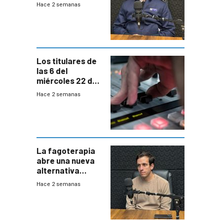
autónomos para
Hace 2 semanas
responder a
emergencias
desde agosto
Los titulares de
las 6 del
miércoles 22 de
julio de 2026
Hace 2 semanas
La fagoterapia
abre una nueva
alternativa
contra bacterias
Hace 2 semanas
resistentes:
Uruguay
exportará a Chile
terapia