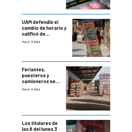
UAM defendió el
cambio de horario y
calificó de
“desproporcionado”
Hace 3 días
el bloqueo de
accesos
Feriantes,
puesteros y
camioneros se
movilizaron en
Hace 4 días
rechazo a
cambios de
horario en UAM
Los titulares de
las 6 del lunes 3