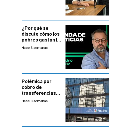
¿Por qué se
discute cómo los
pobres gastan la
plata?
Hace 3 semanas
Polémica por
cobro de
transferencias
del Mides en
Hace 3 semanas
efectivo