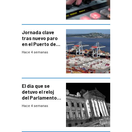
Jornada clave
tras nuevo paro
en el Puerto de
Montevideo
Hace 4 semanas
El día que se
detuvo el reloj
del Parlamento
para negociar
Hace 4 semanas
una Rendición de
Cuentas