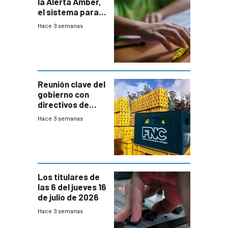
la Alerta Amber,
el sistema para
la búsqueda
Hace 3 semanas
temprana de
menores
ausentes
Reunión clave del
gobierno con
directivos de
Fábricas
Hace 3 semanas
Nacionales de
Cervezas
Los titulares de
las 6 del jueves 16
de julio de 2026
Hace 3 semanas