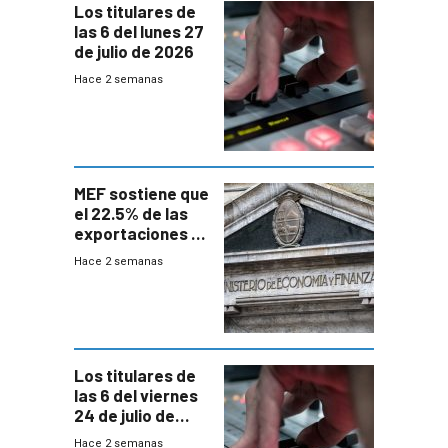
Los titulares de
las 6 del lunes 27
de julio de 2026
Hace 2 semanas
MEF sostiene que
el 22.5% de las
exportaciones a
EE.UU se verán
Hace 2 semanas
afectadas por la
suba arancelaria
de Trump
Los titulares de
las 6 del viernes
24 de julio de
2026
Hace 2 semanas