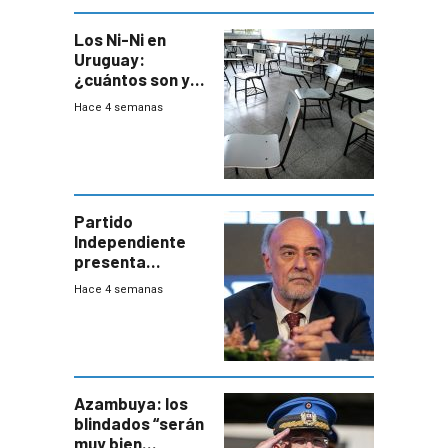
Los Ni-Ni en
Uruguay:
¿cuántos son y
en dónde están?
Hace 4 semanas
Partido
Independiente
presenta
demanda civil
Hace 4 semanas
para intentar
frenar Casupá
Azambuya: los
blindados “serán
muy bien