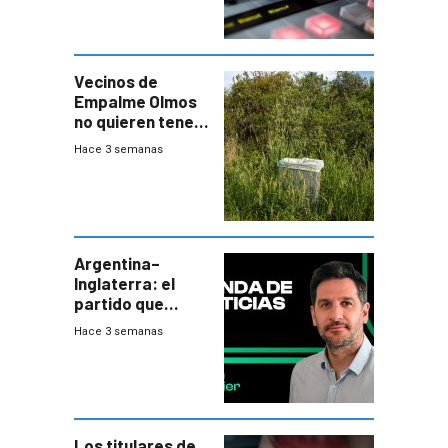
Vecinos de
Empalme Olmos
no quieren tener
cerca una planta
Hace 3 semanas
de tratamiento
de residuos e
impulsan
plebiscito
departamental
Argentina–
Inglaterra: el
partido que
nunca termina
Hace 3 semanas
Los titulares de