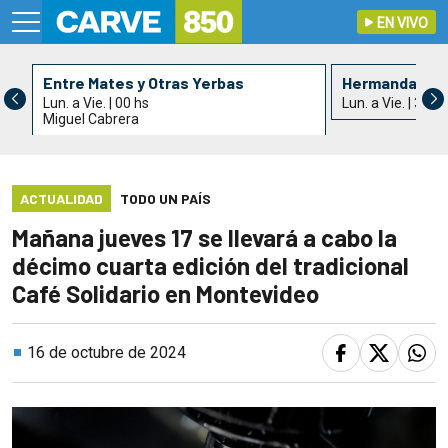
EN VIVO
Entre Mates y Otras Yerbas
Hermandad de 
Lun. a Vie. | 00 hs
Lun. a Vie. | 3 hs
Miguel Cabrera
ACTUALIDAD
TODO UN PAÍS
Mañana jueves 17 se llevará a cabo la
décimo cuarta edición del tradicional
Café Solidario en Montevideo
16 de octubre de 2024