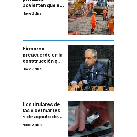
advierten que el
nuevo convenio
Hace 2 días
de la
construcción
aumentará
costos y obligará
a revisar
proyectos
Firmaron
preacuerdo en la
construcción que
comprende
Hace 3 días
reducción
paulatina de
carga horaria
Los titulares de
las 6 del martes
4 de agosto de
2026
Hace 3 días