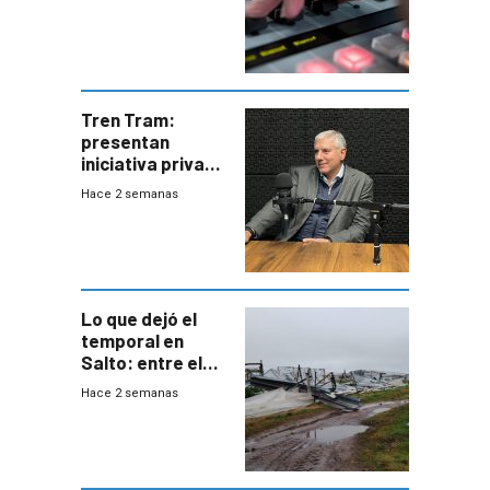
Tren Tram:
presentan
iniciativa privada
para una red de
Hace 2 semanas
cinco líneas en el
área
metropolitana
Lo que dejó el
temporal en
Salto: entre el
impacto
Hace 2 semanas
emocional y las
pérdidas sin
seguro