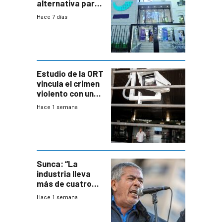
alternativa para
niños y
Hace 7 días
adolescentes
con cáncer
Estudio de la ORT
vincula el crimen
violento con una
menor creación
Hace 1 semana
de empresas
formales en el
área
metropolitana
Sunca: “La
industria lleva
más de cuatro
meses sin
Hace 1 semana
convenio
colectivo”