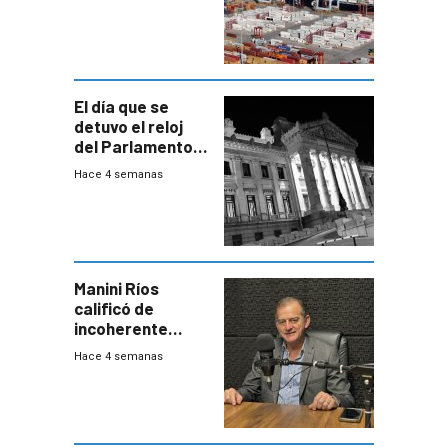
El día que se
detuvo el reloj
del Parlamento
para negociar
Hace 4 semanas
una Rendición de
Cuentas
Manini Ríos
calificó de
incoherente
decisión de
Hace 4 semanas
Coalición de no
votar Rendición
en general