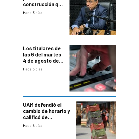
construcción que
comprende
Hace 5 días
reducción
paulatina de
carga horaria
Los titulares de
las 6 del martes
4 de agosto de
2026
Hace 5 días
UAM defendió el
cambio de horario y
calificó de
“desproporcionado”
Hace 6 días
el bloqueo de
accesos