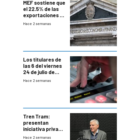
MEF sostiene que
el 22.5% de las
exportaciones a
EE.UU se verán
Hace 2 semanas
afectadas por la
suba arancelaria
de Trump
Los titulares de
las 6 del viernes
24 de julio de
2026
Hace 2 semanas
Tren Tram:
presentan
iniciativa privada
para una red de
Hace 2 semanas