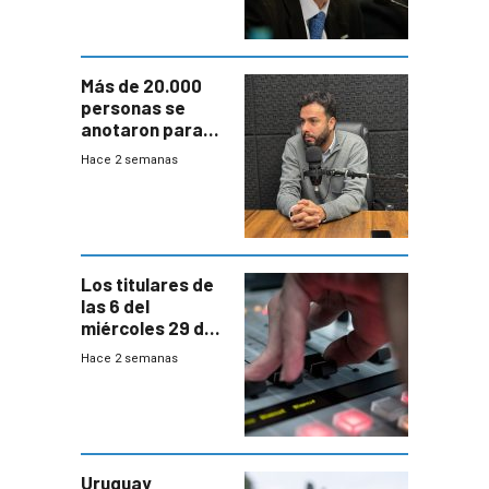
Más de 20.000
personas se
anotaron para
las pruebas
Hace 2 semanas
Acredita que la
ANEP impulsa
para terminar
Bachillerato
Los titulares de
las 6 del
miércoles 29 de
julio de 2026
Hace 2 semanas
Uruguay