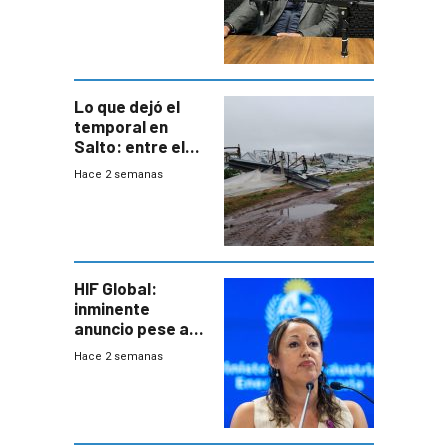
cinco líneas en el
área
metropolitana
Lo que dejó el
temporal en
Salto: entre el
impacto
Hace 2 semanas
emocional y las
pérdidas sin
seguro
HIF Global:
inminente
anuncio pese a
declaración de
Hace 2 semanas
Cardona y
“demoras” en
acuerdo entre
empresa y