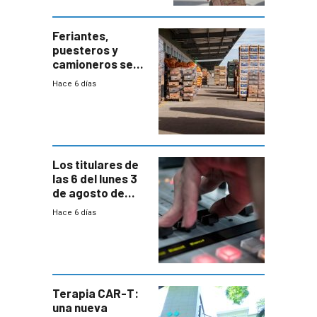
Feriantes,
puesteros y
camioneros se
movilizaron en
Hace 6 días
rechazo a
cambios de
horario en UAM
Los titulares de
las 6 del lunes 3
de agosto de
2026
Hace 6 días
Terapia CAR-T:
una nueva