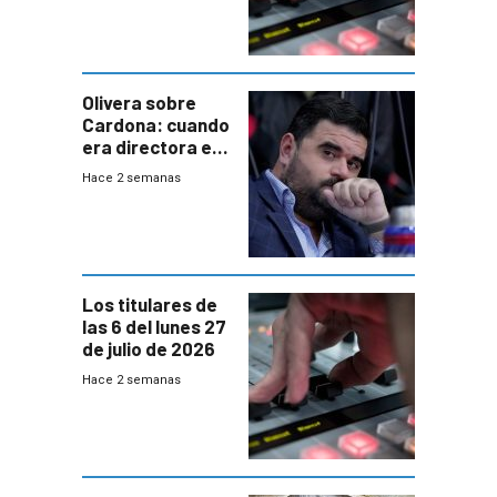
Olivera sobre
Cardona: cuando
era directora en
UTE “no era muy
Hace 2 semanas
afín” a HIF Global
Los titulares de
las 6 del lunes 27
de julio de 2026
Hace 2 semanas