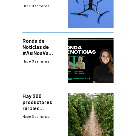
y abre un nuevo
Hace 3 semanas
desafío para la
seguridad
Ronda de
Noticias de
#AsíNosVa
(20/7/26)
Hace 3 semanas
Hay 200
productores
rurales
afectados tras
Hace 3 semanas
temporal en zona
de Salto