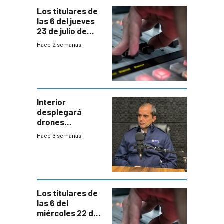
gobierno
Los titulares de
las 6 del jueves
23 de julio de
2026
Hace 2 semanas
Interior
desplegará
drones
autónomos para
Hace 3 semanas
responder a
emergencias
desde agosto
Los titulares de
las 6 del
miércoles 22 de
julio de 2026