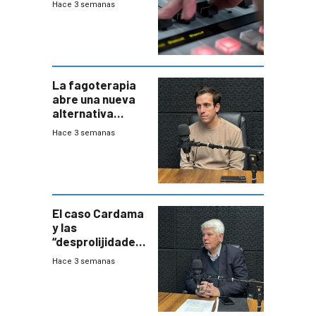
Hace 3 semanas
La fagoterapia
abre una nueva
alternativa
contra bacterias
Hace 3 semanas
resistentes:
Uruguay
exportará a Chile
terapia
innovadora
El caso Cardama
y las
“desprolijidades”
que la
Hace 3 semanas
investigadora ha
encontrado