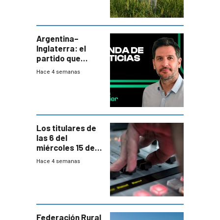
impulsan
plebiscito
departamental
Argentina–
Inglaterra: el
partido que
nunca termina
Hace 4 semanas
Los titulares de
las 6 del
miércoles 15 de
julio de 2026
Hace 4 semanas
Federación Rural