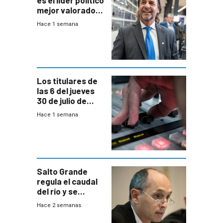
es el líder político
mejor valorado
del país, según
Hace 1 semana
encuesta de
Equipos
Consultores
Los titulares de
las 6 del jueves
30 de julio de
2026
Hace 1 semana
Salto Grande
regula el caudal
del río y se
prepara para un
Hace 2 semanas
escenario de
fuertes crecidas