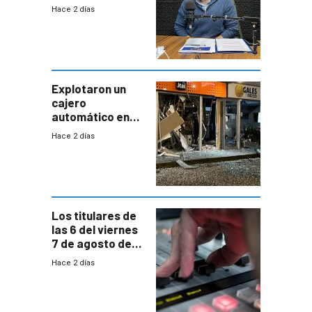
uruguayo y Antel
Hace 2 días
responde:
“Quizás no sea
Antel la que
tenga que estar
con mayor
miedo”
Explotaron un
cajero
automático en
Parque Miramar;
Hace 2 días
hay 3 detenidos
Los titulares de
las 6 del viernes
7 de agosto de
2026
Hace 2 días