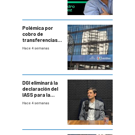
Polémica por
cobro de
transferencias
del Mides en
Hace 4 semanas
efectivo
DGI eliminará la
declaración del
IASS para la
mayoría de los
Hace 4 semanas
jubilados