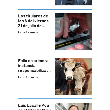
Los titulares de
las 6 del viernes
31 de julio de
2026
Hace 1 semana
Fallo en primera
instancia
responsabiliza al
Estado por falta
Hace 1 semana
de controles en
República
Ganadera
Luis Lacalle Pou