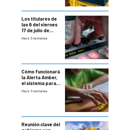
y FNC
Los titulares de
las 6 del viernes
17 de julio de
2026
Hace 3 semanas
Cómo funcionará
la Alerta Amber,
el sistema para
la búsqueda
Hace 3 semanas
temprana de
menores
ausentes
Reunión clave del