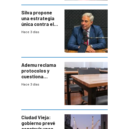
Silva propone
una estrategia
única contra el
narcotráfico y
Hace 3 días
mayor
coordinación
entre Interior y
Defensa
Ademu reclama
protocolos y
cuestiona
demora de
Hace 3 días
Primaria ante
docente con
antecedentes de
violencia
Ciudad Vieja:
gobierno prevé
construir unas