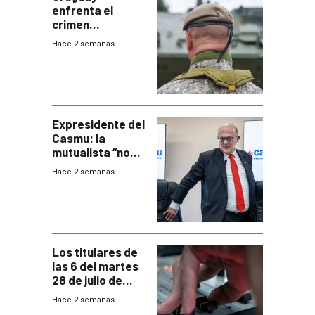
enfrenta el
crimen
organizado con
Hace 2 semanas
capacidades “de
otra época”,
aseguró
especialista en
seguridad
Expresidente del
Casmu: la
mutualista “no
está para pagar”
Hace 2 semanas
a interventores
“amigos del
gobierno”
Los titulares de
las 6 del martes
28 de julio de
2026
Hace 2 semanas