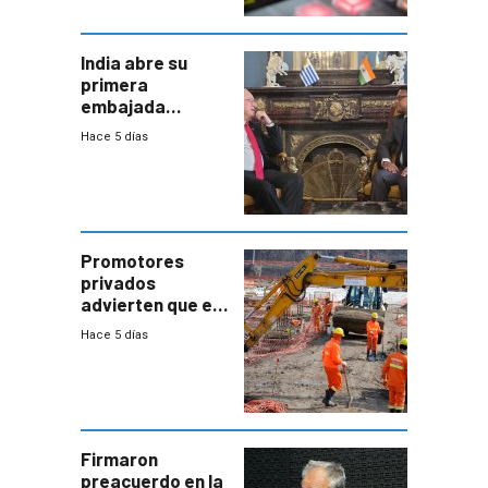
India abre su
primera
embajada
residente en
Hace 5 días
Uruguay y crecen
las expectativas
por un vínculo
comercial con
enorme
potencial
Promotores
privados
advierten que el
nuevo convenio
Hace 5 días
de la
construcción
aumentará
costos y obligará
a revisar
proyectos
Firmaron
preacuerdo en la