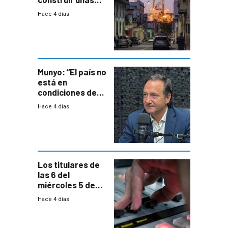
mil viviendas en
Hace 4 días
un plan de
repoblamiento,
entre siete y
ocho años
Munyo: “El país no
está en
condiciones de
enfrentar una
Hace 4 días
reducción de la
semana laboral”
Los titulares de
las 6 del
miércoles 5 de
agosto de 2026
Hace 4 días