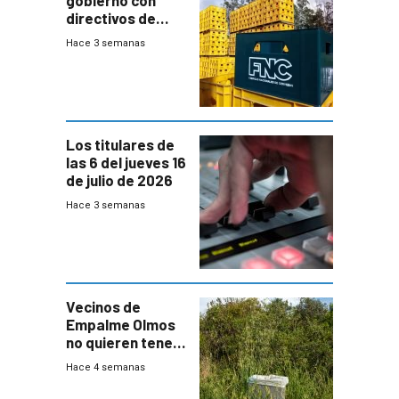
gobierno con
directivos de
Fábricas
Hace 3 semanas
Nacionales de
Cervezas
Los titulares de
las 6 del jueves 16
de julio de 2026
Hace 3 semanas
Vecinos de
Empalme Olmos
no quieren tener
cerca una planta
Hace 4 semanas
de tratamiento
de residuos e