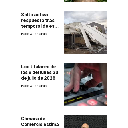
Salto activa
respuesta tras
temporal de este
sábado con
Hace 3 semanas
destrozos e
impacto a la
granja
Los titulares de
las 6 del lunes 20
de julio de 2026
Hace 3 semanas
Cámara de
Comercio estima