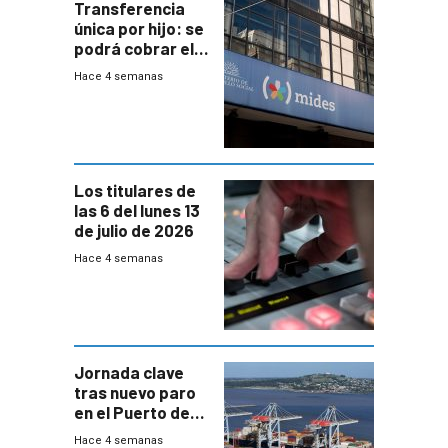
Transferencia
única por hijo: se
podrá cobrar el
100% en efectivo
Hace 4 semanas
y no habrá
trazabilidad del
Mides
Los titulares de
las 6 del lunes 13
de julio de 2026
Hace 4 semanas
Jornada clave
tras nuevo paro
en el Puerto de
Montevideo
Hace 4 semanas