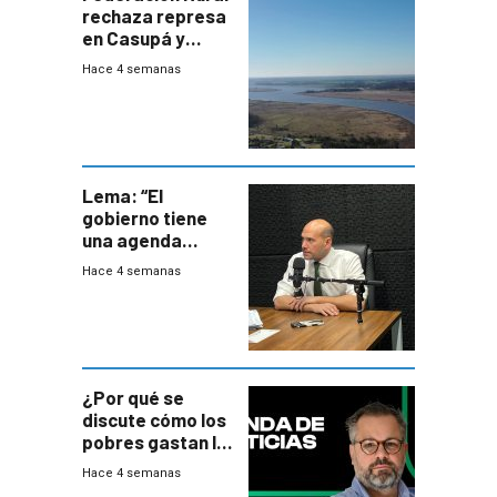
rechaza represa
en Casupá y
firma demanda
Hace 4 semanas
del PN
Lema: “El
gobierno tiene
una agenda
destructiva”
Hace 4 semanas
¿Por qué se
discute cómo los
pobres gastan la
plata?
Hace 4 semanas