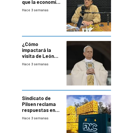
que la economía
crecerá 1,6%
Hace 3 semanas
este año, pero
advierte una
desaceleración
del consumo
¿Cómo
impactará la
visita de León
XIV a Uruguay?
Hace 3 semanas
Sindicato de
Pilsen reclama
respuestas en
medio de
Hace 3 semanas
conversaciones
entre el gobierno