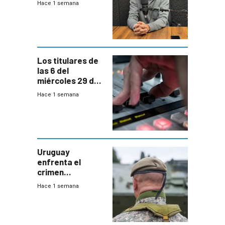
Hace 1 semana
Acredita que la
ANEP impulsa
para terminar
Bachillerato
Los titulares de
las 6 del
miércoles 29 de
julio de 2026
Hace 1 semana
Uruguay
enfrenta el
crimen
organizado con
Hace 1 semana
capacidades “de
otra época”,
aseguró
especialista en