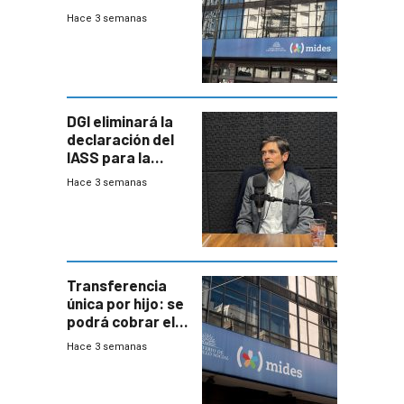
del Mides en
Hace 3 semanas
efectivo
DGI eliminará la
declaración del
IASS para la
mayoría de los
Hace 3 semanas
jubilados
Transferencia
única por hijo: se
podrá cobrar el
100% en efectivo
Hace 3 semanas
y no habrá
trazabilidad del
Mides