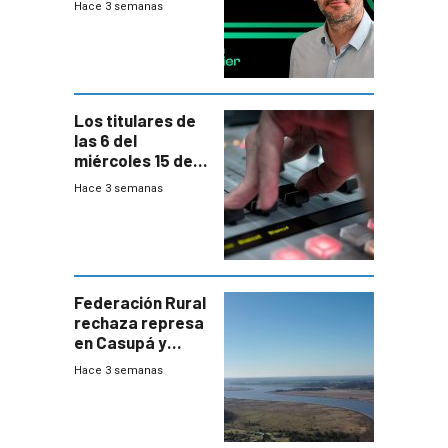
Hace 3 semanas
Los titulares de
las 6 del
miércoles 15 de
julio de 2026
Hace 3 semanas
Federación Rural
rechaza represa
en Casupá y
firma demanda
Hace 3 semanas
del PN