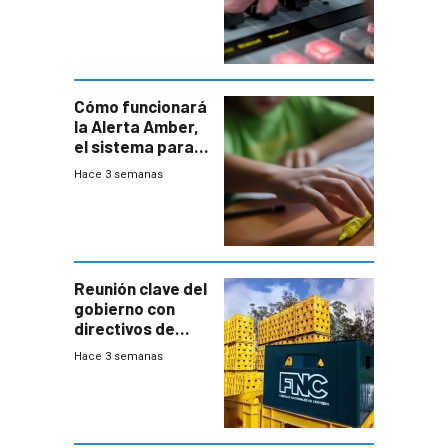
Cómo funcionará
la Alerta Amber,
el sistema para
la búsqueda
Hace 3 semanas
temprana de
menores
ausentes
Reunión clave del
gobierno con
directivos de
Fábricas
Hace 3 semanas
Nacionales de
Cervezas