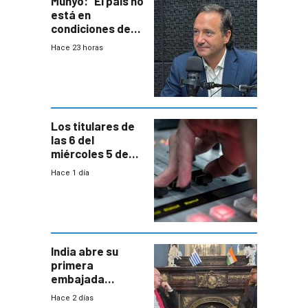
Munyo: “El país no
está en
condiciones de
enfrentar una
Hace 23 horas
reducción de la
semana laboral”
Los titulares de
las 6 del
miércoles 5 de
agosto de 2026
Hace 1 día
India abre su
primera
embajada
residente en
Hace 2 días
Uruguay y crecen