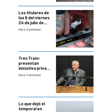
Los titulares de
las 6 del viernes
24 de julio de
2026
Hace 2 semanas
Tren Tram:
presentan
iniciativa privada
para una red de
Hace 2 semanas
cinco líneas en el
área
metropolitana
Lo que dejó el
temporal en