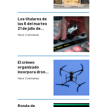
Los titulares de
las 6 del martes
21 de julio de
2026
Hace 2 semanas
El crimen
organizado
incorpora drones
y abre un nuevo
Hace 2 semanas
desafío para la
seguridad
Ronda de