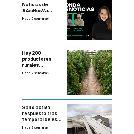
Noticias de
#AsíNosVa
(20/7/26)
Hace 2 semanas
Hay 200
productores
rurales
afectados tras
Hace 2 semanas
temporal en zona
de Salto
Salto activa
respuesta tras
temporal de este
sábado con
Hace 2 semanas
destrozos e