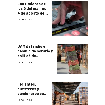
Los titulares de
las 6 del martes
4 de agosto de
2026
Hace 2 días
UAM defendió el
cambio de horario y
calificó de
“desproporcionado”
Hace 3 días
el bloqueo de
accesos
Feriantes,
puesteros y
camioneros se
movilizaron en
Hace 3 días
rechazo a