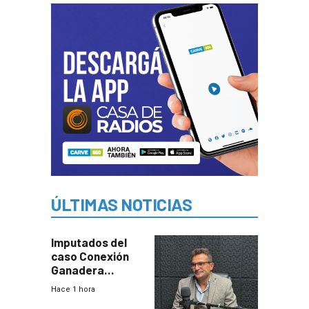
ÚLTIMAS NOTICIAS
Imputados del
caso Conexión
Ganadera
seguirán en
Hace 1 hora
prisión hasta