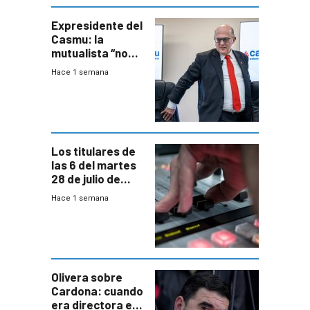
seguridad
Expresidente del
Casmu: la
mutualista “no
está para pagar”
Hace 1 semana
a interventores
“amigos del
gobierno”
Los titulares de
las 6 del martes
28 de julio de
2026
Hace 1 semana
Olivera sobre
Cardona: cuando
era directora en