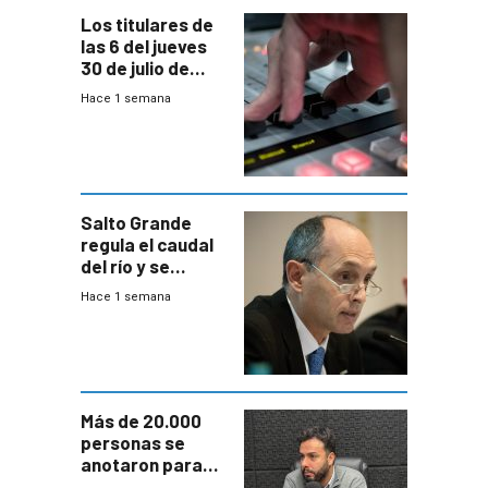
Los titulares de
las 6 del jueves
30 de julio de
2026
Hace 1 semana
Salto Grande
regula el caudal
del río y se
prepara para un
Hace 1 semana
escenario de
fuertes crecidas
Más de 20.000
personas se
anotaron para
las pruebas