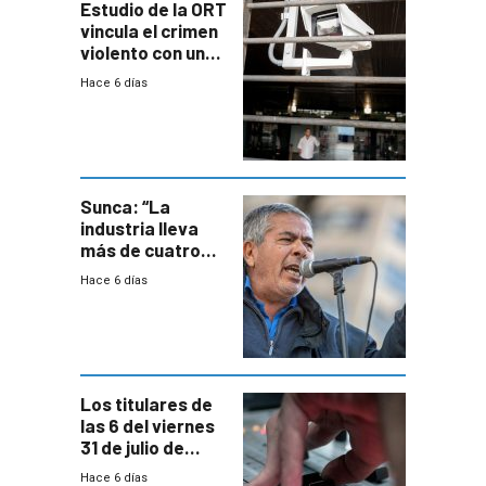
Estudio de la ORT
vincula el crimen
violento con una
menor creación
Hace 6 días
de empresas
formales en el
área
metropolitana
Sunca: “La
industria lleva
más de cuatro
meses sin
Hace 6 días
convenio
colectivo”
Los titulares de
las 6 del viernes
31 de julio de
2026
Hace 6 días