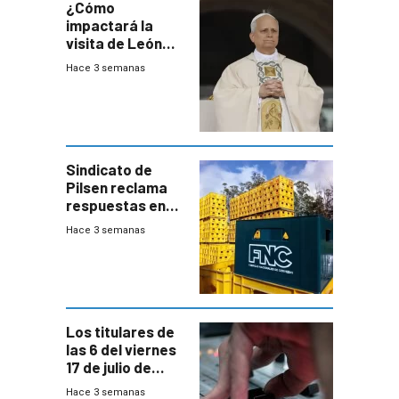
¿Cómo
impactará la
visita de León
XIV a Uruguay?
Hace 3 semanas
Sindicato de
Pilsen reclama
respuestas en
medio de
Hace 3 semanas
conversaciones
entre el gobierno
y FNC
Los titulares de
las 6 del viernes
17 de julio de
2026
Hace 3 semanas