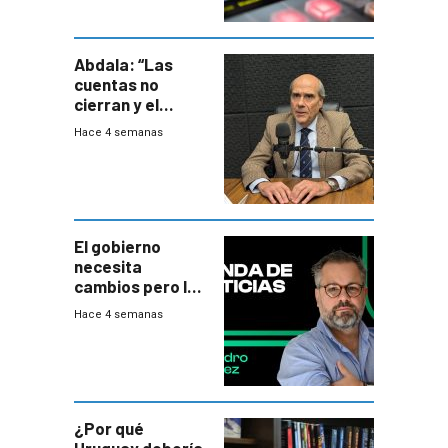
Abdala: “Las
cuentas no
cierran y el
balance del
Hace 4 semanas
gobierno es
insatisfactorio”
El gobierno
necesita
cambios pero los
ministros tienen
Hace 4 semanas
mejor imagen
que el presidente
¿Por qué