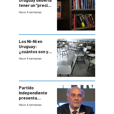
Uruguay debería
tener un “precio
único” en los
Hace 4 semanas
libros que
permita “salvar”
a los libreros?
Los Ni-Ni en
Uruguay:
¿cuántos son y
en dónde están?
Hace 4 semanas
Partido
Independiente
presenta
demanda civil
Hace 4 semanas
para intentar
frenar Casupá