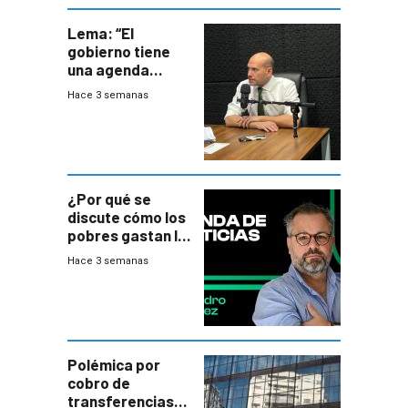
Lema: “El
gobierno tiene
una agenda
destructiva”
Hace 3 semanas
¿Por qué se
discute cómo los
pobres gastan la
plata?
Hace 3 semanas
Polémica por
cobro de
transferencias