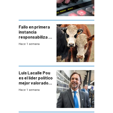
Fallo en primera
instancia
responsabiliza al
Estado por falta
Hace 1 semana
de controles en
República
Ganadera
Luis Lacalle Pou
es el líder político
mejor valorado
del país, según
Hace 1 semana
encuesta de
Equipos
Consultores