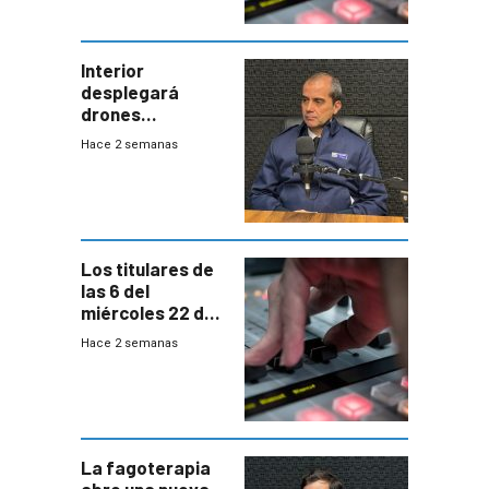
Interior
desplegará
drones
autónomos para
Hace 2 semanas
responder a
emergencias
desde agosto
Los titulares de
las 6 del
miércoles 22 de
julio de 2026
Hace 2 semanas
La fagoterapia