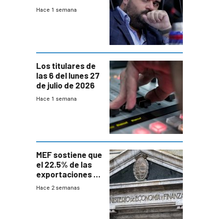
UTE “no era muy
Hace 1 semana
afín” a HIF Global
Los titulares de
las 6 del lunes 27
de julio de 2026
Hace 1 semana
MEF sostiene que
el 22.5% de las
exportaciones a
EE.UU se verán
Hace 2 semanas
afectadas por la
suba arancelaria
de Trump