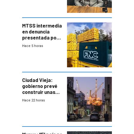
febrero del 2027
MTSS intermedia
en denuncia
presentada por
FNC contra
Hace 5 horas
sindicato
Ciudad Vieja:
gobierno prevé
construir unas
mil viviendas en
Hace 22 horas
un plan de
repoblamiento,
entre siete y
ocho años