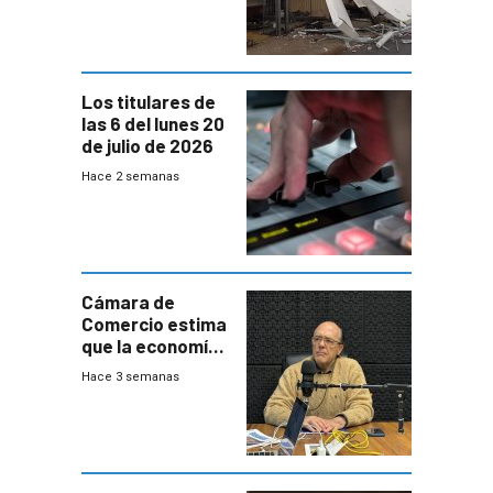
impacto a la
granja
Los titulares de
las 6 del lunes 20
de julio de 2026
Hace 2 semanas
Cámara de
Comercio estima
que la economía
crecerá 1,6%
Hace 3 semanas
este año, pero
advierte una
desaceleración
del consumo