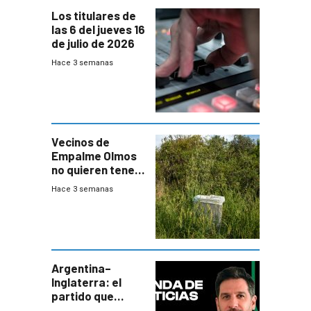
Los titulares de
las 6 del jueves 16
de julio de 2026
Hace 3 semanas
Vecinos de
Empalme Olmos
no quieren tener
cerca una planta
Hace 3 semanas
de tratamiento
de residuos e
impulsan
plebiscito
departamental
Argentina–
Inglaterra: el
partido que
nunca termina