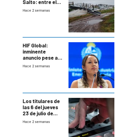
Salto: entre el
impacto
Hace 2 semanas
emocional y las
pérdidas sin
seguro
HIF Global:
inminente
anuncio pese a
declaración de
Hace 2 semanas
Cardona y
“demoras” en
acuerdo entre
empresa y
gobierno
Los titulares de
las 6 del jueves
23 de julio de
2026
Hace 2 semanas