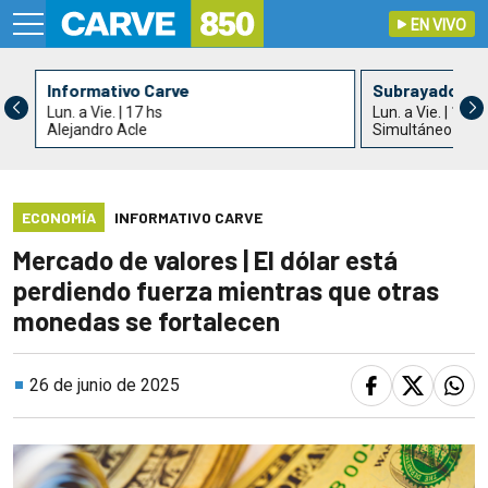
EN VIVO
Informativo Carve
Subrayado Ta
Lun. a Vie. | 17 hs
Lun. a Vie. | 18 h
Alejandro Acle
Simultáneo con 
ECONOMÍA
INFORMATIVO CARVE
Mercado de valores | El dólar está
perdiendo fuerza mientras que otras
monedas se fortalecen
26 de junio de 2025