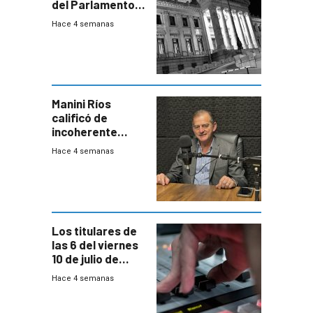
del Parlamento
para negociar
Hace 4 semanas
una Rendición de
Cuentas
Manini Ríos
calificó de
incoherente
decisión de
Hace 4 semanas
Coalición de no
votar Rendición
en general
Los titulares de
las 6 del viernes
10 de julio de
2026
Hace 4 semanas