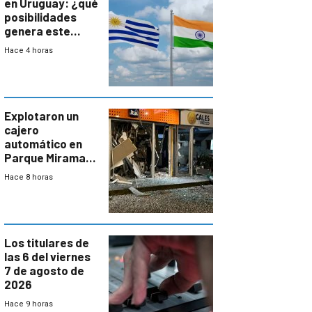
en Uruguay: ¿qué
posibilidades
genera este
vínculo
Hace 4 horas
diplomático?
Explotaron un
cajero
automático en
Parque Miramar;
hay 3 detenidos
Hace 8 horas
Los titulares de
las 6 del viernes
7 de agosto de
2026
Hace 9 horas