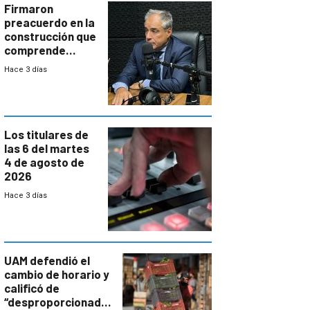
proyectos
Firmaron
preacuerdo en la
construcción que
comprende
reducción
Hace 3 días
paulatina de
carga horaria
Los titulares de
las 6 del martes
4 de agosto de
2026
Hace 3 días
UAM defendió el
cambio de horario y
calificó de
“desproporcionado”