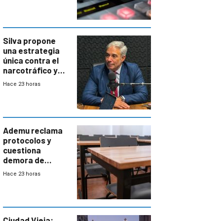
Silva propone
una estrategia
única contra el
narcotráfico y
mayor
Hace 23 horas
coordinación
entre Interior y
Defensa
Ademu reclama
protocolos y
cuestiona
demora de
Primaria ante
Hace 23 horas
docente con
antecedentes de
violencia
Ciudad Vieja: