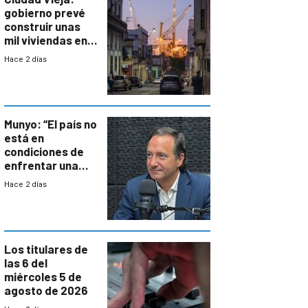
gobierno prevé
construir unas
mil viviendas en
un plan de
Hace 2 días
repoblamiento,
entre siete y
ocho años
Munyo: “El país no
está en
condiciones de
enfrentar una
reducción de la
Hace 2 días
semana laboral”
Los titulares de
las 6 del
miércoles 5 de
agosto de 2026