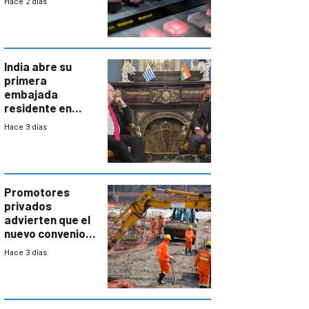
Hace 2 días
India abre su
primera
embajada
residente en
Uruguay y crecen
Hace 3 días
las expectativas
por un vínculo
comercial con
enorme
potencial
Promotores
privados
advierten que el
nuevo convenio
de la
Hace 3 días
construcción
aumentará
costos y obligará
a revisar