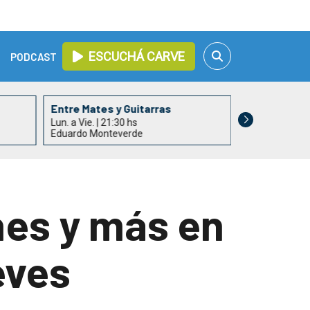
ESCUCHÁ CARVE
PODCAST
Entre Mates y Guitarras
Nuestro Ca
Lun. a Vie. | 21:30 hs
Lun. a Vie. | 22
Eduardo Monteverde
Gustavo Arias
nes y más en
eves