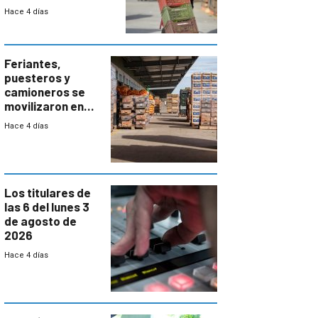
el bloqueo de
Hace 4 días
accesos
Feriantes,
puesteros y
camioneros se
movilizaron en
rechazo a
Hace 4 días
cambios de
horario en UAM
Los titulares de
las 6 del lunes 3
de agosto de
2026
Hace 4 días