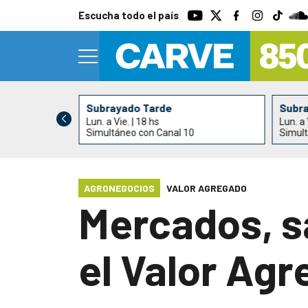
Escucha todo el país
Subrayado Tarde
Subr
Lun. a Vie. | 18 hs
Lun. a 
Simultáneo con Canal 10
Simult
AGRONEGOCIOS
VALOR AGREGADO
Mercados, s
el Valor Agr