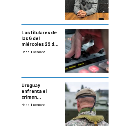
Acredita que la
ANEP impulsa
para terminar
Bachillerato
Los titulares de
las 6 del
miércoles 29 de
julio de 2026
Hace 1 semana
Uruguay
enfrenta el
crimen
organizado con
Hace 1 semana
capacidades “de
otra época”,
aseguró
especialista en