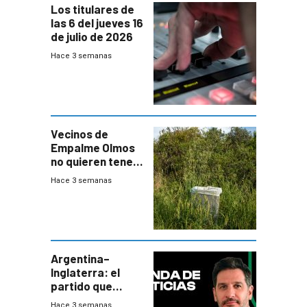
Los titulares de
las 6 del jueves 16
de julio de 2026
Hace 3 semanas
Vecinos de
Empalme Olmos
no quieren tener
cerca una planta
Hace 3 semanas
de tratamiento
de residuos e
impulsan
plebiscito
departamental
Argentina–
Inglaterra: el
partido que
nunca termina
Hace 3 semanas