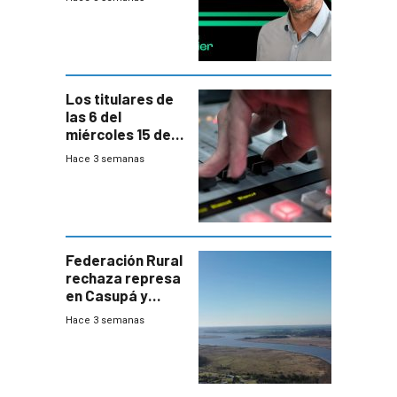
Los titulares de
las 6 del
miércoles 15 de
julio de 2026
Hace 3 semanas
Federación Rural
rechaza represa
en Casupá y
firma demanda
Hace 3 semanas
del PN