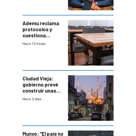
entre Interior y
Defensa
Ademu reclama
protocolos y
cuestiona
demora de
Hace 12 horas
Primaria ante
docente con
antecedentes de
violencia
Ciudad Vieja:
gobierno prevé
construir unas
mil viviendas en
Hace 2 días
un plan de
repoblamiento,
entre siete y
ocho años
Munyo: “El país no