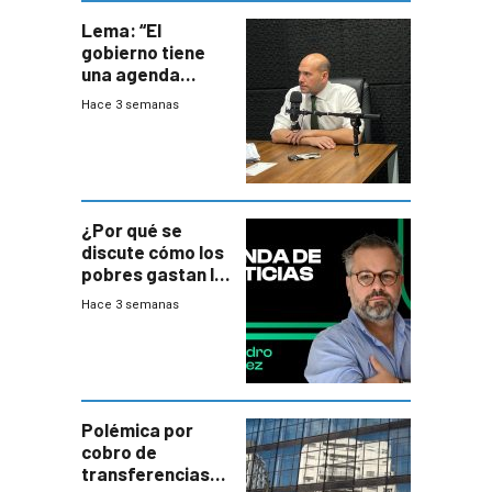
Lema: “El
gobierno tiene
una agenda
destructiva”
Hace 3 semanas
¿Por qué se
discute cómo los
pobres gastan la
plata?
Hace 3 semanas
Polémica por
cobro de
transferencias