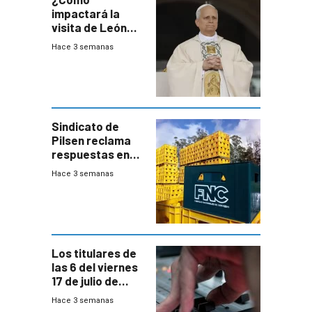
impactará la
visita de León
XIV a Uruguay?
Hace 3 semanas
Sindicato de
Pilsen reclama
respuestas en
medio de
Hace 3 semanas
conversaciones
entre el gobierno
y FNC
Los titulares de
las 6 del viernes
17 de julio de
2026
Hace 3 semanas