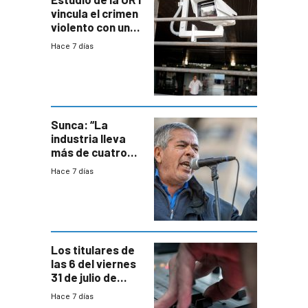
vincula el crimen
violento con una
menor creación
Hace 7 días
de empresas
formales en el
área
metropolitana
Sunca: “La
industria lleva
más de cuatro
meses sin
Hace 7 días
convenio
colectivo”
Los titulares de
las 6 del viernes
31 de julio de
2026
Hace 7 días