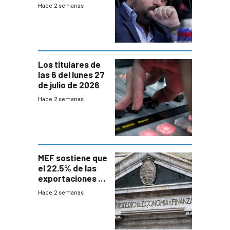
UTE “no era muy
Hace 2 semanas
afín” a HIF Global
Los titulares de
las 6 del lunes 27
de julio de 2026
Hace 2 semanas
MEF sostiene que
el 22.5% de las
exportaciones a
EE.UU se verán
Hace 2 semanas
afectadas por la
suba arancelaria
de Trump