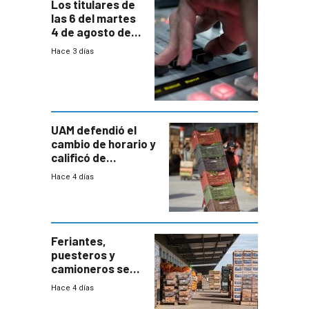
Los titulares de
las 6 del martes
4 de agosto de
2026
Hace 3 días
UAM defendió el
cambio de horario y
calificó de
“desproporcionado”
Hace 4 días
el bloqueo de
accesos
Feriantes,
puesteros y
camioneros se
movilizaron en
Hace 4 días
rechazo a