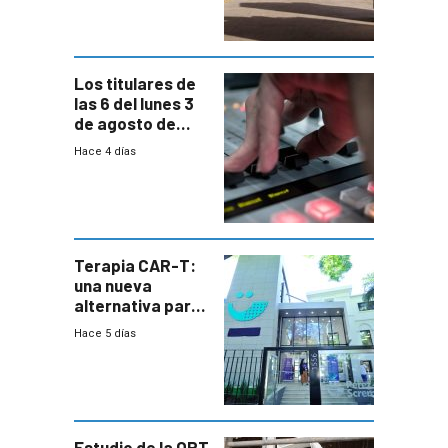
cambios de
horario en UAM
Los titulares de
las 6 del lunes 3
de agosto de
2026
Hace 4 días
Terapia CAR-T:
una nueva
alternativa para
niños y
Hace 5 días
adolescentes
con cáncer
Estudio de la ORT