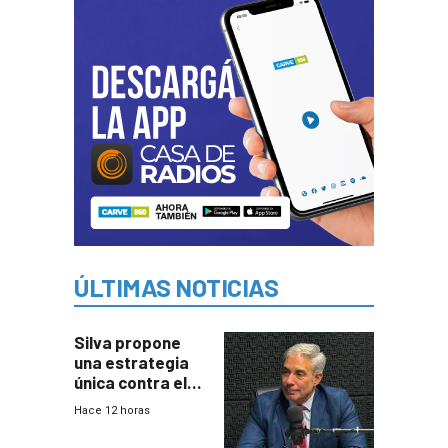
ÚLTIMAS NOTICIAS
Silva propone
una estrategia
única contra el
narcotráfico y
Hace 12 horas
mayor
coordinación