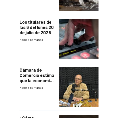
impacto a la
granja
Los titulares de
las 6 del lunes 20
de julio de 2026
Hace 3 semanas
Cámara de
Comercio estima
que la economía
crecerá 1,6%
Hace 3 semanas
este año, pero
advierte una
desaceleración
del consumo
¿Cómo