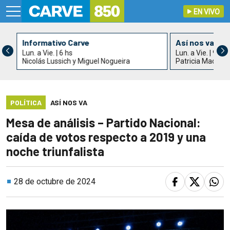
EN VIVO
Informativo Carve
Así nos va
Lun. a Vie. | 6 hs
Lun. a Vie. | 9 hs
Nicolás Lussich y Miguel Nogueira
Patricia Madrid
POLÍTICA
ASÍ NOS VA
Mesa de análisis – Partido Nacional:
caída de votos respecto a 2019 y una
noche triunfalista
28 de octubre de 2024