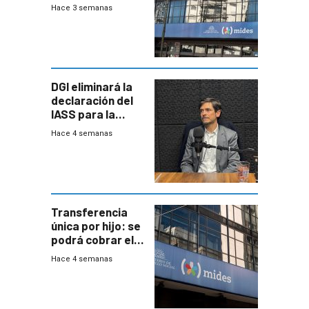
del Mides en
Hace 3 semanas
efectivo
DGI eliminará la
declaración del
IASS para la
mayoría de los
Hace 4 semanas
jubilados
Transferencia
única por hijo: se
podrá cobrar el
100% en efectivo
Hace 4 semanas
y no habrá
trazabilidad del
Mides