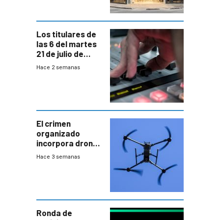
Los titulares de
las 6 del martes
21 de julio de
2026
Hace 2 semanas
El crimen
organizado
incorpora drones
y abre un nuevo
Hace 3 semanas
desafío para la
seguridad
Ronda de