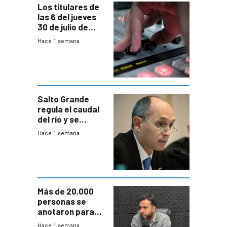
Los titulares de
las 6 del jueves
30 de julio de
2026
Hace 1 semana
Salto Grande
regula el caudal
del río y se
prepara para un
Hace 1 semana
escenario de
fuertes crecidas
Más de 20.000
personas se
anotaron para
las pruebas
Hace 1 semana