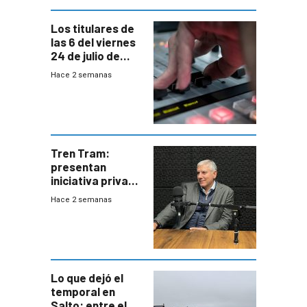
Los titulares de
las 6 del viernes
24 de julio de
2026
Hace 2 semanas
Tren Tram:
presentan
iniciativa privada
para una red de
Hace 2 semanas
cinco líneas en el
área
metropolitana
Lo que dejó el
temporal en
Salto: entre el