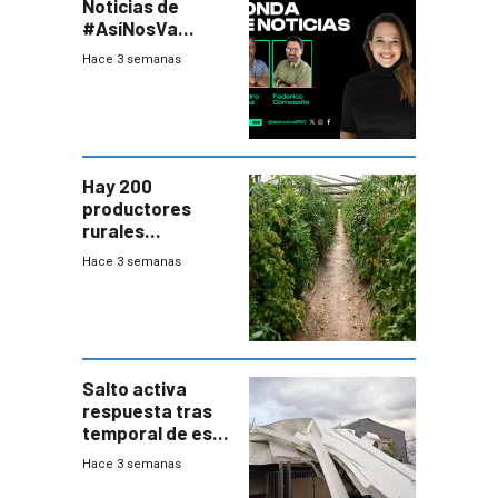
Noticias de
#AsíNosVa
(20/7/26)
Hace 3 semanas
Hay 200
productores
rurales
afectados tras
Hace 3 semanas
temporal en zona
de Salto
Salto activa
respuesta tras
temporal de este
sábado con
Hace 3 semanas
destrozos e