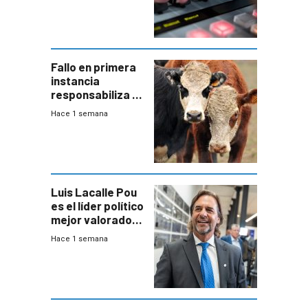
Fallo en primera
instancia
responsabiliza al
Estado por falta
Hace 1 semana
de controles en
República
Ganadera
Luis Lacalle Pou
es el líder político
mejor valorado
del país, según
Hace 1 semana
encuesta de
Equipos
Consultores