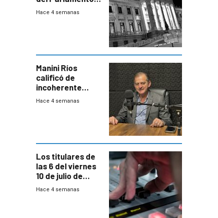
para negociar
Hace 4 semanas
una Rendición de
Cuentas
Manini Ríos
calificó de
incoherente
decisión de
Hace 4 semanas
Coalición de no
votar Rendición
en general
Los titulares de
las 6 del viernes
10 de julio de
2026
Hace 4 semanas