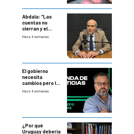
Abdala: “Las
cuentas no
cierran y el
balance del
Hace 4 semanas
gobierno es
insatisfactorio”
El gobierno
necesita
cambios pero los
ministros tienen
Hace 4 semanas
mejor imagen
que el presidente
¿Por qué
Uruguay debería