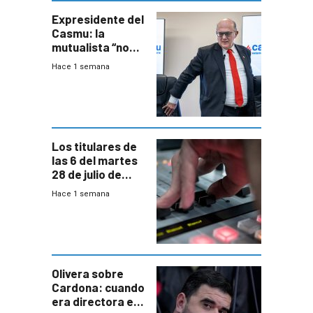
seguridad
Expresidente del
Casmu: la
mutualista “no
está para pagar”
Hace 1 semana
a interventores
“amigos del
gobierno”
Los titulares de
las 6 del martes
28 de julio de
2026
Hace 1 semana
Olivera sobre
Cardona: cuando
era directora en