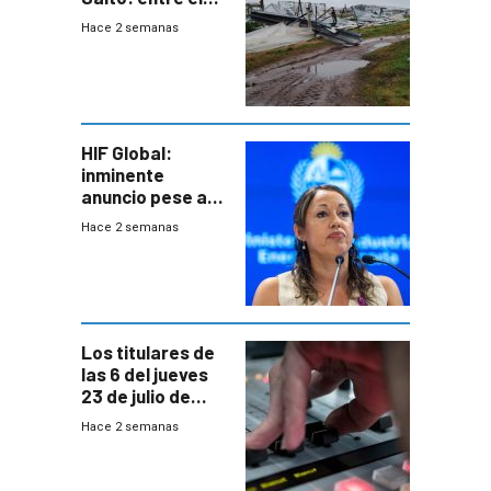
impacto
Hace 2 semanas
emocional y las
pérdidas sin
seguro
HIF Global:
inminente
anuncio pese a
declaración de
Hace 2 semanas
Cardona y
“demoras” en
acuerdo entre
empresa y
gobierno
Los titulares de
las 6 del jueves
23 de julio de
2026
Hace 2 semanas