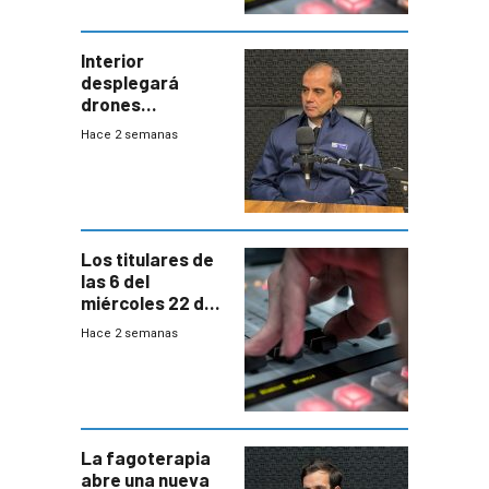
Interior
desplegará
drones
autónomos para
Hace 2 semanas
responder a
emergencias
desde agosto
Los titulares de
las 6 del
miércoles 22 de
julio de 2026
Hace 2 semanas
La fagoterapia
abre una nueva