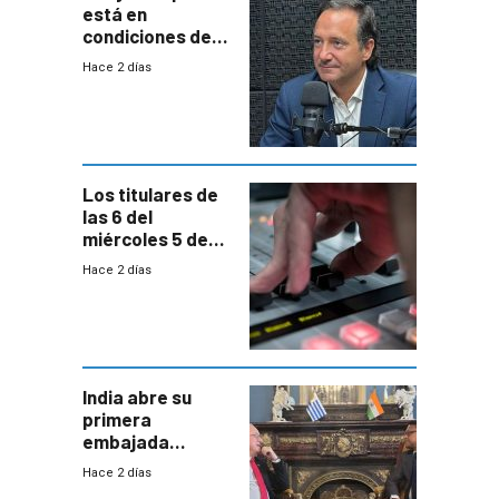
está en
condiciones de
enfrentar una
Hace 2 días
reducción de la
semana laboral”
Los titulares de
las 6 del
miércoles 5 de
agosto de 2026
Hace 2 días
India abre su
primera
embajada
residente en
Hace 2 días
Uruguay y crecen