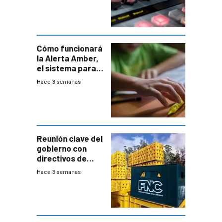
Cómo funcionará
la Alerta Amber,
el sistema para
la búsqueda
Hace 3 semanas
temprana de
menores
ausentes
Reunión clave del
gobierno con
directivos de
Fábricas
Hace 3 semanas
Nacionales de
Cervezas