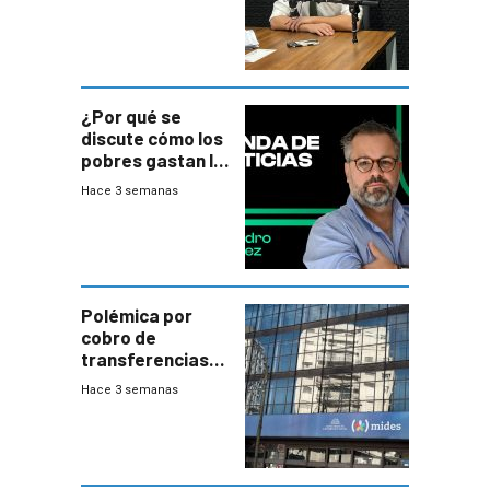
¿Por qué se
discute cómo los
pobres gastan la
plata?
Hace 3 semanas
Polémica por
cobro de
transferencias
del Mides en
Hace 3 semanas
efectivo