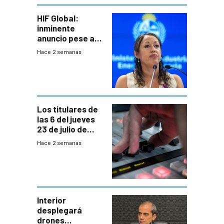
HIF Global:
inminente
anuncio pese a
declaración de
Hace 2 semanas
Cardona y
“demoras” en
acuerdo entre
empresa y
gobierno
Los titulares de
las 6 del jueves
23 de julio de
2026
Hace 2 semanas
Interior
desplegará
drones