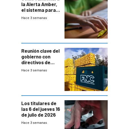
la Alerta Amber,
el sistema para
la búsqueda
Hace 3 semanas
temprana de
menores
ausentes
Reunión clave del
gobierno con
directivos de
Fábricas
Hace 3 semanas
Nacionales de
Cervezas
Los titulares de
las 6 del jueves 16
de julio de 2026
Hace 3 semanas