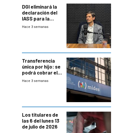
DGI eliminará la
declaración del
IASS para la
mayoría de los
Hace 3 semanas
jubilados
Transferencia
única por hijo: se
podrá cobrar el
100% en efectivo
Hace 3 semanas
y no habrá
trazabilidad del
Mides
Los titulares de
las 6 del lunes 13
de julio de 2026