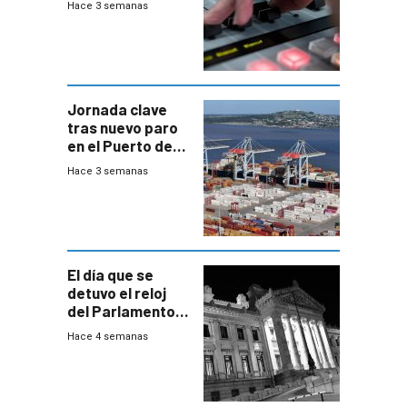
Hace 3 semanas
Jornada clave
tras nuevo paro
en el Puerto de
Montevideo
Hace 3 semanas
El día que se
detuvo el reloj
del Parlamento
para negociar
Hace 4 semanas
una Rendición de
Cuentas