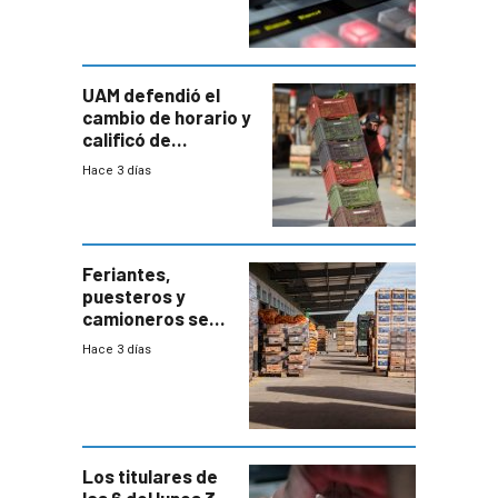
UAM defendió el
cambio de horario y
calificó de
“desproporcionado”
Hace 3 días
el bloqueo de
accesos
Feriantes,
puesteros y
camioneros se
movilizaron en
Hace 3 días
rechazo a
cambios de
horario en UAM
Los titulares de