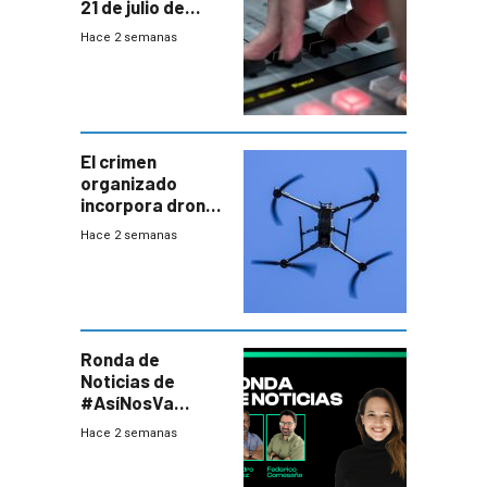
21 de julio de
2026
Hace 2 semanas
El crimen
organizado
incorpora drones
y abre un nuevo
Hace 2 semanas
desafío para la
seguridad
Ronda de
Noticias de
#AsíNosVa
(20/7/26)
Hace 2 semanas