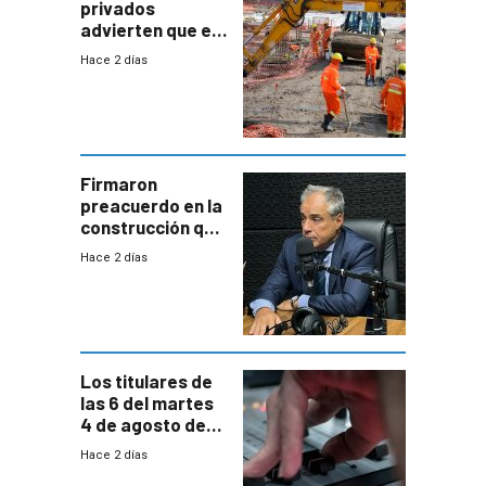
privados
advierten que el
nuevo convenio
Hace 2 días
de la
construcción
aumentará
costos y obligará
a revisar
proyectos
Firmaron
preacuerdo en la
construcción que
comprende
Hace 2 días
reducción
paulatina de
carga horaria
Los titulares de
las 6 del martes
4 de agosto de
2026
Hace 2 días