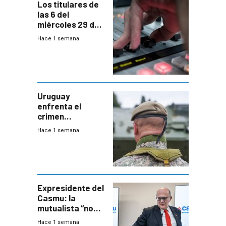
Los titulares de
las 6 del
miércoles 29 de
julio de 2026
Hace 1 semana
Uruguay
enfrenta el
crimen
organizado con
Hace 1 semana
capacidades “de
otra época”,
aseguró
especialista en
seguridad
Expresidente del
Casmu: la
mutualista “no
está para pagar”
Hace 1 semana