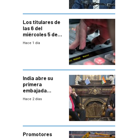
Los titulares de
las 6 del
miércoles 5 de
agosto de 2026
Hace 1 día
India abre su
primera
embajada
residente en
Hace 2 días
Uruguay y crecen
las expectativas
por un vínculo
comercial con
enorme
potencial
Promotores