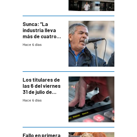
área
metropolitana
Sunca: “La
industria lleva
más de cuatro
meses sin
Hace 6 días
convenio
colectivo”
Los titulares de
las 6 del viernes
31 de julio de
2026
Hace 6 días
Fallo en primera