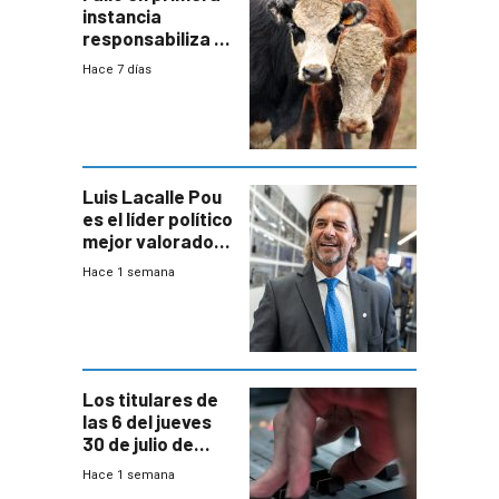
instancia
responsabiliza al
Estado por falta
Hace 7 días
de controles en
República
Ganadera
Luis Lacalle Pou
es el líder político
mejor valorado
del país, según
Hace 1 semana
encuesta de
Equipos
Consultores
Los titulares de
las 6 del jueves
30 de julio de
2026
Hace 1 semana