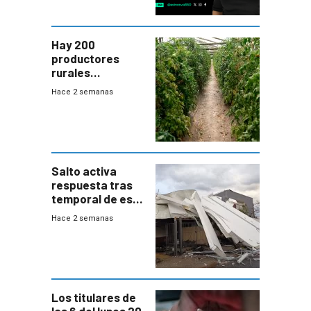
Hay 200
productores
rurales
afectados tras
Hace 2 semanas
temporal en zona
de Salto
Salto activa
respuesta tras
temporal de este
sábado con
Hace 2 semanas
destrozos e
impacto a la
granja
Los titulares de