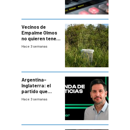
Vecinos de
Empalme Olmos
no quieren tener
cerca una planta
Hace 3 semanas
de tratamiento
de residuos e
impulsan
plebiscito
departamental
Argentina–
Inglaterra: el
partido que
nunca termina
Hace 3 semanas