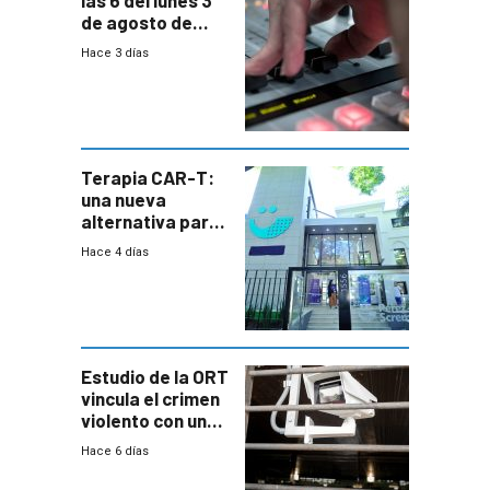
las 6 del lunes 3
de agosto de
2026
Hace 3 días
Terapia CAR-T:
una nueva
alternativa para
niños y
Hace 4 días
adolescentes
con cáncer
Estudio de la ORT
vincula el crimen
violento con una
menor creación
Hace 6 días
de empresas
formales en el