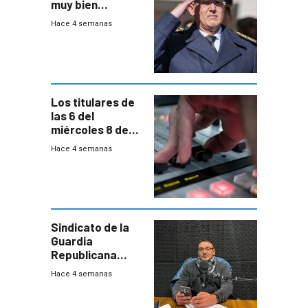
muy bien
recibidos” por los
Hace 4 semanas
vecinos
Los titulares de
las 6 del
miércoles 8 de
julio de 2026
Hace 4 semanas
Sindicato de la
Guardia
Republicana
denuncia
Hace 4 semanas
chalecos
vencidos y falta