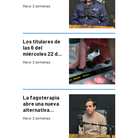
autónomos para
Hace 2 semanas
responder a
emergencias
desde agosto
Los titulares de
las 6 del
miércoles 22 de
julio de 2026
Hace 2 semanas
La fagoterapia
abre una nueva
alternativa
contra bacterias
Hace 2 semanas
resistentes:
Uruguay
exportará a Chile