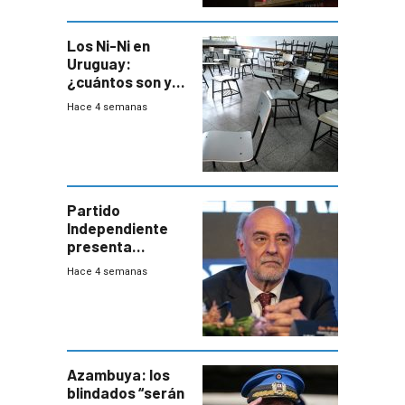
Los Ni-Ni en
Uruguay:
¿cuántos son y
en dónde están?
Hace 4 semanas
Partido
Independiente
presenta
demanda civil
Hace 4 semanas
para intentar
frenar Casupá
Azambuya: los
blindados “serán