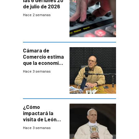
las 6 del lunes 20
de julio de 2026
Hace 2 semanas
Cámara de
Comercio estima
que la economía
crecerá 1,6%
Hace 3 semanas
este año, pero
advierte una
desaceleración
del consumo
¿Cómo
impactará la
visita de León
XIV a Uruguay?
Hace 3 semanas