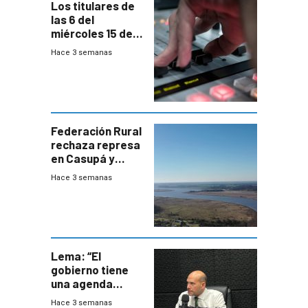
Los titulares de
las 6 del
miércoles 15 de
julio de 2026
Hace 3 semanas
Federación Rural
rechaza represa
en Casupá y
firma demanda
Hace 3 semanas
del PN
Lema: “El
gobierno tiene
una agenda
destructiva”
Hace 3 semanas