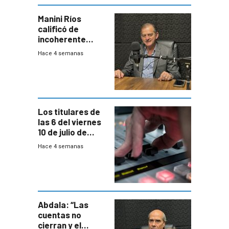
Manini Ríos
calificó de
incoherente
decisión de
Hace 4 semanas
Coalición de no
votar Rendición
en general
Los titulares de
las 6 del viernes
10 de julio de
2026
Hace 4 semanas
Abdala: “Las
cuentas no
cierran y el