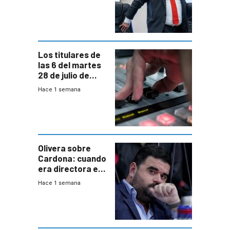
a interventores
“amigos del
gobierno”
Los titulares de
las 6 del martes
28 de julio de
2026
Hace 1 semana
Olivera sobre
Cardona: cuando
era directora en
UTE “no era muy
Hace 1 semana
afín” a HIF Global