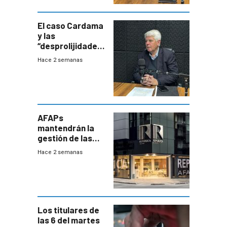
terapia
innovadora
El caso Cardama
y las
“desprolijidades”
que la
Hace 2 semanas
investigadora ha
encontrado
AFAPs
mantendrán la
gestión de las
cuentas
Hace 2 semanas
individuales
Los titulares de
las 6 del martes