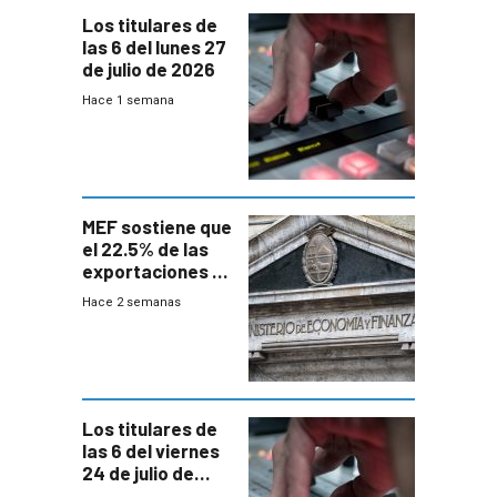
Los titulares de
las 6 del lunes 27
de julio de 2026
Hace 1 semana
MEF sostiene que
el 22.5% de las
exportaciones a
EE.UU se verán
Hace 2 semanas
afectadas por la
suba arancelaria
de Trump
Los titulares de
las 6 del viernes
24 de julio de
2026