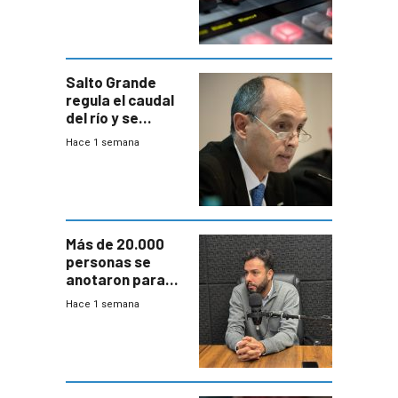
Salto Grande
regula el caudal
del río y se
prepara para un
Hace 1 semana
escenario de
fuertes crecidas
Más de 20.000
personas se
anotaron para
las pruebas
Hace 1 semana
Acredita que la
ANEP impulsa
para terminar
Bachillerato