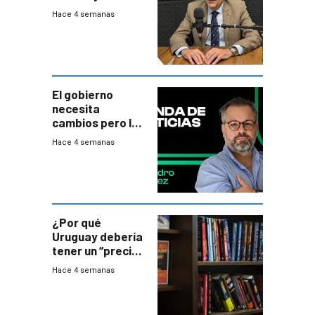
balance del
Hace 4 semanas
gobierno es
insatisfactorio”
El gobierno
necesita
cambios pero los
ministros tienen
Hace 4 semanas
mejor imagen
que el presidente
¿Por qué
Uruguay debería
tener un “precio
único” en los
Hace 4 semanas
libros que
permita “salvar”
a los libreros?