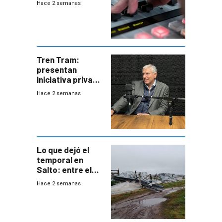
Hace 2 semanas
Tren Tram:
presentan
iniciativa privada
para una red de
Hace 2 semanas
cinco líneas en el
área
metropolitana
Lo que dejó el
temporal en
Salto: entre el
impacto
Hace 2 semanas
emocional y las
pérdidas sin
seguro