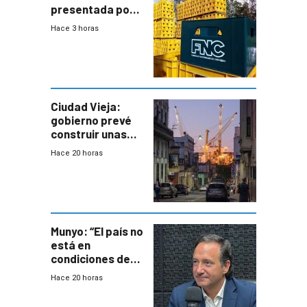
presentada por
FNC contra
Hace 3 horas
sindicato
Ciudad Vieja:
gobierno prevé
construir unas
mil viviendas en
Hace 20 horas
un plan de
repoblamiento,
entre siete y
ocho años
Munyo: “El país no
está en
condiciones de
enfrentar una
Hace 20 horas
reducción de la
semana laboral”