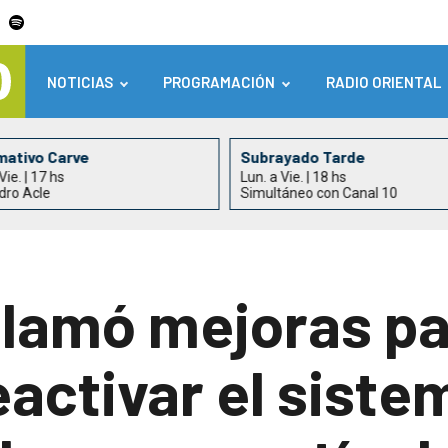
NOTICIAS
PROGRAMACIÓN
RADIO ORIENTAL
mativo Carve
Subrayado Tarde
Vie. | 17 hs
Lun. a Vie. | 18 hs
dro Acle
Simultáneo con Canal 10
amó mejoras par
activar el siste