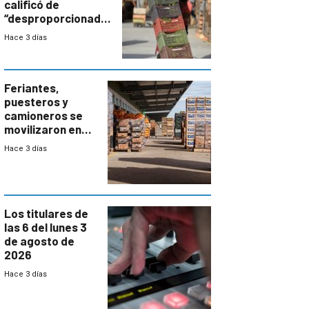
calificó de
“desproporcionado”
el bloqueo de
Hace 3 días
accesos
Feriantes,
puesteros y
camioneros se
movilizaron en
rechazo a
Hace 3 días
cambios de
horario en UAM
Los titulares de
las 6 del lunes 3
de agosto de
2026
Hace 3 días