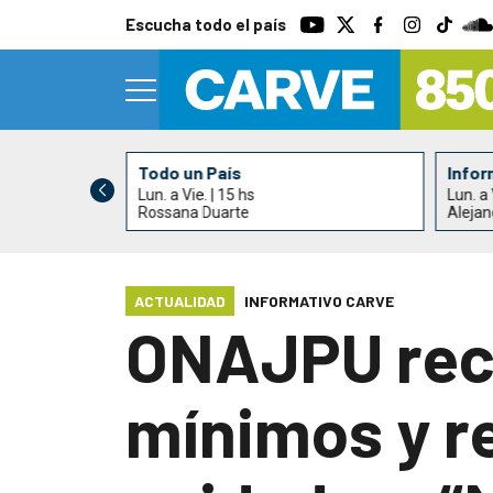
Escucha todo el país
Todo un País
Infor
Lun. a Vie. | 15 hs
Lun. a 
ndrés Elhordoy
Rossana Duarte
Alejan
ACTUALIDAD
INFORMATIVO CARVE
ONAJPU recl
mínimos y re