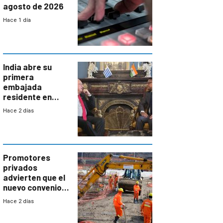
agosto de 2026
Hace 1 día
India abre su
primera
embajada
residente en
Uruguay y crecen
Hace 2 días
las expectativas
por un vínculo
comercial con
enorme
potencial
Promotores
privados
advierten que el
nuevo convenio
de la
Hace 2 días
construcción
aumentará