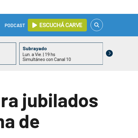
ESCUCHÁ CARVE
PODCAST
Subrayado
Con Buen Gu
Lun. a Vie. | 19 hs
Lun. a Vie. | 21
Simultáneo con Canal 10
Roberto Spotu
a jubilados
ma de