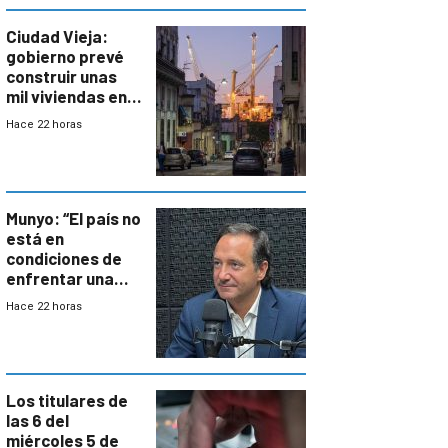
Ciudad Vieja:
gobierno prevé
construir unas
mil viviendas en
un plan de
Hace 22 horas
repoblamiento,
entre siete y
ocho años
Munyo: “El país no
está en
condiciones de
enfrentar una
reducción de la
Hace 22 horas
semana laboral”
Los titulares de
las 6 del
miércoles 5 de