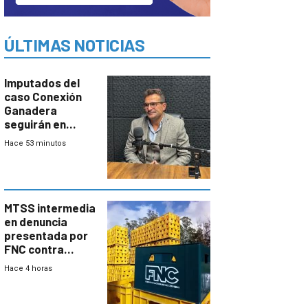
ÚLTIMAS NOTICIAS
Imputados del
caso Conexión
Ganadera
seguirán en
prisión hasta
Hace 53 minutos
febrero del 2027
MTSS intermedia
en denuncia
presentada por
FNC contra
sindicato
Hace 4 horas