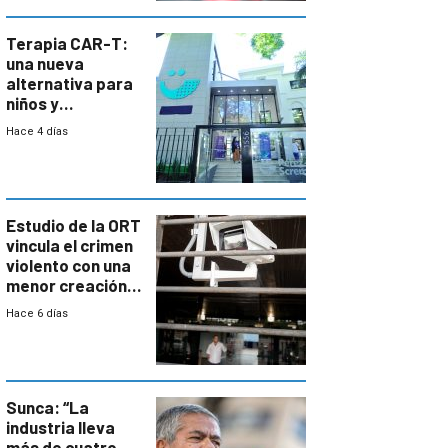
Terapia CAR-T:
una nueva
alternativa para
niños y
adolescentes
Hace 4 días
con cáncer
Estudio de la ORT
vincula el crimen
violento con una
menor creación
de empresas
Hace 6 días
formales en el
área
metropolitana
Sunca: “La
industria lleva
más de cuatro