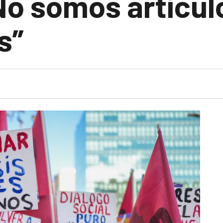
No somos artícul
s”