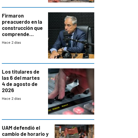
costos y obligará
a revisar
proyectos
Firmaron
preacuerdo en la
construcción que
comprende
reducción
Hace 2 días
paulatina de
carga horaria
Los titulares de
las 6 del martes
4 de agosto de
2026
Hace 2 días
UAM defendió el
cambio de horario y