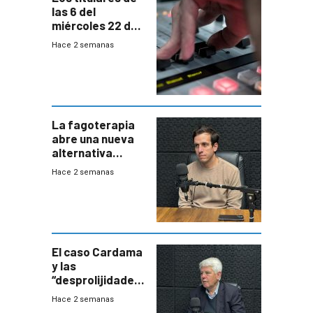
las 6 del
miércoles 22 de
julio de 2026
Hace 2 semanas
La fagoterapia
abre una nueva
alternativa
contra bacterias
Hace 2 semanas
resistentes:
Uruguay
exportará a Chile
terapia
innovadora
El caso Cardama
y las
“desprolijidades”
que la
Hace 2 semanas
investigadora ha