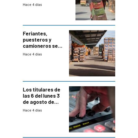
“desproporcionado”
Hace 4 días
el bloqueo de
accesos
Feriantes,
puesteros y
camioneros se
movilizaron en
Hace 4 días
rechazo a
cambios de
horario en UAM
Los titulares de
las 6 del lunes 3
de agosto de
2026
Hace 4 días