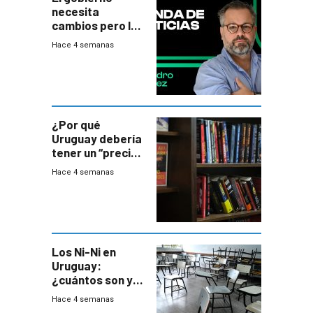
necesita
cambios pero los
ministros tienen
Hace 4 semanas
mejor imagen
que el presidente
¿Por qué
Uruguay debería
tener un “precio
único” en los
Hace 4 semanas
libros que
permita “salvar”
a los libreros?
Los Ni-Ni en
Uruguay:
¿cuántos son y
en dónde están?
Hace 4 semanas