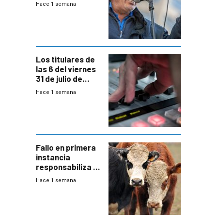
Hace 1 semana
convenio
colectivo”
Los titulares de
las 6 del viernes
31 de julio de
2026
Hace 1 semana
Fallo en primera
instancia
responsabiliza al
Estado por falta
Hace 1 semana
de controles en
República
Ganadera