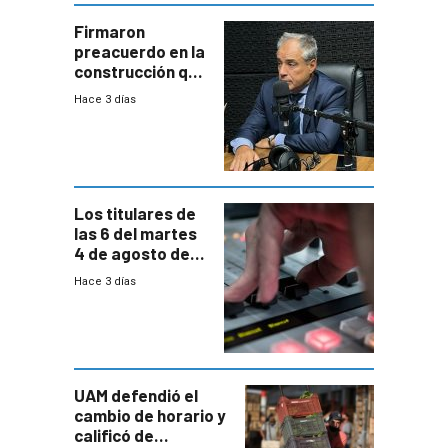
a revisar
proyectos
Firmaron
preacuerdo en la
construcción que
comprende
Hace 3 días
reducción
paulatina de
carga horaria
Los titulares de
las 6 del martes
4 de agosto de
2026
Hace 3 días
UAM defendió el
cambio de horario y
calificó de