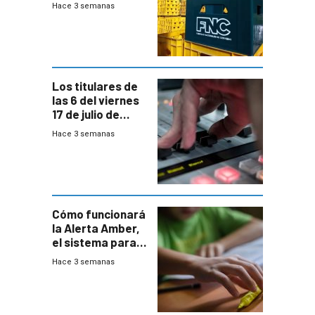
Hace 3 semanas
conversaciones
entre el gobierno
y FNC
Los titulares de
las 6 del viernes
17 de julio de
2026
Hace 3 semanas
Cómo funcionará
la Alerta Amber,
el sistema para
la búsqueda
Hace 3 semanas
temprana de
menores
ausentes