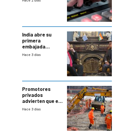
Hace 2 días
India abre su
primera
embajada
residente en
Hace 3 días
Uruguay y crecen
las expectativas
por un vínculo
comercial con
enorme
potencial
Promotores
privados
advierten que el
nuevo convenio
Hace 3 días
de la
construcción
aumentará
costos y obligará