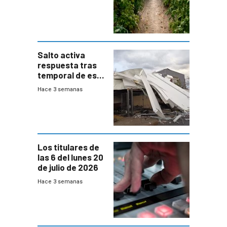
temporal en zona
de Salto
Salto activa
respuesta tras
temporal de este
sábado con
Hace 3 semanas
destrozos e
impacto a la
granja
Los titulares de
las 6 del lunes 20
de julio de 2026
Hace 3 semanas