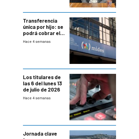
Transferencia
única por hijo: se
podrá cobrar el
100% en efectivo
Hace 4 semanas
y no habrá
trazabilidad del
Mides
Los titulares de
las 6 del lunes 13
de julio de 2026
Hace 4 semanas
Jornada clave