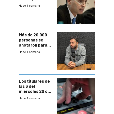
prepara para un
Hace 1 semana
escenario de
fuertes crecidas
Más de 20.000
personas se
anotaron para
las pruebas
Hace 1 semana
Acredita que la
ANEP impulsa
para terminar
Bachillerato
Los titulares de
las 6 del
miércoles 29 de
julio de 2026
Hace 1 semana