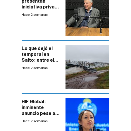
presentan
iniciativa privada
para una red de
Hace 2 semanas
cinco líneas en el
área
metropolitana
Lo que dejó el
temporal en
Salto: entre el
impacto
Hace 2 semanas
emocional y las
pérdidas sin
seguro
HIF Global:
inminente
anuncio pese a
declaración de
Hace 2 semanas
Cardona y
“demoras” en