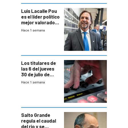
Luis Lacalle Pou
es el líder político
mejor valorado
del país, según
Hace 1 semana
encuesta de
Equipos
Consultores
Los titulares de
las 6 del jueves
30 de julio de
2026
Hace 1 semana
Salto Grande
regula el caudal
del río y se