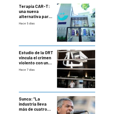
Terapia CAR-T:
una nueva
alternativa para
niños y
Hace 5 días
adolescentes
con cáncer
Estudio de la ORT
vincula el crimen
violento con una
menor creación
Hace 7 días
de empresas
formales en el
área
metropolitana
Sunca: “La
industria lleva
más de cuatro
meses sin