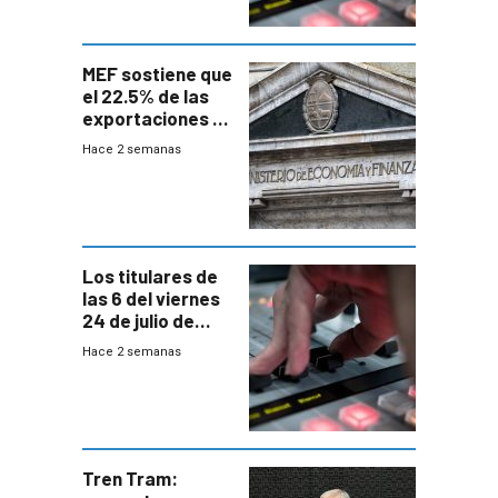
MEF sostiene que
el 22.5% de las
exportaciones a
EE.UU se verán
Hace 2 semanas
afectadas por la
suba arancelaria
de Trump
Los titulares de
las 6 del viernes
24 de julio de
2026
Hace 2 semanas
Tren Tram: