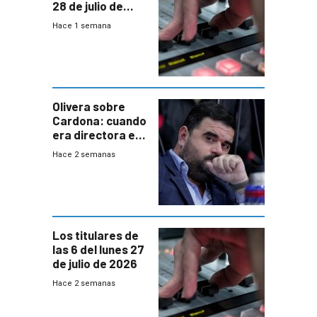
28 de julio de
2026
Hace 1 semana
Olivera sobre
Cardona: cuando
era directora en
UTE “no era muy
Hace 2 semanas
afín” a HIF Global
Los titulares de
las 6 del lunes 27
de julio de 2026
Hace 2 semanas