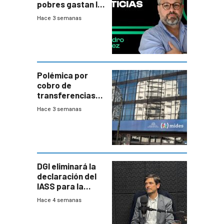
pobres gastan la
plata?
Hace 3 semanas
Polémica por
cobro de
transferencias
del Mides en
Hace 3 semanas
efectivo
DGI eliminará la
declaración del
IASS para la
mayoría de los
Hace 4 semanas
jubilados