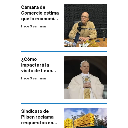
Cámara de
Comercio estima
que la economía
crecerá 1,6%
Hace 3 semanas
este año, pero
advierte una
desaceleración
del consumo
¿Cómo
impactará la
visita de León
XIV a Uruguay?
Hace 3 semanas
Sindicato de
Pilsen reclama
respuestas en
medio de