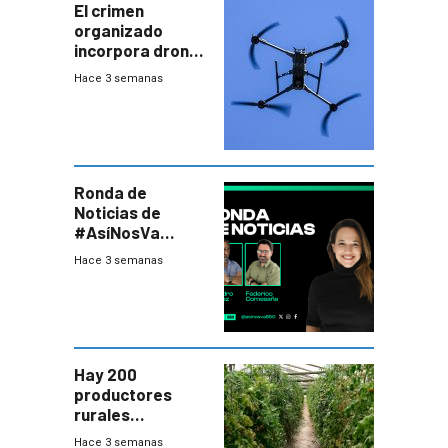
El crimen
organizado
incorpora drones
y abre un nuevo
Hace 3 semanas
desafío para la
seguridad
Ronda de
Noticias de
#AsíNosVa
(20/7/26)
Hace 3 semanas
Hay 200
productores
rurales
afectados tras
Hace 3 semanas