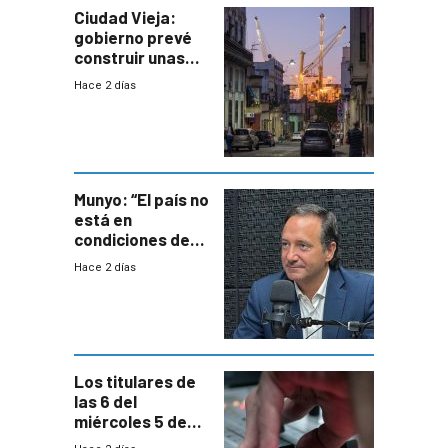
Ciudad Vieja:
gobierno prevé
construir unas
mil viviendas en
Hace 2 días
un plan de
repoblamiento,
entre siete y
ocho años
Munyo: “El país no
está en
condiciones de
enfrentar una
Hace 2 días
reducción de la
semana laboral”
Los titulares de
las 6 del
miércoles 5 de
agosto de 2026