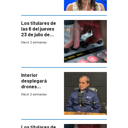
acuerdo entre
empresa y
gobierno
Los titulares de
las 6 del jueves
23 de julio de
2026
Hace 2 semanas
Interior
desplegará
drones
autónomos para
Hace 2 semanas
responder a
emergencias
desde agosto
Los titulares de