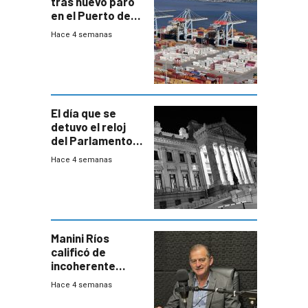
tras nuevo paro
en el Puerto de
Montevideo
Hace 4 semanas
El día que se
detuvo el reloj
del Parlamento
para negociar
Hace 4 semanas
una Rendición de
Cuentas
Manini Ríos
calificó de
incoherente
decisión de
Hace 4 semanas
Coalición de no
votar Rendición