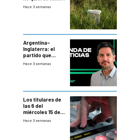
cerca una planta
Hace 3 semanas
de tratamiento
de residuos e
impulsan
plebiscito
departamental
Argentina–
Inglaterra: el
partido que
nunca termina
Hace 3 semanas
Los titulares de
las 6 del
miércoles 15 de
julio de 2026
Hace 3 semanas