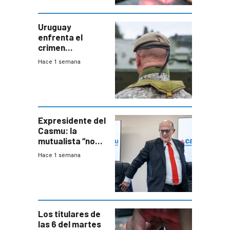
Uruguay
enfrenta el
crimen
organizado con
Hace 1 semana
capacidades “de
otra época”,
aseguró
especialista en
seguridad
Expresidente del
Casmu: la
mutualista “no
está para pagar”
Hace 1 semana
a interventores
“amigos del
gobierno”
Los titulares de
las 6 del martes