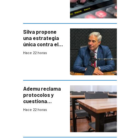
Silva propone
una estrategia
única contra el
narcotráfico y
Hace 22 horas
mayor
coordinación
entre Interior y
Defensa
Ademu reclama
protocolos y
cuestiona
demora de
Hace 22 horas
Primaria ante
docente con
antecedentes de
violencia