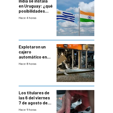
India se instala
en Uruguay: ¿qué
posibilidades
genera este
Hace 4 horas
vínculo
diplomático?
Explotaron un
cajero
automático en
Parque Miramar;
Hace 8 horas
hay 3 detenidos
Los titulares de
las 6 del viernes
7 de agosto de
2026
Hace 9 horas