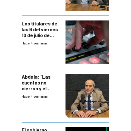
en general
Los titulares de
las 6 del viernes
10 de julio de
2026
Hace 4 semanas
Abdala: “Las
cuentas no
cierran y el
balance del
Hace 4 semanas
gobierno es
insatisfactorio”
El gobierno