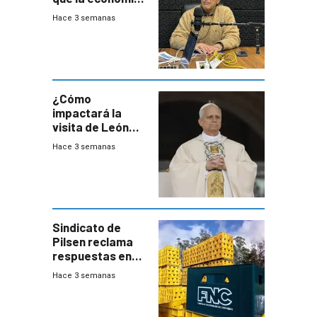
crecerá 1,6%
Hace 3 semanas
este año, pero
advierte una
desaceleración
del consumo
¿Cómo
impactará la
visita de León
XIV a Uruguay?
Hace 3 semanas
Sindicato de
Pilsen reclama
respuestas en
medio de
Hace 3 semanas
conversaciones
entre el gobierno
y FNC