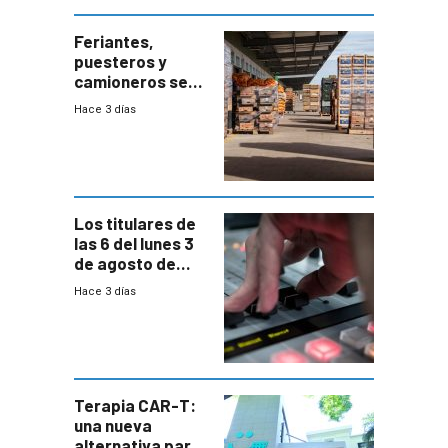
Feriantes,
puesteros y
camioneros se
movilizaron en
Hace 3 días
rechazo a
cambios de
horario en UAM
Los titulares de
las 6 del lunes 3
de agosto de
2026
Hace 3 días
Terapia CAR-T:
una nueva
alternativa para