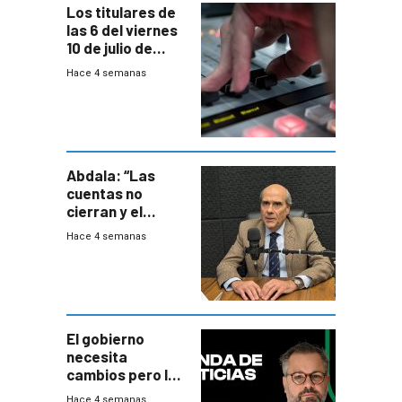
Los titulares de
las 6 del viernes
10 de julio de
2026
Hace 4 semanas
Abdala: “Las
cuentas no
cierran y el
balance del
Hace 4 semanas
gobierno es
insatisfactorio”
El gobierno
necesita
cambios pero los
ministros tienen
Hace 4 semanas