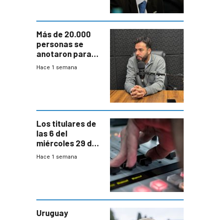
Más de 20.000
personas se
anotaron para
las pruebas
Hace 1 semana
Acredita que la
ANEP impulsa
para terminar
Bachillerato
Los titulares de
las 6 del
miércoles 29 de
julio de 2026
Hace 1 semana
Uruguay