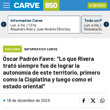
EN VIVO
Informativo Carve
Todo un País
Lun. a Vie. | 13 hs
Lun. a Vie. | 15 h
Alejandro Acle y Juan Andrés Elhordoy
Rossana Duarte
CULTURA
INFORMATIVO CARVE
Óscar Padrón Favre: “Lo que Rivera
trató siempre fue de lograr la
autonomía de este territorio, primero
como la Cisplatina y luego como el
estado oriental”
18 de diciembre de 2024