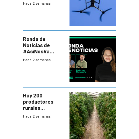
y abre un nuevo
Hace 2 semanas
desafío para la
seguridad
Ronda de
Noticias de
#AsíNosVa
(20/7/26)
Hace 2 semanas
Hay 200
productores
rurales
afectados tras
Hace 2 semanas
temporal en zona
de Salto