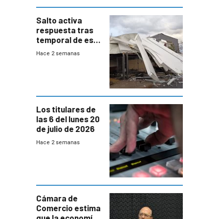
Salto activa
respuesta tras
temporal de este
sábado con
Hace 2 semanas
destrozos e
impacto a la
granja
Los titulares de
las 6 del lunes 20
de julio de 2026
Hace 2 semanas
Cámara de
Comercio estima
que la economía