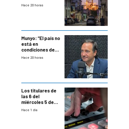
mil viviendas en
Hace 20 horas
un plan de
repoblamiento,
entre siete y
ocho años
Munyo: “El país no
está en
condiciones de
enfrentar una
Hace 20 horas
reducción de la
semana laboral”
Los titulares de
las 6 del
miércoles 5 de
agosto de 2026
Hace 1 día