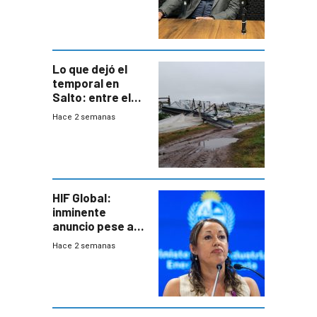
área
metropolitana
Lo que dejó el
temporal en
Salto: entre el
impacto
Hace 2 semanas
emocional y las
pérdidas sin
seguro
HIF Global:
inminente
anuncio pese a
declaración de
Hace 2 semanas
Cardona y
“demoras” en
acuerdo entre
empresa y
gobierno