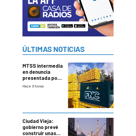
ÚLTIMAS NOTICIAS
MTSS intermedia
en denuncia
presentada por
FNC contra
Hace 3 horas
sindicato
Ciudad Vieja:
gobierno prevé
construir unas