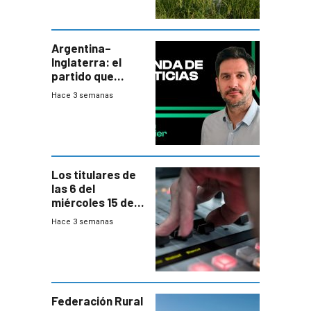
impulsan
plebiscito
departamental
Argentina–
Inglaterra: el
partido que
nunca termina
Hace 3 semanas
Los titulares de
las 6 del
miércoles 15 de
julio de 2026
Hace 3 semanas
Federación Rural