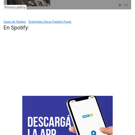
Casa de Radios
·
Entrevista Oscar Padrón Favre
En Spotify: