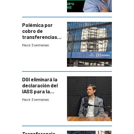
Polémica por
cobro de
transferencias
del Mides en
Hace 3 semanas
efectivo
DGI eliminará la
declaración del
IASS para la
mayoría de los
Hace 3 semanas
jubilados
Transferencia