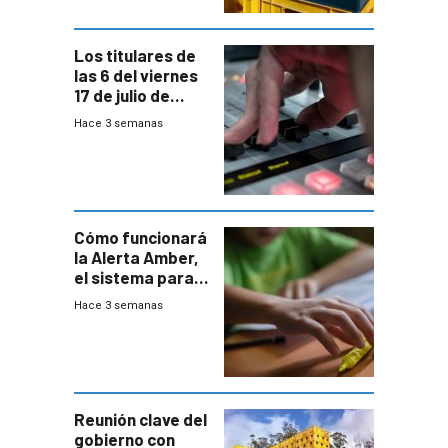
Los titulares de
las 6 del viernes
17 de julio de
2026
Hace 3 semanas
Cómo funcionará
la Alerta Amber,
el sistema para
la búsqueda
Hace 3 semanas
temprana de
menores
ausentes
Reunión clave del
gobierno con