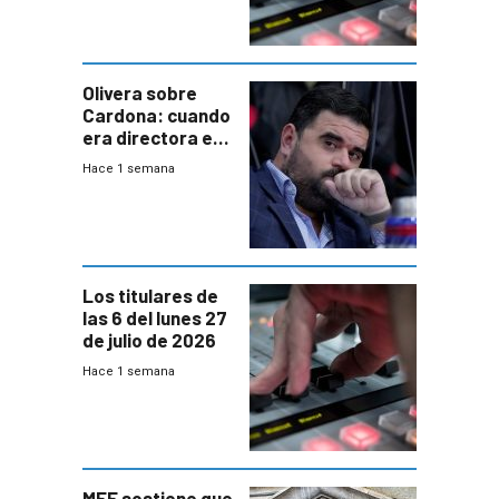
Olivera sobre
Cardona: cuando
era directora en
UTE “no era muy
Hace 1 semana
afín” a HIF Global
Los titulares de
las 6 del lunes 27
de julio de 2026
Hace 1 semana
MEF sostiene que