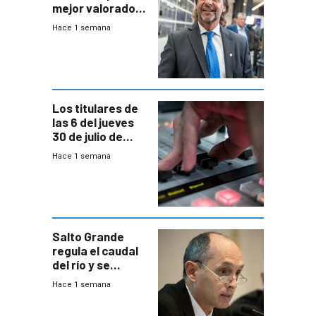
mejor valorado
del país, según
Hace 1 semana
encuesta de
Equipos
Consultores
Los titulares de
las 6 del jueves
30 de julio de
2026
Hace 1 semana
Salto Grande
regula el caudal
del río y se
prepara para un
Hace 1 semana
escenario de
fuertes crecidas