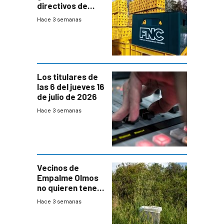
directivos de
Fábricas
Hace 3 semanas
Nacionales de
Cervezas
Los titulares de
las 6 del jueves 16
de julio de 2026
Hace 3 semanas
Vecinos de
Empalme Olmos
no quieren tener
cerca una planta
Hace 3 semanas
de tratamiento
de residuos e