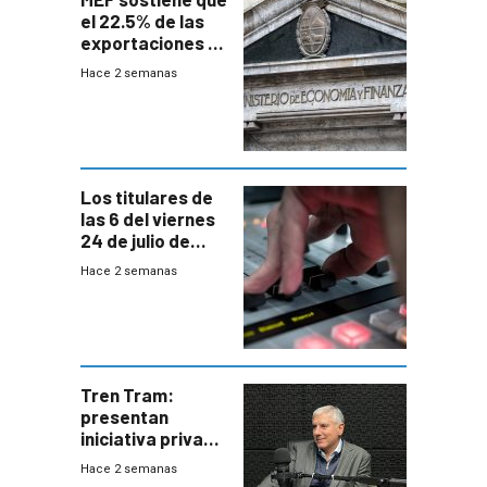
el 22.5% de las
exportaciones a
EE.UU se verán
Hace 2 semanas
afectadas por la
suba arancelaria
de Trump
Los titulares de
las 6 del viernes
24 de julio de
2026
Hace 2 semanas
Tren Tram:
presentan
iniciativa privada
para una red de
Hace 2 semanas
cinco líneas en el