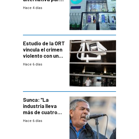
niños y
Hace 4 días
adolescentes
con cáncer
Estudio de la ORT
vincula el crimen
violento con una
menor creación
Hace 6 días
de empresas
formales en el
área
metropolitana
Sunca: “La
industria lleva
más de cuatro
meses sin
Hace 6 días
convenio
colectivo”