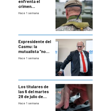
enfrenta el
crimen
organizado con
Hace 1 semana
capacidades “de
otra época”,
aseguró
especialista en
seguridad
Expresidente del
Casmu: la
mutualista “no
está para pagar”
Hace 1 semana
a interventores
“amigos del
gobierno”
Los titulares de
las 6 del martes
28 de julio de
2026
Hace 1 semana