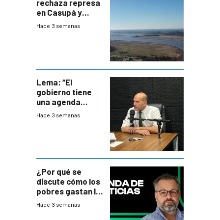
rechaza represa
en Casupá y
firma demanda
Hace 3 semanas
del PN
Lema: “El
gobierno tiene
una agenda
destructiva”
Hace 3 semanas
¿Por qué se
discute cómo los
pobres gastan la
plata?
Hace 3 semanas