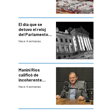
El día que se
detuvo el reloj
del Parlamento
para negociar
Hace 4 semanas
una Rendición de
Cuentas
Manini Ríos
calificó de
incoherente
decisión de
Hace 4 semanas
Coalición de no
votar Rendición
en general