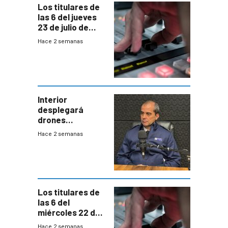
Los titulares de
las 6 del jueves
23 de julio de
2026
Hace 2 semanas
Interior
desplegará
drones
autónomos para
Hace 2 semanas
responder a
emergencias
desde agosto
Los titulares de
las 6 del
miércoles 22 de
julio de 2026
Hace 2 semanas