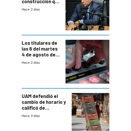
construcción que
comprende
Hace 2 días
reducción
paulatina de
carga horaria
Los titulares de
las 6 del martes
4 de agosto de
2026
Hace 2 días
UAM defendió el
cambio de horario y
calificó de
“desproporcionado”
Hace 3 días
el bloqueo de
accesos