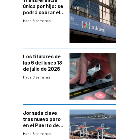
única por hijo: se
podrá cobrar el
100% en efectivo
Hace 3 semanas
y no habrá
trazabilidad del
Mides
Los titulares de
las 6 del lunes 13
de julio de 2026
Hace 3 semanas
Jornada clave
tras nuevo paro
en el Puerto de
Montevideo
Hace 3 semanas