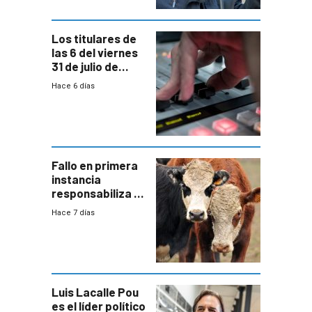
Los titulares de
las 6 del viernes
31 de julio de
2026
Hace 6 días
Fallo en primera
instancia
responsabiliza al
Estado por falta
Hace 7 días
de controles en
República
Ganadera
Luis Lacalle Pou
es el líder político