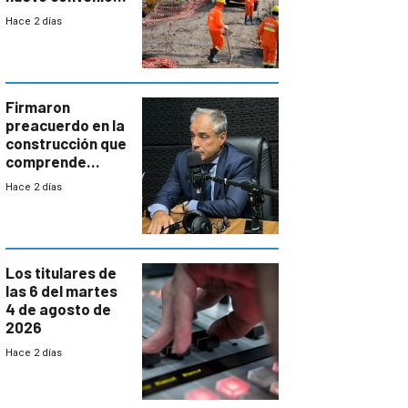
de la
Hace 2 días
construcción
aumentará
costos y obligará
a revisar
proyectos
Firmaron
preacuerdo en la
construcción que
comprende
reducción
Hace 2 días
paulatina de
carga horaria
Los titulares de
las 6 del martes
4 de agosto de
2026
Hace 2 días