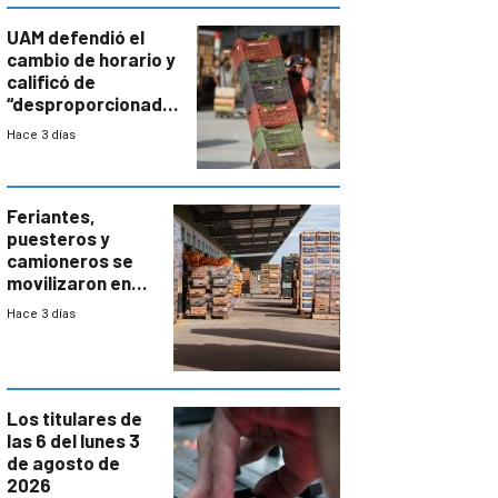
UAM defendió el
cambio de horario y
calificó de
“desproporcionado”
el bloqueo de
Hace 3 días
accesos
Feriantes,
puesteros y
camioneros se
movilizaron en
rechazo a
Hace 3 días
cambios de
horario en UAM
Los titulares de
las 6 del lunes 3
de agosto de
2026