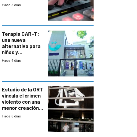
Hace 3 días
Terapia CAR-T:
una nueva
alternativa para
niños y
adolescentes
Hace 4 días
con cáncer
Estudio de la ORT
vincula el crimen
violento con una
menor creación
de empresas
Hace 6 días
formales en el
área
metropolitana