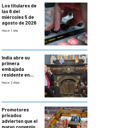
Los titulares de
las 6 del
miércoles 5 de
agosto de 2026
Hace 1 día
India abre su
primera
embajada
residente en
Uruguay y crecen
Hace 2 días
las expectativas
por un vínculo
comercial con
enorme
potencial
Promotores
privados
advierten que el
nuevo convenio