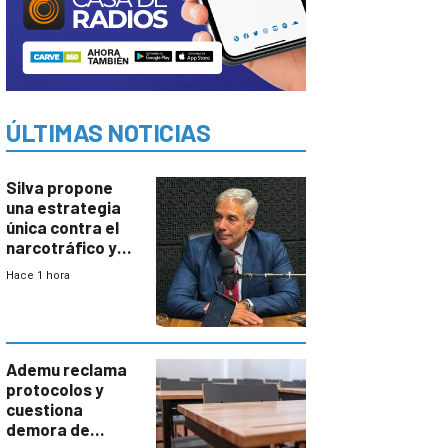
ÚLTIMAS NOTICIAS
Silva propone
una estrategia
única contra el
narcotráfico y
mayor
Hace 1 hora
coordinación
entre Interior y
Defensa
Ademu reclama
protocolos y
cuestiona
demora de