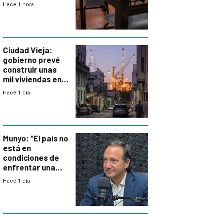
Primaria ante
Hace 1 hora
docente con
antecedentes de
violencia
Ciudad Vieja:
gobierno prevé
construir unas
mil viviendas en
un plan de
Hace 1 día
repoblamiento,
entre siete y
ocho años
Munyo: “El país no
está en
condiciones de
enfrentar una
reducción de la
Hace 1 día
semana laboral”