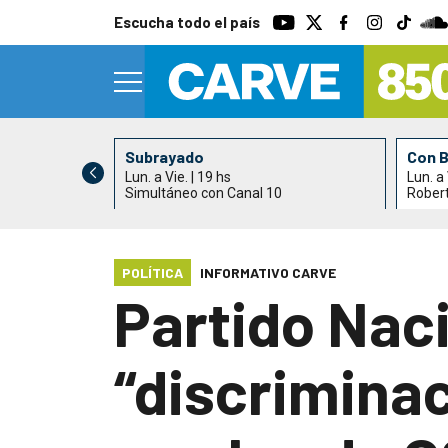
Escucha todo el país
Subrayado
Con 
Lun. a Vie. | 19 hs
Lun. a 
0
Simultáneo con Canal 10
Rober
POLÍTICA
INFORMATIVO CARVE
Partido Nac
“discriminac