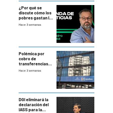
¿Por qué se
discute cómo los
pobres gastan la
plata?
Hace 3 semanas
Polémica por
cobro de
transferencias
del Mides en
Hace 3 semanas
efectivo
DGI eliminará la
declaración del
IASS para la