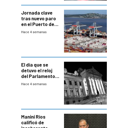
Jornada clave
tras nuevo paro
en el Puerto de
Montevideo
Hace 4 semanas
El día que se
detuvo el reloj
del Parlamento
para negociar
Hace 4 semanas
una Rendición de
Cuentas
Manini Ríos
calificó de