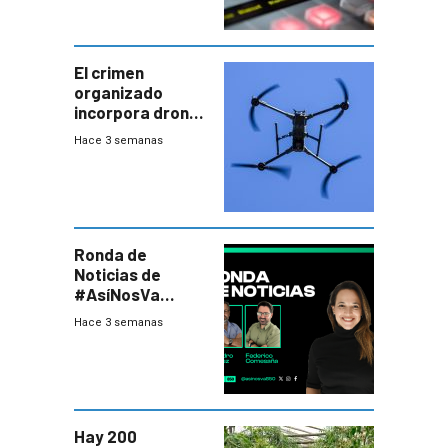
El crimen
organizado
incorpora drones
y abre un nuevo
Hace 3 semanas
desafío para la
seguridad
Ronda de
Noticias de
#AsíNosVa
(20/7/26)
Hace 3 semanas
Hay 200