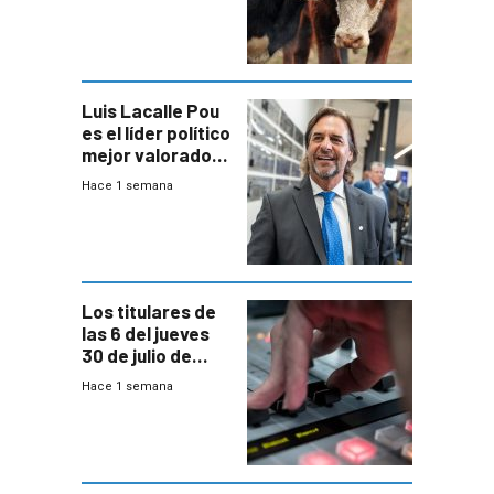
República
Ganadera
Luis Lacalle Pou
es el líder político
mejor valorado
del país, según
Hace 1 semana
encuesta de
Equipos
Consultores
Los titulares de
las 6 del jueves
30 de julio de
2026
Hace 1 semana