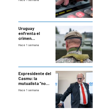
Hace 1 semana
Uruguay
enfrenta el
crimen
organizado con
Hace 1 semana
capacidades “de
otra época”,
aseguró
especialista en
seguridad
Expresidente del
Casmu: la
mutualista “no
está para pagar”
Hace 1 semana
a interventores
“amigos del
gobierno”