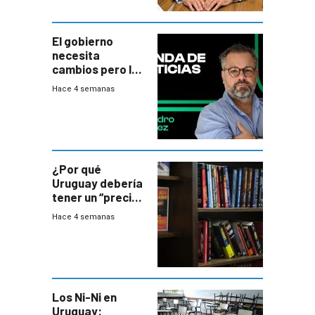
El gobierno
necesita
cambios pero los
ministros tienen
Hace 4 semanas
mejor imagen
que el presidente
¿Por qué
Uruguay debería
tener un “precio
único” en los
Hace 4 semanas
libros que
permita “salvar”
a los libreros?
Los Ni-Ni en
Uruguay: