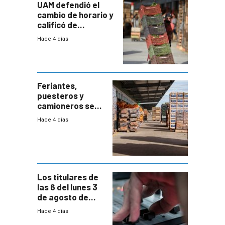
UAM defendió el
cambio de horario y
calificó de
“desproporcionado”
Hace 4 días
el bloqueo de
accesos
Feriantes,
puesteros y
camioneros se
movilizaron en
Hace 4 días
rechazo a
cambios de
horario en UAM
Los titulares de
las 6 del lunes 3
de agosto de
2026
Hace 4 días