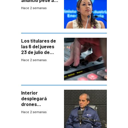
anuncio pese a
declaración de
Hace 2 semanas
Cardona y
“demoras” en
acuerdo entre
empresa y
gobierno
Los titulares de
las 6 del jueves
23 de julio de
2026
Hace 2 semanas
Interior
desplegará
drones
autónomos para
Hace 2 semanas
responder a
emergencias
desde agosto