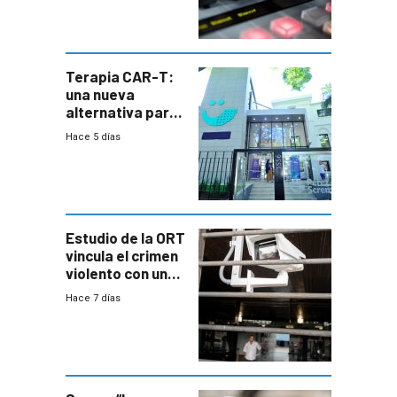
Terapia CAR-T:
una nueva
alternativa para
niños y
Hace 5 días
adolescentes
con cáncer
Estudio de la ORT
vincula el crimen
violento con una
menor creación
Hace 7 días
de empresas
formales en el
área
metropolitana