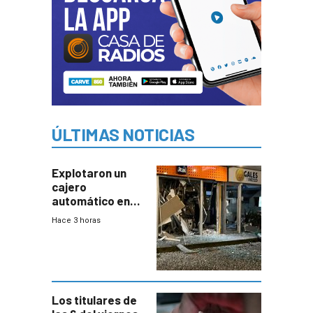
ÚLTIMAS NOTICIAS
Explotaron un
cajero
automático en
Parque Miramar;
Hace 3 horas
hay 3 detenidos
Los titulares de