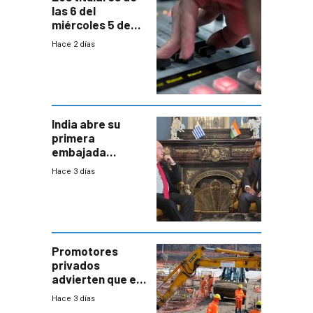
las 6 del
miércoles 5 de
agosto de 2026
Hace 2 días
India abre su
primera
embajada
residente en
Hace 3 días
Uruguay y crecen
las expectativas
por un vínculo
comercial con
enorme
potencial
Promotores
privados
advierten que el
nuevo convenio
Hace 3 días
de la