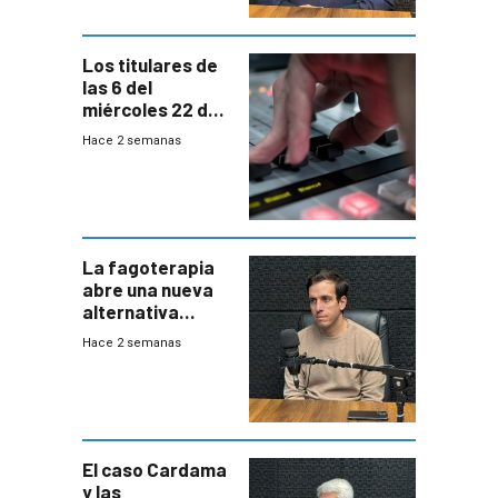
Los titulares de
las 6 del
miércoles 22 de
julio de 2026
Hace 2 semanas
La fagoterapia
abre una nueva
alternativa
contra bacterias
Hace 2 semanas
resistentes:
Uruguay
exportará a Chile
terapia
innovadora
El caso Cardama
y las