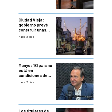
antecedentes de
violencia
Ciudad Vieja:
gobierno prevé
construir unas
mil viviendas en
Hace 2 días
un plan de
repoblamiento,
entre siete y
ocho años
Munyo: “El país no
está en
condiciones de
enfrentar una
Hace 2 días
reducción de la
semana laboral”
Los titulares de