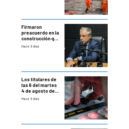
construcción
aumentará
costos y obligará
a revisar
proyectos
Firmaron
preacuerdo en la
construcción que
comprende
Hace 3 días
reducción
paulatina de
carga horaria
Los titulares de
las 6 del martes
4 de agosto de
2026
Hace 3 días