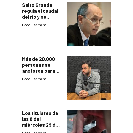
Salto Grande
regula el caudal
del río y se
prepara para un
Hace 1 semana
escenario de
fuertes crecidas
Más de 20.000
personas se
anotaron para
las pruebas
Hace 1 semana
Acredita que la
ANEP impulsa
para terminar
Bachillerato
Los titulares de
las 6 del
miércoles 29 de
julio de 2026