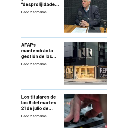
“desprolijidades”
que la
Hace 2 semanas
investigadora ha
encontrado
AFAPs
mantendrán la
gestión de las
cuentas
Hace 2 semanas
individuales
Los titulares de
las 6 del martes
21 de julio de
2026
Hace 2 semanas