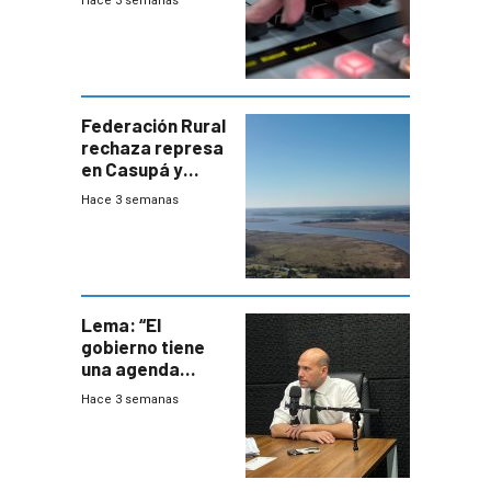
Hace 3 semanas
Federación Rural
rechaza represa
en Casupá y
firma demanda
Hace 3 semanas
del PN
Lema: “El
gobierno tiene
una agenda
destructiva”
Hace 3 semanas