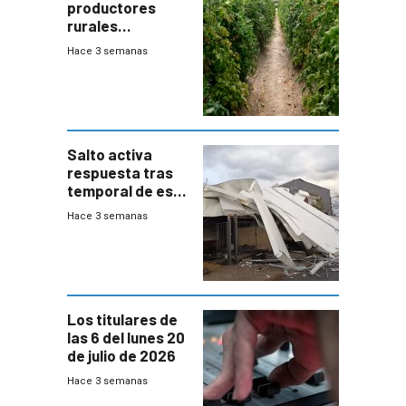
productores
rurales
afectados tras
Hace 3 semanas
temporal en zona
de Salto
Salto activa
respuesta tras
temporal de este
sábado con
Hace 3 semanas
destrozos e
impacto a la
granja
Los titulares de
las 6 del lunes 20
de julio de 2026
Hace 3 semanas