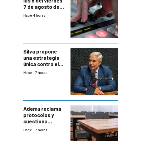
las 6 del viernes
7 de agosto de
2026
Hace 4 horas
Silva propone
una estrategia
única contra el
narcotráfico y
Hace 17 horas
mayor
coordinación
entre Interior y
Defensa
Ademu reclama
protocolos y
cuestiona
demora de
Hace 17 horas
Primaria ante
docente con