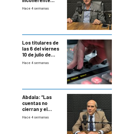
incoherente
decisión de
Hace 4 semanas
Coalición de no
votar Rendición
en general
Los titulares de
las 6 del viernes
10 de julio de
2026
Hace 4 semanas
Abdala: “Las
cuentas no
cierran y el
balance del
Hace 4 semanas
gobierno es
insatisfactorio”