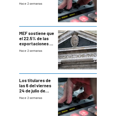
Hace 2 semanas
MEF sostiene que
el 22.5% de las
exportaciones a
EE.UU se verán
Hace 2 semanas
afectadas por la
suba arancelaria
de Trump
Los titulares de
las 6 del viernes
24 de julio de
2026
Hace 2 semanas