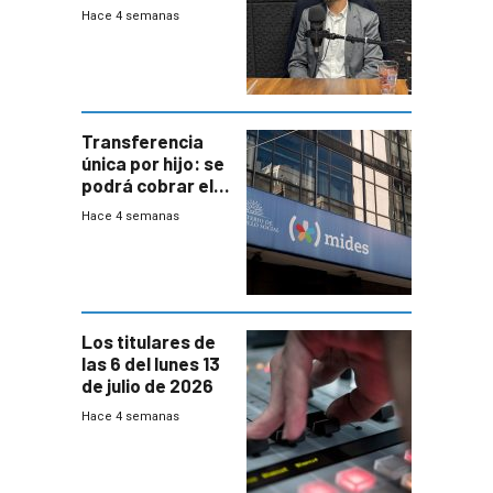
mayoría de los
Hace 4 semanas
jubilados
Transferencia
única por hijo: se
podrá cobrar el
100% en efectivo
Hace 4 semanas
y no habrá
trazabilidad del
Mides
Los titulares de
las 6 del lunes 13
de julio de 2026
Hace 4 semanas