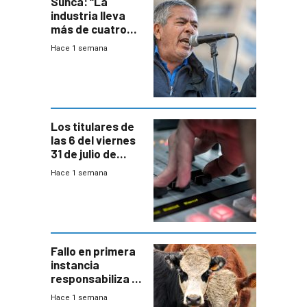
Sunca: “La
industria lleva
más de cuatro
meses sin
Hace 1 semana
convenio
colectivo”
Los titulares de
las 6 del viernes
31 de julio de
2026
Hace 1 semana
Fallo en primera
instancia
responsabiliza al
Estado por falta
Hace 1 semana
de controles en