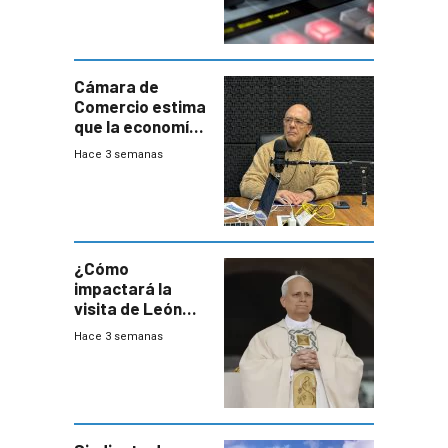
Cámara de
Comercio estima
que la economía
crecerá 1,6%
Hace 3 semanas
este año, pero
advierte una
desaceleración
del consumo
¿Cómo
impactará la
visita de León
XIV a Uruguay?
Hace 3 semanas