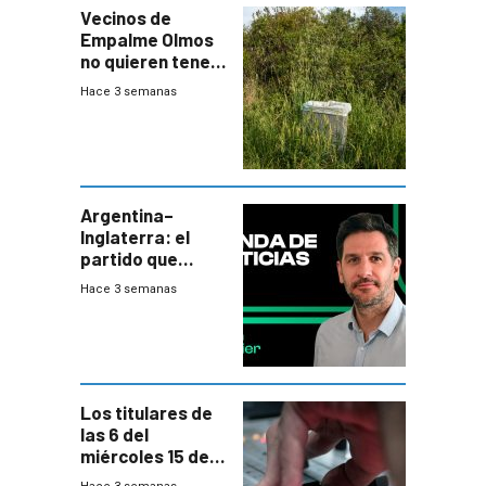
Vecinos de
Empalme Olmos
no quieren tener
cerca una planta
Hace 3 semanas
de tratamiento
de residuos e
impulsan
plebiscito
departamental
Argentina–
Inglaterra: el
partido que
nunca termina
Hace 3 semanas
Los titulares de
las 6 del
miércoles 15 de
julio de 2026