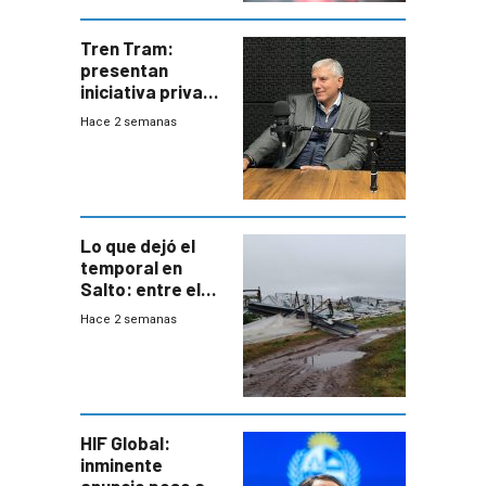
Tren Tram:
presentan
iniciativa privada
para una red de
Hace 2 semanas
cinco líneas en el
área
metropolitana
Lo que dejó el
temporal en
Salto: entre el
impacto
Hace 2 semanas
emocional y las
pérdidas sin
seguro
HIF Global:
inminente