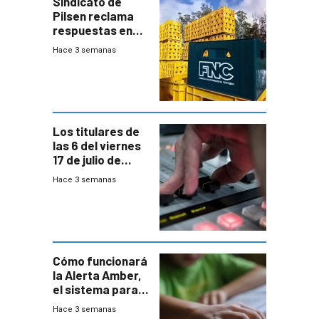
Sindicato de
Pilsen reclama
respuestas en
medio de
Hace 3 semanas
conversaciones
entre el gobierno
y FNC
Los titulares de
las 6 del viernes
17 de julio de
2026
Hace 3 semanas
Cómo funcionará
la Alerta Amber,
el sistema para
la búsqueda
Hace 3 semanas
temprana de