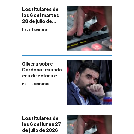
Los titulares de
las 6 del martes
28 de julio de
2026
Hace 1 semana
Olivera sobre
Cardona: cuando
era directora en
UTE “no era muy
Hace 2 semanas
afín” a HIF Global
Los titulares de
las 6 del lunes 27
de julio de 2026