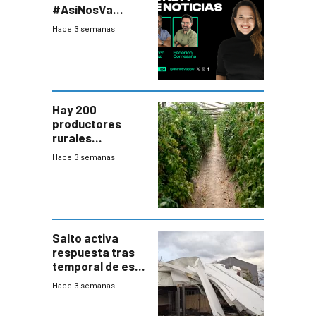
#AsíNosVa
(20/7/26)
Hace 3 semanas
Hay 200
productores
rurales
afectados tras
Hace 3 semanas
temporal en zona
de Salto
Salto activa
respuesta tras
temporal de este
sábado con
Hace 3 semanas
destrozos e
impacto a la