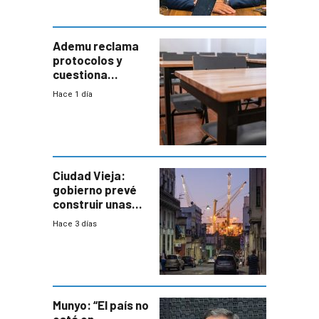
entre Interior y
Defensa
Ademu reclama
protocolos y
cuestiona
demora de
Hace 1 día
Primaria ante
docente con
antecedentes de
violencia
Ciudad Vieja:
gobierno prevé
construir unas
mil viviendas en
Hace 3 días
un plan de
repoblamiento,
entre siete y
ocho años
Munyo: “El país no