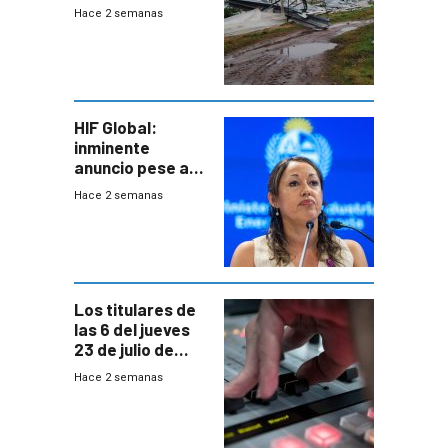
impacto
Hace 2 semanas
emocional y las
pérdidas sin
seguro
HIF Global:
inminente
anuncio pese a
declaración de
Hace 2 semanas
Cardona y
“demoras” en
acuerdo entre
empresa y
gobierno
Los titulares de
las 6 del jueves
23 de julio de
2026
Hace 2 semanas