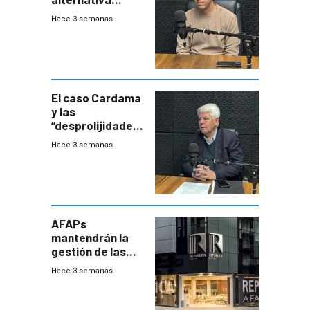
contra bacterias
Hace 3 semanas
resistentes:
Uruguay
exportará a Chile
terapia
innovadora
El caso Cardama
y las
“desprolijidades”
que la
Hace 3 semanas
investigadora ha
encontrado
AFAPs
mantendrán la
gestión de las
cuentas
Hace 3 semanas
individuales