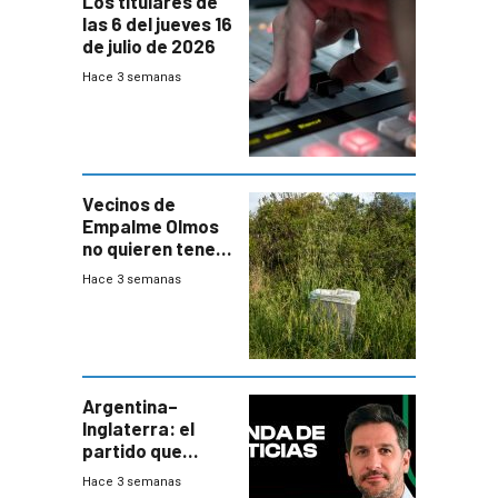
Los titulares de
las 6 del jueves 16
de julio de 2026
Hace 3 semanas
Vecinos de
Empalme Olmos
no quieren tener
cerca una planta
Hace 3 semanas
de tratamiento
de residuos e
impulsan
plebiscito
departamental
Argentina–
Inglaterra: el
partido que
nunca termina
Hace 3 semanas