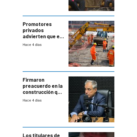
por un vínculo
comercial con
enorme
potencial
Promotores
privados
advierten que el
nuevo convenio
Hace 4 días
de la
construcción
aumentará
costos y obligará
a revisar
proyectos
Firmaron
preacuerdo en la
construcción que
comprende
Hace 4 días
reducción
paulatina de
carga horaria
Los titulares de