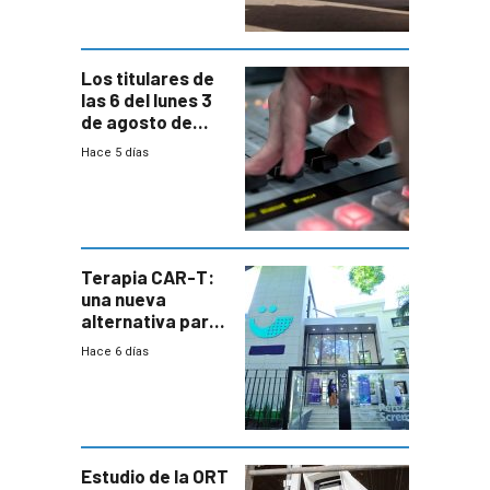
horario en UAM
Los titulares de
las 6 del lunes 3
de agosto de
2026
Hace 5 días
Terapia CAR-T:
una nueva
alternativa para
niños y
Hace 6 días
adolescentes
con cáncer
Estudio de la ORT