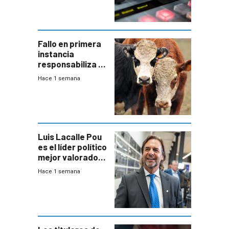
Fallo en primera
instancia
responsabiliza al
Estado por falta
Hace 1 semana
de controles en
República
Ganadera
Luis Lacalle Pou
es el líder político
mejor valorado
del país, según
Hace 1 semana
encuesta de
Equipos
Consultores