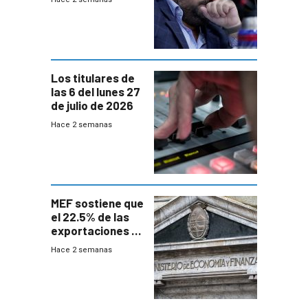
afín” a HIF Global
Los titulares de
las 6 del lunes 27
de julio de 2026
Hace 2 semanas
MEF sostiene que
el 22.5% de las
exportaciones a
EE.UU se verán
Hace 2 semanas
afectadas por la
suba arancelaria
de Trump