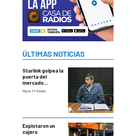
ÚLTIMAS NOTICIAS
Starlink golpea la
puerta del
mercado
uruguayo y Antel
Hace 11 horas
responde:
“Quizás no sea
Antel la que
tenga que estar
con mayor
miedo”
Explotaron un
cajero