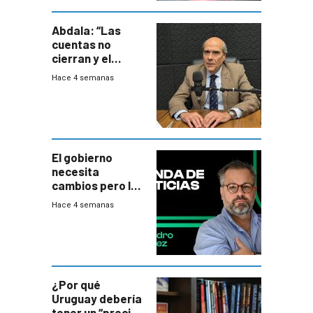
Abdala: “Las
cuentas no
cierran y el
balance del
Hace 4 semanas
gobierno es
insatisfactorio”
El gobierno
necesita
cambios pero los
ministros tienen
Hace 4 semanas
mejor imagen
que el presidente
¿Por qué
Uruguay debería
tener un “precio