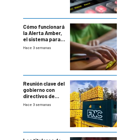
Cómo funcionará
la Alerta Amber,
el sistema para
la búsqueda
Hace 3 semanas
temprana de
menores
ausentes
Reunión clave del
gobierno con
directivos de
Fábricas
Hace 3 semanas
Nacionales de
Cervezas