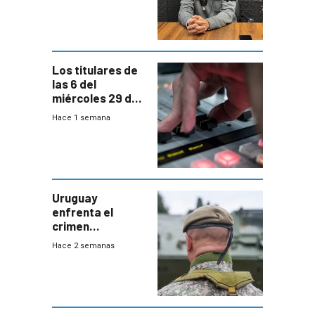
ANEP impulsa
para terminar
Bachillerato
Los titulares de
las 6 del
miércoles 29 de
julio de 2026
Hace 1 semana
Uruguay
enfrenta el
crimen
organizado con
Hace 2 semanas
capacidades “de
otra época”,
aseguró
especialista en
seguridad