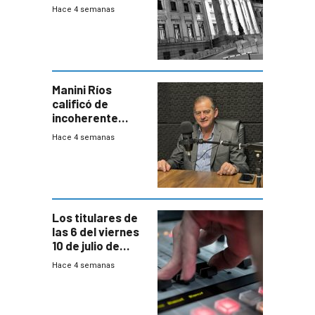
para negociar
Hace 4 semanas
una Rendición de
Cuentas
Manini Ríos
calificó de
incoherente
decisión de
Hace 4 semanas
Coalición de no
votar Rendición
en general
Los titulares de
las 6 del viernes
10 de julio de
2026
Hace 4 semanas