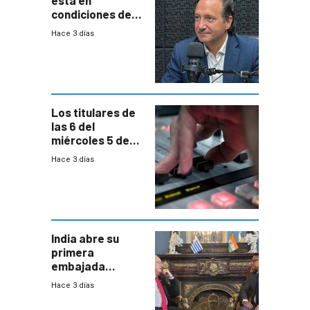
está en
condiciones de
enfrentar una
Hace 3 días
reducción de la
semana laboral”
Los titulares de
las 6 del
miércoles 5 de
agosto de 2026
Hace 3 días
India abre su
primera
embajada
residente en
Hace 3 días
Uruguay y crecen
las expectativas