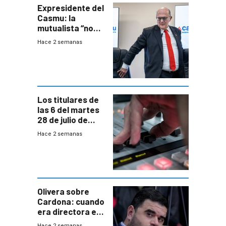
Expresidente del
Casmu: la
mutualista “no
está para pagar”
Hace 2 semanas
a interventores
“amigos del
gobierno”
Los titulares de
las 6 del martes
28 de julio de
2026
Hace 2 semanas
Olivera sobre
Cardona: cuando
era directora en
UTE “no era muy
Hace 2 semanas