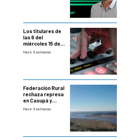
Los titulares de
las 6 del
miércoles 15 de
julio de 2026
Hace 3 semanas
Federación Rural
rechaza represa
en Casupá y
firma demanda
Hace 3 semanas
del PN