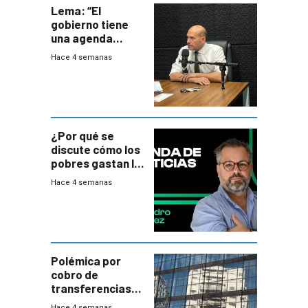
Lema: “El
gobierno tiene
una agenda
destructiva”
Hace 4 semanas
¿Por qué se
discute cómo los
pobres gastan la
plata?
Hace 4 semanas
Polémica por
cobro de
transferencias
del Mides en
Hace 4 semanas