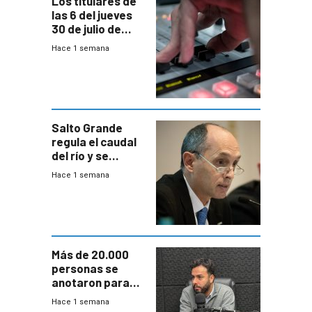
Los titulares de
las 6 del jueves
30 de julio de
2026
Hace 1 semana
Salto Grande
regula el caudal
del río y se
prepara para un
Hace 1 semana
escenario de
fuertes crecidas
Más de 20.000
personas se
anotaron para
las pruebas
Hace 1 semana
Acredita que la