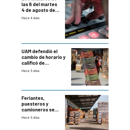
las 6 del martes
4 de agosto de
2026
Hace 4 días
UAM defendió el
cambio de horario y
calificó de
“desproporcionado”
Hace 5 días
el bloqueo de
accesos
Feriantes,
puesteros y
camioneros se
movilizaron en
Hace 5 días
rechazo a
cambios de