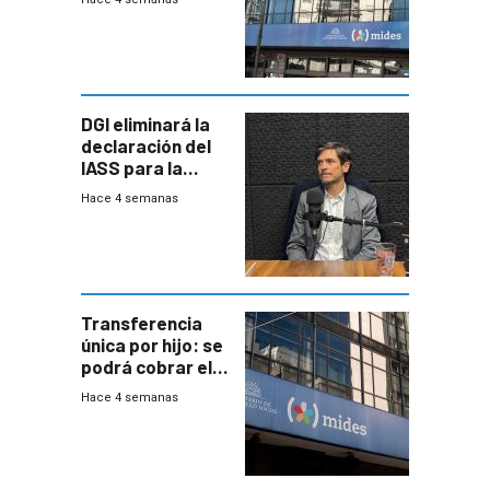
efectivo
DGI eliminará la
declaración del
IASS para la
mayoría de los
Hace 4 semanas
jubilados
Transferencia
única por hijo: se
podrá cobrar el
100% en efectivo
Hace 4 semanas
y no habrá
trazabilidad del
Mides