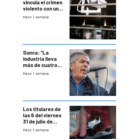
vincula el crimen
violento con una
menor creación
Hace 1 semana
de empresas
formales en el
área
metropolitana
Sunca: “La
industria lleva
más de cuatro
meses sin
Hace 1 semana
convenio
colectivo”
Los titulares de
las 6 del viernes
31 de julio de
2026
Hace 1 semana