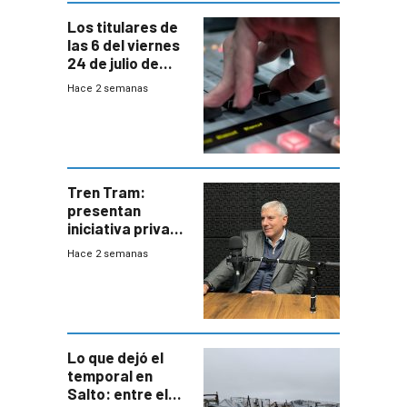
Los titulares de
las 6 del viernes
24 de julio de
2026
Hace 2 semanas
Tren Tram:
presentan
iniciativa privada
para una red de
Hace 2 semanas
cinco líneas en el
área
metropolitana
Lo que dejó el
temporal en
Salto: entre el