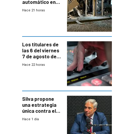
automático en
Parque Miramar;
Hace 21 horas
hay 3 detenidos
Los titulares de
las 6 del viernes
7 de agosto de
2026
Hace 22 horas
Silva propone
una estrategia
única contra el
narcotráfico y
Hace 1 día
mayor
coordinación