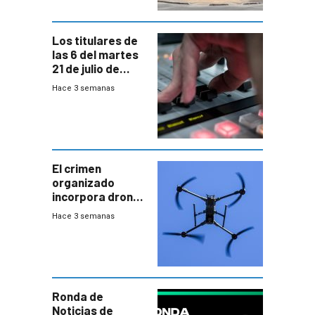
Los titulares de
las 6 del martes
21 de julio de
2026
Hace 3 semanas
El crimen
organizado
incorpora drones
y abre un nuevo
Hace 3 semanas
desafío para la
seguridad
Ronda de
Noticias de