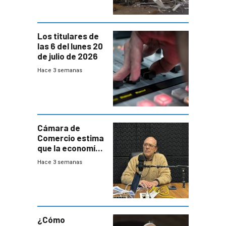
granja
Los titulares de
las 6 del lunes 20
de julio de 2026
Hace 3 semanas
Cámara de
Comercio estima
que la economía
crecerá 1,6%
Hace 3 semanas
este año, pero
advierte una
desaceleración
del consumo
¿Cómo