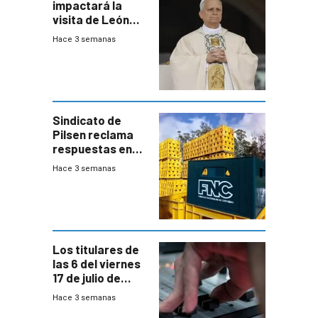
impactará la
visita de León
XIV a Uruguay?
Hace 3 semanas
Sindicato de
Pilsen reclama
respuestas en
medio de
Hace 3 semanas
conversaciones
entre el gobierno
y FNC
Los titulares de
las 6 del viernes
17 de julio de
2026
Hace 3 semanas