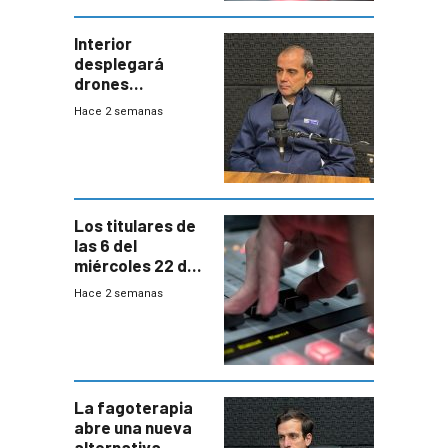
Interior
desplegará
drones
autónomos para
Hace 2 semanas
responder a
emergencias
desde agosto
Los titulares de
las 6 del
miércoles 22 de
julio de 2026
Hace 2 semanas
La fagoterapia
abre una nueva
alternativa