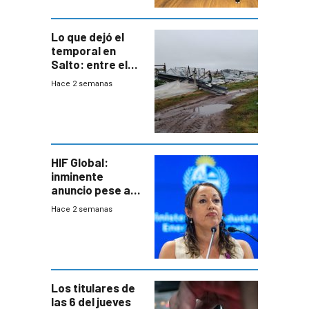
Lo que dejó el
temporal en
Salto: entre el
impacto
Hace 2 semanas
emocional y las
pérdidas sin
seguro
HIF Global:
inminente
anuncio pese a
declaración de
Hace 2 semanas
Cardona y
“demoras” en
acuerdo entre
empresa y
gobierno
Los titulares de
las 6 del jueves