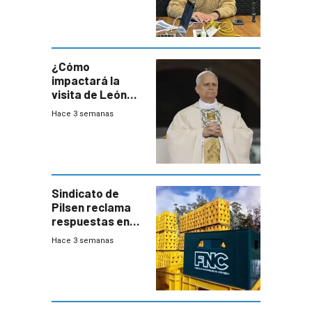
advierte una
desaceleración
del consumo
¿Cómo
impactará la
visita de León
XIV a Uruguay?
Hace 3 semanas
Sindicato de
Pilsen reclama
respuestas en
medio de
Hace 3 semanas
conversaciones
entre el gobierno
y FNC