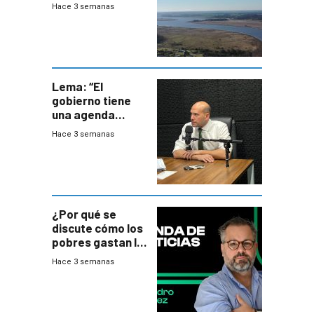
firma demanda
Hace 3 semanas
del PN
Lema: “El
gobierno tiene
una agenda
destructiva”
Hace 3 semanas
¿Por qué se
discute cómo los
pobres gastan la
plata?
Hace 3 semanas