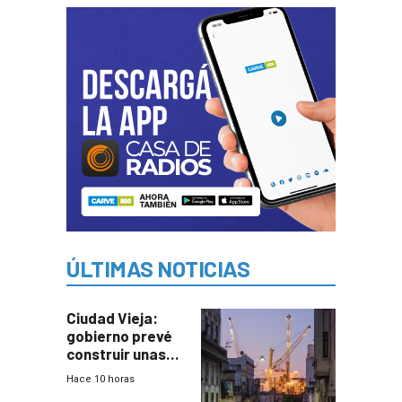
ÚLTIMAS NOTICIAS
Ciudad Vieja:
gobierno prevé
construir unas
mil viviendas en
Hace 10 horas
un plan de