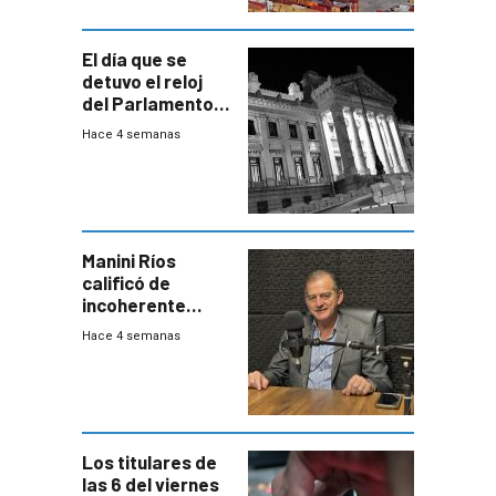
El día que se
detuvo el reloj
del Parlamento
para negociar
Hace 4 semanas
una Rendición de
Cuentas
Manini Ríos
calificó de
incoherente
decisión de
Hace 4 semanas
Coalición de no
votar Rendición
en general
Los titulares de
las 6 del viernes