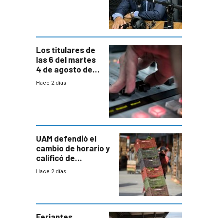
reducción
paulatina de
carga horaria
Los titulares de
las 6 del martes
4 de agosto de
2026
Hace 2 días
UAM defendió el
cambio de horario y
calificó de
“desproporcionado”
Hace 2 días
el bloqueo de
accesos
Feriantes,