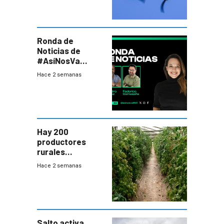
Ronda de
Noticias de
#AsíNosVa
(20/7/26)
Hace 2 semanas
Hay 200
productores
rurales
afectados tras
Hace 2 semanas
temporal en zona
de Salto
Salto activa