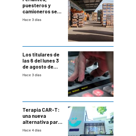
puesteros y
camioneros se
movilizaron en
Hace 3 días
rechazo a
cambios de
horario en UAM
Los titulares de
las 6 del lunes 3
de agosto de
2026
Hace 3 días
Terapia CAR-T:
una nueva
alternativa para
niños y
Hace 4 días
adolescentes