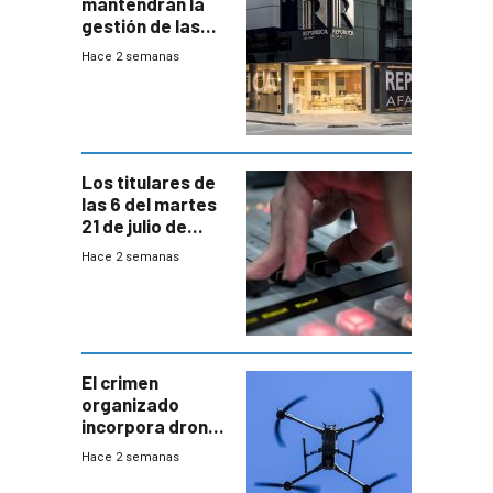
mantendrán la
gestión de las
cuentas
Hace 2 semanas
individuales
Los titulares de
las 6 del martes
21 de julio de
2026
Hace 2 semanas
El crimen
organizado
incorpora drones
y abre un nuevo
Hace 2 semanas
desafío para la
seguridad