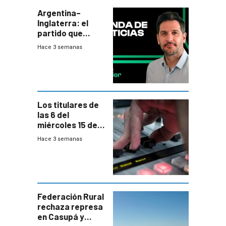
departamental
Argentina–
Inglaterra: el
partido que
nunca termina
Hace 3 semanas
Los titulares de
las 6 del
miércoles 15 de
julio de 2026
Hace 3 semanas
Federación Rural
rechaza represa
en Casupá y