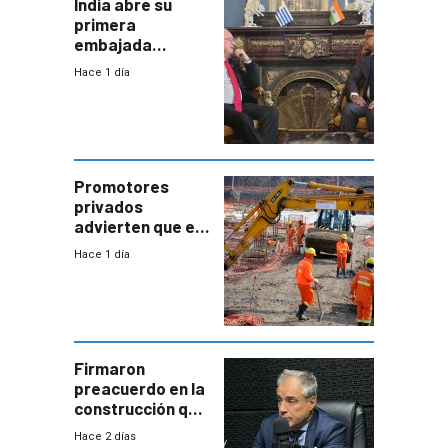
India abre su
primera
embajada
residente en
Hace 1 día
Uruguay y crecen
las expectativas
por un vínculo
comercial con
enorme
potencial
Promotores
privados
advierten que el
nuevo convenio
Hace 1 día
de la
construcción
aumentará
costos y obligará
a revisar
proyectos
Firmaron
preacuerdo en la
construcción que
comprende
Hace 2 días