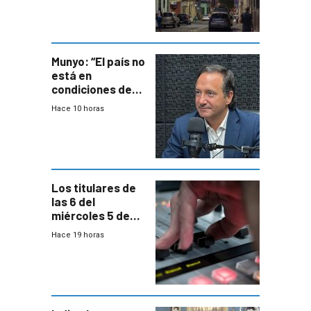
repoblamiento,
entre siete y
ocho años
Munyo: “El país no
está en
condiciones de
enfrentar una
Hace 10 horas
reducción de la
semana laboral”
Los titulares de
las 6 del
miércoles 5 de
agosto de 2026
Hace 19 horas