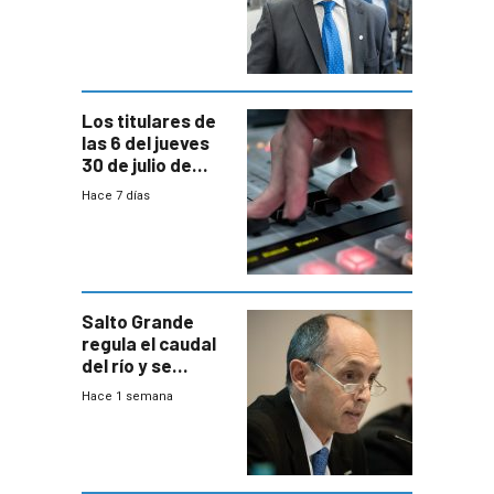
encuesta de
Equipos
Consultores
Los titulares de
las 6 del jueves
30 de julio de
2026
Hace 7 días
Salto Grande
regula el caudal
del río y se
prepara para un
Hace 1 semana
escenario de
fuertes crecidas