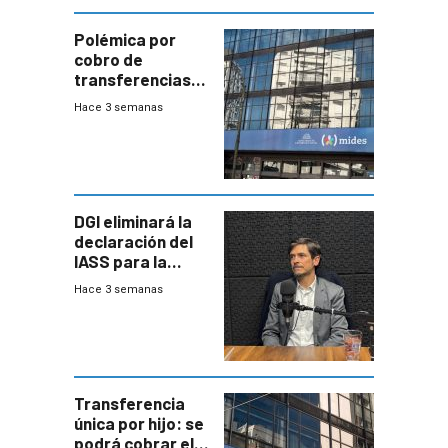
Polémica por
cobro de
transferencias
del Mides en
Hace 3 semanas
efectivo
DGI eliminará la
declaración del
IASS para la
mayoría de los
Hace 3 semanas
jubilados
Transferencia
única por hijo: se
podrá cobrar el