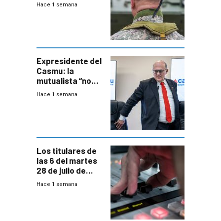
organizado con
Hace 1 semana
capacidades “de
otra época”,
aseguró
especialista en
seguridad
Expresidente del
Casmu: la
mutualista “no
está para pagar”
Hace 1 semana
a interventores
“amigos del
gobierno”
Los titulares de
las 6 del martes
28 de julio de
2026
Hace 1 semana