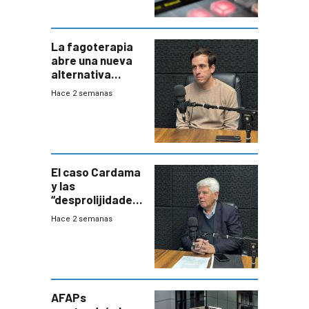
La fagoterapia
abre una nueva
alternativa
contra bacterias
Hace 2 semanas
resistentes:
Uruguay
exportará a Chile
terapia
innovadora
El caso Cardama
y las
“desprolijidades”
que la
Hace 2 semanas
investigadora ha
encontrado
AFAPs