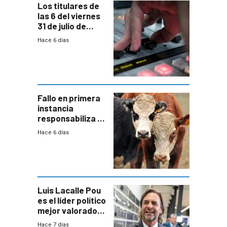
Los titulares de
las 6 del viernes
31 de julio de
2026
Hace 6 días
Fallo en primera
instancia
responsabiliza al
Estado por falta
Hace 6 días
de controles en
República
Ganadera
Luis Lacalle Pou
es el líder político
mejor valorado
del país, según
Hace 7 días