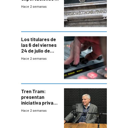
EE.UU se verán
Hace 2 semanas
afectadas por la
suba arancelaria
de Trump
Los titulares de
las 6 del viernes
24 de julio de
2026
Hace 2 semanas
Tren Tram:
presentan
iniciativa privada
para una red de
Hace 2 semanas
cinco líneas en el
área
metropolitana