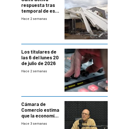
respuesta tras
temporal de este
sábado con
Hace 2 semanas
destrozos e
impacto a la
granja
Los titulares de
las 6 del lunes 20
de julio de 2026
Hace 2 semanas
Cámara de
Comercio estima
que la economía
crecerá 1,6%
Hace 3 semanas
este año, pero