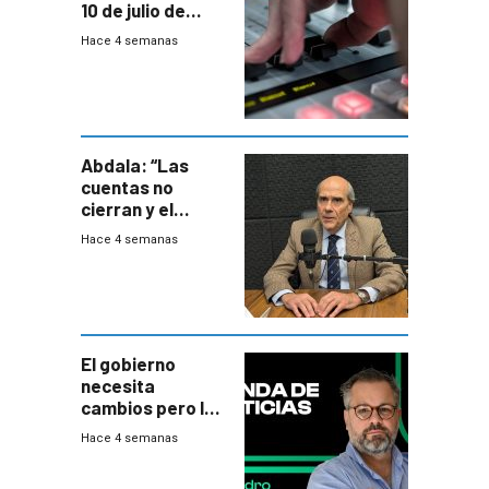
10 de julio de
2026
Hace 4 semanas
Abdala: “Las
cuentas no
cierran y el
balance del
Hace 4 semanas
gobierno es
insatisfactorio”
El gobierno
necesita
cambios pero los
ministros tienen
Hace 4 semanas
mejor imagen
que el presidente