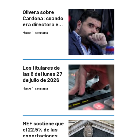
Olivera sobre
Cardona: cuando
era directora en
UTE “no era muy
Hace 1 semana
afín” a HIF Global
Los titulares de
las 6 del lunes 27
de julio de 2026
Hace 1 semana
MEF sostiene que
el 22.5% de las
exportaciones a