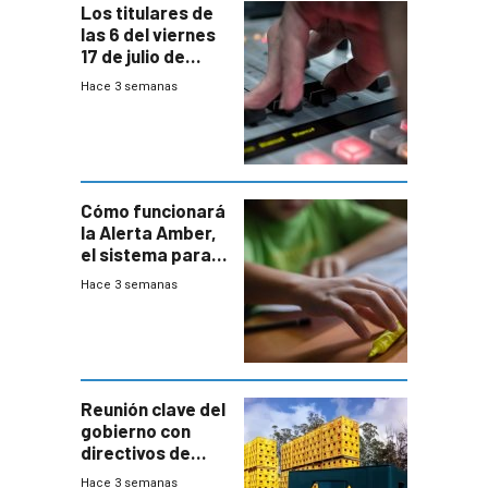
Los titulares de
las 6 del viernes
17 de julio de
2026
Hace 3 semanas
Cómo funcionará
la Alerta Amber,
el sistema para
la búsqueda
Hace 3 semanas
temprana de
menores
ausentes
Reunión clave del
gobierno con
directivos de
Fábricas
Hace 3 semanas