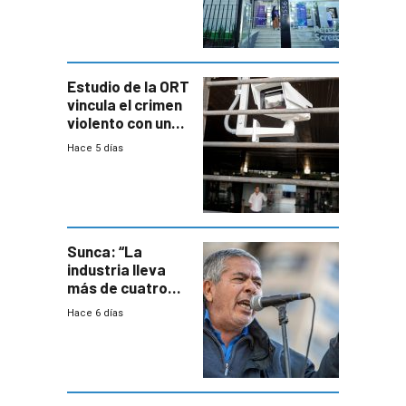
con cáncer
Estudio de la ORT
vincula el crimen
violento con una
menor creación
Hace 5 días
de empresas
formales en el
área
metropolitana
Sunca: “La
industria lleva
más de cuatro
meses sin
Hace 6 días
convenio
colectivo”