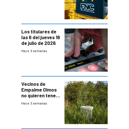
Nacionales de
Cervezas
Los titulares de
las 6 del jueves 16
de julio de 2026
Hace 3 semanas
Vecinos de
Empalme Olmos
no quieren tener
cerca una planta
Hace 3 semanas
de tratamiento
de residuos e
impulsan
plebiscito