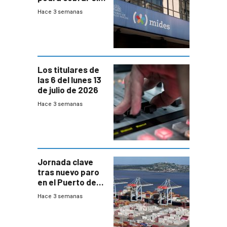
100% en efectivo
Hace 3 semanas
y no habrá
trazabilidad del
Mides
Los titulares de
las 6 del lunes 13
de julio de 2026
Hace 3 semanas
Jornada clave
tras nuevo paro
en el Puerto de
Montevideo
Hace 3 semanas