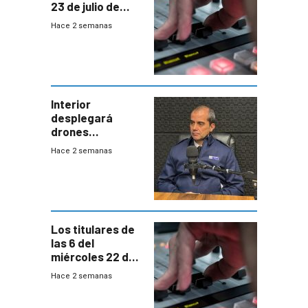
23 de julio de
2026
Hace 2 semanas
Interior
desplegará
drones
autónomos para
Hace 2 semanas
responder a
emergencias
desde agosto
Los titulares de
las 6 del
miércoles 22 de
julio de 2026
Hace 2 semanas