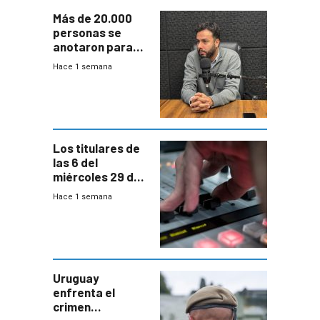
Más de 20.000
personas se
anotaron para
las pruebas
Hace 1 semana
Acredita que la
ANEP impulsa
para terminar
Bachillerato
Los titulares de
las 6 del
miércoles 29 de
julio de 2026
Hace 1 semana
Uruguay
enfrenta el
crimen