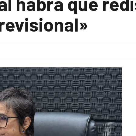
al habrá que red
revisional»