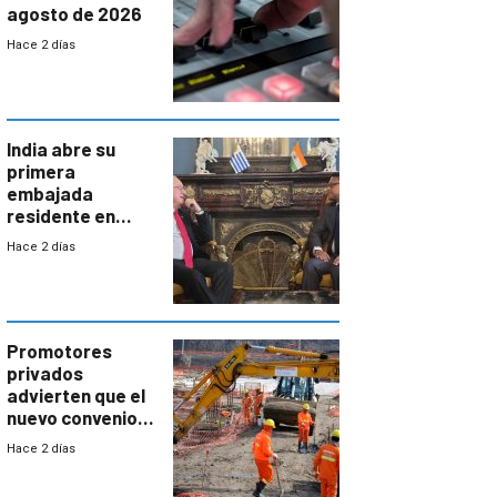
agosto de 2026
Hace 2 días
India abre su
primera
embajada
residente en
Uruguay y crecen
Hace 2 días
las expectativas
por un vínculo
comercial con
enorme
potencial
Promotores
privados
advierten que el
nuevo convenio
de la
Hace 2 días
construcción
aumentará