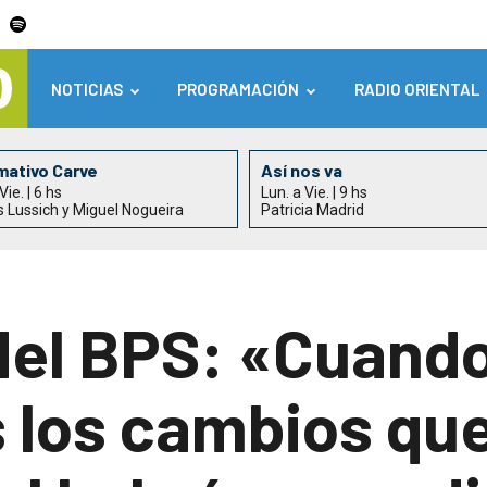
NOTICIAS
PROGRAMACIÓN
RADIO ORIENTAL
mativo Carve
Así nos va
Vie. | 6 hs
Lun. a Vie. | 9 hs
s Lussich y Miguel Nogueira
Patricia Madrid
del BPS: «Cuand
los cambios que 