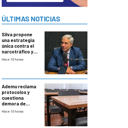
ÚLTIMAS NOTICIAS
Silva propone
una estrategia
única contra el
narcotráfico y
mayor
Hace 10 horas
coordinación
entre Interior y
Defensa
Ademu reclama
protocolos y
cuestiona
demora de
Primaria ante
Hace 10 horas
docente con
antecedentes de
violencia