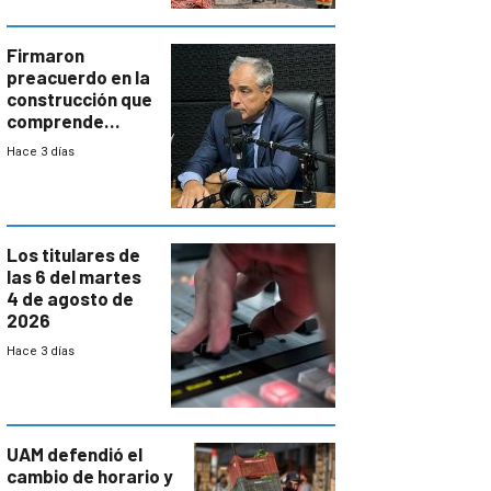
costos y obligará
a revisar
proyectos
Firmaron
preacuerdo en la
construcción que
comprende
reducción
Hace 3 días
paulatina de
carga horaria
Los titulares de
las 6 del martes
4 de agosto de
2026
Hace 3 días
UAM defendió el
cambio de horario y