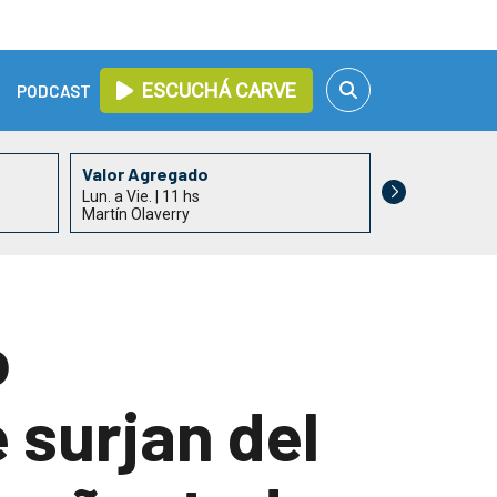
ESCUCHÁ CARVE
PODCAST
Valor Agregado
Informativo 
Lun. a Vie. | 11 hs
Lun. a Vie. | 13
Martín Olaverry
Alejandro Acle
o
surjan del