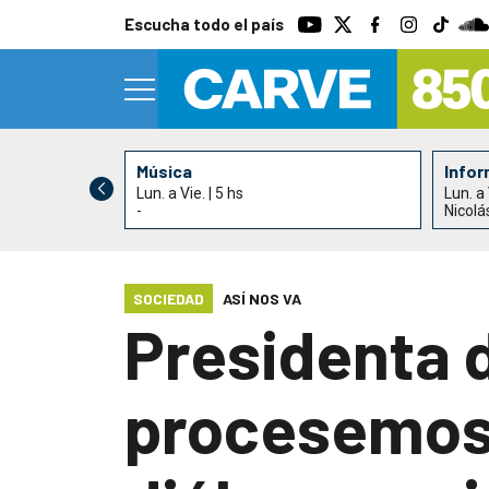
Escucha todo el país
Música
Infor
Lun. a Vie. | 5 hs
Lun. a 
-
Nicolá
SOCIEDAD
ASÍ NOS VA
Presidenta 
procesemos 