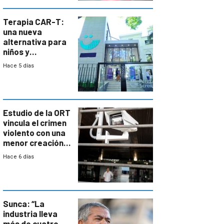
Terapia CAR-T:
una nueva
alternativa para
niños y
adolescentes
Hace 5 días
con cáncer
Estudio de la ORT
vincula el crimen
violento con una
menor creación
de empresas
Hace 6 días
formales en el
área
metropolitana
Sunca: “La
industria lleva
más de cuatro