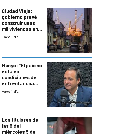
Ciudad Vieja:
gobierno prevé
construir unas
mil viviendas en
un plan de
Hace 1 día
repoblamiento,
entre siete y
ocho años
Munyo: “El país no
está en
condiciones de
enfrentar una
reducción de la
Hace 1 día
semana laboral”
Los titulares de
las 6 del
miércoles 5 de