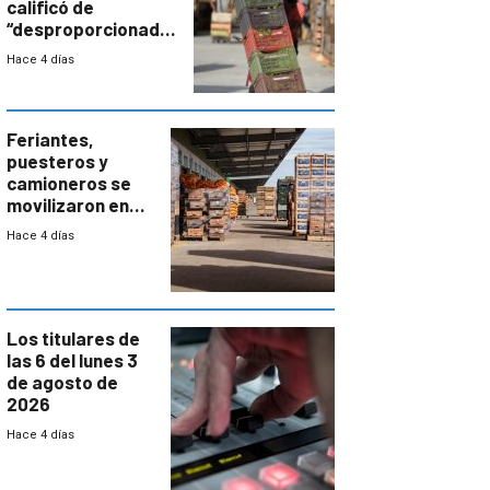
calificó de
“desproporcionado”
el bloqueo de
Hace 4 días
accesos
Feriantes,
puesteros y
camioneros se
movilizaron en
rechazo a
Hace 4 días
cambios de
horario en UAM
Los titulares de
las 6 del lunes 3
de agosto de
2026
Hace 4 días