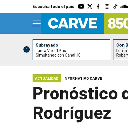
Escucha todo el país
Subrayado
Con 
Lun. a Vie. | 19 hs
Lun. a 
0
Simultáneo con Canal 10
Rober
ACTUALIDAD
INFORMATIVO CARVE
Pronóstico 
Rodríguez