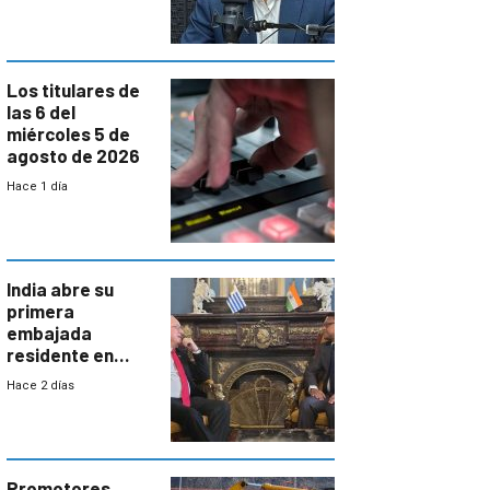
semana laboral”
Los titulares de
las 6 del
miércoles 5 de
agosto de 2026
Hace 1 día
India abre su
primera
embajada
residente en
Uruguay y crecen
Hace 2 días
las expectativas
por un vínculo
comercial con
enorme
potencial
Promotores