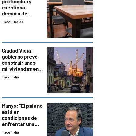
protocolos y
cuestiona
demora de
Primaria ante
Hace 2 horas
docente con
antecedentes de
violencia
Ciudad Vieja:
gobierno prevé
construir unas
mil viviendas en
un plan de
Hace 1 día
repoblamiento,
entre siete y
ocho años
Munyo: “El país no
está en
condiciones de
enfrentar una
reducción de la
Hace 1 día