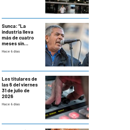
formales en el
área
metropolitana
Sunca: “La
industria lleva
más de cuatro
meses sin
convenio
Hace 6 días
colectivo”
Los titulares de
las 6 del viernes
31 de julio de
2026
Hace 6 días