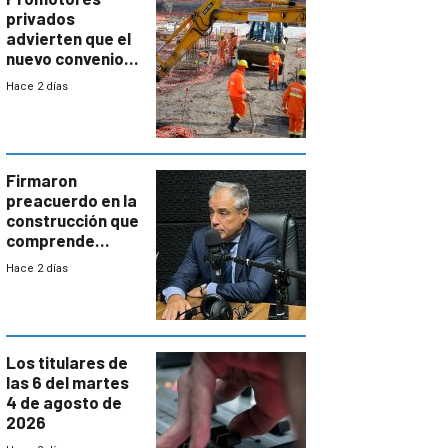
privados
advierten que el
nuevo convenio
de la
Hace 2 días
construcción
aumentará
costos y obligará
a revisar
proyectos
Firmaron
preacuerdo en la
construcción que
comprende
reducción
Hace 2 días
paulatina de
carga horaria
Los titulares de
las 6 del martes
4 de agosto de
2026