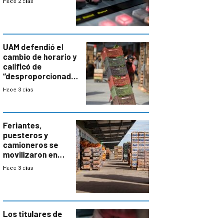
Hace 2 días
UAM defendió el
cambio de horario y
calificó de
“desproporcionado”
el bloqueo de
Hace 3 días
accesos
Feriantes,
puesteros y
camioneros se
movilizaron en
rechazo a
Hace 3 días
cambios de
horario en UAM
Los titulares de