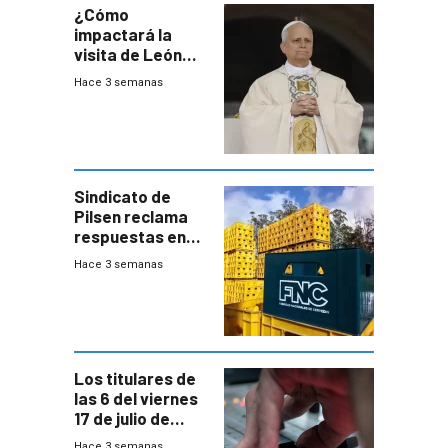
¿Cómo
impactará la
visita de León
XIV a Uruguay?
Hace 3 semanas
Sindicato de
Pilsen reclama
respuestas en
medio de
Hace 3 semanas
conversaciones
entre el gobierno
y FNC
Los titulares de
las 6 del viernes
17 de julio de
2026
Hace 3 semanas