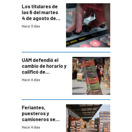
Los titulares de
las 6 del martes
4 de agosto de
2026
Hace 3 días
UAM defendió el
cambio de horario y
calificó de
“desproporcionado”
Hace 4 días
el bloqueo de
accesos
Feriantes,
puesteros y
camioneros se
movilizaron en
Hace 4 días
rechazo a