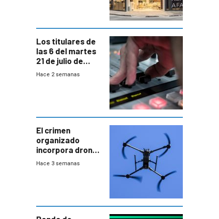
Los titulares de
las 6 del martes
21 de julio de
2026
Hace 2 semanas
El crimen
organizado
incorpora drones
y abre un nuevo
Hace 3 semanas
desafío para la
seguridad
Ronda de