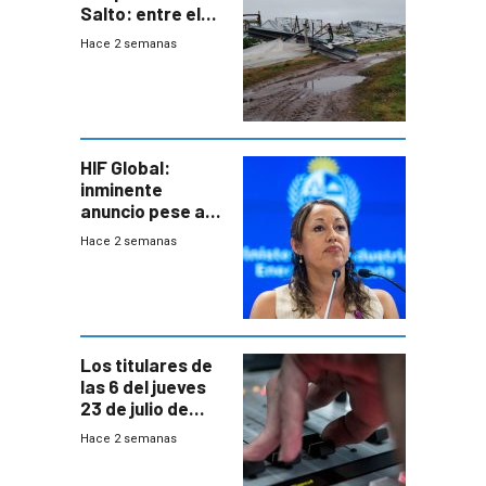
Salto: entre el
impacto
Hace 2 semanas
emocional y las
pérdidas sin
seguro
HIF Global:
inminente
anuncio pese a
declaración de
Hace 2 semanas
Cardona y
“demoras” en
acuerdo entre
empresa y
gobierno
Los titulares de
las 6 del jueves
23 de julio de
2026
Hace 2 semanas