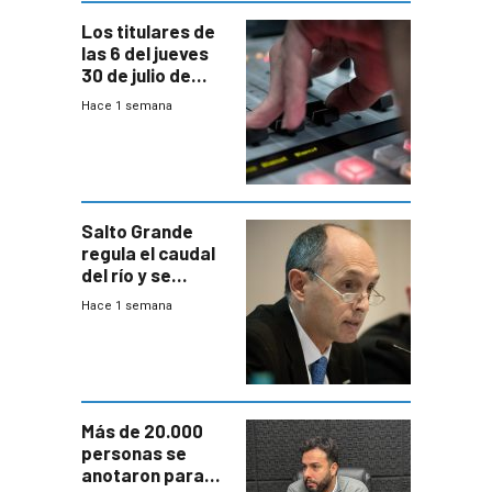
Los titulares de
las 6 del jueves
30 de julio de
2026
Hace 1 semana
Salto Grande
regula el caudal
del río y se
prepara para un
Hace 1 semana
escenario de
fuertes crecidas
Más de 20.000
personas se
anotaron para