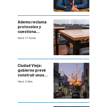
coordinación
entre Interior y
Defensa
Ademu reclama
protocolos y
cuestiona
demora de
Hace 11 horas
Primaria ante
docente con
antecedentes de
violencia
Ciudad Vieja:
gobierno prevé
construir unas
mil viviendas en
Hace 2 días
un plan de
repoblamiento,
entre siete y
ocho años