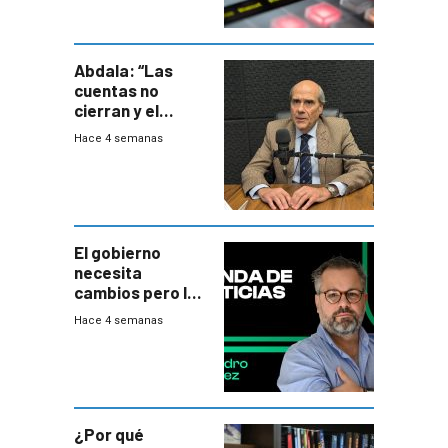
Abdala: “Las
cuentas no
cierran y el
balance del
Hace 4 semanas
gobierno es
insatisfactorio”
El gobierno
necesita
cambios pero los
ministros tienen
Hace 4 semanas
mejor imagen
que el presidente
¿Por qué