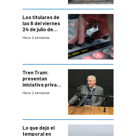
Los titulares de
las 6 del viernes
24 de julio de
2026
Hace 2 semanas
Tren Tram:
presentan
iniciativa privada
para una red de
Hace 2 semanas
cinco líneas en el
área
metropolitana
Lo que dejó el
temporal en