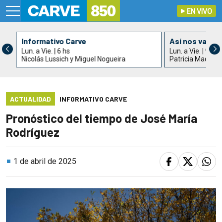
EN VIVO
Informativo Carve
Así nos va
Lun. a Vie. | 6 hs
Lun. a Vie. | 9 hs
Nicolás Lussich y Miguel Nogueira
Patricia Madrid
ACTUALIDAD
INFORMATIVO CARVE
Pronóstico del tiempo de José María
Rodríguez
1 de abril de 2025