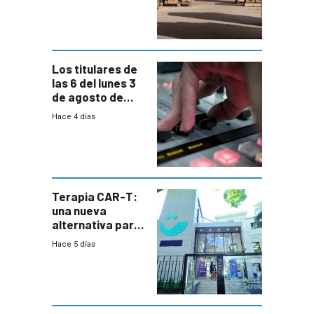
cambios de
horario en UAM
Los titulares de
las 6 del lunes 3
de agosto de
2026
Hace 4 días
Terapia CAR-T:
una nueva
alternativa para
niños y
Hace 5 días
adolescentes
con cáncer