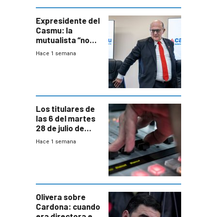
seguridad
Expresidente del
Casmu: la
mutualista “no
está para pagar”
Hace 1 semana
a interventores
“amigos del
gobierno”
Los titulares de
las 6 del martes
28 de julio de
2026
Hace 1 semana
Olivera sobre
Cardona: cuando
era directora en