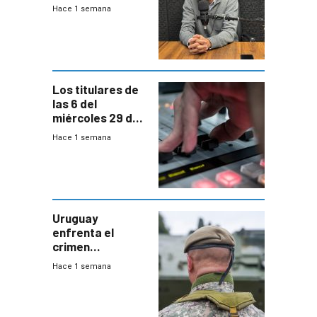
las pruebas
Hace 1 semana
Acredita que la
ANEP impulsa
para terminar
Bachillerato
Los titulares de
las 6 del
miércoles 29 de
julio de 2026
Hace 1 semana
Uruguay
enfrenta el
crimen
organizado con
Hace 1 semana
capacidades “de
otra época”,
aseguró
especialista en