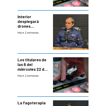
Interior
desplegará
drones
autónomos para
Hace 2 semanas
responder a
emergencias
desde agosto
Los titulares de
las 6 del
miércoles 22 de
julio de 2026
Hace 2 semanas
La fagoterapia