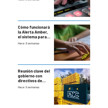
Cómo funcionará
la Alerta Amber,
el sistema para
la búsqueda
Hace 3 semanas
temprana de
menores
ausentes
Reunión clave del
gobierno con
directivos de
Fábricas
Hace 3 semanas
Nacionales de
Cervezas