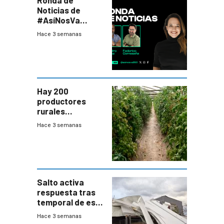
Noticias de
#AsíNosVa
(20/7/26)
Hace 3 semanas
Hay 200
productores
rurales
afectados tras
Hace 3 semanas
temporal en zona
de Salto
Salto activa
respuesta tras
temporal de este
sábado con
Hace 3 semanas
destrozos e