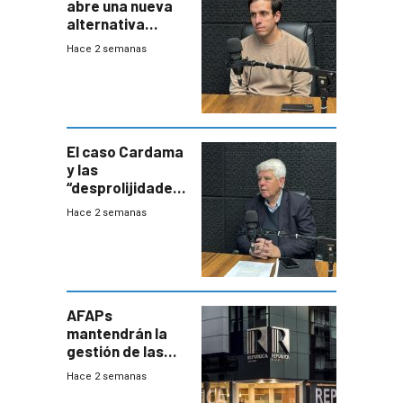
abre una nueva
alternativa
contra bacterias
Hace 2 semanas
resistentes:
Uruguay
exportará a Chile
terapia
innovadora
El caso Cardama
y las
“desprolijidades”
que la
Hace 2 semanas
investigadora ha
encontrado
AFAPs
mantendrán la
gestión de las
cuentas
Hace 2 semanas
individuales