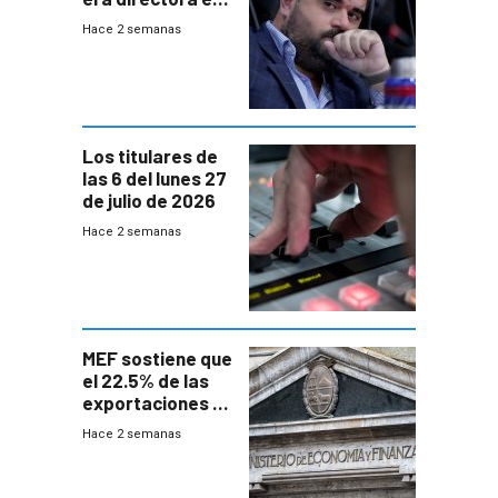
UTE “no era muy
Hace 2 semanas
afín” a HIF Global
Los titulares de
las 6 del lunes 27
de julio de 2026
Hace 2 semanas
MEF sostiene que
el 22.5% de las
exportaciones a
EE.UU se verán
Hace 2 semanas
afectadas por la
suba arancelaria
de Trump