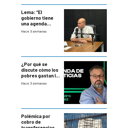
Lema: “El
gobierno tiene
una agenda
destructiva”
Hace 3 semanas
¿Por qué se
discute cómo los
pobres gastan la
plata?
Hace 3 semanas
Polémica por
cobro de
transferencias