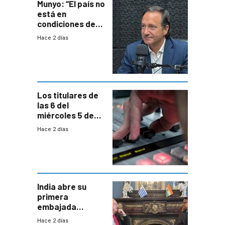
Munyo: “El país no
está en
condiciones de
enfrentar una
Hace 2 días
reducción de la
semana laboral”
Los titulares de
las 6 del
miércoles 5 de
agosto de 2026
Hace 2 días
India abre su
primera
embajada
residente en
Hace 2 días