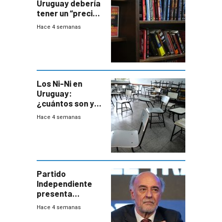
Uruguay debería
tener un “precio
único” en los
Hace 4 semanas
libros que
permita “salvar”
a los libreros?
Los Ni-Ni en
Uruguay:
¿cuántos son y
en dónde están?
Hace 4 semanas
Partido
Independiente
presenta
demanda civil
Hace 4 semanas
para intentar