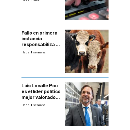
Fallo en primera
instancia
responsabiliza al
Estado por falta
Hace 1 semana
de controles en
República
Ganadera
Luis Lacalle Pou
es el líder político
mejor valorado
del país, según
Hace 1 semana
encuesta de
Equipos
Consultores