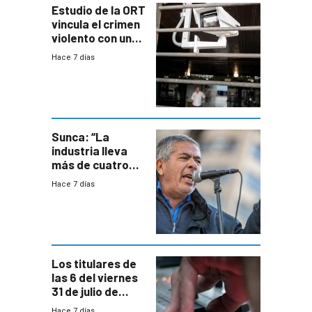
Estudio de la ORT
vincula el crimen
violento con una
menor creación
Hace 7 días
de empresas
formales en el
área
metropolitana
Sunca: “La
industria lleva
más de cuatro
meses sin
Hace 7 días
convenio
colectivo”
Los titulares de
las 6 del viernes
31 de julio de
2026
Hace 7 días