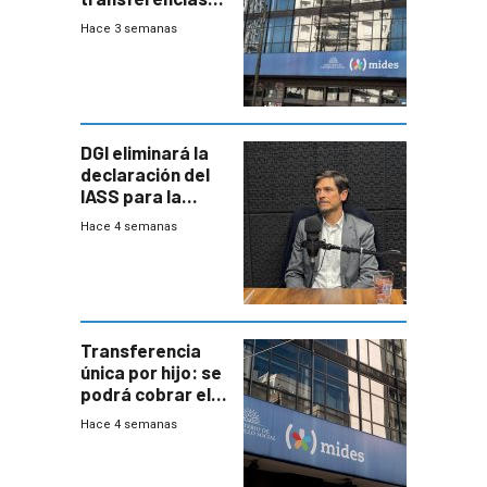
del Mides en
Hace 3 semanas
efectivo
DGI eliminará la
declaración del
IASS para la
mayoría de los
Hace 4 semanas
jubilados
Transferencia
única por hijo: se
podrá cobrar el
100% en efectivo
Hace 4 semanas
y no habrá
trazabilidad del
Mides