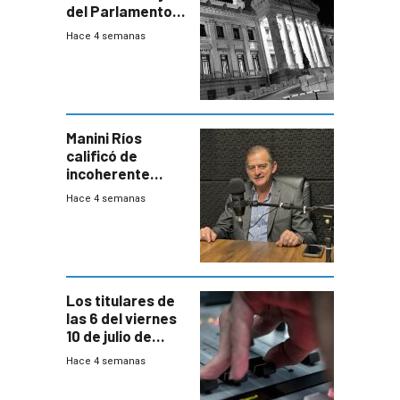
del Parlamento
para negociar
Hace 4 semanas
una Rendición de
Cuentas
Manini Ríos
calificó de
incoherente
decisión de
Hace 4 semanas
Coalición de no
votar Rendición
en general
Los titulares de
las 6 del viernes
10 de julio de
2026
Hace 4 semanas