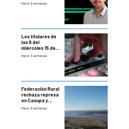
nunca termina
Hace 3 semanas
Los titulares de
las 6 del
miércoles 15 de
julio de 2026
Hace 3 semanas
Federación Rural
rechaza represa
en Casupá y
firma demanda
Hace 3 semanas
del PN