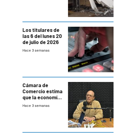
impacto a la
granja
Los titulares de
las 6 del lunes 20
de julio de 2026
Hace 3 semanas
Cámara de
Comercio estima
que la economía
crecerá 1,6%
Hace 3 semanas
este año, pero
advierte una
desaceleración
del consumo