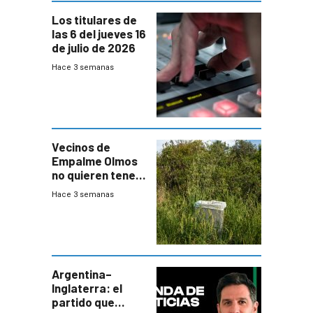
Los titulares de
las 6 del jueves 16
de julio de 2026
Hace 3 semanas
Vecinos de
Empalme Olmos
no quieren tener
cerca una planta
Hace 3 semanas
de tratamiento
de residuos e
impulsan
plebiscito
departamental
Argentina–
Inglaterra: el
partido que